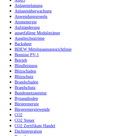
AIKO
Anlagenplanung
Anlagenüberwachung
Anwendungsregeln
Atomenergie
Aufständerung
ausgefallene Modulstränge
Ausgleichsströme
Backsheet
BDEW Mittelspannungsrichtlinie
Benning PV-1
Betrieb
Blindleistung
Blitzschaden
Blitzschutz
Brandschaden
Brandschutz
Bundesnetzagentur
Bypassdioden
Bürgerenergie
Bürgerenergiewende
CO2
CO2 Steuer
CO2 Zertifikate Handel
Dachintegration