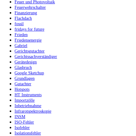
Feuer und Photovoltaik
Feuerwehrschalter
Finanzierung
Flachdach
fossil
fridays for future
Frieden
Friedensenergie
Gabriel
Gerichtsgutachter
Gerichtssachverständiger
Gerätedesign
Glasbruch
Google Sketchup
Grundlagen
Gutachter
Hotspots
HT Instruments
Importzölle
Inbetriebnahme
Infrarotspektroskopie
INSM
ISO-Fehler
Isofehler
Isolationsfehler