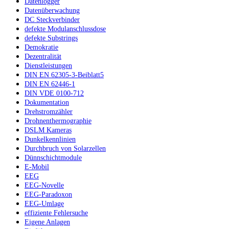
Datenlogger
Datenüberwachung
DC Steckverbinder
defekte Modulanschlussdose
defekte Substrings
Demokratie
Dezentralität
Dienstleistungen
DIN EN 62305-3-Beiblatt5
DIN EN 62446-1
DIN VDE 0100-712
Dokumentation
Drehstromzähler
Drohnenthermographie
DSLM Kameras
Dunkelkennlinien
Durchbruch von Solarzellen
Dünnschichtmodule
E-Mobil
EEG
EEG-Novelle
EEG-Paradoxon
EEG-Umlage
effiziente Fehlersuche
Eigene Anlagen