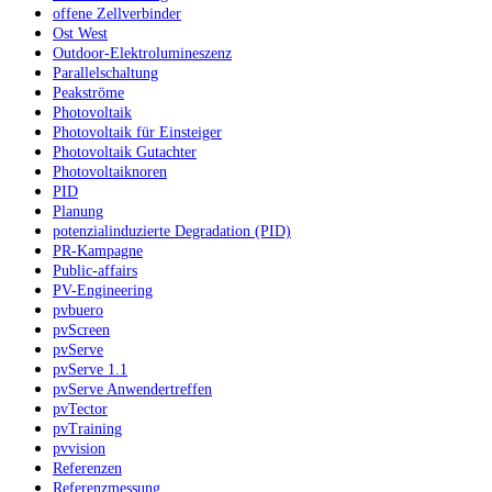
offene Zellverbinder
Ost West
Outdoor-Elektrolumineszenz
Parallelschaltung
Peakströme
Photovoltaik
Photovoltaik für Einsteiger
Photovoltaik Gutachter
Photovoltaiknoren
PID
Planung
potenzialinduzierte Degradation (PID)
PR-Kampagne
Public-affairs
PV-Engineering
pvbuero
pvScreen
pvServe
pvServe 1.1
pvServe Anwendertreffen
pvTector
pvTraining
pvvision
Referenzen
Referenzmessung