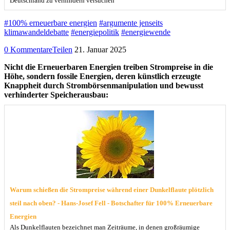
Deutschland zu verhindern versuchen
#100% erneuerbare energien
#argumente jenseits
klimawandeldebatte
#energiepolitik
#energiewende
0 Kommentare
Teilen
21. Januar 2025
Nicht die Erneuerbaren Energien treiben Strompreise in die
Höhe, sondern fossile Energien, deren künstlich erzeugte
Knappheit durch Strombörsenmanipulation und bewusst
verhinderter Speicherausbau:
Warum schießen die Strompreise während einer Dunkelflaute plötzlich
steil nach oben? - Hans-Josef Fell - Botschafter für 100% Erneuerbare
Energien
Als Dunkelflauten bezeichnet man Zeiträume, in denen großräumige