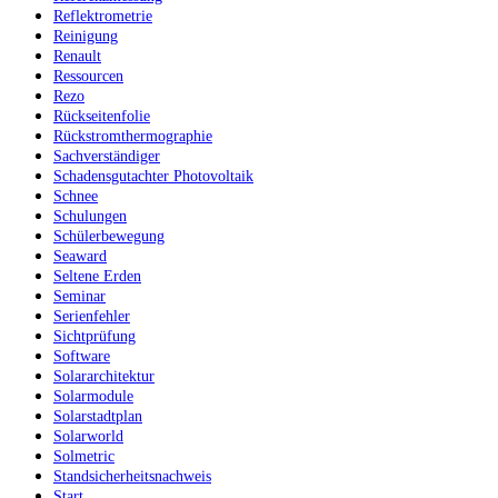
Reflektrometrie
Reinigung
Renault
Ressourcen
Rezo
Rückseitenfolie
Rückstromthermographie
Sachverständiger
Schadensgutachter Photovoltaik
Schnee
Schulungen
Schülerbewegung
Seaward
Seltene Erden
Seminar
Serienfehler
Sichtprüfung
Software
Solararchitektur
Solarmodule
Solarstadtplan
Solarworld
Solmetric
Standsicherheitsnachweis
Start