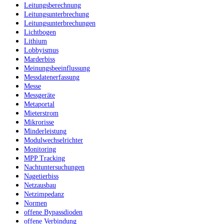
Leitungsberechnung
Leitungsunterbrechung
Leitungsunterbrechungen
Lichtbogen
Lithium
Lobbyismus
Marderbiss
Meinungsbeeinflussung
Messdatenerfassung
Messe
Messgeräte
Metaportal
Mieterstrom
Mikrorisse
Minderleistung
Modulwechselrichter
Monitoring
MPP Tracking
Nachtuntersuchungen
Nagetierbiss
Netzausbau
Netzimpedanz
Normen
offene Bypassdioden
offene Verbindung