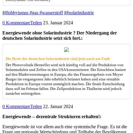
##lobbyismus #gas #wasserstoff
##solarindustrie
0 Kommentare
Teilen
23. Januar 2024
Energiewende ohne Solarindustrie ? Der Niedergang der
deutschen Solarindustrie setzt sich fort.:
Die Reste der deutschen Solarindustrie sind jetzt auch am Ende
Der Photovoltaik-Hersteller wird sich künftig voll auf die Produktion von
Solarmodulen und Zellen in den USA konzentrieren. Der Entschluss basiert
auf den Marktverzerrungen in Europa, die das Finanzergebnis von Meyer
Burger im vergangenen Jahr erheblich belastet haben und eine rentable
Produktion in Europa vorerst unmöglich machen. Die finale Entscheidung
dazu soll im Februar fallen. Die Zellproduktion in Thalheim wird jedoch
zunächst weitergehen.
0 Kommentare
Teilen
22. Januar 2024
Energiewende – dezentrale Strukturen erhalten!:
Energiewende ist vor allem auch eine systemische Frage. Es ist die
Frage um regionale Wertschöpfung und Teilhabe der Bevölkerung