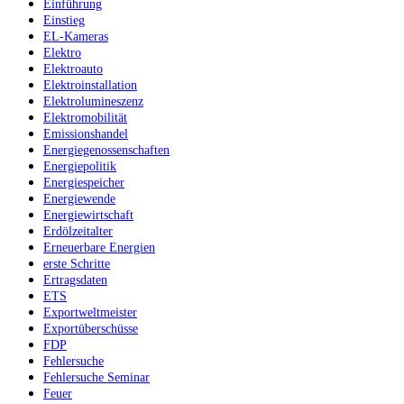
Einführung
Einstieg
EL-Kameras
Elektro
Elektroauto
Elektroinstallation
Elektrolumineszenz
Elektromobilität
Emissionshandel
Energiegenossenschaften
Energiepolitik
Energiespeicher
Energiewende
Energiewirtschaft
Erdölzeitalter
Erneuerbare Energien
erste Schritte
Ertragsdaten
ETS
Exportweltmeister
Exportüberschüsse
FDP
Fehlersuche
Fehlersuche Seminar
Feuer