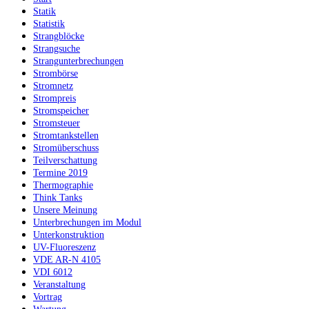
Statik
Statistik
Strangblöcke
Strangsuche
Strangunterbrechungen
Strombörse
Stromnetz
Strompreis
Stromspeicher
Stromsteuer
Stromtankstellen
Stromüberschuss
Teilverschattung
Termine 2019
Thermographie
Think Tanks
Unsere Meinung
Unterbrechungen im Modul
Unterkonstruktion
UV-Fluoreszenz
VDE AR-N 4105
VDI 6012
Veranstaltung
Vortrag