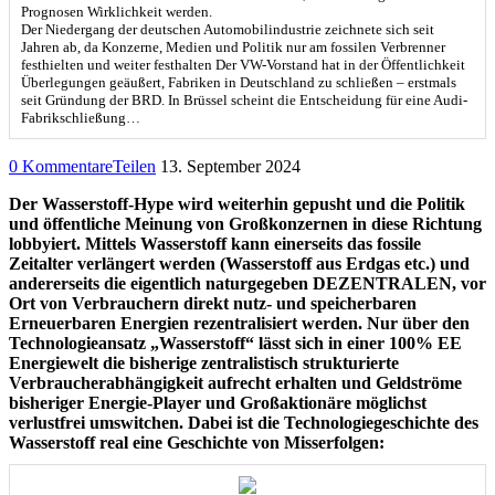
Prognosen Wirklichkeit werden.
Der Niedergang der deutschen Automobilindustrie zeichnete sich seit
Jahren ab, da Konzerne, Medien und Politik nur am fossilen Verbrenner
festhielten und weiter festhalten Der VW-Vorstand hat in der Öffentlichkeit
Überlegungen geäußert, Fabriken in Deutschland zu schließen – erstmals
seit Gründung der BRD. In Brüssel scheint die Entscheidung für eine Audi-
Fabrikschließung…
0 Kommentare
Teilen
13. September 2024
Der Wasserstoff-Hype wird weiterhin gepusht und die Politik
und öffentliche Meinung von Großkonzernen in diese Richtung
lobbyiert. Mittels Wasserstoff kann einerseits das fossile
Zeitalter verlängert werden (Wasserstoff aus Erdgas etc.) und
andererseits die eigentlich naturgegeben DEZENTRALEN, vor
Ort von Verbrauchern direkt nutz- und speicherbaren
Erneuerbaren Energien rezentralisiert werden. Nur über den
Technologieansatz „Wasserstoff“ lässt sich in einer 100% EE
Energiewelt die bisherige zentralistisch strukturierte
Verbraucherabhängigkeit aufrecht erhalten und Geldströme
bisheriger Energie-Player und Großaktionäre möglichst
verlustfrei umswitchen. Dabei ist die Technologiegeschichte des
Wasserstoff real eine Geschichte von Misserfolgen: