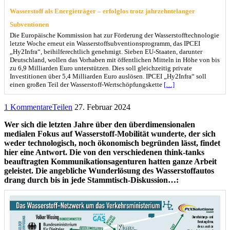
Wasserstoff als Energieträger – erfolglos trotz jahrzehntelanger
Subventionen
Die Europäische Kommission hat zur Förderung der Wasserstofftechnologie
letzte Woche erneut ein Wasserstoffsubventionsprogramm, das IPCEI
„Hy2Infra“, beihilferechtlich genehmigt. Sieben EU-Staaten, darunter
Deutschland, wollen das Vorhaben mit öffentlichen Mitteln in Höhe von bis
zu 6,9 Milliarden Euro unterstützen. Dies soll gleichzeitig private
Investitionen über 5,4 Milliarden Euro auslösen. IPCEI „Hy2Infra“ soll
einen großen Teil der Wasserstoff-Wertschöpfungskette
[…]
1 Kommentare
Teilen
27. Februar 2024
Wer sich die letzten Jahre über den überdimensionalen
medialen Fokus auf Wasserstoff-Mobilität wunderte, der sich
weder technologisch, noch ökonomisch begründen lässt, findet
hier eine Antwort. Die von den verschiedenen think-tanks
beauftragten Kommunikationsagenturen hatten ganze Arbeit
geleistet. Die angebliche Wunderlösung des Wasserstoffautos
drang durch bis in jede Stammtisch-Diskussion…: