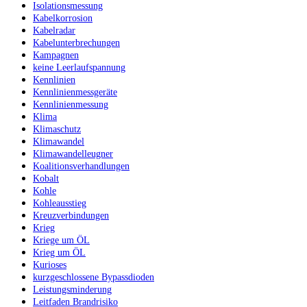
Isolationsmessung
Kabelkorrosion
Kabelradar
Kabelunterbrechungen
Kampagnen
keine Leerlaufspannung
Kennlinien
Kennlinienmessgeräte
Kennlinienmessung
Klima
Klimaschutz
Klimawandel
Klimawandelleugner
Koalitionsverhandlungen
Kobalt
Kohle
Kohleausstieg
Kreuzverbindungen
Krieg
Kriege um ÖL
Krieg um ÖL
Kurioses
kurzgeschlossene Bypassdioden
Leistungsminderung
Leitfaden Brandrisiko