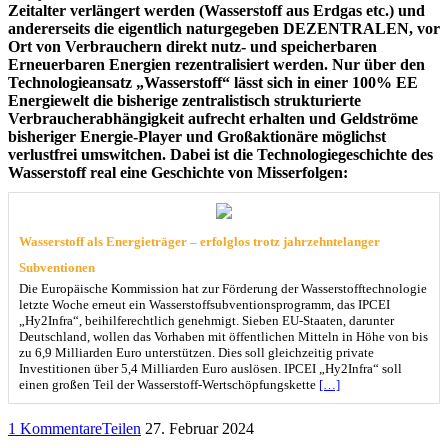
Zeitalter verlängert werden (Wasserstoff aus Erdgas etc.) und
andererseits die eigentlich naturgegeben DEZENTRALEN, vor
Ort von Verbrauchern direkt nutz- und speicherbaren
Erneuerbaren Energien rezentralisiert werden. Nur über den
Technologieansatz „Wasserstoff“ lässt sich in einer 100% EE
Energiewelt die bisherige zentralistisch strukturierte
Verbraucherabhängigkeit aufrecht erhalten und Geldströme
bisheriger Energie-Player und Großaktionäre möglichst
verlustfrei umswitchen. Dabei ist die Technologiegeschichte des
Wasserstoff real eine Geschichte von Misserfolgen:
Wasserstoff als Energieträger – erfolglos trotz jahrzehntelanger
Subventionen
Die Europäische Kommission hat zur Förderung der Wasserstofftechnologie
letzte Woche erneut ein Wasserstoffsubventionsprogramm, das IPCEI
„Hy2Infra“, beihilferechtlich genehmigt. Sieben EU-Staaten, darunter
Deutschland, wollen das Vorhaben mit öffentlichen Mitteln in Höhe von bis
zu 6,9 Milliarden Euro unterstützen. Dies soll gleichzeitig private
Investitionen über 5,4 Milliarden Euro auslösen. IPCEI „Hy2Infra“ soll
einen großen Teil der Wasserstoff-Wertschöpfungskette
[…]
1 Kommentare
Teilen
27. Februar 2024