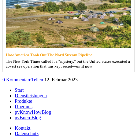
How America Took Out The Nord Stream Pipeline
The New York Times called it a “mystery,” but the United States executed a
covert sea operation that was kept secret—until now
0 Kommentare
Teilen
12. Februar 2023
Start
Dienstleistungen
Produkte
Über uns
pvKnowHowBlog
pvBueroBlog
Kontakt
Datenschutz