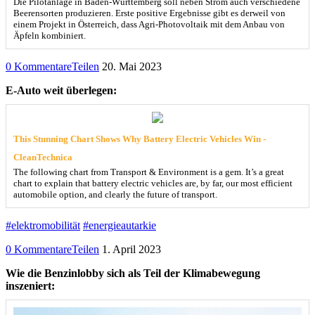
Die Pilotanlage in Baden-Württemberg soll neben Strom auch verschiedene
Beerensorten produzieren. Erste positive Ergebnisse gibt es derweil von
einem Projekt in Österreich, dass Agri-Photovoltaik mit dem Anbau von
Äpfeln kombiniert.
0 Kommentare
Teilen
20. Mai 2023
E-Auto weit überlegen:
This Stunning Chart Shows Why Battery Electric Vehicles Win -
CleanTechnica
The following chart from Transport & Environment is a gem. It’s a great
chart to explain that battery electric vehicles are, by far, our most efficient
automobile option, and clearly the future of transport.
#elektromobilität
#energieautarkie
0 Kommentare
Teilen
1. April 2023
Wie die Benzinlobby sich als Teil der Klimabewegung
inszeniert: