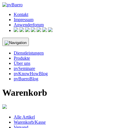
Skip
to
Kontakt
content
Impressum
Anwenderforum
Dienstleistungen
Produkte
Über uns
pvSeminare
pvKnowHowBlog
pvBueroBlog
Warenkorb
Alle Artikel
Warenkorb/Kasse
Versand