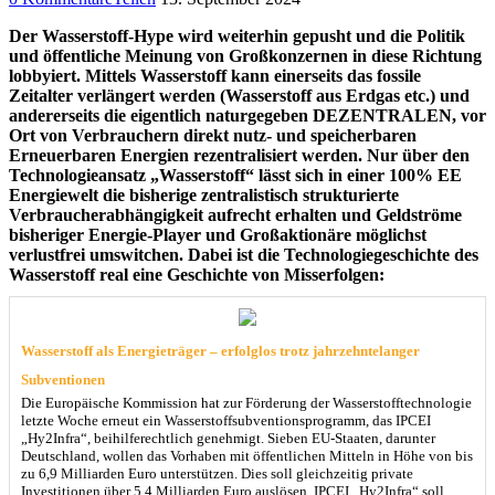
Der Wasserstoff-Hype wird weiterhin gepusht und die Politik
und öffentliche Meinung von Großkonzernen in diese Richtung
lobbyiert. Mittels Wasserstoff kann einerseits das fossile
Zeitalter verlängert werden (Wasserstoff aus Erdgas etc.) und
andererseits die eigentlich naturgegeben DEZENTRALEN, vor
Ort von Verbrauchern direkt nutz- und speicherbaren
Erneuerbaren Energien rezentralisiert werden. Nur über den
Technologieansatz „Wasserstoff“ lässt sich in einer 100% EE
Energiewelt die bisherige zentralistisch strukturierte
Verbraucherabhängigkeit aufrecht erhalten und Geldströme
bisheriger Energie-Player und Großaktionäre möglichst
verlustfrei umswitchen. Dabei ist die Technologiegeschichte des
Wasserstoff real eine Geschichte von Misserfolgen:
Wasserstoff als Energieträger – erfolglos trotz jahrzehntelanger
Subventionen
Die Europäische Kommission hat zur Förderung der Wasserstofftechnologie
letzte Woche erneut ein Wasserstoffsubventionsprogramm, das IPCEI
„Hy2Infra“, beihilferechtlich genehmigt. Sieben EU-Staaten, darunter
Deutschland, wollen das Vorhaben mit öffentlichen Mitteln in Höhe von bis
zu 6,9 Milliarden Euro unterstützen. Dies soll gleichzeitig private
Investitionen über 5,4 Milliarden Euro auslösen. IPCEI „Hy2Infra“ soll