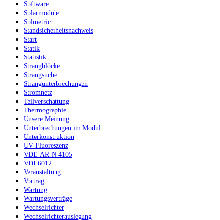
Software
Solarmodule
Solmetric
Standsicherheitsnachweis
Start
Statik
Statistik
Strangblöcke
Strangsuche
Strangunterbrechungen
Stromnetz
Teilverschattung
Thermographie
Unsere Meinung
Unterbrechungen im Modul
Unterkonstruktion
UV-Fluoreszenz
VDE AR-N 4105
VDI 6012
Veranstaltung
Vortrag
Wartung
Wartungsverträge
Wechselrichter
Wechselrichterauslegung