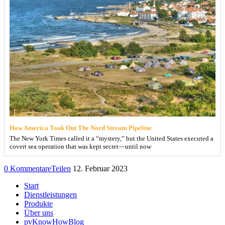
How America Took Out The Nord Stream Pipeline
The New York Times called it a “mystery,” but the United States executed a
covert sea operation that was kept secret—until now
0 Kommentare
Teilen
12. Februar 2023
Start
Dienstleistungen
Produkte
Über uns
pvKnowHowBlog