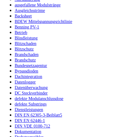
ausgefallene Modulstränge
Ausgleichsströme
Backsheet
BDEW Mittelspannungsrichtlinie
Benning PV-1
Betrieb
Blindleistung
Blitzschaden
Blitzschutz
Brandschaden
Brandschutz
Bundesnetzagentur
Bypassdioden
Dachintegration
Datenlogger
Datenüberwachung
DC Steckverbinder
defekte Modulanschlussdose
defekte Substrings
Dienstleistungen
DIN EN 62305-3-Beiblatt5
DIN EN 62446-1
DIN VDE 0100-712
Dokumentation