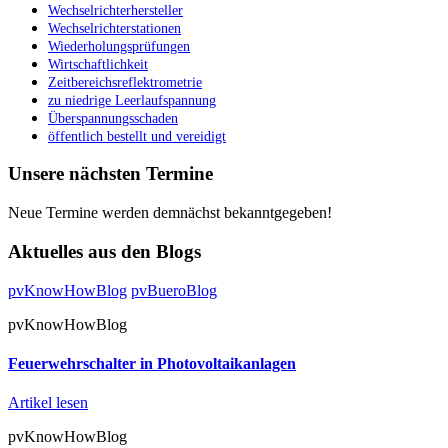
Wechselrichterhersteller
Wechselrichterstationen
Wiederholungsprüfungen
Wirtschaftlichkeit
Zeitbereichsreflektrometrie
zu niedrige Leerlaufspannung
Überspannungsschaden
öffentlich bestellt und vereidigt
Unsere nächsten Termine
Neue Termine werden demnächst bekanntgegeben!
Aktuelles aus den Blogs
pvKnowHowBlog
pvBueroBlog
pvKnowHowBlog
Feuerwehrschalter in Photovoltaikanlagen
Artikel lesen
pvKnowHowBlog