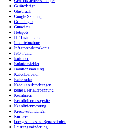
Gerichtssachverständiger
Gerätedesign
Glasbruch
Google Sketchup
Grundlagen
Gutachter
Hotspots
HT Instruments
Inbetriebnahme
Infrarotspektroskopie
ISO-Fehler
Isofehler
Isolationsfehler
Isolationsmessung
Kabelkorrosion
Kabelradar
Kabelunterbrechungen
keine Leerlaufspannung
Kennlinien
Kennlinienmessgeräte
Kennlinienmessung
Kreuzverbindungen
Kurioses
kurzgeschlossene Bypassdioden
Leistungsminderung