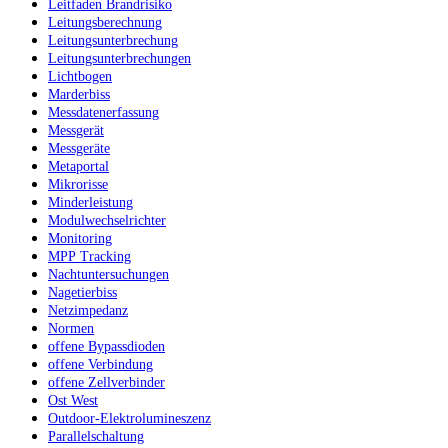
Leitfaden Brandrisiko
Leitungsberechnung
Leitungsunterbrechung
Leitungsunterbrechungen
Lichtbogen
Marderbiss
Messdatenerfassung
Messgerät
Messgeräte
Metaportal
Mikrorisse
Minderleistung
Modulwechselrichter
Monitoring
MPP Tracking
Nachtuntersuchungen
Nagetierbiss
Netzimpedanz
Normen
offene Bypassdioden
offene Verbindung
offene Zellverbinder
Ost West
Outdoor-Elektrolumineszenz
Parallelschaltung