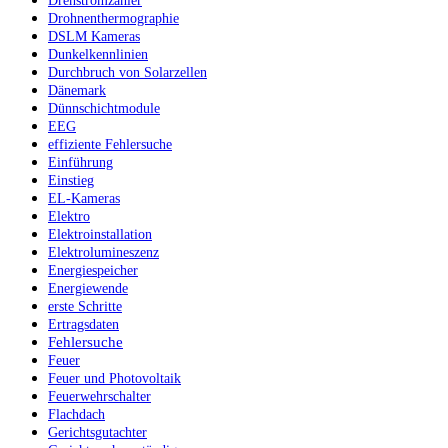
Drehstromzähler
Drohnenthermographie
DSLM Kameras
Dunkelkennlinien
Durchbruch von Solarzellen
Dänemark
Dünnschichtmodule
EEG
effiziente Fehlersuche
Einführung
Einstieg
EL-Kameras
Elektro
Elektroinstallation
Elektrolumineszenz
Energiespeicher
Energiewende
erste Schritte
Ertragsdaten
Fehlersuche
Feuer
Feuer und Photovoltaik
Feuerwehrschalter
Flachdach
Gerichtsgutachter