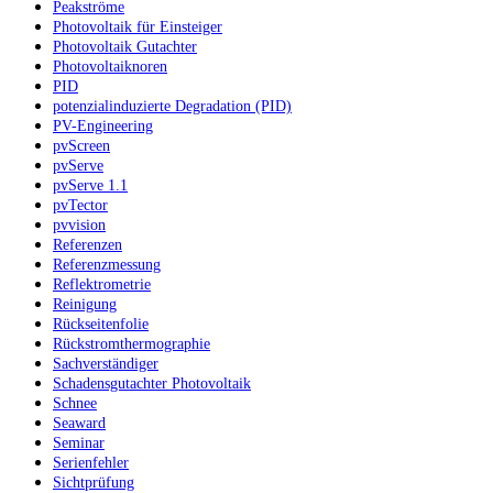
Peakströme
Photovoltaik für Einsteiger
Photovoltaik Gutachter
Photovoltaiknoren
PID
potenzialinduzierte Degradation (PID)
PV-Engineering
pvScreen
pvServe
pvServe 1.1
pvTector
pvvision
Referenzen
Referenzmessung
Reflektrometrie
Reinigung
Rückseitenfolie
Rückstromthermographie
Sachverständiger
Schadensgutachter Photovoltaik
Schnee
Seaward
Seminar
Serienfehler
Sichtprüfung