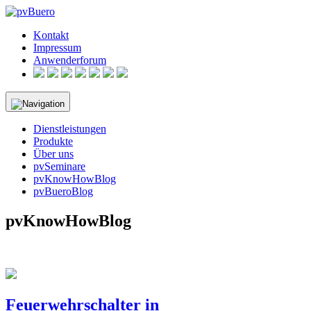
Skip
to
Kontakt
content
Impressum
Anwenderforum
Dienstleistungen
Produkte
Über uns
pvSeminare
pvKnowHowBlog
pvBueroBlog
pvKnowHowBlog
Die Sammlung der technischen Artikel über unsere Arbeit.
Feuerwehrschalter in