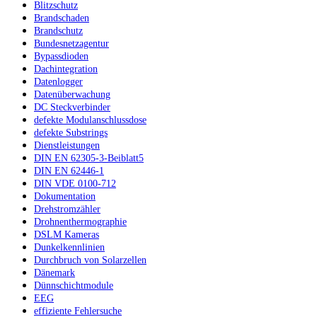
Blitzschutz
Brandschaden
Brandschutz
Bundesnetzagentur
Bypassdioden
Dachintegration
Datenlogger
Datenüberwachung
DC Steckverbinder
defekte Modulanschlussdose
defekte Substrings
Dienstleistungen
DIN EN 62305-3-Beiblatt5
DIN EN 62446-1
DIN VDE 0100-712
Dokumentation
Drehstromzähler
Drohnenthermographie
DSLM Kameras
Dunkelkennlinien
Durchbruch von Solarzellen
Dänemark
Dünnschichtmodule
EEG
effiziente Fehlersuche