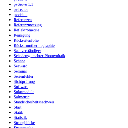
pvServe 1.1
pvTector
pvvision
Referenzen
Referenzmessung
Reflektrometrie
Reinigung
Rückseitenfolie
Rückstromthermographie
Sachverständiger
Schadensgutachter Photovoltaik
Schnee
Seaward
Seminar
Serienfehler
Sichtprüfung
Software
Solarmodule
Solmetric
Standsicherheitsnachweis
Start
Statik
Statistik
Strangblöcke
Strangsuche