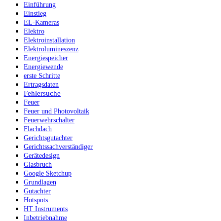
Einführung
Einstieg
EL-Kameras
Elektro
Elektroinstallation
Elektrolumineszenz
Energiespeicher
Energiewende
erste Schritte
Ertragsdaten
Fehlersuche
Feuer
Feuer und Photovoltaik
Feuerwehrschalter
Flachdach
Gerichtsgutachter
Gerichtssachverständiger
Gerätedesign
Glasbruch
Google Sketchup
Grundlagen
Gutachter
Hotspots
HT Instruments
Inbetriebnahme