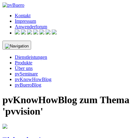
Skip
to
Kontakt
content
Impressum
Anwenderforum
Dienstleistungen
Produkte
Über uns
pvSeminare
pvKnowHowBlog
pvBueroBlog
pvKnowHowBlog zum Thema
'pvvision'