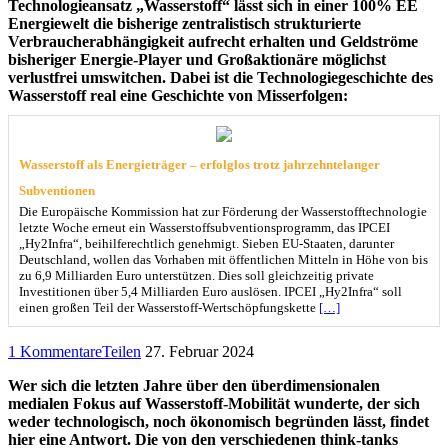
Technologieansatz „Wasserstoff“ lässt sich in einer 100% EE
Energiewelt die bisherige zentralistisch strukturierte
Verbraucherabhängigkeit aufrecht erhalten und Geldströme
bisheriger Energie-Player und Großaktionäre möglichst
verlustfrei umswitchen. Dabei ist die Technologiegeschichte des
Wasserstoff real eine Geschichte von Misserfolgen:
Wasserstoff als Energieträger – erfolglos trotz jahrzehntelanger
Subventionen
Die Europäische Kommission hat zur Förderung der Wasserstofftechnologie
letzte Woche erneut ein Wasserstoffsubventionsprogramm, das IPCEI
„Hy2Infra“, beihilferechtlich genehmigt. Sieben EU-Staaten, darunter
Deutschland, wollen das Vorhaben mit öffentlichen Mitteln in Höhe von bis
zu 6,9 Milliarden Euro unterstützen. Dies soll gleichzeitig private
Investitionen über 5,4 Milliarden Euro auslösen. IPCEI „Hy2Infra“ soll
einen großen Teil der Wasserstoff-Wertschöpfungskette
[…]
1 Kommentare
Teilen
27. Februar 2024
Wer sich die letzten Jahre über den überdimensionalen
medialen Fokus auf Wasserstoff-Mobilität wunderte, der sich
weder technologisch, noch ökonomisch begründen lässt, findet
hier eine Antwort. Die von den verschiedenen think-tanks