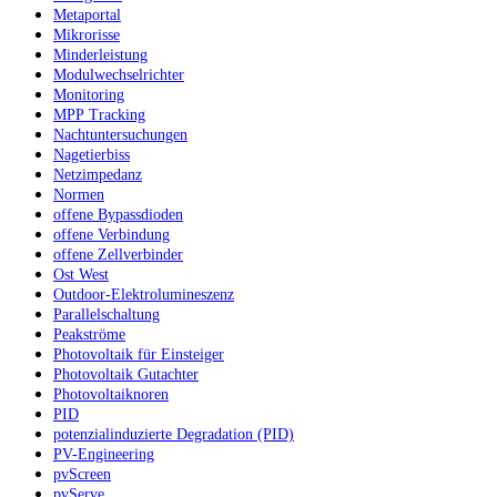
Metaportal
Mikrorisse
Minderleistung
Modulwechselrichter
Monitoring
MPP Tracking
Nachtuntersuchungen
Nagetierbiss
Netzimpedanz
Normen
offene Bypassdioden
offene Verbindung
offene Zellverbinder
Ost West
Outdoor-Elektrolumineszenz
Parallelschaltung
Peakströme
Photovoltaik für Einsteiger
Photovoltaik Gutachter
Photovoltaiknoren
PID
potenzialinduzierte Degradation (PID)
PV-Engineering
pvScreen
pvServe