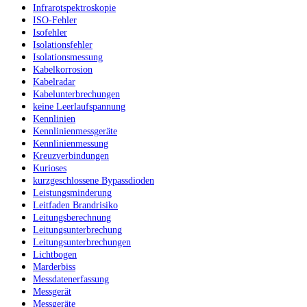
Infrarotspektroskopie
ISO-Fehler
Isofehler
Isolationsfehler
Isolationsmessung
Kabelkorrosion
Kabelradar
Kabelunterbrechungen
keine Leerlaufspannung
Kennlinien
Kennlinienmessgeräte
Kennlinienmessung
Kreuzverbindungen
Kurioses
kurzgeschlossene Bypassdioden
Leistungsminderung
Leitfaden Brandrisiko
Leitungsberechnung
Leitungsunterbrechung
Leitungsunterbrechungen
Lichtbogen
Marderbiss
Messdatenerfassung
Messgerät
Messgeräte