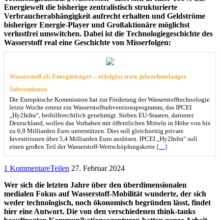
Energiewelt die bisherige zentralistisch strukturierte
Verbraucherabhängigkeit aufrecht erhalten und Geldströme
bisheriger Energie-Player und Großaktionäre möglichst
verlustfrei umswitchen. Dabei ist die Technologiegeschichte des
Wasserstoff real eine Geschichte von Misserfolgen:
Wasserstoff als Energieträger – erfolglos trotz jahrzehntelanger
Subventionen
Die Europäische Kommission hat zur Förderung der Wasserstofftechnologie
letzte Woche erneut ein Wasserstoffsubventionsprogramm, das IPCEI
„Hy2Infra“, beihilferechtlich genehmigt. Sieben EU-Staaten, darunter
Deutschland, wollen das Vorhaben mit öffentlichen Mitteln in Höhe von bis
zu 6,9 Milliarden Euro unterstützen. Dies soll gleichzeitig private
Investitionen über 5,4 Milliarden Euro auslösen. IPCEI „Hy2Infra“ soll
einen großen Teil der Wasserstoff-Wertschöpfungskette
[…]
1 Kommentare
Teilen
27. Februar 2024
Wer sich die letzten Jahre über den überdimensionalen
medialen Fokus auf Wasserstoff-Mobilität wunderte, der sich
weder technologisch, noch ökonomisch begründen lässt, findet
hier eine Antwort. Die von den verschiedenen think-tanks