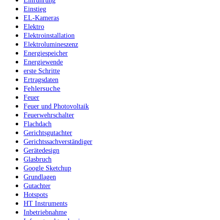
Einführung
Einstieg
EL-Kameras
Elektro
Elektroinstallation
Elektrolumineszenz
Energiespeicher
Energiewende
erste Schritte
Ertragsdaten
Fehlersuche
Feuer
Feuer und Photovoltaik
Feuerwehrschalter
Flachdach
Gerichtsgutachter
Gerichtssachverständiger
Gerätedesign
Glasbruch
Google Sketchup
Grundlagen
Gutachter
Hotspots
HT Instruments
Inbetriebnahme