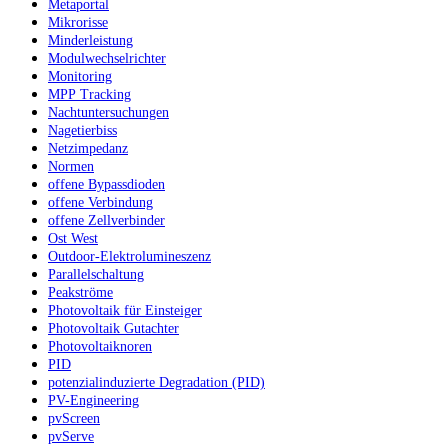
Metaportal
Mikrorisse
Minderleistung
Modulwechselrichter
Monitoring
MPP Tracking
Nachtuntersuchungen
Nagetierbiss
Netzimpedanz
Normen
offene Bypassdioden
offene Verbindung
offene Zellverbinder
Ost West
Outdoor-Elektrolumineszenz
Parallelschaltung
Peakströme
Photovoltaik für Einsteiger
Photovoltaik Gutachter
Photovoltaiknoren
PID
potenzialinduzierte Degradation (PID)
PV-Engineering
pvScreen
pvServe