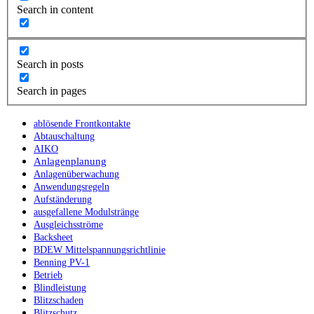
Search in content
Search in posts
Search in pages
ablösende Frontkontakte
Abtauschaltung
AIKO
Anlagenplanung
Anlagenüberwachung
Anwendungsregeln
Aufständerung
ausgefallene Modulstränge
Ausgleichsströme
Backsheet
BDEW Mittelspannungsrichtlinie
Benning PV-1
Betrieb
Blindleistung
Blitzschaden
Blitzschutz