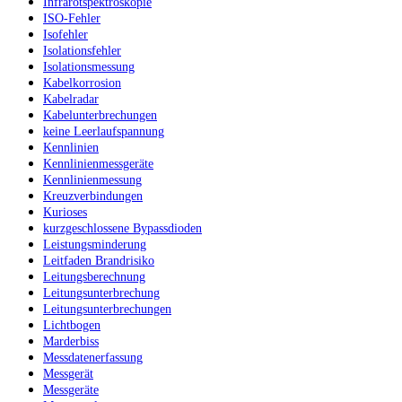
Infrarotspektroskopie
ISO-Fehler
Isofehler
Isolationsfehler
Isolationsmessung
Kabelkorrosion
Kabelradar
Kabelunterbrechungen
keine Leerlaufspannung
Kennlinien
Kennlinienmessgeräte
Kennlinienmessung
Kreuzverbindungen
Kurioses
kurzgeschlossene Bypassdioden
Leistungsminderung
Leitfaden Brandrisiko
Leitungsberechnung
Leitungsunterbrechung
Leitungsunterbrechungen
Lichtbogen
Marderbiss
Messdatenerfassung
Messgerät
Messgeräte