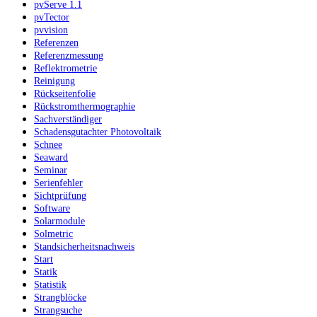
pvServe 1.1
pvTector
pvvision
Referenzen
Referenzmessung
Reflektrometrie
Reinigung
Rückseitenfolie
Rückstromthermographie
Sachverständiger
Schadensgutachter Photovoltaik
Schnee
Seaward
Seminar
Serienfehler
Sichtprüfung
Software
Solarmodule
Solmetric
Standsicherheitsnachweis
Start
Statik
Statistik
Strangblöcke
Strangsuche