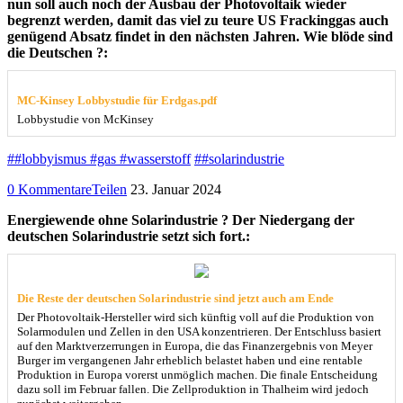
nun soll auch noch der Ausbau der Photovoltaik wieder
begrenzt werden, damit das viel zu teure US Frackinggas auch
genügend Absatz findet in den nächsten Jahren. Wie blöde sind
die Deutschen ?:
MC-Kinsey Lobbystudie für Erdgas.pdf
Lobbystudie von McKinsey
##lobbyismus #gas #wasserstoff
##solarindustrie
0 Kommentare
Teilen
23. Januar 2024
Energiewende ohne Solarindustrie ? Der Niedergang der
deutschen Solarindustrie setzt sich fort.:
Die Reste der deutschen Solarindustrie sind jetzt auch am Ende
Der Photovoltaik-Hersteller wird sich künftig voll auf die Produktion von
Solarmodulen und Zellen in den USA konzentrieren. Der Entschluss basiert
auf den Marktverzerrungen in Europa, die das Finanzergebnis von Meyer
Burger im vergangenen Jahr erheblich belastet haben und eine rentable
Produktion in Europa vorerst unmöglich machen. Die finale Entscheidung
dazu soll im Februar fallen. Die Zellproduktion in Thalheim wird jedoch