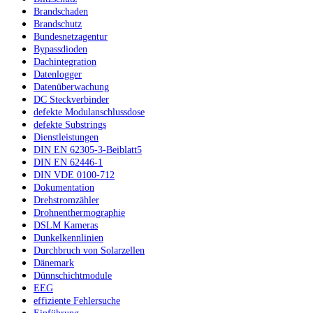
Brandschaden
Brandschutz
Bundesnetzagentur
Bypassdioden
Dachintegration
Datenlogger
Datenüberwachung
DC Steckverbinder
defekte Modulanschlussdose
defekte Substrings
Dienstleistungen
DIN EN 62305-3-Beiblatt5
DIN EN 62446-1
DIN VDE 0100-712
Dokumentation
Drehstromzähler
Drohnenthermographie
DSLM Kameras
Dunkelkennlinien
Durchbruch von Solarzellen
Dänemark
Dünnschichtmodule
EEG
effiziente Fehlersuche