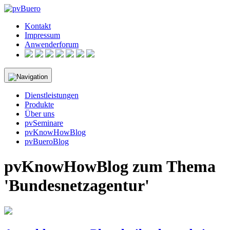
Skip
to
Kontakt
content
Impressum
Anwenderforum
Dienstleistungen
Produkte
Über uns
pvSeminare
pvKnowHowBlog
pvBueroBlog
pvKnowHowBlog zum Thema
'Bundesnetzagentur'