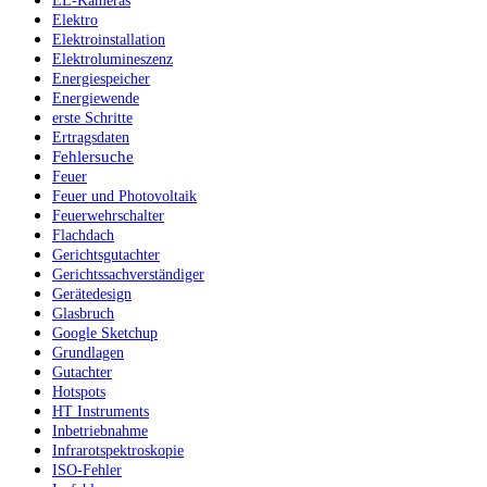
EL-Kameras
Elektro
Elektroinstallation
Elektrolumineszenz
Energiespeicher
Energiewende
erste Schritte
Ertragsdaten
Fehlersuche
Feuer
Feuer und Photovoltaik
Feuerwehrschalter
Flachdach
Gerichtsgutachter
Gerichtssachverständiger
Gerätedesign
Glasbruch
Google Sketchup
Grundlagen
Gutachter
Hotspots
HT Instruments
Inbetriebnahme
Infrarotspektroskopie
ISO-Fehler