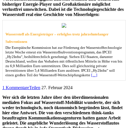
bisheriger Energie-Player und Großaktionäre möglichst
verlustfrei umswitchen. Dabei ist die Technologiegeschichte des
Wasserstoff real eine Geschichte von Misserfolgen:
Wasserstoff als Energieträger – erfolglos trotz jahrzehntelanger
Subventionen
Die Europäische Kommission hat zur Förderung der Wasserstofftechnologie
letzte Woche erneut ein Wasserstoffsubventionsprogramm, das IPCEI
„Hy2Infra“, beihilferechtlich genehmigt. Sieben EU-Staaten, darunter
Deutschland, wollen das Vorhaben mit öffentlichen Mitteln in Höhe von bis
zu 6,9 Milliarden Euro unterstützen. Dies soll gleichzeitig private
Investitionen über 5,4 Milliarden Euro auslösen. IPCEI „Hy2Infra“ soll
einen großen Teil der Wasserstoff-Wertschöpfungskette
[…]
1 Kommentare
Teilen
27. Februar 2024
Wer sich die letzten Jahre über den überdimensionalen
medialen Fokus auf Wasserstoff-Mobilität wunderte, der sich
weder technologisch, noch ökonomisch begründen lässt, findet
hier eine Antwort. Die von den verschiedenen think-tanks
beauftragten Kommunikationsagenturen hatten ganze Arbeit
geleistet. Die angebliche Wunderlösung des Wasserstoffautos