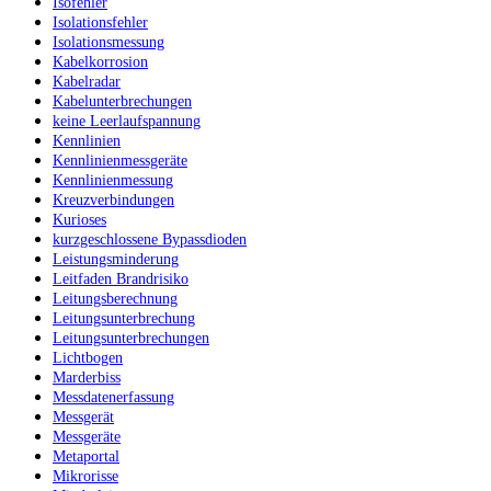
Isofehler
Isolationsfehler
Isolationsmessung
Kabelkorrosion
Kabelradar
Kabelunterbrechungen
keine Leerlaufspannung
Kennlinien
Kennlinienmessgeräte
Kennlinienmessung
Kreuzverbindungen
Kurioses
kurzgeschlossene Bypassdioden
Leistungsminderung
Leitfaden Brandrisiko
Leitungsberechnung
Leitungsunterbrechung
Leitungsunterbrechungen
Lichtbogen
Marderbiss
Messdatenerfassung
Messgerät
Messgeräte
Metaportal
Mikrorisse