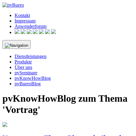
Skip
to
Kontakt
content
Impressum
Anwenderforum
Dienstleistungen
Produkte
Über uns
pvSeminare
pvKnowHowBlog
pvBueroBlog
pvKnowHowBlog zum Thema
'Vortrag'