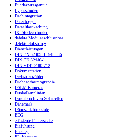
Bundesnetzagentur
Bypassdioden
Dachintegration
Datenlogger
Datenüberwachung
DC Steckverbinder
defekte Modulanschlussdose
defekte Substrings
Dienstleistungen
DIN EN 62305-3-Beiblatt5
DIN EN 62446-1
DIN VDE 0100-712
Dokumentation
Drehstromzähler
Drohnenthermographie
DSLM Kameras
Dunkelkennlinien
Durchbruch von Solarzellen
Dänemark
Dünnschichtmodule
EEG
effiziente Fehlersuche
Einführung
Einstieg