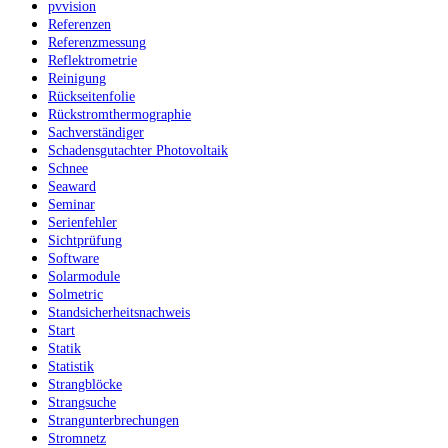
pvvision
Referenzen
Referenzmessung
Reflektrometrie
Reinigung
Rückseitenfolie
Rückstromthermographie
Sachverständiger
Schadensgutachter Photovoltaik
Schnee
Seaward
Seminar
Serienfehler
Sichtprüfung
Software
Solarmodule
Solmetric
Standsicherheitsnachweis
Start
Statik
Statistik
Strangblöcke
Strangsuche
Strangunterbrechungen
Stromnetz