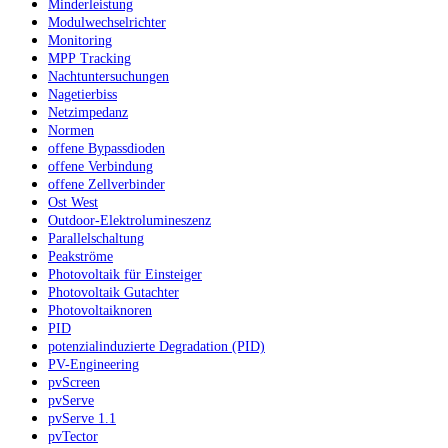
Minderleistung
Modulwechselrichter
Monitoring
MPP Tracking
Nachtuntersuchungen
Nagetierbiss
Netzimpedanz
Normen
offene Bypassdioden
offene Verbindung
offene Zellverbinder
Ost West
Outdoor-Elektrolumineszenz
Parallelschaltung
Peakströme
Photovoltaik für Einsteiger
Photovoltaik Gutachter
Photovoltaiknoren
PID
potenzialinduzierte Degradation (PID)
PV-Engineering
pvScreen
pvServe
pvServe 1.1
pvTector