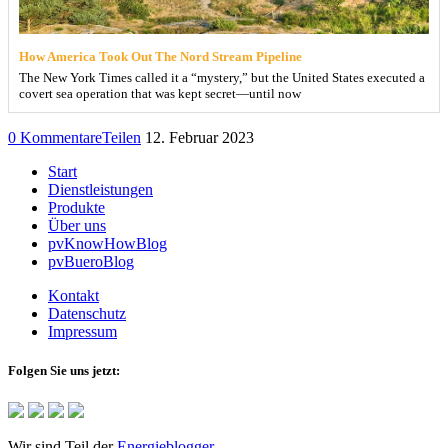
How America Took Out The Nord Stream Pipeline
The New York Times called it a “mystery,” but the United States executed a
covert sea operation that was kept secret—until now
0 Kommentare
Teilen
12. Februar 2023
Start
Dienstleistungen
Produkte
Über uns
pvKnowHowBlog
pvBueroBlog
Kontakt
Datenschutz
Impressum
Folgen Sie uns jetzt:
Wir sind Teil der
Energieblogger
.