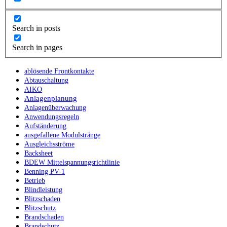
Search in posts
Search in pages
ablösende Frontkontakte
Abtauschaltung
AIKO
Anlagenplanung
Anlagenüberwachung
Anwendungsregeln
Aufständerung
ausgefallene Modulstränge
Ausgleichsströme
Backsheet
BDEW Mittelspannungsrichtlinie
Benning PV-1
Betrieb
Blindleistung
Blitzschaden
Blitzschutz
Brandschaden
Brandschutz