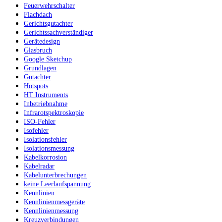
Feuerwehrschalter
Flachdach
Gerichtsgutachter
Gerichtssachverständiger
Gerätedesign
Glasbruch
Google Sketchup
Grundlagen
Gutachter
Hotspots
HT Instruments
Inbetriebnahme
Infrarotspektroskopie
ISO-Fehler
Isofehler
Isolationsfehler
Isolationsmessung
Kabelkorrosion
Kabelradar
Kabelunterbrechungen
keine Leerlaufspannung
Kennlinien
Kennlinienmessgeräte
Kennlinienmessung
Kreuzverbindungen