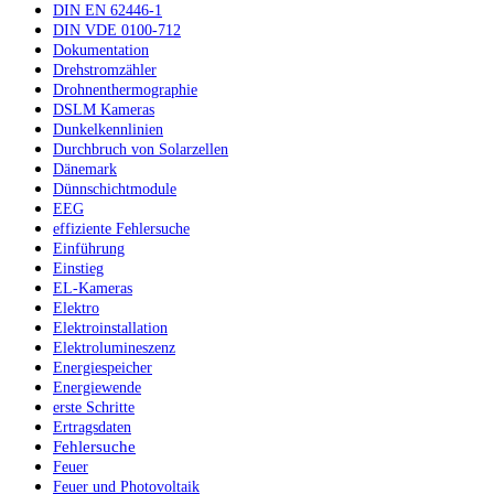
DIN EN 62446-1
DIN VDE 0100-712
Dokumentation
Drehstromzähler
Drohnenthermographie
DSLM Kameras
Dunkelkennlinien
Durchbruch von Solarzellen
Dänemark
Dünnschichtmodule
EEG
effiziente Fehlersuche
Einführung
Einstieg
EL-Kameras
Elektro
Elektroinstallation
Elektrolumineszenz
Energiespeicher
Energiewende
erste Schritte
Ertragsdaten
Fehlersuche
Feuer
Feuer und Photovoltaik