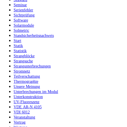
Seminar
Serienfehler
Sichtprüfung
Software
Solarmodule
Solmetric
Standsicherheitsnachweis
Start
Statik
Statistik
Strangblöcke
Strangsuche
Strangunterbrechungen
Stromnetz
Teilverschattung
Thermographie
Unsere Meinung
Unterbrechungen im Modul
Unterkonstruktion
UV-Fluoreszenz
VDE AR-N 4105
VDI 6012
Veranstaltung
Vortrag