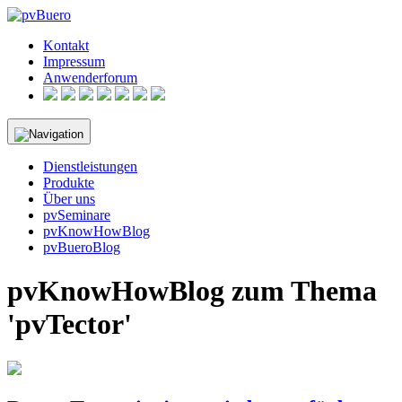
Skip
to
Kontakt
content
Impressum
Anwenderforum
Dienstleistungen
Produkte
Über uns
pvSeminare
pvKnowHowBlog
pvBueroBlog
pvKnowHowBlog zum Thema
'pvTector'