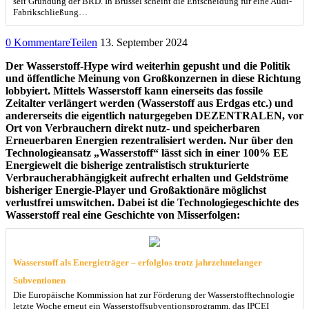
seit Gründung der BRD. In Brüssel scheint die Entscheidung für eine Audi-
Fabrikschließung…
0 Kommentare
Teilen
13. September 2024
Der Wasserstoff-Hype wird weiterhin gepusht und die Politik
und öffentliche Meinung von Großkonzernen in diese Richtung
lobbyiert. Mittels Wasserstoff kann einerseits das fossile
Zeitalter verlängert werden (Wasserstoff aus Erdgas etc.) und
andererseits die eigentlich naturgegeben DEZENTRALEN, vor
Ort von Verbrauchern direkt nutz- und speicherbaren
Erneuerbaren Energien rezentralisiert werden. Nur über den
Technologieansatz „Wasserstoff“ lässt sich in einer 100% EE
Energiewelt die bisherige zentralistisch strukturierte
Verbraucherabhängigkeit aufrecht erhalten und Geldströme
bisheriger Energie-Player und Großaktionäre möglichst
verlustfrei umswitchen. Dabei ist die Technologiegeschichte des
Wasserstoff real eine Geschichte von Misserfolgen:
Wasserstoff als Energieträger – erfolglos trotz jahrzehntelanger
Subventionen
Die Europäische Kommission hat zur Förderung der Wasserstofftechnologie
letzte Woche erneut ein Wasserstoffsubventionsprogramm, das IPCEI