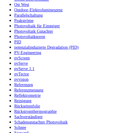
Ost West
Outdoor-Elektrolumineszenz
Parallelschaltung
Peakströme
Photovoltaik für Einsteiger
Photovoltaik Gutachter
Photovoltaiknoren
PID
potenzialinduzierte Degradation (PID)
PV-Engineering
pvScreen
pvServe
pvServe 1.1
pvTector
pvvision
Referenzen
Referenzmessung
Reflektrometrie
Reinigung
Rückseitenfolie
Rückstromthermographie
Sachverständiger
Schadensgutachter Photovoltaik
Schnee
Seaward