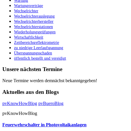
Wartung
Wartungsverträge
Wechselrichter
Wechselrichterauslegung
Wechselrichterhersteller
Wechselrichterstationen
Wiederholungsprüfungen
Wirtschaftlichkeit
Zeitbereichsreflektrometrie
zu niedrige Leerlaufspannung
Überspannungsschaden
öffentlich bestellt und vereidigt
Unsere nächsten Termine
Neue Termine werden demnächst bekanntgegeben!
Aktuelles aus den Blogs
pvKnowHowBlog
pvBueroBlog
pvKnowHowBlog
Feuerwehrschalter in Photovoltaikanlagen