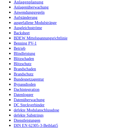
Anlagenplanung
Anlagenüberwachung
Anwendungsregeln
Aufständerung
ausgefallene Modulstränge
Ausgleichsströme
Backsheet
BDEW Mittelspannungsrichtlinie
Benning PV-1
Betrieb
Blindleistung
Blitzschaden
Blitzschutz
Brandschaden
Brandschutz
Bundesnetzagentur
Bypassdioden
Dachintegration
Datenlogger
Datenüberwachung
DC Steckverbinder
defekte Modulanschlussdose
defekte Substrings
Dienstleistungen
DIN EN 62305-3-Beiblatt5