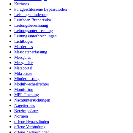
Kurioses
kurzgeschlossene Bypassdioden
Leistungsminderung
Leitfaden Brandrisiko
Leitungsberechnung
Leitungsunterbrechung
Leitungsunterbrechungen
Lichtbogen
Marderbiss
Messdatenerfassung
Messgerät
Messgeräte
Metaportal
Mikrorisse
Minderleistung
Modulwechselrichter
Monitoring
MPP Tracking
Nachtuntersuchungen
Nagetierbiss
Netzimpedanz
Normen
offene Bypassdioden
offene Verbindung
offene Zellverbinder