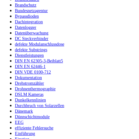
Brandschutz
Bundesnetzagentur
Bypassdioden
Dachintegration
Datenlogger
Datenüberwachung
DC Steckverbinder
defekte Modulanschlussdose
defekte Substrings
Dienstleistungen
DIN EN 62305-3-Beiblatt5
DIN EN 62446-1
DIN VDE 0100-712
Dokumentation
Drehstromzähler
Drohnenthermographie
DSLM Kameras
Dunkelkennlinien
Durchbruch von Solarzellen
Dänemark
Dünnschichtmodule
EEG
effiziente Fehlersuche
Einführung