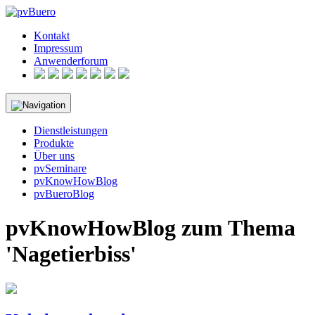
Skip
to
Kontakt
content
Impressum
Anwenderforum
Dienstleistungen
Produkte
Über uns
pvSeminare
pvKnowHowBlog
pvBueroBlog
pvKnowHowBlog zum Thema
'Nagetierbiss'