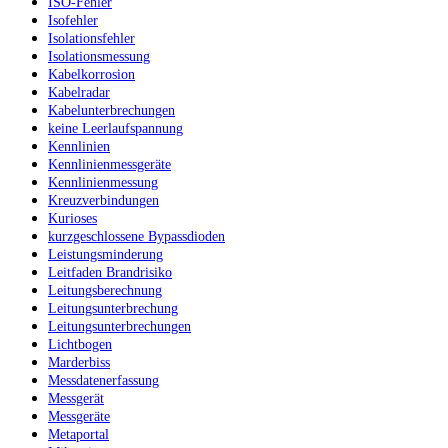
ISO-Fehler
Isofehler
Isolationsfehler
Isolationsmessung
Kabelkorrosion
Kabelradar
Kabelunterbrechungen
keine Leerlaufspannung
Kennlinien
Kennlinienmessgeräte
Kennlinienmessung
Kreuzverbindungen
Kurioses
kurzgeschlossene Bypassdioden
Leistungsminderung
Leitfaden Brandrisiko
Leitungsberechnung
Leitungsunterbrechung
Leitungsunterbrechungen
Lichtbogen
Marderbiss
Messdatenerfassung
Messgerät
Messgeräte
Metaportal