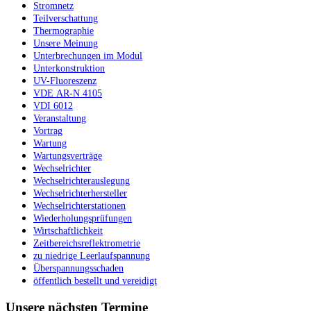
Stromnetz
Teilverschattung
Thermographie
Unsere Meinung
Unterbrechungen im Modul
Unterkonstruktion
UV-Fluoreszenz
VDE AR-N 4105
VDI 6012
Veranstaltung
Vortrag
Wartung
Wartungsverträge
Wechselrichter
Wechselrichterauslegung
Wechselrichterhersteller
Wechselrichterstationen
Wiederholungsprüfungen
Wirtschaftlichkeit
Zeitbereichsreflektrometrie
zu niedrige Leerlaufspannung
Überspannungsschaden
öffentlich bestellt und vereidigt
Unsere nächsten Termine