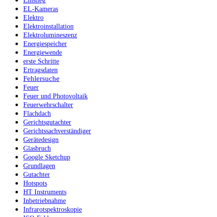
Einstieg
EL-Kameras
Elektro
Elektroinstallation
Elektrolumineszenz
Energiespeicher
Energiewende
erste Schritte
Ertragsdaten
Fehlersuche
Feuer
Feuer und Photovoltaik
Feuerwehrschalter
Flachdach
Gerichtsgutachter
Gerichtssachverständiger
Gerätedesign
Glasbruch
Google Sketchup
Grundlagen
Gutachter
Hotspots
HT Instruments
Inbetriebnahme
Infrarotspektroskopie