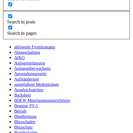
Search in posts
Search in pages
ablösende Frontkontakte
Abtauschaltung
AIKO
Anlagenplanung
Anlagenüberwachung
Anwendungsregeln
Aufständerung
ausgefallene Modulstränge
Ausgleichsströme
Backsheet
BDEW Mittelspannungsrichtlinie
Benning PV-1
Betrieb
Blindleistung
Blitzschaden
Blitzschutz
Brandschaden