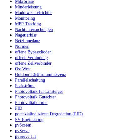
Mikrorisse
Minderleistung
Modulwechselrichter
Monitoring
MPP Tracking
Nachtuntersuchungen
Nagetierbiss
Netzimpedanz
Normen
offene Bypassdioden
offene Verbindung
offene Zellverbinder
Ost West
Outdoor-Elektrolumineszenz
Parallelschaltung
Peakströme
Photovoltaik für Einsteiger
Photovoltaik Gutachter
Photovoltaiknoren
PID
potenzialinduzierte Degradation (PID)
PV-Engineering
pvScreen
pvServe
pvServe 1.1