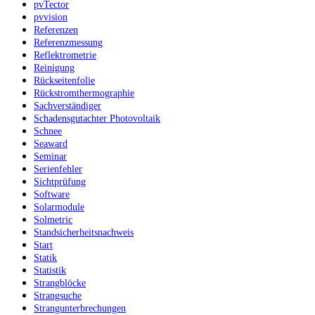
pvTector
pvvision
Referenzen
Referenzmessung
Reflektrometrie
Reinigung
Rückseitenfolie
Rückstromthermographie
Sachverständiger
Schadensgutachter Photovoltaik
Schnee
Seaward
Seminar
Serienfehler
Sichtprüfung
Software
Solarmodule
Solmetric
Standsicherheitsnachweis
Start
Statik
Statistik
Strangblöcke
Strangsuche
Strangunterbrechungen