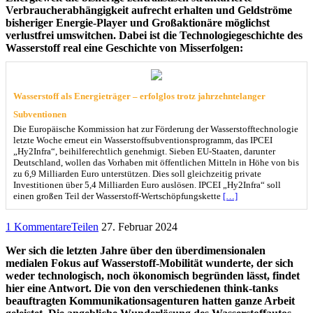
Verbraucherabhängigkeit aufrecht erhalten und Geldströme
bisheriger Energie-Player und Großaktionäre möglichst
verlustfrei umswitchen. Dabei ist die Technologiegeschichte des
Wasserstoff real eine Geschichte von Misserfolgen:
Wasserstoff als Energieträger – erfolglos trotz jahrzehntelanger
Subventionen
Die Europäische Kommission hat zur Förderung der Wasserstofftechnologie
letzte Woche erneut ein Wasserstoffsubventionsprogramm, das IPCEI
„Hy2Infra“, beihilferechtlich genehmigt. Sieben EU-Staaten, darunter
Deutschland, wollen das Vorhaben mit öffentlichen Mitteln in Höhe von bis
zu 6,9 Milliarden Euro unterstützen. Dies soll gleichzeitig private
Investitionen über 5,4 Milliarden Euro auslösen. IPCEI „Hy2Infra“ soll
einen großen Teil der Wasserstoff-Wertschöpfungskette
[…]
1 Kommentare
Teilen
27. Februar 2024
Wer sich die letzten Jahre über den überdimensionalen
medialen Fokus auf Wasserstoff-Mobilität wunderte, der sich
weder technologisch, noch ökonomisch begründen lässt, findet
hier eine Antwort. Die von den verschiedenen think-tanks
beauftragten Kommunikationsagenturen hatten ganze Arbeit