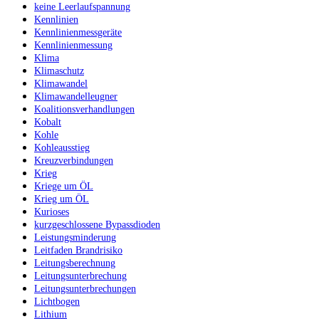
keine Leerlaufspannung
Kennlinien
Kennlinienmessgeräte
Kennlinienmessung
Klima
Klimaschutz
Klimawandel
Klimawandelleugner
Koalitionsverhandlungen
Kobalt
Kohle
Kohleausstieg
Kreuzverbindungen
Krieg
Kriege um ÖL
Krieg um ÖL
Kurioses
kurzgeschlossene Bypassdioden
Leistungsminderung
Leitfaden Brandrisiko
Leitungsberechnung
Leitungsunterbrechung
Leitungsunterbrechungen
Lichtbogen
Lithium