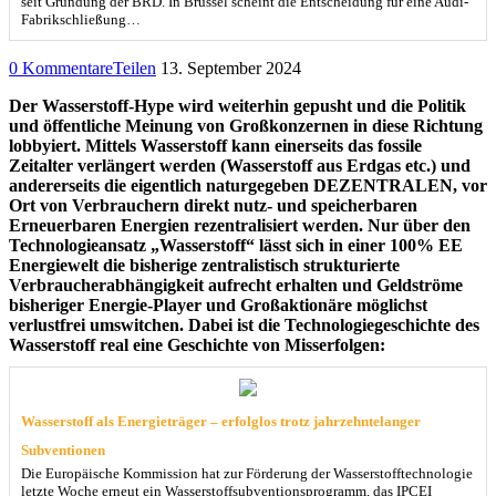
seit Gründung der BRD. In Brüssel scheint die Entscheidung für eine Audi-
Fabrikschließung…
0 Kommentare
Teilen
13. September 2024
Der Wasserstoff-Hype wird weiterhin gepusht und die Politik
und öffentliche Meinung von Großkonzernen in diese Richtung
lobbyiert. Mittels Wasserstoff kann einerseits das fossile
Zeitalter verlängert werden (Wasserstoff aus Erdgas etc.) und
andererseits die eigentlich naturgegeben DEZENTRALEN, vor
Ort von Verbrauchern direkt nutz- und speicherbaren
Erneuerbaren Energien rezentralisiert werden. Nur über den
Technologieansatz „Wasserstoff“ lässt sich in einer 100% EE
Energiewelt die bisherige zentralistisch strukturierte
Verbraucherabhängigkeit aufrecht erhalten und Geldströme
bisheriger Energie-Player und Großaktionäre möglichst
verlustfrei umswitchen. Dabei ist die Technologiegeschichte des
Wasserstoff real eine Geschichte von Misserfolgen:
Wasserstoff als Energieträger – erfolglos trotz jahrzehntelanger
Subventionen
Die Europäische Kommission hat zur Förderung der Wasserstofftechnologie
letzte Woche erneut ein Wasserstoffsubventionsprogramm, das IPCEI