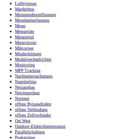
Lobbyismus
Marderbiss
Meinungsbeeinflussung
Messdatenerfassung
Messe
Messgeräte
Metaportal
Mieterstrom
Mikrorisse
Minderleistung
Modulwechselrichter
Monitoring
MPP Tracking
Nachtuntersuchungen
Nagetierbiss
Netzausbau
Netzimpedanz
Normen
offene Bypassdioden
offene Verbindung
offene Zellverbinder
Ost West
Outdoor-Elektrolumineszenz
Parallelschaltung
Peakströme