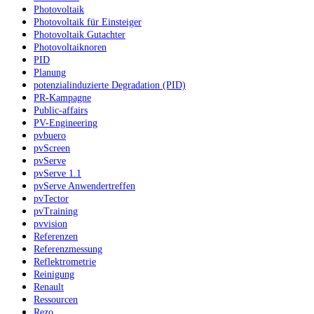
Photovoltaik
Photovoltaik für Einsteiger
Photovoltaik Gutachter
Photovoltaiknoren
PID
Planung
potenzialinduzierte Degradation (PID)
PR-Kampagne
Public-affairs
PV-Engineering
pvbuero
pvScreen
pvServe
pvServe 1.1
pvServe Anwendertreffen
pvTector
pvTraining
pvvision
Referenzen
Referenzmessung
Reflektrometrie
Reinigung
Renault
Ressourcen
Rezo