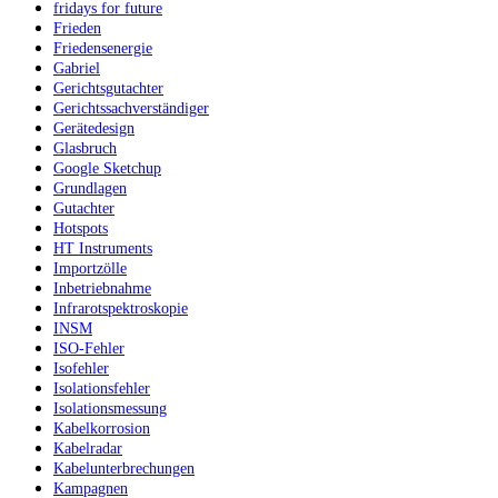
fridays for future
Frieden
Friedensenergie
Gabriel
Gerichtsgutachter
Gerichtssachverständiger
Gerätedesign
Glasbruch
Google Sketchup
Grundlagen
Gutachter
Hotspots
HT Instruments
Importzölle
Inbetriebnahme
Infrarotspektroskopie
INSM
ISO-Fehler
Isofehler
Isolationsfehler
Isolationsmessung
Kabelkorrosion
Kabelradar
Kabelunterbrechungen
Kampagnen