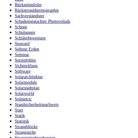
Rückseitenfolie
Rückstromthermographie
Sachverständiger
Schadensgutachter Photovoltaik
Schnee
Schulungen
Schülerbewegung
Seaward
Seltene Erden
Seminar
Serienfehler
Sichtprüfung
Software
Solararchitektur
Solarmodule
Solarstadtplan
Solarworld
Solmetric
Standsicherheitsnachweis
Start
Statik
Statistik
Strangblöcke
Strangsuche
Strangunterbrechungen