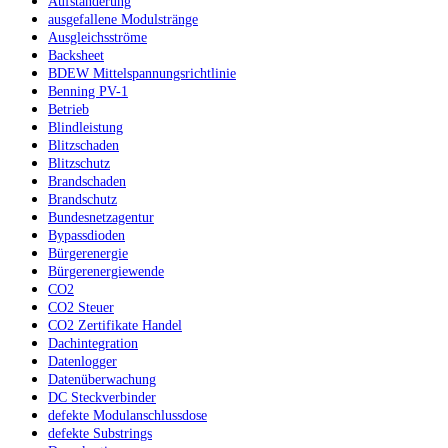
Aufständerung
ausgefallene Modulstränge
Ausgleichsströme
Backsheet
BDEW Mittelspannungsrichtlinie
Benning PV-1
Betrieb
Blindleistung
Blitzschaden
Blitzschutz
Brandschaden
Brandschutz
Bundesnetzagentur
Bypassdioden
Bürgerenergie
Bürgerenergiewende
CO2
CO2 Steuer
CO2 Zertifikate Handel
Dachintegration
Datenlogger
Datenüberwachung
DC Steckverbinder
defekte Modulanschlussdose
defekte Substrings