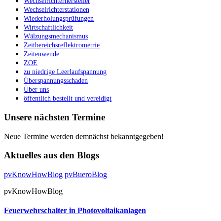
Wechselrichterhersteller
Wechselrichterstationen
Wiederholungsprüfungen
Wirtschaftlichkeit
Wälzungsmechanismus
Zeitbereichsreflektrometrie
Zeitenwende
ZOE
zu niedrige Leerlaufspannung
Überspannungsschaden
Über uns
öffentlich bestellt und vereidigt
Unsere nächsten Termine
Neue Termine werden demnächst bekanntgegeben!
Aktuelles aus den Blogs
pvKnowHowBlog
pvBueroBlog
pvKnowHowBlog
Feuerwehrschalter in Photovoltaikanlagen