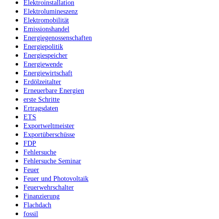
Elektroinstallation
Elektrolumineszenz
Elektromobilität
Emissionshandel
Energiegenossenschaften
Energiepolitik
Energiespeicher
Energiewende
Energiewirtschaft
Erdölzeitalter
Erneuerbare Energien
erste Schritte
Ertragsdaten
ETS
Exportweltmeister
Exportüberschüsse
FDP
Fehlersuche
Fehlersuche Seminar
Feuer
Feuer und Photovoltaik
Feuerwehrschalter
Finanzierung
Flachdach
fossil