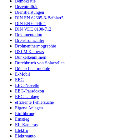
Demokratie
Dezentralität
Dienstleistungen
DIN EN 62305-3-Beiblatt5
DIN EN 62446-1
DIN VDE 0100-712
Dokumentation
Drehstromzähler
Drohnenthermographie
DSLM Kameras
Dunkelkennlinien
Durchbruch von Solarzellen
Dünnschichtmodule
E-Mobil
EEG
EEG-Novelle
EEG-Paradoxon
EEG-Umlage
effiziente Fehlersuche
Eigene Anlagen
Einführung
Einstieg
EL-Kameras
Elektro
Elektroauto