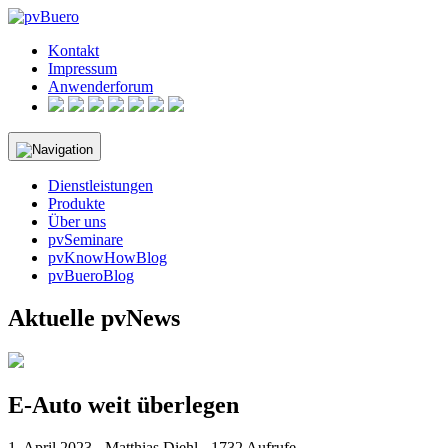
Skip
to
Kontakt
content
Impressum
Anwenderforum
Dienstleistungen
Produkte
Über uns
pvSeminare
pvKnowHowBlog
pvBueroBlog
Aktuelle pvNews
E-Auto weit überlegen
1. April 2023 - Matthias Diehl - 1732 Aufrufe