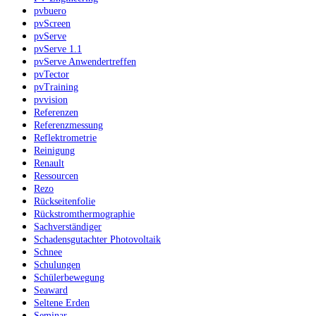
pvbuero
pvScreen
pvServe
pvServe 1.1
pvServe Anwendertreffen
pvTector
pvTraining
pvvision
Referenzen
Referenzmessung
Reflektrometrie
Reinigung
Renault
Ressourcen
Rezo
Rückseitenfolie
Rückstromthermographie
Sachverständiger
Schadensgutachter Photovoltaik
Schnee
Schulungen
Schülerbewegung
Seaward
Seltene Erden
Seminar