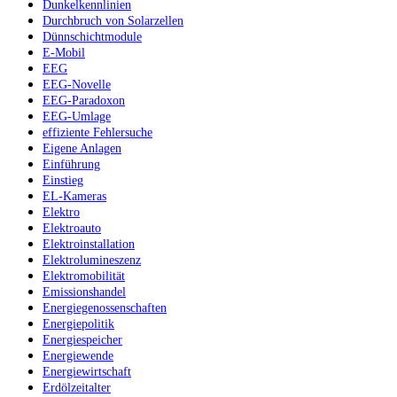
Dunkelkennlinien
Durchbruch von Solarzellen
Dünnschichtmodule
E-Mobil
EEG
EEG-Novelle
EEG-Paradoxon
EEG-Umlage
effiziente Fehlersuche
Eigene Anlagen
Einführung
Einstieg
EL-Kameras
Elektro
Elektroauto
Elektroinstallation
Elektrolumineszenz
Elektromobilität
Emissionshandel
Energiegenossenschaften
Energiepolitik
Energiespeicher
Energiewende
Energiewirtschaft
Erdölzeitalter