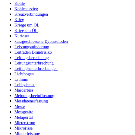
Kohle
Kohleausstieg
Kreuzverbindungen
Krieg
Kriege um ÖL
Krieg um ÖL
Kurioses
kurzgeschlossene Bypassdioden
Leistungsminderung
Leitfaden Brandrisiko
Leitungsberechnung
Leitungsunterbrechung
Leitungsunterbrechungen
Lichtbogen
Lithium
Lobbyismus
Marderbiss
Meinungsbeeinflussung
Messdatenerfassung
Messe
Messgeräte
Metaportal
Mieterstrom
Mikrorisse
Minderleistung