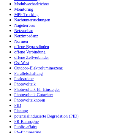
Modulwechselrichter
Monitoring
MPP Tracking
Nachtuntersuchungen
Nagetierbiss
Netzausbau
Netzimpedanz
Normen
offene Bypassdioden
offene Verbindung
offene Zellverbinder
Ost West
Outdoor-Elektrolumineszenz
Parallelschaltung
Peakströme
Photovoltaik
Photovoltaik für Einsteiger
Photovoltaik Gutachter
Photovoltaiknoren
PID
Planung
potenzialinduzierte Degradation (PID)
PR-Kampagne
Public-affairs
PV-Engineering