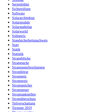
Serienfehler
Sichtprüfung
Software
Solararchitektur
Solarmodule
Solarstadtplan
Solarworld
Solmetric
Standsicherheitsnachweis
Start
Statik
Statistik
Strangblöcke
Strangsuche
Strangunterbrechungen
Strombörse
Stromnetz
Strompreis
Stromspeicher
Stromsteuer
Stromtankstellen
Stromüberschuss
Teilverschattung
Termine 2019