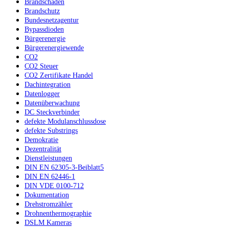
Brandschaden
Brandschutz
Bundesnetzagentur
Bypassdioden
Bürgerenergie
Bürgerenergiewende
CO2
CO2 Steuer
CO2 Zertifikate Handel
Dachintegration
Datenlogger
Datenüberwachung
DC Steckverbinder
defekte Modulanschlussdose
defekte Substrings
Demokratie
Dezentralität
Dienstleistungen
DIN EN 62305-3-Beiblatt5
DIN EN 62446-1
DIN VDE 0100-712
Dokumentation
Drehstromzähler
Drohnenthermographie
DSLM Kameras