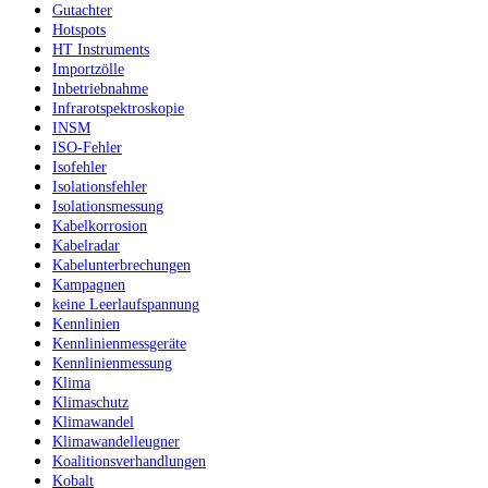
Gutachter
Hotspots
HT Instruments
Importzölle
Inbetriebnahme
Infrarotspektroskopie
INSM
ISO-Fehler
Isofehler
Isolationsfehler
Isolationsmessung
Kabelkorrosion
Kabelradar
Kabelunterbrechungen
Kampagnen
keine Leerlaufspannung
Kennlinien
Kennlinienmessgeräte
Kennlinienmessung
Klima
Klimaschutz
Klimawandel
Klimawandelleugner
Koalitionsverhandlungen
Kobalt