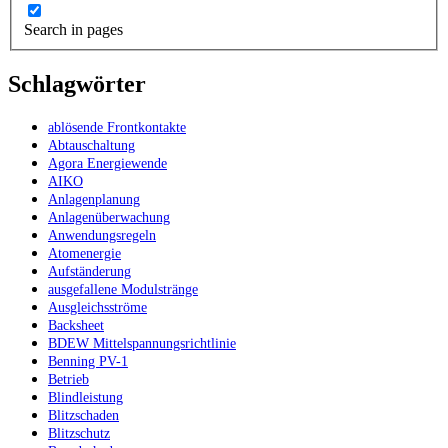
Search in pages
Schlagwörter
ablösende Frontkontakte
Abtauschaltung
Agora Energiewende
AIKO
Anlagenplanung
Anlagenüberwachung
Anwendungsregeln
Atomenergie
Aufständerung
ausgefallene Modulstränge
Ausgleichsströme
Backsheet
BDEW Mittelspannungsrichtlinie
Benning PV-1
Betrieb
Blindleistung
Blitzschaden
Blitzschutz