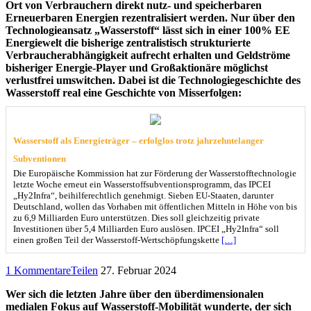
Ort von Verbrauchern direkt nutz- und speicherbaren
Erneuerbaren Energien rezentralisiert werden. Nur über den
Technologieansatz „Wasserstoff“ lässt sich in einer 100% EE
Energiewelt die bisherige zentralistisch strukturierte
Verbraucherabhängigkeit aufrecht erhalten und Geldströme
bisheriger Energie-Player und Großaktionäre möglichst
verlustfrei umswitchen. Dabei ist die Technologiegeschichte des
Wasserstoff real eine Geschichte von Misserfolgen:
Wasserstoff als Energieträger – erfolglos trotz jahrzehntelanger
Subventionen
Die Europäische Kommission hat zur Förderung der Wasserstofftechnologie
letzte Woche erneut ein Wasserstoffsubventionsprogramm, das IPCEI
„Hy2Infra“, beihilferechtlich genehmigt. Sieben EU-Staaten, darunter
Deutschland, wollen das Vorhaben mit öffentlichen Mitteln in Höhe von bis
zu 6,9 Milliarden Euro unterstützen. Dies soll gleichzeitig private
Investitionen über 5,4 Milliarden Euro auslösen. IPCEI „Hy2Infra“ soll
einen großen Teil der Wasserstoff-Wertschöpfungskette
[…]
1 Kommentare
Teilen
27. Februar 2024
Wer sich die letzten Jahre über den überdimensionalen
medialen Fokus auf Wasserstoff-Mobilität wunderte, der sich