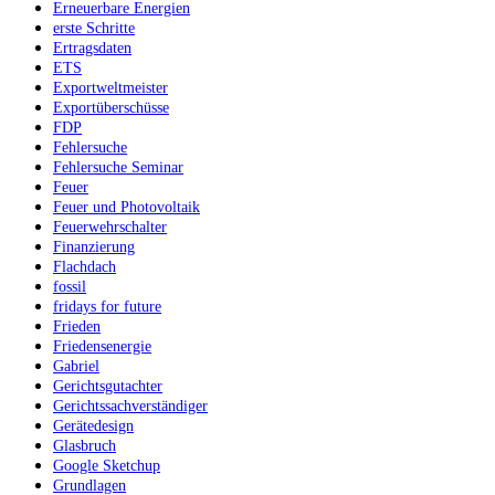
Erneuerbare Energien
erste Schritte
Ertragsdaten
ETS
Exportweltmeister
Exportüberschüsse
FDP
Fehlersuche
Fehlersuche Seminar
Feuer
Feuer und Photovoltaik
Feuerwehrschalter
Finanzierung
Flachdach
fossil
fridays for future
Frieden
Friedensenergie
Gabriel
Gerichtsgutachter
Gerichtssachverständiger
Gerätedesign
Glasbruch
Google Sketchup
Grundlagen