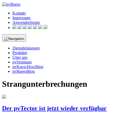
Skip
to
Kontakt
content
Impressum
Anwenderforum
Dienstleistungen
Produkte
Über uns
pvSeminare
pvKnowHowBlog
pvBueroBlog
Strangunterbrechungen
Der pvTector ist jetzt wieder verfügbar