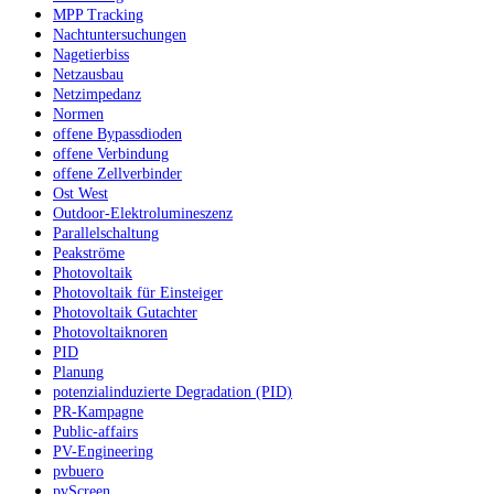
MPP Tracking
Nachtuntersuchungen
Nagetierbiss
Netzausbau
Netzimpedanz
Normen
offene Bypassdioden
offene Verbindung
offene Zellverbinder
Ost West
Outdoor-Elektrolumineszenz
Parallelschaltung
Peakströme
Photovoltaik
Photovoltaik für Einsteiger
Photovoltaik Gutachter
Photovoltaiknoren
PID
Planung
potenzialinduzierte Degradation (PID)
PR-Kampagne
Public-affairs
PV-Engineering
pvbuero
pvScreen