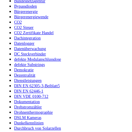
Bundesnetzagentur
Bypassdioden
Bürgerenergie
Bürgerenergiewende
CO2
CO2 Steuer
CO2 Zertifikate Handel
Dachintegration
Datenlogger
Datenüberwachung
DC Steckverbinder
defekte Modulanschlussdose
defekte Substrings
Demokratie
Dezentralität
Dienstleistungen
DIN EN 62305-3-Beiblatt5
DIN EN 62446-1
DIN VDE 0100-712
Dokumentation
Drehstromzähler
Drohnenthermographie
DSLM Kameras
Dunkelkennlinien
Durchbruch von Solarzellen