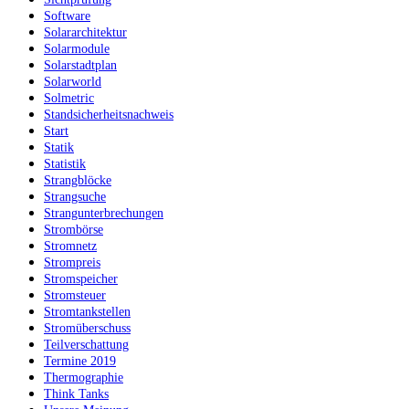
Software
Solararchitektur
Solarmodule
Solarstadtplan
Solarworld
Solmetric
Standsicherheitsnachweis
Start
Statik
Statistik
Strangblöcke
Strangsuche
Strangunterbrechungen
Strombörse
Stromnetz
Strompreis
Stromspeicher
Stromsteuer
Stromtankstellen
Stromüberschuss
Teilverschattung
Termine 2019
Thermographie
Think Tanks