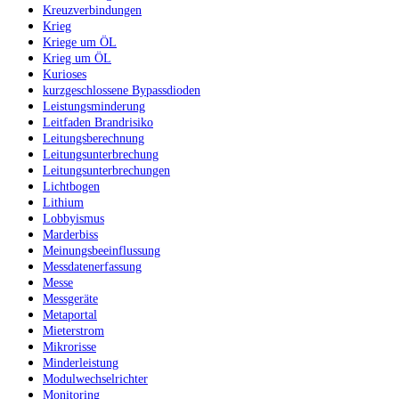
Kreuzverbindungen
Krieg
Kriege um ÖL
Krieg um ÖL
Kurioses
kurzgeschlossene Bypassdioden
Leistungsminderung
Leitfaden Brandrisiko
Leitungsberechnung
Leitungsunterbrechung
Leitungsunterbrechungen
Lichtbogen
Lithium
Lobbyismus
Marderbiss
Meinungsbeeinflussung
Messdatenerfassung
Messe
Messgeräte
Metaportal
Mieterstrom
Mikrorisse
Minderleistung
Modulwechselrichter
Monitoring