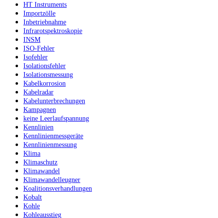
HT Instruments
Importzölle
Inbetriebnahme
Infrarotspektroskopie
INSM
ISO-Fehler
Isofehler
Isolationsfehler
Isolationsmessung
Kabelkorrosion
Kabelradar
Kabelunterbrechungen
Kampagnen
keine Leerlaufspannung
Kennlinien
Kennlinienmessgeräte
Kennlinienmessung
Klima
Klimaschutz
Klimawandel
Klimawandelleugner
Koalitionsverhandlungen
Kobalt
Kohle
Kohleausstieg