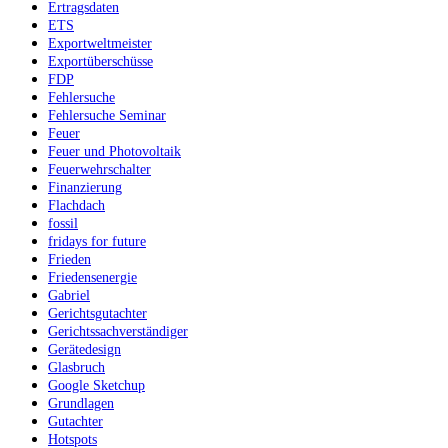
Ertragsdaten
ETS
Exportweltmeister
Exportüberschüsse
FDP
Fehlersuche
Fehlersuche Seminar
Feuer
Feuer und Photovoltaik
Feuerwehrschalter
Finanzierung
Flachdach
fossil
fridays for future
Frieden
Friedensenergie
Gabriel
Gerichtsgutachter
Gerichtssachverständiger
Gerätedesign
Glasbruch
Google Sketchup
Grundlagen
Gutachter
Hotspots