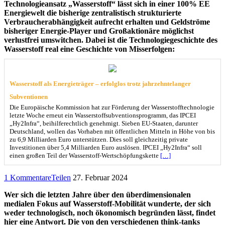
Technologieansatz „Wasserstoff“ lässt sich in einer 100% EE
Energiewelt die bisherige zentralistisch strukturierte
Verbraucherabhängigkeit aufrecht erhalten und Geldströme
bisheriger Energie-Player und Großaktionäre möglichst
verlustfrei umswitchen. Dabei ist die Technologiegeschichte des
Wasserstoff real eine Geschichte von Misserfolgen:
Wasserstoff als Energieträger – erfolglos trotz jahrzehntelanger
Subventionen
Die Europäische Kommission hat zur Förderung der Wasserstofftechnologie
letzte Woche erneut ein Wasserstoffsubventionsprogramm, das IPCEI
„Hy2Infra“, beihilferechtlich genehmigt. Sieben EU-Staaten, darunter
Deutschland, wollen das Vorhaben mit öffentlichen Mitteln in Höhe von bis
zu 6,9 Milliarden Euro unterstützen. Dies soll gleichzeitig private
Investitionen über 5,4 Milliarden Euro auslösen. IPCEI „Hy2Infra“ soll
einen großen Teil der Wasserstoff-Wertschöpfungskette
[…]
1 Kommentare
Teilen
27. Februar 2024
Wer sich die letzten Jahre über den überdimensionalen
medialen Fokus auf Wasserstoff-Mobilität wunderte, der sich
weder technologisch, noch ökonomisch begründen lässt, findet
hier eine Antwort. Die von den verschiedenen think-tanks