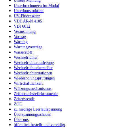
Unsere Meinung
Unterbrechungen im Modul
Unterkonstruktion
UV-Fluoreszenz
VDE AR-N 4105
VDI 6012
Veranstaltung
Vortrag
Wartung
Wartungsverträge
Wasserstoff
Wechselrichter
Wechselrichterauslegung
Wechselrichterhersteller
Wechselrichterstationen
Wiederholungsprüfungen
Wirtschaftlichkeit
Wälzungsmechanismus
Zeitbereichsreflektrometrie
Zeitenwende
ZOE
zu niedrige Leerlaufspannung
Überspannungsschaden
Über uns
öffentlich bestellt und vereidigt