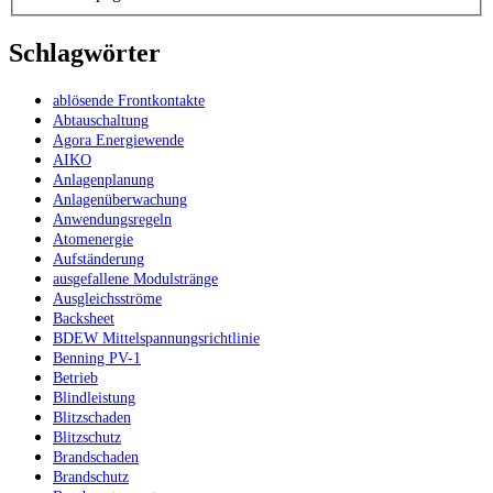
Schlagwörter
ablösende Frontkontakte
Abtauschaltung
Agora Energiewende
AIKO
Anlagenplanung
Anlagenüberwachung
Anwendungsregeln
Atomenergie
Aufständerung
ausgefallene Modulstränge
Ausgleichsströme
Backsheet
BDEW Mittelspannungsrichtlinie
Benning PV-1
Betrieb
Blindleistung
Blitzschaden
Blitzschutz
Brandschaden
Brandschutz