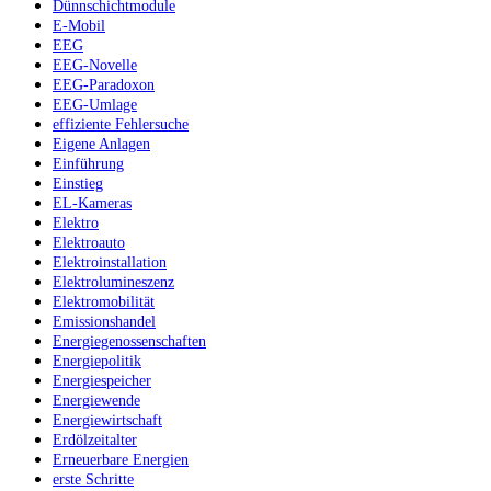
Dünnschichtmodule
E-Mobil
EEG
EEG-Novelle
EEG-Paradoxon
EEG-Umlage
effiziente Fehlersuche
Eigene Anlagen
Einführung
Einstieg
EL-Kameras
Elektro
Elektroauto
Elektroinstallation
Elektrolumineszenz
Elektromobilität
Emissionshandel
Energiegenossenschaften
Energiepolitik
Energiespeicher
Energiewende
Energiewirtschaft
Erdölzeitalter
Erneuerbare Energien
erste Schritte