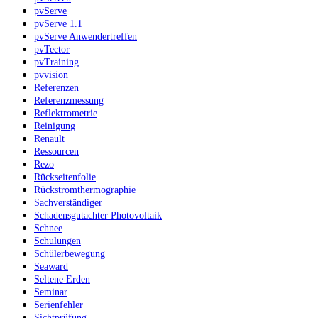
pvServe
pvServe 1.1
pvServe Anwendertreffen
pvTector
pvTraining
pvvision
Referenzen
Referenzmessung
Reflektrometrie
Reinigung
Renault
Ressourcen
Rezo
Rückseitenfolie
Rückstromthermographie
Sachverständiger
Schadensgutachter Photovoltaik
Schnee
Schulungen
Schülerbewegung
Seaward
Seltene Erden
Seminar
Serienfehler
Sichtprüfung