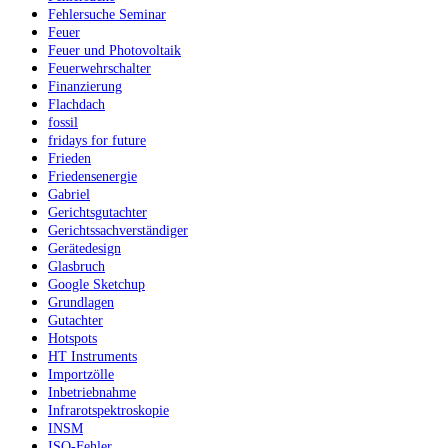
Fehlersuche Seminar
Feuer
Feuer und Photovoltaik
Feuerwehrschalter
Finanzierung
Flachdach
fossil
fridays for future
Frieden
Friedensenergie
Gabriel
Gerichtsgutachter
Gerichtssachverständiger
Gerätedesign
Glasbruch
Google Sketchup
Grundlagen
Gutachter
Hotspots
HT Instruments
Importzölle
Inbetriebnahme
Infrarotspektroskopie
INSM
ISO-Fehler