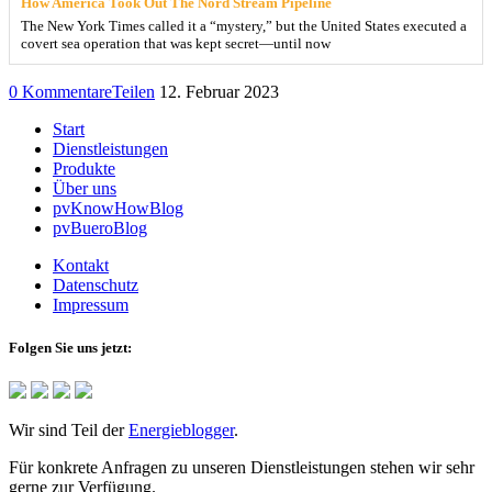
How America Took Out The Nord Stream Pipeline
The New York Times called it a “mystery,” but the United States executed a
covert sea operation that was kept secret—until now
0 Kommentare
Teilen
12. Februar 2023
Start
Dienstleistungen
Produkte
Über uns
pvKnowHowBlog
pvBueroBlog
Kontakt
Datenschutz
Impressum
Folgen Sie uns jetzt:
Wir sind Teil der
Energieblogger
.
Für konkrete Anfragen zu unseren Dienstleistungen stehen wir sehr
gerne zur Verfügung.