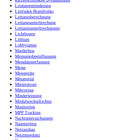
kurzgeschlossene Bypassdioden
Leistungsminderung
Leitfaden Brandrisiko
Leitungsberechnung
Leitungsunterbrechung
Leitungsunterbrechungen
Lichtbogen
Lithium
Lobbyismus
Marderbiss
Meinungsbeeinflussung
Messdatenerfassung
Messe
Messgeräte
Metaportal
Mieterstrom
Mikrorisse
Minderleistung
Modulwechselrichter
Monitoring
MPP Tracking
Nachtuntersuchungen
Nagetierbiss
Netzausbau
Netzimpedanz