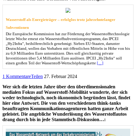
Wasserstoff als Energieträger – erfolglos trotz jahrzehntelanger
Subventionen
Die Europäische Kommission hat zur Förderung der Wasserstofftechnologie
letzte Woche erneut ein Wasserstoffsubventionsprogramm, das IPCEI
„Hy2Infra“, beihilferechtlich genehmigt. Sieben EU-Staaten, darunter
Deutschland, wollen das Vorhaben mit öffentlichen Mitteln in Höhe von bis
zu 6,9 Milliarden Euro unterstützen. Dies soll gleichzeitig private
Investitionen über 5,4 Milliarden Euro auslösen. IPCEI „Hy2Infra“ soll
einen großen Teil der Wasserstoff-Wertschöpfungskette
[…]
1 Kommentare
Teilen
27. Februar 2024
Wer sich die letzten Jahre über den überdimensionalen
medialen Fokus auf Wasserstoff-Mobilität wunderte, der sich
weder technologisch, noch ökonomisch begründen lässt, findet
hier eine Antwort. Die von den verschiedenen think-tanks
beauftragten Kommunikationsagenturen hatten ganze Arbeit
geleistet. Die angebliche Wunderlösung des Wasserstoffautos
drang durch bis in jede Stammtisch-Diskussion…: