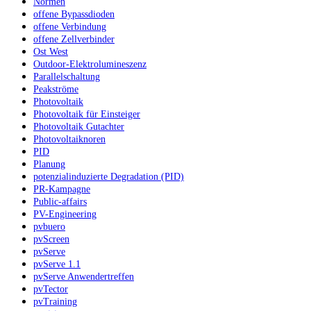
Normen
offene Bypassdioden
offene Verbindung
offene Zellverbinder
Ost West
Outdoor-Elektrolumineszenz
Parallelschaltung
Peakströme
Photovoltaik
Photovoltaik für Einsteiger
Photovoltaik Gutachter
Photovoltaiknoren
PID
Planung
potenzialinduzierte Degradation (PID)
PR-Kampagne
Public-affairs
PV-Engineering
pvbuero
pvScreen
pvServe
pvServe 1.1
pvServe Anwendertreffen
pvTector
pvTraining