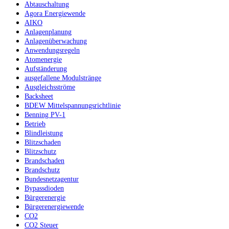
Abtauschaltung
Agora Energiewende
AIKO
Anlagenplanung
Anlagenüberwachung
Anwendungsregeln
Atomenergie
Aufständerung
ausgefallene Modulstränge
Ausgleichsströme
Backsheet
BDEW Mittelspannungsrichtlinie
Benning PV-1
Betrieb
Blindleistung
Blitzschaden
Blitzschutz
Brandschaden
Brandschutz
Bundesnetzagentur
Bypassdioden
Bürgerenergie
Bürgerenergiewende
CO2
CO2 Steuer