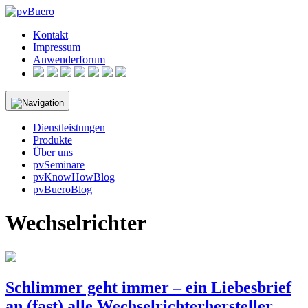
Skip
to
Kontakt
content
Impressum
Anwenderforum
Dienstleistungen
Produkte
Über uns
pvSeminare
pvKnowHowBlog
pvBueroBlog
Wechselrichter
Schlimmer geht immer – ein Liebesbrief
an (fast) alle Wechselrichterhersteller