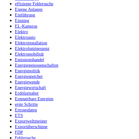
effiziente Fehlersuche
Eigene Anlagen
Einführung
Einstieg
EL-Kameras
Elektro
Elektroauto
Elektroinstallation
Elektrolumineszenz
Elektromobilität
Emissionshandel
Energiegenossenschaften
Energiepolitik
Energiespeicher
Energiewende
Energiewirtschaft
Erdölzeitalter
Erneuerbare Energien
erste Schritte
Ertragsdaten
ETS
Exportweltmeister
Exportüberschüsse
FDP
Fehlersuche