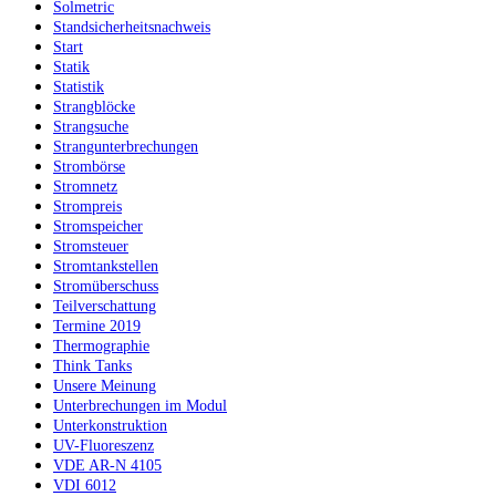
Solmetric
Standsicherheitsnachweis
Start
Statik
Statistik
Strangblöcke
Strangsuche
Strangunterbrechungen
Strombörse
Stromnetz
Strompreis
Stromspeicher
Stromsteuer
Stromtankstellen
Stromüberschuss
Teilverschattung
Termine 2019
Thermographie
Think Tanks
Unsere Meinung
Unterbrechungen im Modul
Unterkonstruktion
UV-Fluoreszenz
VDE AR-N 4105
VDI 6012