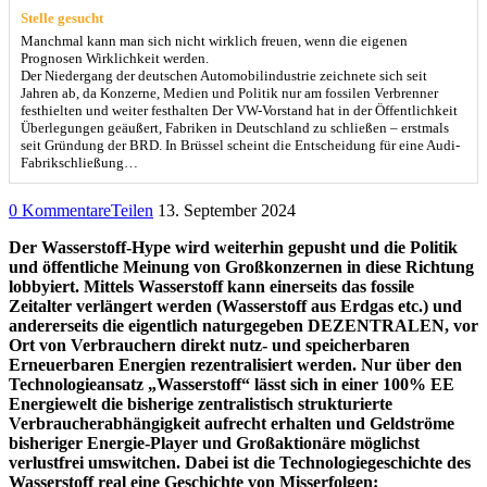
Stelle gesucht
Manchmal kann man sich nicht wirklich freuen, wenn die eigenen
Prognosen Wirklichkeit werden.
Der Niedergang der deutschen Automobilindustrie zeichnete sich seit
Jahren ab, da Konzerne, Medien und Politik nur am fossilen Verbrenner
festhielten und weiter festhalten Der VW-Vorstand hat in der Öffentlichkeit
Überlegungen geäußert, Fabriken in Deutschland zu schließen – erstmals
seit Gründung der BRD. In Brüssel scheint die Entscheidung für eine Audi-
Fabrikschließung…
0 Kommentare
Teilen
13. September 2024
Der Wasserstoff-Hype wird weiterhin gepusht und die Politik
und öffentliche Meinung von Großkonzernen in diese Richtung
lobbyiert. Mittels Wasserstoff kann einerseits das fossile
Zeitalter verlängert werden (Wasserstoff aus Erdgas etc.) und
andererseits die eigentlich naturgegeben DEZENTRALEN, vor
Ort von Verbrauchern direkt nutz- und speicherbaren
Erneuerbaren Energien rezentralisiert werden. Nur über den
Technologieansatz „Wasserstoff“ lässt sich in einer 100% EE
Energiewelt die bisherige zentralistisch strukturierte
Verbraucherabhängigkeit aufrecht erhalten und Geldströme
bisheriger Energie-Player und Großaktionäre möglichst
verlustfrei umswitchen. Dabei ist die Technologiegeschichte des
Wasserstoff real eine Geschichte von Misserfolgen: