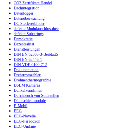
CO2 Zertifikate Handel
Dachintegration
Datenlogger
Datenüberwachung
DC Steckverbinder
defekte Modulanschlussdose
defekte Substrings
Demokratie
Dezentralität
Dienstleistungen
DIN EN 62305-3-Beiblatt5
DIN EN 62446-1
DIN VDE 0100-712
Dokumentation
Drehstromzähler
Drohnenthermographie
DSLM Kameras
Dunkelkennlinien
Durchbruch von Solarzellen
Dünnschichtmodule
E-Mobil
EEG
EEG-Novelle
EEG-Paradoxon
EEG-Umlage