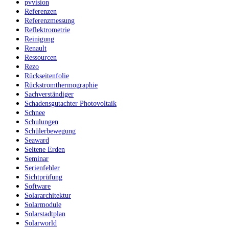
pvvision
Referenzen
Referenzmessung
Reflektrometrie
Reinigung
Renault
Ressourcen
Rezo
Rückseitenfolie
Rückstromthermographie
Sachverständiger
Schadensgutachter Photovoltaik
Schnee
Schulungen
Schülerbewegung
Seaward
Seltene Erden
Seminar
Serienfehler
Sichtprüfung
Software
Solararchitektur
Solarmodule
Solarstadtplan
Solarworld