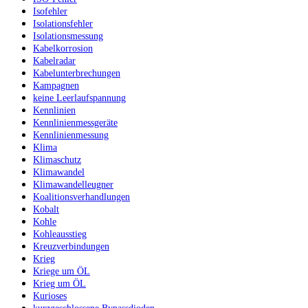
Isofehler
Isolationsfehler
Isolationsmessung
Kabelkorrosion
Kabelradar
Kabelunterbrechungen
Kampagnen
keine Leerlaufspannung
Kennlinien
Kennlinienmessgeräte
Kennlinienmessung
Klima
Klimaschutz
Klimawandel
Klimawandelleugner
Koalitionsverhandlungen
Kobalt
Kohle
Kohleausstieg
Kreuzverbindungen
Krieg
Kriege um ÖL
Krieg um ÖL
Kurioses