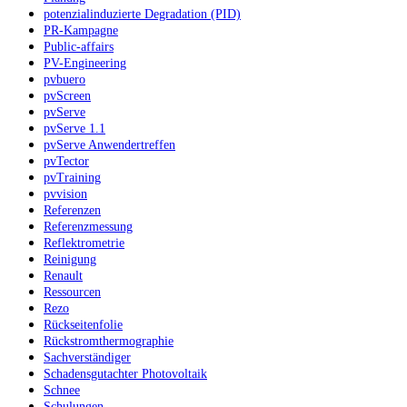
potenzialinduzierte Degradation (PID)
PR-Kampagne
Public-affairs
PV-Engineering
pvbuero
pvScreen
pvServe
pvServe 1.1
pvServe Anwendertreffen
pvTector
pvTraining
pvvision
Referenzen
Referenzmessung
Reflektrometrie
Reinigung
Renault
Ressourcen
Rezo
Rückseitenfolie
Rückstromthermographie
Sachverständiger
Schadensgutachter Photovoltaik
Schnee
Schulungen