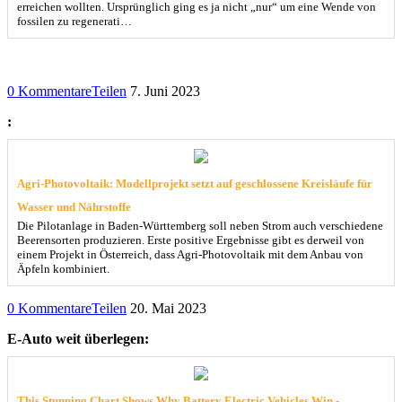
erreichen wollten. Ursprünglich ging es ja nicht „nur“ um eine Wende von
fossilen zu regenerati…
0 Kommentare
Teilen
7. Juni 2023
:
Agri-Photovoltaik: Modellprojekt setzt auf geschlossene Kreisläufe für
Wasser und Nährstoffe
Die Pilotanlage in Baden-Württemberg soll neben Strom auch verschiedene
Beerensorten produzieren. Erste positive Ergebnisse gibt es derweil von
einem Projekt in Österreich, dass Agri-Photovoltaik mit dem Anbau von
Äpfeln kombiniert.
0 Kommentare
Teilen
20. Mai 2023
E-Auto weit überlegen:
This Stunning Chart Shows Why Battery Electric Vehicles Win -