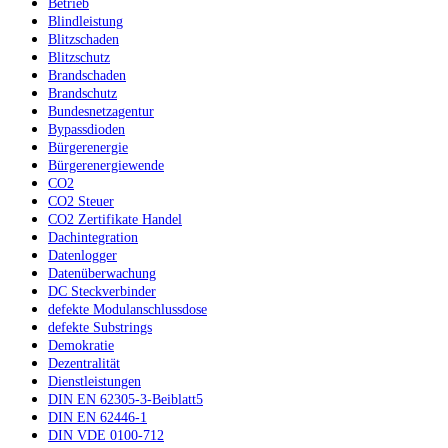
Betrieb
Blindleistung
Blitzschaden
Blitzschutz
Brandschaden
Brandschutz
Bundesnetzagentur
Bypassdioden
Bürgerenergie
Bürgerenergiewende
CO2
CO2 Steuer
CO2 Zertifikate Handel
Dachintegration
Datenlogger
Datenüberwachung
DC Steckverbinder
defekte Modulanschlussdose
defekte Substrings
Demokratie
Dezentralität
Dienstleistungen
DIN EN 62305-3-Beiblatt5
DIN EN 62446-1
DIN VDE 0100-712