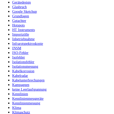
Gerätedesign
Glasbruch
Google Sketchup
Grundlagen
Gutachter
Hotspots
HT Instruments
Importzölle
Inbetriebnahme
Infrarotspektroskopie
INSM
ISO-Fehler
Isofehler
Isolationsfehler
Isolationsmessung
Kabelkorrosion
Kabelradar
Kabelunterbrechungen
Kampagnen
keine Leerlaufspannung
Kennlinien
Kennlinienmessgeräte
Kennlinienmessung
Klima
Klimaschutz