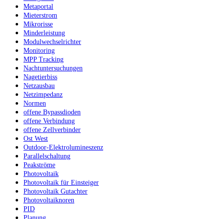
Metaportal
Mieterstrom
Mikrorisse
Minderleistung
Modulwechselrichter
Monitoring
MPP Tracking
Nachtuntersuchungen
Nagetierbiss
Netzausbau
Netzimpedanz
Normen
offene Bypassdioden
offene Verbindung
offene Zellverbinder
Ost West
Outdoor-Elektrolumineszenz
Parallelschaltung
Peakströme
Photovoltaik
Photovoltaik für Einsteiger
Photovoltaik Gutachter
Photovoltaiknoren
PID
Planung