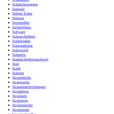
Schülerbewegung
Seaward
Seltene Erden
Seminar
Serienfehler
Sichtprüfung
Software
Solararchitektur
Solarmodule
Solarstadtplan
Solarworld
Solmetric
Standsicherheitsnachweis
Start
Statik
Statistik
Strangblöcke
Strangsuche
Strangunterbrechungen
Strombörse
Stromnetz
Strompreis
Stromspeicher
Stromsteuer