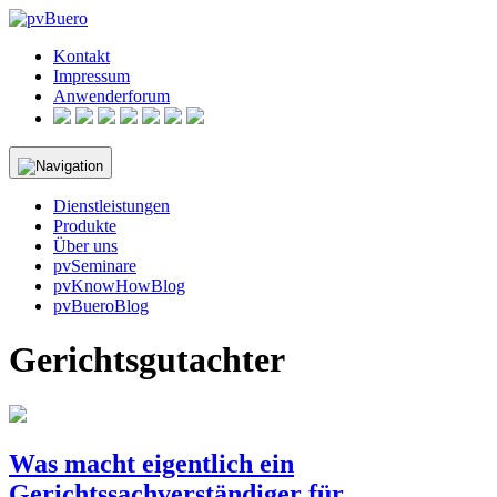
Skip
to
Kontakt
content
Impressum
Anwenderforum
Dienstleistungen
Produkte
Über uns
pvSeminare
pvKnowHowBlog
pvBueroBlog
Gerichtsgutachter
Was macht eigentlich ein
Gerichtssachverständiger für