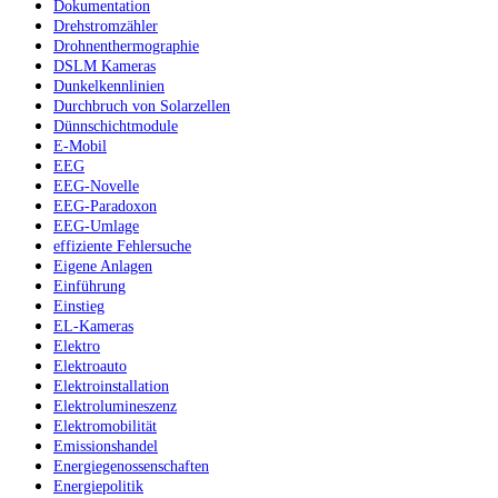
Dokumentation
Drehstromzähler
Drohnenthermographie
DSLM Kameras
Dunkelkennlinien
Durchbruch von Solarzellen
Dünnschichtmodule
E-Mobil
EEG
EEG-Novelle
EEG-Paradoxon
EEG-Umlage
effiziente Fehlersuche
Eigene Anlagen
Einführung
Einstieg
EL-Kameras
Elektro
Elektroauto
Elektroinstallation
Elektrolumineszenz
Elektromobilität
Emissionshandel
Energiegenossenschaften
Energiepolitik