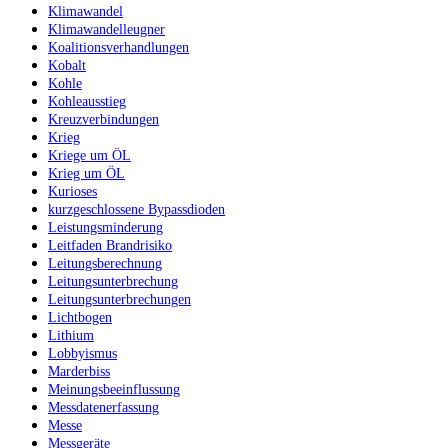
Klimawandel
Klimawandelleugner
Koalitionsverhandlungen
Kobalt
Kohle
Kohleausstieg
Kreuzverbindungen
Krieg
Kriege um ÖL
Krieg um ÖL
Kurioses
kurzgeschlossene Bypassdioden
Leistungsminderung
Leitfaden Brandrisiko
Leitungsberechnung
Leitungsunterbrechung
Leitungsunterbrechungen
Lichtbogen
Lithium
Lobbyismus
Marderbiss
Meinungsbeeinflussung
Messdatenerfassung
Messe
Messgeräte