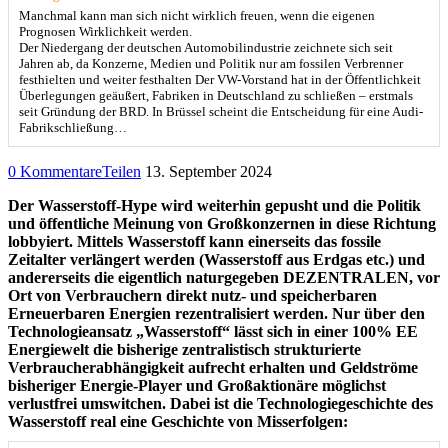
Manchmal kann man sich nicht wirklich freuen, wenn die eigenen
Prognosen Wirklichkeit werden.
Der Niedergang der deutschen Automobilindustrie zeichnete sich seit
Jahren ab, da Konzerne, Medien und Politik nur am fossilen Verbrenner
festhielten und weiter festhalten Der VW-Vorstand hat in der Öffentlichkeit
Überlegungen geäußert, Fabriken in Deutschland zu schließen – erstmals
seit Gründung der BRD. In Brüssel scheint die Entscheidung für eine Audi-
Fabrikschließung…
0 Kommentare
Teilen
13. September 2024
Der Wasserstoff-Hype wird weiterhin gepusht und die Politik
und öffentliche Meinung von Großkonzernen in diese Richtung
lobbyiert. Mittels Wasserstoff kann einerseits das fossile
Zeitalter verlängert werden (Wasserstoff aus Erdgas etc.) und
andererseits die eigentlich naturgegeben DEZENTRALEN, vor
Ort von Verbrauchern direkt nutz- und speicherbaren
Erneuerbaren Energien rezentralisiert werden. Nur über den
Technologieansatz „Wasserstoff“ lässt sich in einer 100% EE
Energiewelt die bisherige zentralistisch strukturierte
Verbraucherabhängigkeit aufrecht erhalten und Geldströme
bisheriger Energie-Player und Großaktionäre möglichst
verlustfrei umswitchen. Dabei ist die Technologiegeschichte des
Wasserstoff real eine Geschichte von Misserfolgen: