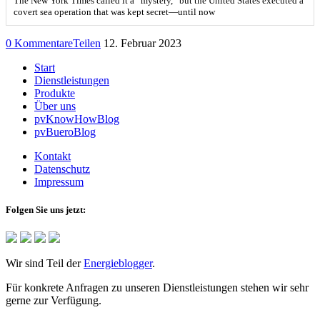
The New York Times called it a “mystery,” but the United States executed a
covert sea operation that was kept secret—until now
0 Kommentare
Teilen
12. Februar 2023
Start
Dienstleistungen
Produkte
Über uns
pvKnowHowBlog
pvBueroBlog
Kontakt
Datenschutz
Impressum
Folgen Sie uns jetzt:
Wir sind Teil der
Energieblogger
.
Für konkrete Anfragen zu unseren Dienstleistungen stehen wir sehr
gerne zur Verfügung.