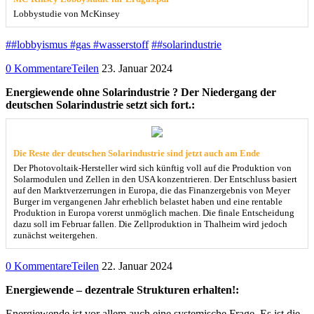
Lobbystudie von McKinsey
##lobbyismus #gas #wasserstoff
##solarindustrie
0 Kommentare
Teilen
23. Januar 2024
Energiewende ohne Solarindustrie ? Der Niedergang der
deutschen Solarindustrie setzt sich fort.:
Die Reste der deutschen Solarindustrie sind jetzt auch am Ende
Der Photovoltaik-Hersteller wird sich künftig voll auf die Produktion von
Solarmodulen und Zellen in den USA konzentrieren. Der Entschluss basiert
auf den Marktverzerrungen in Europa, die das Finanzergebnis von Meyer
Burger im vergangenen Jahr erheblich belastet haben und eine rentable
Produktion in Europa vorerst unmöglich machen. Die finale Entscheidung
dazu soll im Februar fallen. Die Zellproduktion in Thalheim wird jedoch
zunächst weitergehen.
0 Kommentare
Teilen
22. Januar 2024
Energiewende – dezentrale Strukturen erhalten!:
Energiewende ist vor allem auch eine systemische Frage. Es ist die