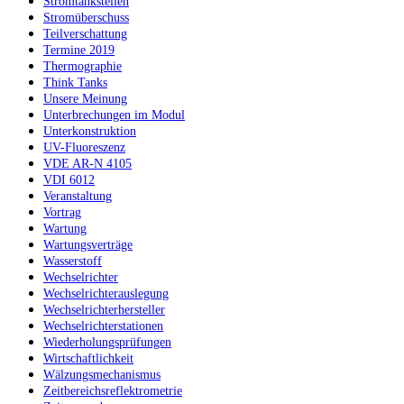
Stromtankstellen
Stromüberschuss
Teilverschattung
Termine 2019
Thermographie
Think Tanks
Unsere Meinung
Unterbrechungen im Modul
Unterkonstruktion
UV-Fluoreszenz
VDE AR-N 4105
VDI 6012
Veranstaltung
Vortrag
Wartung
Wartungsverträge
Wasserstoff
Wechselrichter
Wechselrichterauslegung
Wechselrichterhersteller
Wechselrichterstationen
Wiederholungsprüfungen
Wirtschaftlichkeit
Wälzungsmechanismus
Zeitbereichsreflektrometrie