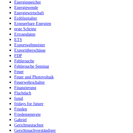
Energiespeicher
Energiewende
Energiewirtschaft
Erdölzeitalter
Erneuerbare Energien
erste Schritte
Ertragsdaten
ETS
Exportweltmeister
Exportüberschüsse
FDP
Fehlersuche
Fehlersuche Seminar
Feuer
Feuer und Photovoltaik
Feuerwehrschalter
Finanzierung
Flachdach
fossil
fridays for future
Frieden
Friedensenergie
Gabriel
Gerichtsgutachter
Gerichtssachverständiger