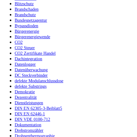
Blitzschutz
Brandschaden
Brandschutz
Bundesnetzagentur
Bypassdioden
Bürgerenergie
Bürgerenergiewende
CO2
CO2 Steuer
CO2 Zertifikate Handel
Dachintegration
Datenlogger
Datenüberwachung
DC Steckverbinder
defekte Modulanschlussdose
defekte Substrings
Demokratie
Dezentralität
Dienstleistungen
DIN EN 62305-3-Beiblatt5
DIN EN 62446-1
DIN VDE 0100-712
Dokumentation
Drehstromzähler
Drohnenthermographie