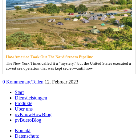
How America Took Out The Nord Stream Pipeline
The New York Times called it a “mystery,” but the United States executed a
covert sea operation that was kept secret—until now
0 Kommentare
Teilen
12. Februar 2023
Start
Dienstleistungen
Produkte
Über uns
pvKnowHowBlog
pvBueroBlog
Kontakt
Datenschutz