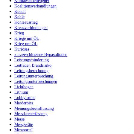
Klimawandelleugner
Koalitionsverhandlungen
Kobalt
Kohle
Kohleausstieg
Kreuzverbindungen
Krieg
Kriege um ÖL
Krieg um ÖL
Kurioses
kurzgeschlossene Bypassdioden
Leistungsminderung
Leitfaden Brandrisiko
Leitungsberechnung
Leitungsunterbrechung
Leitungsunterbrechungen
Lichtbogen
Lithium
Lobbyismus
Marderbiss
Meinungsbeeinflussung
Messdatenerfassung
Messe
Messgeräte
Metaportal