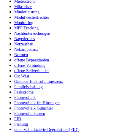
Mieterstrom
Mikrorisse
Minderleistung
Modulwechselrichter
Monitoring
MPP Tracking
Nachtuntersuchungen
Nagetierbiss
Netzausbau
Netzimpedanz
Normen
offene Bypassdioden
offene Verbindung
offene Zellverbinder
Ost West
Outdoor-Elektrolumineszenz
Parallelschaltung
Peakströme
Photovoltaik
Photovoltaik für Einsteiger
Photovoltaik Gutachter
Photovoltaiknoren
PID
Planung
potenzialinduzierte Degradation (PID)