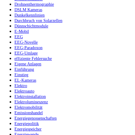
Drohnenthermographie
DSLM Kameras
Dunkelkennlinien
Durchbruch von Solarzellen
Dünnschichtmodule
E-Mobil
EEG
EEG-Novelle
EEG-Paradoxon
EEG-Umlage
effiziente Fehlersuche
Eigene Anlagen
Einführung
Einstieg
EL-Kameras
Elektro
Elektroauto
Elektroinstallation
Elektrolumineszenz
Elektromobilität
Emissionshandel
Energiegenossenschaften
Energiepolitik
Energiespeicher
Energiewende