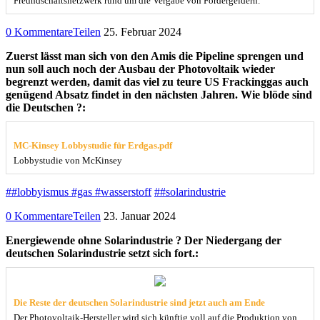
Freundschaftsnetzwerk rund um die Vergabe von Fördergeldern.
0 Kommentare
Teilen
25. Februar 2024
Zuerst lässt man sich von den Amis die Pipeline sprengen und
nun soll auch noch der Ausbau der Photovoltaik wieder
begrenzt werden, damit das viel zu teure US Frackinggas auch
genügend Absatz findet in den nächsten Jahren. Wie blöde sind
die Deutschen ?:
MC-Kinsey Lobbystudie für Erdgas.pdf
Lobbystudie von McKinsey
##lobbyismus #gas #wasserstoff
##solarindustrie
0 Kommentare
Teilen
23. Januar 2024
Energiewende ohne Solarindustrie ? Der Niedergang der
deutschen Solarindustrie setzt sich fort.:
Die Reste der deutschen Solarindustrie sind jetzt auch am Ende
Der Photovoltaik-Hersteller wird sich künftig voll auf die Produktion von