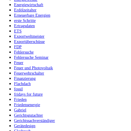
Energiewirtschaft
Erdölzeitalter
Erneuerbare Energien
erste Schritte
Ertragsdaten
ETS
Exportweltmeister
Exportüberschüsse
FDP
Fehlersuche
Fehlersuche Seminar
Feuer
Feuer und Photovoltaik
Feuerwehrschalter
Finanzierung
Flachdach
fossil
fridays for future
Frieden
Friedensenergie
Gabriel
Gerichtsgutachter
Gerichtssachverständiger
Gerätedesign