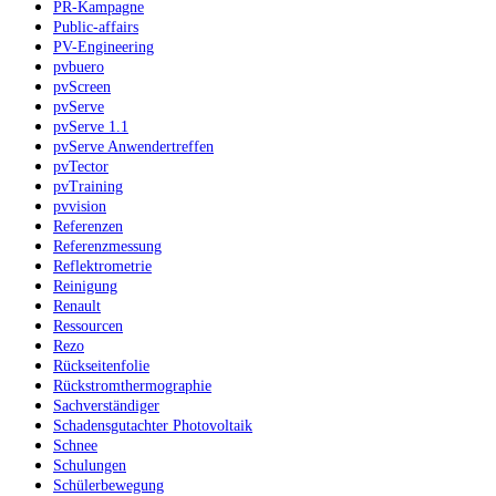
PR-Kampagne
Public-affairs
PV-Engineering
pvbuero
pvScreen
pvServe
pvServe 1.1
pvServe Anwendertreffen
pvTector
pvTraining
pvvision
Referenzen
Referenzmessung
Reflektrometrie
Reinigung
Renault
Ressourcen
Rezo
Rückseitenfolie
Rückstromthermographie
Sachverständiger
Schadensgutachter Photovoltaik
Schnee
Schulungen
Schülerbewegung