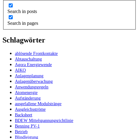
Search in posts
Search in pages
Schlagwörter
ablösende Frontkontakte
Abtauschaltung
Agora Energiewende
AIKO
Anlagenplanung
Anlagenüberwachung
Anwendungsregeln
Atomenergie
Aufständerung
ausgefallene Modulstränge
Ausgleichsströme
Backsheet
BDEW Mittelspannungsrichtlinie
Benning PV-1
Betrieb
Blindleistung