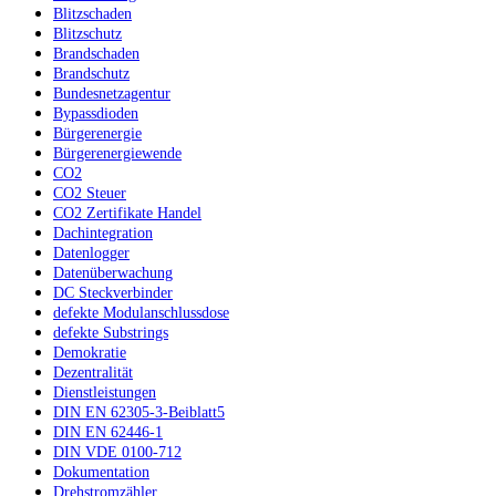
Blitzschaden
Blitzschutz
Brandschaden
Brandschutz
Bundesnetzagentur
Bypassdioden
Bürgerenergie
Bürgerenergiewende
CO2
CO2 Steuer
CO2 Zertifikate Handel
Dachintegration
Datenlogger
Datenüberwachung
DC Steckverbinder
defekte Modulanschlussdose
defekte Substrings
Demokratie
Dezentralität
Dienstleistungen
DIN EN 62305-3-Beiblatt5
DIN EN 62446-1
DIN VDE 0100-712
Dokumentation
Drehstromzähler