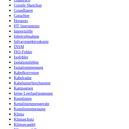
Glasbruch
Google Sketchup
Grundlagen
Gutachter
Hotspots
HT Instruments
Importzölle
Inbetriebnahme
Infrarotspektroskopie
INSM
ISO-Fehler
Isofehler
Isolationsfehler
Isolationsmessung
Kabelkorrosion
Kabelradar
Kabelunterbrechungen
Kampagnen
keine Leerlaufspannung
Kennlinien
Kennlinienmessgeräte
Kennlinienmessung
Klima
Klimaschutz
Klimawandel