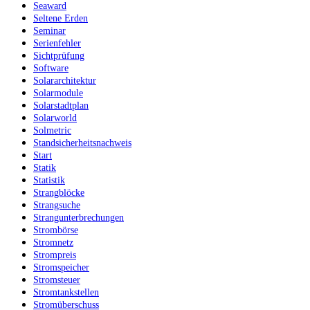
Seaward
Seltene Erden
Seminar
Serienfehler
Sichtprüfung
Software
Solararchitektur
Solarmodule
Solarstadtplan
Solarworld
Solmetric
Standsicherheitsnachweis
Start
Statik
Statistik
Strangblöcke
Strangsuche
Strangunterbrechungen
Strombörse
Stromnetz
Strompreis
Stromspeicher
Stromsteuer
Stromtankstellen
Stromüberschuss