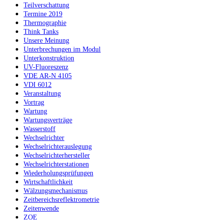
Teilverschattung
Termine 2019
Thermographie
Think Tanks
Unsere Meinung
Unterbrechungen im Modul
Unterkonstruktion
UV-Fluoreszenz
VDE AR-N 4105
VDI 6012
Veranstaltung
Vortrag
Wartung
Wartungsverträge
Wasserstoff
Wechselrichter
Wechselrichterauslegung
Wechselrichterhersteller
Wechselrichterstationen
Wiederholungsprüfungen
Wirtschaftlichkeit
Wälzungsmechanismus
Zeitbereichsreflektrometrie
Zeitenwende
ZOE