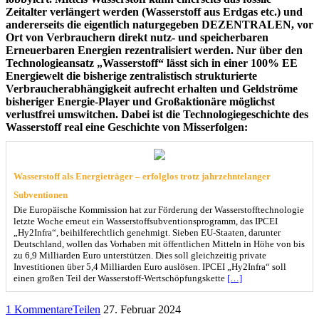
Zeitalter verlängert werden (Wasserstoff aus Erdgas etc.) und
andererseits die eigentlich naturgegeben DEZENTRALEN, vor
Ort von Verbrauchern direkt nutz- und speicherbaren
Erneuerbaren Energien rezentralisiert werden. Nur über den
Technologieansatz „Wasserstoff“ lässt sich in einer 100% EE
Energiewelt die bisherige zentralistisch strukturierte
Verbraucherabhängigkeit aufrecht erhalten und Geldströme
bisheriger Energie-Player und Großaktionäre möglichst
verlustfrei umswitchen. Dabei ist die Technologiegeschichte des
Wasserstoff real eine Geschichte von Misserfolgen:
Wasserstoff als Energieträger – erfolglos trotz jahrzehntelanger
Subventionen
Die Europäische Kommission hat zur Förderung der Wasserstofftechnologie
letzte Woche erneut ein Wasserstoffsubventionsprogramm, das IPCEI
„Hy2Infra“, beihilferechtlich genehmigt. Sieben EU-Staaten, darunter
Deutschland, wollen das Vorhaben mit öffentlichen Mitteln in Höhe von bis
zu 6,9 Milliarden Euro unterstützen. Dies soll gleichzeitig private
Investitionen über 5,4 Milliarden Euro auslösen. IPCEI „Hy2Infra“ soll
einen großen Teil der Wasserstoff-Wertschöpfungskette
[…]
1 Kommentare
Teilen
27. Februar 2024