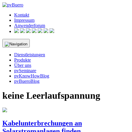
Skip
to
Kontakt
content
Impressum
Anwenderforum
Dienstleistungen
Produkte
Über uns
pvSeminare
pvKnowHowBlog
pvBueroBlog
keine Leerlaufspannung
Kabelunterbrechungen an
Solarstromanlagen finden