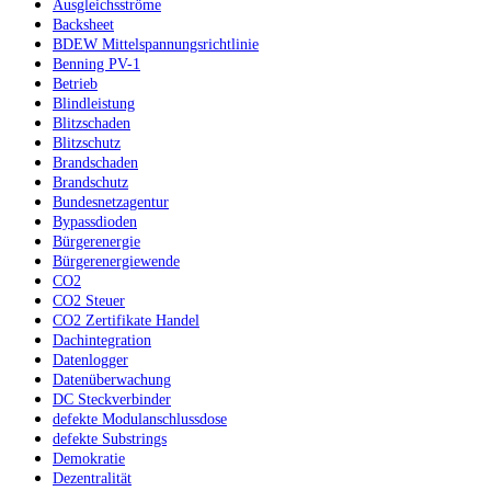
Ausgleichsströme
Backsheet
BDEW Mittelspannungsrichtlinie
Benning PV-1
Betrieb
Blindleistung
Blitzschaden
Blitzschutz
Brandschaden
Brandschutz
Bundesnetzagentur
Bypassdioden
Bürgerenergie
Bürgerenergiewende
CO2
CO2 Steuer
CO2 Zertifikate Handel
Dachintegration
Datenlogger
Datenüberwachung
DC Steckverbinder
defekte Modulanschlussdose
defekte Substrings
Demokratie
Dezentralität