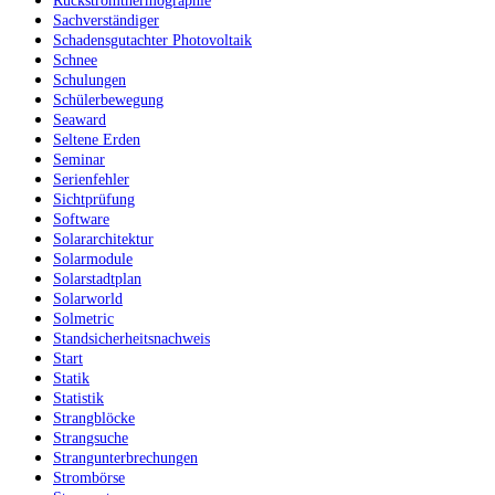
Rückstromthermographie
Sachverständiger
Schadensgutachter Photovoltaik
Schnee
Schulungen
Schülerbewegung
Seaward
Seltene Erden
Seminar
Serienfehler
Sichtprüfung
Software
Solararchitektur
Solarmodule
Solarstadtplan
Solarworld
Solmetric
Standsicherheitsnachweis
Start
Statik
Statistik
Strangblöcke
Strangsuche
Strangunterbrechungen
Strombörse