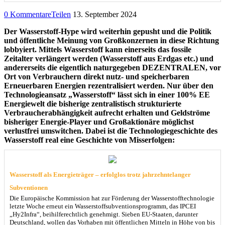
0 Kommentare
Teilen
13. September 2024
Der Wasserstoff-Hype wird weiterhin gepusht und die Politik
und öffentliche Meinung von Großkonzernen in diese Richtung
lobbyiert. Mittels Wasserstoff kann einerseits das fossile
Zeitalter verlängert werden (Wasserstoff aus Erdgas etc.) und
andererseits die eigentlich naturgegeben DEZENTRALEN, vor
Ort von Verbrauchern direkt nutz- und speicherbaren
Erneuerbaren Energien rezentralisiert werden. Nur über den
Technologieansatz „Wasserstoff“ lässt sich in einer 100% EE
Energiewelt die bisherige zentralistisch strukturierte
Verbraucherabhängigkeit aufrecht erhalten und Geldströme
bisheriger Energie-Player und Großaktionäre möglichst
verlustfrei umswitchen. Dabei ist die Technologiegeschichte des
Wasserstoff real eine Geschichte von Misserfolgen:
Wasserstoff als Energieträger – erfolglos trotz jahrzehntelanger
Subventionen
Die Europäische Kommission hat zur Förderung der Wasserstofftechnologie
letzte Woche erneut ein Wasserstoffsubventionsprogramm, das IPCEI
„Hy2Infra“, beihilferechtlich genehmigt. Sieben EU-Staaten, darunter
Deutschland, wollen das Vorhaben mit öffentlichen Mitteln in Höhe von bis