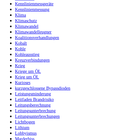
Kennlinienmessgeräte
Kennlinienmessung
Klima
Klimaschutz
Klimawandel
Klimawandelleugner
Koalitionsverhandlungen
Kobalt
Kohle
Kohleausstieg
Kreuzverbindungen
Krieg
Kriege um ÖL
Krieg um ÖL
Kurioses
kurzgeschlossene Bypassdioden
Leistungsminderung
Leitfaden Brandrisiko
Leitungsberechnung
Leitungsunterbrechung
Leitungsunterbrechungen
Lichtbogen
Lithium
Lobbyismus
Marderbiss