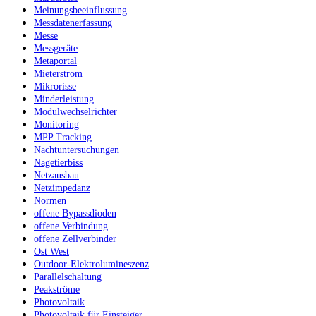
Meinungsbeeinflussung
Messdatenerfassung
Messe
Messgeräte
Metaportal
Mieterstrom
Mikrorisse
Minderleistung
Modulwechselrichter
Monitoring
MPP Tracking
Nachtuntersuchungen
Nagetierbiss
Netzausbau
Netzimpedanz
Normen
offene Bypassdioden
offene Verbindung
offene Zellverbinder
Ost West
Outdoor-Elektrolumineszenz
Parallelschaltung
Peakströme
Photovoltaik
Photovoltaik für Einsteiger