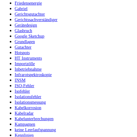
Friedensenergie
Gabriel
Gerichtsgutachter
Gerichtssachverständiger
Gerätedesign
Glasbruch
Google Sketchup
Grundlagen
Gutachter
Hotspots
HT Instruments
Importzölle
Inbetriebnahme
Infrarotspektroskopie
INSM
ISO-Fehler
Isofehler
Isolationsfehler
Isolationsmessung
Kabelkorrosion
Kabelradar
Kabelunterbrechungen
Kampagnen
keine Leerlaufspannung
Kennlinien