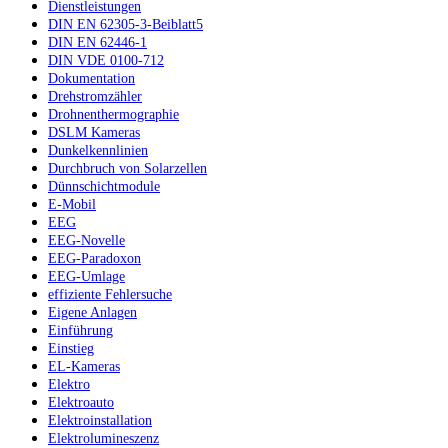
Dienstleistungen
DIN EN 62305-3-Beiblatt5
DIN EN 62446-1
DIN VDE 0100-712
Dokumentation
Drehstromzähler
Drohnenthermographie
DSLM Kameras
Dunkelkennlinien
Durchbruch von Solarzellen
Dünnschichtmodule
E-Mobil
EEG
EEG-Novelle
EEG-Paradoxon
EEG-Umlage
effiziente Fehlersuche
Eigene Anlagen
Einführung
Einstieg
EL-Kameras
Elektro
Elektroauto
Elektroinstallation
Elektrolumineszenz