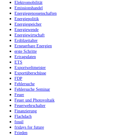
Elektromobilität
Emissionshandel
Energiegenossenschaften
Energiepolitik
Energiespeicher
Energiewende
Energiewirtschaft
Erdölzeitalter
Erneuerbare Energien
erste Schritte
Ertragsdaten
ETS
Exportweltmeister
Exportüberschüsse
FDP
Fehlersuche
Fehlersuche Seminar
Feuer
Feuer und Photovoltaik
Feuerwehrschalter
Finanzierung
Flachdach
fossil
fridays for future
Frieden