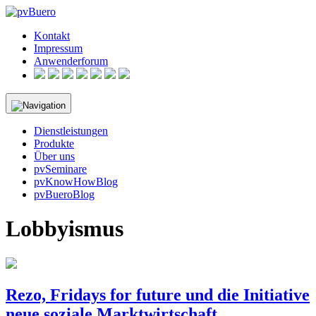
Skip
to
Kontakt
content
Impressum
Anwenderforum
Dienstleistungen
Produkte
Über uns
pvSeminare
pvKnowHowBlog
pvBueroBlog
Lobbyismus
Rezo, Fridays for future und die Initiative
neue soziale Marktwirtschaft