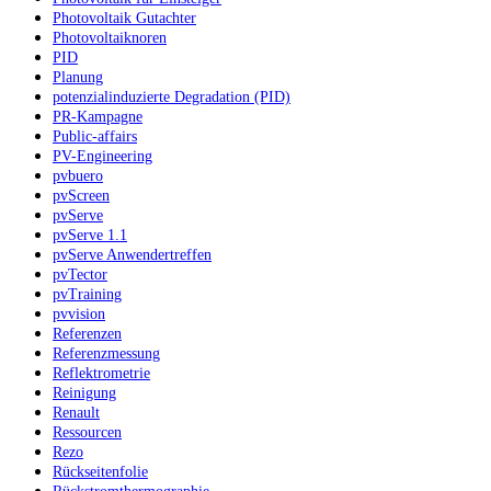
Photovoltaik Gutachter
Photovoltaiknoren
PID
Planung
potenzialinduzierte Degradation (PID)
PR-Kampagne
Public-affairs
PV-Engineering
pvbuero
pvScreen
pvServe
pvServe 1.1
pvServe Anwendertreffen
pvTector
pvTraining
pvvision
Referenzen
Referenzmessung
Reflektrometrie
Reinigung
Renault
Ressourcen
Rezo
Rückseitenfolie