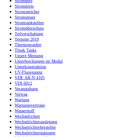
Stromnetz
Strompreis
Stromspeicher
Stromsteuer
Stromtankstellen
Stromüberschuss
Teilverschattung
Termine 2019
Thermographie
Think Tanks
Unsere Meinung
Unterbrechungen im Modul
Unterkonstruktion
UV-Fluoreszenz
VDE AR-N 4105
VDI 6012
Veranstaltung
Vortrag
Wartung
Wartungsverträge
Wasserstoff
Wechselrichter
Wechselrichterauslegung
Wechselrichterhersteller
Wechselrichterstationen