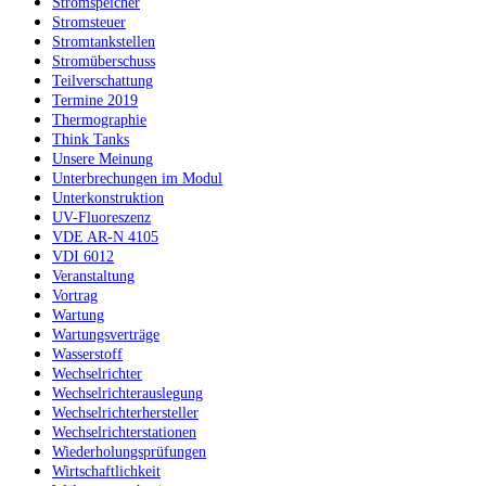
Stromspeicher
Stromsteuer
Stromtankstellen
Stromüberschuss
Teilverschattung
Termine 2019
Thermographie
Think Tanks
Unsere Meinung
Unterbrechungen im Modul
Unterkonstruktion
UV-Fluoreszenz
VDE AR-N 4105
VDI 6012
Veranstaltung
Vortrag
Wartung
Wartungsverträge
Wasserstoff
Wechselrichter
Wechselrichterauslegung
Wechselrichterhersteller
Wechselrichterstationen
Wiederholungsprüfungen
Wirtschaftlichkeit