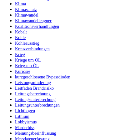
Klima
Klimaschutz
Klimawandel
Klimawandelleugner
Koalitionsverhandlungen
Kobalt
Kohle
Kohleausstieg
Kreuzverbindungen
Krieg
Kriege um ÖL
Krieg um ÖL
Kurioses
kurzgeschlossene Bypassdioden
Leistungsminderung
Leitfaden Brandrisiko
Leitungsberechnung
Leitungsunterbrechung
Leitungsunterbrechungen
Lichtbogen
Lithium
Lobbyismus
Marderbiss
Meinungsbeeinflussung
Messdatenerfassung