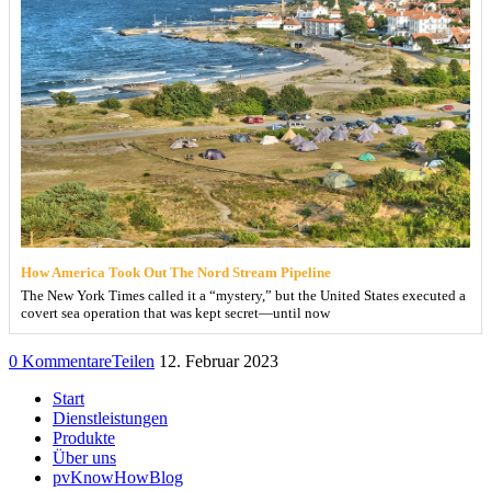
How America Took Out The Nord Stream Pipeline
The New York Times called it a “mystery,” but the United States executed a
covert sea operation that was kept secret—until now
0 Kommentare
Teilen
12. Februar 2023
Start
Dienstleistungen
Produkte
Über uns
pvKnowHowBlog