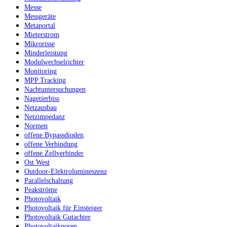
Messe
Messgeräte
Metaportal
Mieterstrom
Mikrorisse
Minderleistung
Modulwechselrichter
Monitoring
MPP Tracking
Nachtuntersuchungen
Nagetierbiss
Netzausbau
Netzimpedanz
Normen
offene Bypassdioden
offene Verbindung
offene Zellverbinder
Ost West
Outdoor-Elektrolumineszenz
Parallelschaltung
Peakströme
Photovoltaik
Photovoltaik für Einsteiger
Photovoltaik Gutachter
Photovoltaiknoren