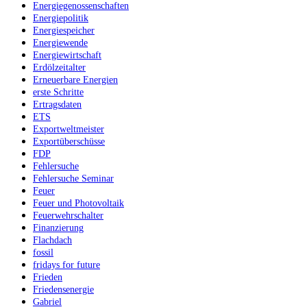
Energiegenossenschaften
Energiepolitik
Energiespeicher
Energiewende
Energiewirtschaft
Erdölzeitalter
Erneuerbare Energien
erste Schritte
Ertragsdaten
ETS
Exportweltmeister
Exportüberschüsse
FDP
Fehlersuche
Fehlersuche Seminar
Feuer
Feuer und Photovoltaik
Feuerwehrschalter
Finanzierung
Flachdach
fossil
fridays for future
Frieden
Friedensenergie
Gabriel