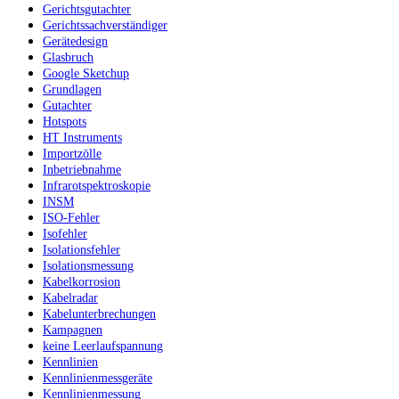
Gerichtsgutachter
Gerichtssachverständiger
Gerätedesign
Glasbruch
Google Sketchup
Grundlagen
Gutachter
Hotspots
HT Instruments
Importzölle
Inbetriebnahme
Infrarotspektroskopie
INSM
ISO-Fehler
Isofehler
Isolationsfehler
Isolationsmessung
Kabelkorrosion
Kabelradar
Kabelunterbrechungen
Kampagnen
keine Leerlaufspannung
Kennlinien
Kennlinienmessgeräte
Kennlinienmessung