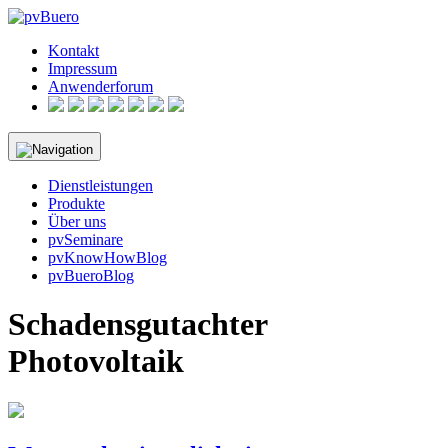
Skip
to
Kontakt
content
Impressum
Anwenderforum
Dienstleistungen
Produkte
Über uns
pvSeminare
pvKnowHowBlog
pvBueroBlog
Schadensgutachter
Photovoltaik