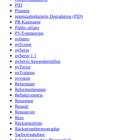
PID
Planung
potenzialinduzierte Degradation (PID)
PR-Kampagne
Public-affairs
PV-Engineering
pvbuero
pvScreen
pvServe
pvServe 1.1
pvServe Anwendertreffen
pvTector
pvTraining
pvvision
Referenzen
Referenzmessung
Reflektrometrie
Reinigung
Renault
Ressourcen
Rezo
Rückseitenfolie
Rückstromthermographie
Sachverständiger