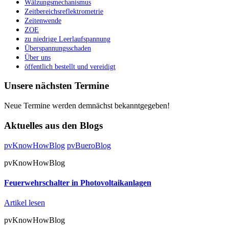
Wälzungsmechanismus
Zeitbereichsreflektrometrie
Zeitenwende
ZOE
zu niedrige Leerlaufspannung
Überspannungsschaden
Über uns
öffentlich bestellt und vereidigt
Unsere nächsten Termine
Neue Termine werden demnächst bekanntgegeben!
Aktuelles aus den Blogs
pvKnowHowBlog
pvBueroBlog
pvKnowHowBlog
Feuerwehrschalter in Photovoltaikanlagen
Artikel lesen
pvKnowHowBlog