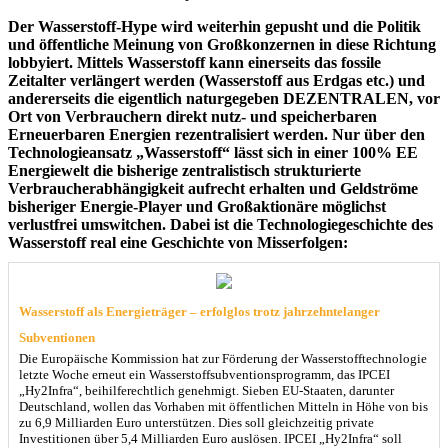
Der Wasserstoff-Hype wird weiterhin gepusht und die Politik
und öffentliche Meinung von Großkonzernen in diese Richtung
lobbyiert. Mittels Wasserstoff kann einerseits das fossile
Zeitalter verlängert werden (Wasserstoff aus Erdgas etc.) und
andererseits die eigentlich naturgegeben DEZENTRALEN, vor
Ort von Verbrauchern direkt nutz- und speicherbaren
Erneuerbaren Energien rezentralisiert werden. Nur über den
Technologieansatz „Wasserstoff“ lässt sich in einer 100% EE
Energiewelt die bisherige zentralistisch strukturierte
Verbraucherabhängigkeit aufrecht erhalten und Geldströme
bisheriger Energie-Player und Großaktionäre möglichst
verlustfrei umswitchen. Dabei ist die Technologiegeschichte des
Wasserstoff real eine Geschichte von Misserfolgen:
Wasserstoff als Energieträger – erfolglos trotz jahrzehntelanger
Subventionen
Die Europäische Kommission hat zur Förderung der Wasserstofftechnologie
letzte Woche erneut ein Wasserstoffsubventionsprogramm, das IPCEI
„Hy2Infra“, beihilferechtlich genehmigt. Sieben EU-Staaten, darunter
Deutschland, wollen das Vorhaben mit öffentlichen Mitteln in Höhe von bis
zu 6,9 Milliarden Euro unterstützen. Dies soll gleichzeitig private
Investitionen über 5,4 Milliarden Euro auslösen. IPCEI „Hy2Infra“ soll