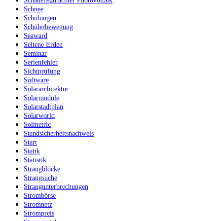
Schadensgutachter Photovoltaik
Schnee
Schulungen
Schülerbewegung
Seaward
Seltene Erden
Seminar
Serienfehler
Sichtprüfung
Software
Solararchitektur
Solarmodule
Solarstadtplan
Solarworld
Solmetric
Standsicherheitsnachweis
Start
Statik
Statistik
Strangblöcke
Strangsuche
Strangunterbrechungen
Strombörse
Stromnetz
Strompreis