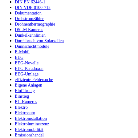
DIN EN 62446-1
DIN VDE 0100-712
Dokumentation
Drehstromzähler
Drohnenthermographie
DSLM Kameras
Dunkelkennlinien
Durchbruch von Solarzellen
Dünnschichtmodule
E-Mobil
EEG
EEG-Novelle
EEG-Paradoxon
EEG-Umlage
effiziente Fehlersuche
Eigene Anlagen
Einführung
Einstieg
EL-Kameras
Elektro
Elektroauto
Elektroinstallation
Elektrolumineszenz
Elektromobilität
Emissionshandel