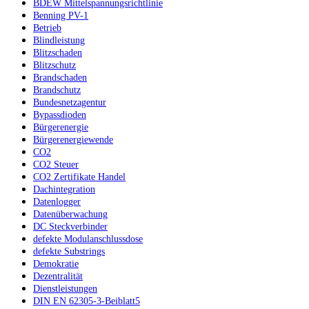
BDEW Mittelspannungsrichtlinie
Benning PV-1
Betrieb
Blindleistung
Blitzschaden
Blitzschutz
Brandschaden
Brandschutz
Bundesnetzagentur
Bypassdioden
Bürgerenergie
Bürgerenergiewende
CO2
CO2 Steuer
CO2 Zertifikate Handel
Dachintegration
Datenlogger
Datenüberwachung
DC Steckverbinder
defekte Modulanschlussdose
defekte Substrings
Demokratie
Dezentralität
Dienstleistungen
DIN EN 62305-3-Beiblatt5