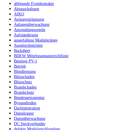
ablösende Frontkontakte
Abtauschaltung
AIKO
Anlagenplanung
Anlagenüberwachung
Anwendungsregeln
Aufständerung
ausgefallene Modulstränge
Ausgleichsströme
Backsheet
BDEW Mittelspannungsrichtlinie
Benning PV-1
Betrieb
Blindleistung
Blitzschaden
Blitzschutz
Brandschaden
Brandschutz
Bundesnetzagentur
Bypassdioden
Dachintegration
Datenlogger
Datenüberwachung
DC Steckverbinder
defekte Modulanschlussdose