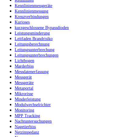
Kennlinienmessgeräte
Kennlinienmessung
Kreuzverbindungen
Kurioses
kurzgeschlossene Bypassdioden
Leistungsminderung
Leitfaden Brandrisiko
Leitungsberechnung
Leitungsunterbrechung
Leitungsunterbrechungen
Lichtbogen
Marderbiss
Messdatenerfassung
Messgerät
Messgeräte
Metaportal
Mikrorisse
Minderleistung
Modulwechselrichter
Monitoring
MPP Tracking
Nachtuntersuchungen
Nagetierbiss
Netzimpedanz