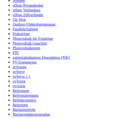
Normen
offene Bypassdioden
offene Verbindung
offene Zellverbinder
Ost West
Outdoor-Elektrolumineszenz
Parallelschaltung
Peakströme
Photovoltaik für Einsteiger
Photovoltaik Gutachter
Photovoltaiknoren
PID
potenzialinduzierte Degradation (PID)
PV-Engineering
pvScreen
pvServe
pvServe 1.1
pvTector
pvvision
Referenzen
Referenzmessung
Reflektrometrie
Reinigung
Rückseitenfolie
Rückstromthermographie