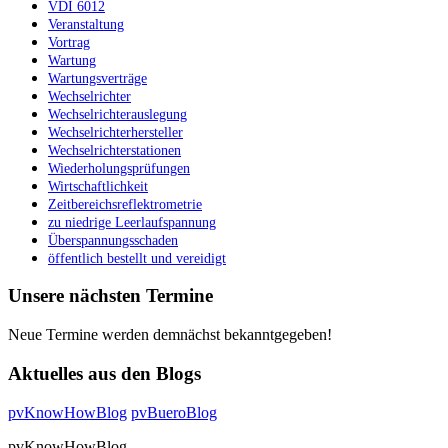
VDI 6012
Veranstaltung
Vortrag
Wartung
Wartungsverträge
Wechselrichter
Wechselrichterauslegung
Wechselrichterhersteller
Wechselrichterstationen
Wiederholungsprüfungen
Wirtschaftlichkeit
Zeitbereichsreflektrometrie
zu niedrige Leerlaufspannung
Überspannungsschaden
öffentlich bestellt und vereidigt
Unsere nächsten Termine
Neue Termine werden demnächst bekanntgegeben!
Aktuelles aus den Blogs
pvKnowHowBlog
pvBueroBlog
pvKnowHowBlog