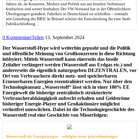
Jahren ab, da Konzerne, Medien und Politik nur am fossilen Verbrenner
festhielten und weiter festhalten Der VW-Vorstand hat in der Öffentlichkeit
Überlegungen geäußert, Fabriken in Deutschland zu schließen – erstmals
seit Gründung der BRD. In Brüssel scheint die Entscheidung für eine Audi-
Fabrikschließung…
0 Kommentare
Teilen
13. September 2024
Der Wasserstoff-Hype wird weiterhin gepusht und die Politik
und öffentliche Meinung von Großkonzernen in diese Richtung
lobbyiert. Mittels Wasserstoff kann einerseits das fossile
Zeitalter verlängert werden (Wasserstoff aus Erdgas etc.) und
andererseits die eigentlich naturgegeben DEZENTRALEN, vor
Ort von Verbrauchern direkt nutz- und speicherbaren
Erneuerbaren Energien rezentralisiert werden. Nur über den
Technologieansatz „Wasserstoff“ lässt sich in einer 100% EE
Energiewelt die bisherige zentralistisch strukturierte
Verbraucherabhängigkeit aufrecht erhalten und Geldströme
bisheriger Energie-Player und Großaktionäre möglichst
verlustfrei umswitchen. Dabei ist die Technologiegeschichte des
Wasserstoff real eine Geschichte von Misserfolgen:
Wasserstoff als Energieträger – erfolglos trotz jahrzehntelanger