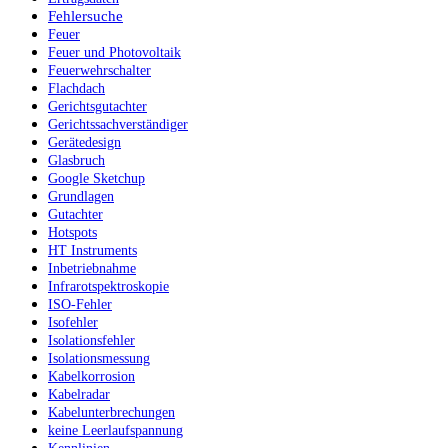
Fehlersuche
Feuer
Feuer und Photovoltaik
Feuerwehrschalter
Flachdach
Gerichtsgutachter
Gerichtssachverständiger
Gerätedesign
Glasbruch
Google Sketchup
Grundlagen
Gutachter
Hotspots
HT Instruments
Inbetriebnahme
Infrarotspektroskopie
ISO-Fehler
Isofehler
Isolationsfehler
Isolationsmessung
Kabelkorrosion
Kabelradar
Kabelunterbrechungen
keine Leerlaufspannung
Kennlinien