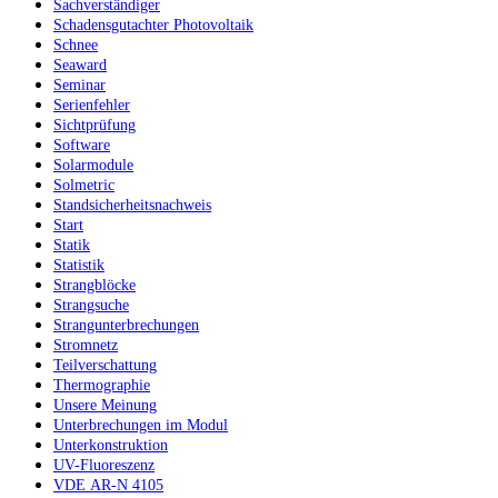
Sachverständiger
Schadensgutachter Photovoltaik
Schnee
Seaward
Seminar
Serienfehler
Sichtprüfung
Software
Solarmodule
Solmetric
Standsicherheitsnachweis
Start
Statik
Statistik
Strangblöcke
Strangsuche
Strangunterbrechungen
Stromnetz
Teilverschattung
Thermographie
Unsere Meinung
Unterbrechungen im Modul
Unterkonstruktion
UV-Fluoreszenz
VDE AR-N 4105