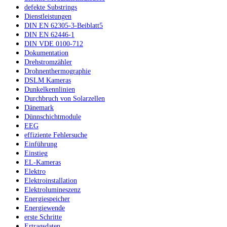
defekte Substrings
Dienstleistungen
DIN EN 62305-3-Beiblatt5
DIN EN 62446-1
DIN VDE 0100-712
Dokumentation
Drehstromzähler
Drohnenthermographie
DSLM Kameras
Dunkelkennlinien
Durchbruch von Solarzellen
Dänemark
Dünnschichtmodule
EEG
effiziente Fehlersuche
Einführung
Einstieg
EL-Kameras
Elektro
Elektroinstallation
Elektrolumineszenz
Energiespeicher
Energiewende
erste Schritte
Ertragsdaten