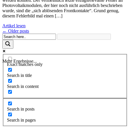
werden können. Der vermeintlich letzte ertragsrelevante Fehler an
Photovoltaikmodulen, der hier noch nicht ausführlich beschrieben
wurde, sind die „sich ablösenden Frontkontakte“. Grund genug,
diesem Fehlerbild mal einen […]
Artikel lesen
Posts
←
Older posts
navigation
Mehr Ergebnisse...
Exact matches only
Search in title
Search in content
Search in posts
Search in pages