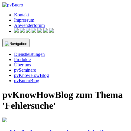
Skip
to
Kontakt
content
Impressum
Anwenderforum
Dienstleistungen
Produkte
Über uns
pvSeminare
pvKnowHowBlog
pvBueroBlog
pvKnowHowBlog zum Thema
'Fehlersuche'