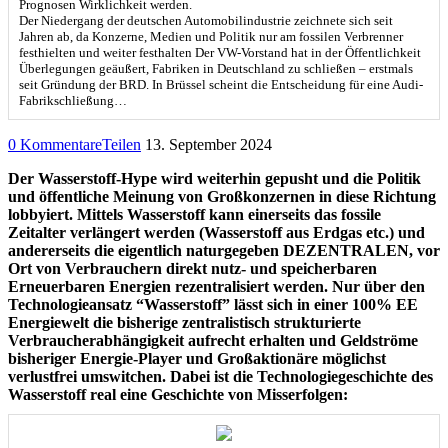
Prognosen Wirklichkeit werden.
Der Niedergang der deutschen Automobilindustrie zeichnete sich seit
Jahren ab, da Konzerne, Medien und Politik nur am fossilen Verbrenner
festhielten und weiter festhalten Der VW-Vorstand hat in der Öffentlichkeit
Überlegungen geäußert, Fabriken in Deutschland zu schließen – erstmals
seit Gründung der BRD. In Brüssel scheint die Entscheidung für eine Audi-
Fabrikschließung…
0 Kommentare
Teilen
13. September 2024
Der Wasserstoff-Hype wird weiterhin gepusht und die Politik
und öffentliche Meinung von Großkonzernen in diese Richtung
lobbyiert. Mittels Wasserstoff kann einerseits das fossile
Zeitalter verlängert werden (Wasserstoff aus Erdgas etc.) und
andererseits die eigentlich naturgegeben DEZENTRALEN, vor
Ort von Verbrauchern direkt nutz- und speicherbaren
Erneuerbaren Energien rezentralisiert werden. Nur über den
Technologieansatz “Wasserstoff” lässt sich in einer 100% EE
Energiewelt die bisherige zentralistisch strukturierte
Verbraucherabhängigkeit aufrecht erhalten und Geldströme
bisheriger Energie-Player und Großaktionäre möglichst
verlustfrei umswitchen. Dabei ist die Technologiegeschichte des
Wasserstoff real eine Geschichte von Misserfolgen: