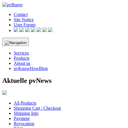
Skip
to
Contact
content
Site Notice
User Forum
Services
Products
About us
pvKnowHowBlog
Aktuelle pvNews
All Products
Shopping Cart / Checkout
Shipping Info
Payment
Revocation