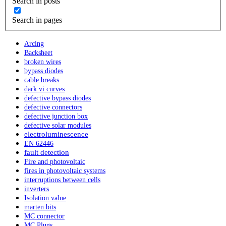
Search in posts
Search in pages
Arcing
Backsheet
broken wires
bypass diodes
cable breaks
dark vi curves
defective bypass diodes
defective connectors
defective junction box
defective solar modules
electroluminescence
EN 62446
fault detection
Fire and photovoltaic
fires in photovoltaic systems
interruptions between cells
inverters
Isolation value
marten bits
MC connector
MC Plugs