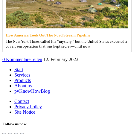
How America Took Out The Nord Stream Pipeline
The New York Times called it a “mystery,” but the United States executed a
covert sea operation that was kept secret—until now
0 Kommentare
Teilen
12. February 2023
Start
Services
Products
About us
pvKnowHowBlog
Contact
Privacy Policy
Site Notice
Follow us now: