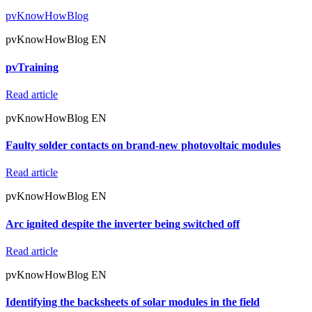
pvKnowHowBlog
pvKnowHowBlog EN
pvTraining
Read article
pvKnowHowBlog EN
Faulty solder contacts on brand-new photovoltaic modules
Read article
pvKnowHowBlog EN
Arc ignited despite the inverter being switched off
Read article
pvKnowHowBlog EN
Identifying the backsheets of solar modules in the field