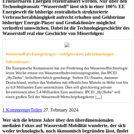
Erneuerbaren Energien rezentralisiert werden. Nur über den
Technologieansatz “Wasserstoff” lässt sich in einer 100% EE
Energiewelt die bisherige zentralistisch strukturierte
Verbraucherabhängigkeit aufrecht erhalten und Geldströme
bisheriger Energie-Player und Großaktionäre möglichst
verlustfrei umswitchen. Dabei ist die Technologiegeschichte des
Wasserstoff real eine Geschichte von Misserfolgen:
Wasserstoff als Energieträger – erfolglos trotz jahrzehntelanger
Subventionen
Die Europäische Kommission hat zur Förderung der Wasserstofftechnologie
letzte Woche erneut ein Wasserstoffsubventionsprogramm, das IPCEI
„Hy2Infra“, beihilferechtlich genehmigt. Sieben EU-Staaten, darunter
Deutschland, wollen das Vorhaben mit öffentlichen Mitteln in Höhe von bis
zu 6,9 Milliarden Euro unterstützen. Dies soll gleichzeitig private
Investitionen über 5,4 Milliarden Euro auslösen. IPCEI „Hy2Infra“ soll
einen großen Teil der Wasserstoff-Wertschöpfungskette
[…]
1 Kommentare
Teilen
27. February 2024
Wer sich die letzten Jahre über den überdimensionalen
medialen Fokus auf Wasserstoff-Mobilität wunderte, der sich
weder technologisch, noch ökonomisch begründen lässt, findet