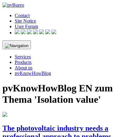
Skip
to
Contact
content
Site Notice
User Forum
Services
Products
About us
pvKnowHowBlog
pvKnowHowBlog EN zum
Thema 'Isolation value'
The photovoltaic industry needs a
professional approach to problems