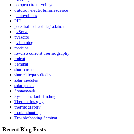
no open circuit voltage
outdoor electroluminescence
photovoltaics
PID
potential induced degradation
pvServe
pvTector
pvTraining
pvvision
reverse current thermography
rodent
Seminar
short circuit
shorted bypass diodes
solar modules
solar panels
Sonnenwerk
Systematic fault-finding
Thermal imaging
thermography
troubleshooting
Troubleshooting Seminar
Recent Blog Posts