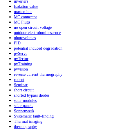
inverters
Isolation value
marten bits
MC connector
MC Plugs
no open circuit voltage
outdoor electroluminescence
photovoltaics
PID
potential induced degradation
pvServe
pvTector
pvTraining
pvvision
reverse current thermography
rodent
Seminar
short circuit
shorted bypass diodes
solar modules
solar panels
Sonnenwerk
Systematic fault-finding
Thermal imaging
thermography