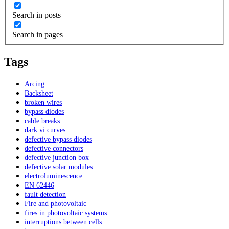
Search in posts
Search in pages
Tags
Arcing
Backsheet
broken wires
bypass diodes
cable breaks
dark vi curves
defective bypass diodes
defective connectors
defective junction box
defective solar modules
electroluminescence
EN 62446
fault detection
Fire and photovoltaic
fires in photovoltaic systems
interruptions between cells