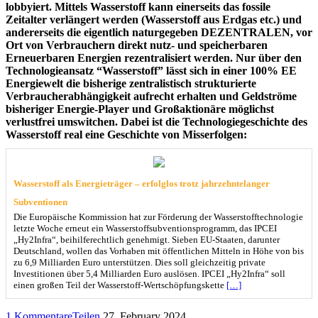
lobbyiert. Mittels Wasserstoff kann einerseits das fossile
Zeitalter verlängert werden (Wasserstoff aus Erdgas etc.) und
andererseits die eigentlich naturgegeben DEZENTRALEN, vor
Ort von Verbrauchern direkt nutz- und speicherbaren
Erneuerbaren Energien rezentralisiert werden. Nur über den
Technologieansatz “Wasserstoff” lässt sich in einer 100% EE
Energiewelt die bisherige zentralistisch strukturierte
Verbraucherabhängigkeit aufrecht erhalten und Geldströme
bisheriger Energie-Player und Großaktionäre möglichst
verlustfrei umswitchen. Dabei ist die Technologiegeschichte des
Wasserstoff real eine Geschichte von Misserfolgen:
Wasserstoff als Energieträger – erfolglos trotz jahrzehntelanger
Subventionen
Die Europäische Kommission hat zur Förderung der Wasserstofftechnologie
letzte Woche erneut ein Wasserstoffsubventionsprogramm, das IPCEI
„Hy2Infra“, beihilferechtlich genehmigt. Sieben EU-Staaten, darunter
Deutschland, wollen das Vorhaben mit öffentlichen Mitteln in Höhe von bis
zu 6,9 Milliarden Euro unterstützen. Dies soll gleichzeitig private
Investitionen über 5,4 Milliarden Euro auslösen. IPCEI „Hy2Infra“ soll
einen großen Teil der Wasserstoff-Wertschöpfungskette
[…]
1 Kommentare
Teilen
27. February 2024