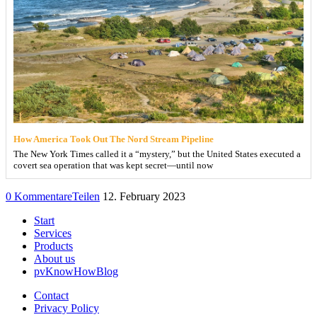
How America Took Out The Nord Stream Pipeline
The New York Times called it a “mystery,” but the United States executed a
covert sea operation that was kept secret—until now
0 Kommentare
Teilen
12. February 2023
Start
Services
Products
About us
pvKnowHowBlog
Contact
Privacy Policy