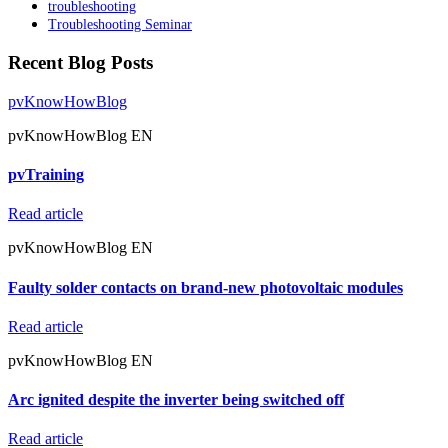
troubleshooting
Troubleshooting Seminar
Recent Blog Posts
pvKnowHowBlog
pvKnowHowBlog EN
pvTraining
Read article
pvKnowHowBlog EN
Faulty solder contacts on brand-new photovoltaic modules
Read article
pvKnowHowBlog EN
Arc ignited despite the inverter being switched off
Read article