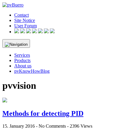
Skip
to
Contact
content
Site Notice
User Forum
Services
Products
About us
pvKnowHowBlog
pvvision
Methods for detecting PID
15. January 2016 - No Comments - 2396 Views