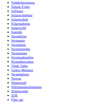
Schülerbewegung
Seltene Erden
Software
Solararchitektur
Solarmodule
Solarstadtplan
Solarworld
Statistik
Strombörse
Stromnetz
Strompreis
Stromspeicher
Stromsteuer
Stromtankstellen
Stromüberschuss
Think Tanks
Unsere Meinung
Veranstaltung
Vortrag
Wasserstoff
Wälzungsmechanismus
Zeitenwende
ZOE
Über uns