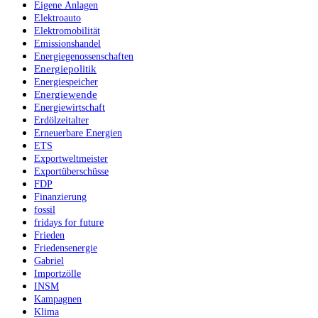
Eigene Anlagen
Elektroauto
Elektromobilität
Emissionshandel
Energiegenossenschaften
Energiepolitik
Energiespeicher
Energiewende
Energiewirtschaft
Erdölzeitalter
Erneuerbare Energien
ETS
Exportweltmeister
Exportüberschüsse
FDP
Finanzierung
fossil
fridays for future
Frieden
Friedensenergie
Gabriel
Importzölle
INSM
Kampagnen
Klima