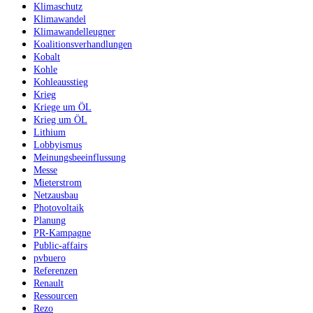
Klimaschutz
Klimawandel
Klimawandelleugner
Koalitionsverhandlungen
Kobalt
Kohle
Kohleausstieg
Krieg
Kriege um ÖL
Krieg um ÖL
Lithium
Lobbyismus
Meinungsbeeinflussung
Messe
Mieterstrom
Netzausbau
Photovoltaik
Planung
PR-Kampagne
Public-affairs
pvbuero
Referenzen
Renault
Ressourcen
Rezo