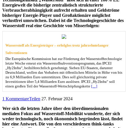
Energiewelt die bisherige zentralistisch strukturierte
Verbraucherabhängigkeit aufrecht erhalten und Geldströme
bisheriger Energie-Player und Großaktionäre möglichst
verlustfrei umswitchen. Dabei ist die Technologiegeschichte des
Wasserstoff real eine Geschichte von Misserfolgen:
Wasserstoff als Energieträger – erfolglos trotz jahrzehntelanger
Subventionen
Die Europäische Kommission hat zur Förderung der Wasserstofftechnologie
letzte Woche erneut ein Wasserstoffsubventionsprogramm, das IPCEI
„Hy2Infra“, beihilferechtlich genehmigt. Sieben EU-Staaten, darunter
Deutschland, wollen das Vorhaben mit öffentlichen Mitteln in Höhe von bis
zu 6,9 Milliarden Euro unterstützen. Dies soll gleichzeitig private
Investitionen über 5,4 Milliarden Euro auslösen. IPCEI „Hy2Infra“ soll
einen großen Teil der Wasserstoff-Wertschöpfungskette
[…]
1 Kommentare
Teilen
27. Februar 2024
Wer sich die letzten Jahre über den überdimensionalen
medialen Fokus auf Wasserstoff-Mobilität wunderte, der sich
weder technologisch, noch ökonomisch begründen lässt, findet
hier eine Antwort. Die von den verschiedenen think-tanks