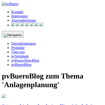
Skip
to
Kontakt
content
Impressum
Anwenderforum
Dienstleistungen
Produkte
Über uns
pvSeminare
pvKnowHowBlog
pvBueroBlog
pvBueroBlog zum Thema
'Anlagenplanung'