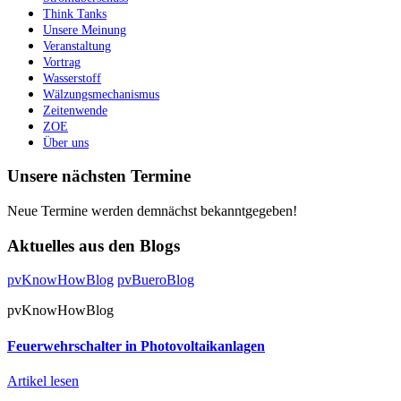
Think Tanks
Unsere Meinung
Veranstaltung
Vortrag
Wasserstoff
Wälzungsmechanismus
Zeitenwende
ZOE
Über uns
Unsere nächsten Termine
Neue Termine werden demnächst bekanntgegeben!
Aktuelles aus den Blogs
pvKnowHowBlog
pvBueroBlog
pvKnowHowBlog
Feuerwehrschalter in Photovoltaikanlagen
Artikel lesen