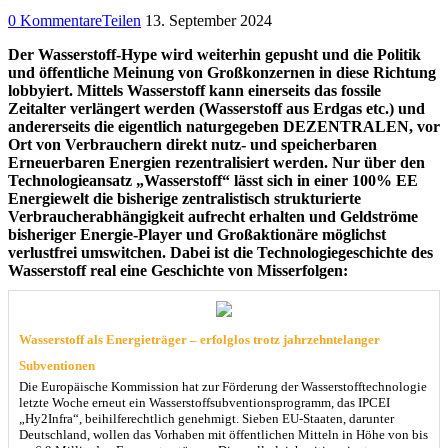
0 Kommentare
Teilen
13. September 2024
Der Wasserstoff-Hype wird weiterhin gepusht und die Politik
und öffentliche Meinung von Großkonzernen in diese Richtung
lobbyiert. Mittels Wasserstoff kann einerseits das fossile
Zeitalter verlängert werden (Wasserstoff aus Erdgas etc.) und
andererseits die eigentlich naturgegeben DEZENTRALEN, vor
Ort von Verbrauchern direkt nutz- und speicherbaren
Erneuerbaren Energien rezentralisiert werden. Nur über den
Technologieansatz „Wasserstoff“ lässt sich in einer 100% EE
Energiewelt die bisherige zentralistisch strukturierte
Verbraucherabhängigkeit aufrecht erhalten und Geldströme
bisheriger Energie-Player und Großaktionäre möglichst
verlustfrei umswitchen. Dabei ist die Technologiegeschichte des
Wasserstoff real eine Geschichte von Misserfolgen:
Wasserstoff als Energieträger – erfolglos trotz jahrzehntelanger
Subventionen
Die Europäische Kommission hat zur Förderung der Wasserstofftechnologie
letzte Woche erneut ein Wasserstoffsubventionsprogramm, das IPCEI
„Hy2Infra“, beihilferechtlich genehmigt. Sieben EU-Staaten, darunter
Deutschland, wollen das Vorhaben mit öffentlichen Mitteln in Höhe von bis