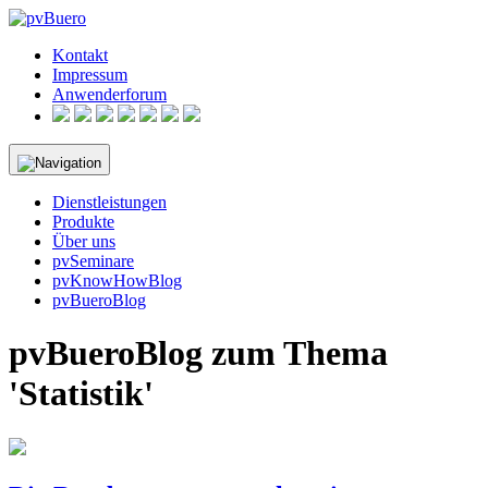
Skip
to
Kontakt
content
Impressum
Anwenderforum
Dienstleistungen
Produkte
Über uns
pvSeminare
pvKnowHowBlog
pvBueroBlog
pvBueroBlog zum Thema
'Statistik'