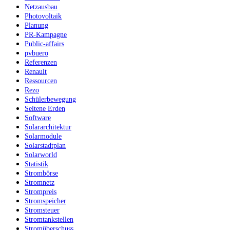
Netzausbau
Photovoltaik
Planung
PR-Kampagne
Public-affairs
pvbuero
Referenzen
Renault
Ressourcen
Rezo
Schülerbewegung
Seltene Erden
Software
Solararchitektur
Solarmodule
Solarstadtplan
Solarworld
Statistik
Strombörse
Stromnetz
Strompreis
Stromspeicher
Stromsteuer
Stromtankstellen
Stromüberschuss