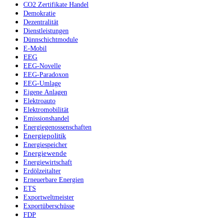
CO2 Zertifikate Handel
Demokratie
Dezentralität
Dienstleistungen
Dünnschichtmodule
E-Mobil
EEG
EEG-Novelle
EEG-Paradoxon
EEG-Umlage
Eigene Anlagen
Elektroauto
Elektromobilität
Emissionshandel
Energiegenossenschaften
Energiepolitik
Energiespeicher
Energiewende
Energiewirtschaft
Erdölzeitalter
Erneuerbare Energien
ETS
Exportweltmeister
Exportüberschüsse
FDP