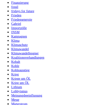
Finanzierung
fossil
fridays for future
Frieden
Friedensenergie
Gabriel
Importzölle
INSM
Kampagnen
Klima
Klimaschutz
Klimawandel
Klimawandelleugner
Koalitionsverhandlungen
Kobalt
Kohle
Kohleausstieg
Krieg
Kriege um ÖL
Krieg um ÖL
Lithium
Lobbyismus
Meinungsbeeinflussung
Messe
Mieterstrom