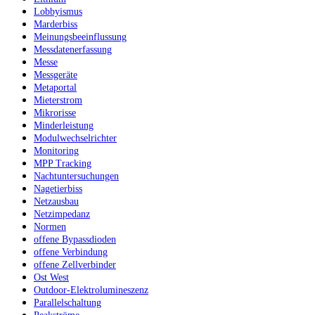
Lobbyismus
Marderbiss
Meinungsbeeinflussung
Messdatenerfassung
Messe
Messgeräte
Metaportal
Mieterstrom
Mikrorisse
Minderleistung
Modulwechselrichter
Monitoring
MPP Tracking
Nachtuntersuchungen
Nagetierbiss
Netzausbau
Netzimpedanz
Normen
offene Bypassdioden
offene Verbindung
offene Zellverbinder
Ost West
Outdoor-Elektrolumineszenz
Parallelschaltung