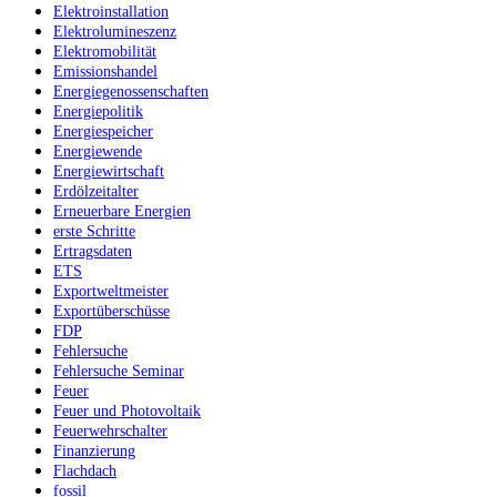
Elektroinstallation
Elektrolumineszenz
Elektromobilität
Emissionshandel
Energiegenossenschaften
Energiepolitik
Energiespeicher
Energiewende
Energiewirtschaft
Erdölzeitalter
Erneuerbare Energien
erste Schritte
Ertragsdaten
ETS
Exportweltmeister
Exportüberschüsse
FDP
Fehlersuche
Fehlersuche Seminar
Feuer
Feuer und Photovoltaik
Feuerwehrschalter
Finanzierung
Flachdach
fossil