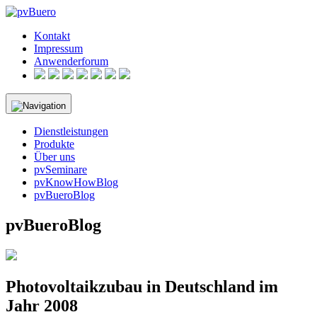
Skip
to
Kontakt
content
Impressum
Anwenderforum
Dienstleistungen
Produkte
Über uns
pvSeminare
pvKnowHowBlog
pvBueroBlog
pvBueroBlog
Photovoltaikzubau in Deutschland im
Jahr 2008