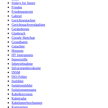
fridays for future
Frieden
Friedensenergie
Gabriel
Gerichtsgutachter
Gerichtssachverständiger
Gerätedesign
Glasbruch
Google Sketchup
Grundlagen
Gutachter
Hotspots
HT Instruments
Importzölle
Inbetriebnahme
Infrarotspektroskopie
INSM
ISO-Fehler
Isofehler
Isolationsfehler
Isolationsmessung
Kabelkorrosion
Kabelradar
Kabelunterbrechungen
Kampagnen