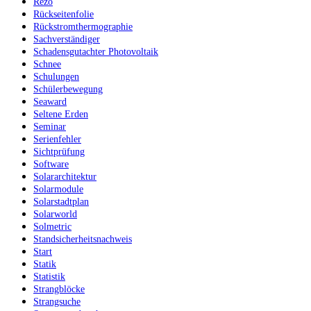
Rezo
Rückseitenfolie
Rückstromthermographie
Sachverständiger
Schadensgutachter Photovoltaik
Schnee
Schulungen
Schülerbewegung
Seaward
Seltene Erden
Seminar
Serienfehler
Sichtprüfung
Software
Solararchitektur
Solarmodule
Solarstadtplan
Solarworld
Solmetric
Standsicherheitsnachweis
Start
Statik
Statistik
Strangblöcke
Strangsuche