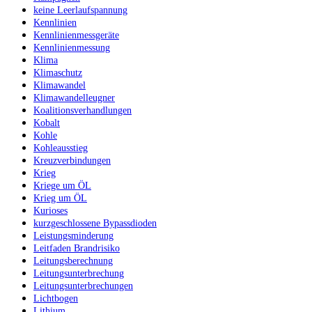
keine Leerlaufspannung
Kennlinien
Kennlinienmessgeräte
Kennlinienmessung
Klima
Klimaschutz
Klimawandel
Klimawandelleugner
Koalitionsverhandlungen
Kobalt
Kohle
Kohleausstieg
Kreuzverbindungen
Krieg
Kriege um ÖL
Krieg um ÖL
Kurioses
kurzgeschlossene Bypassdioden
Leistungsminderung
Leitfaden Brandrisiko
Leitungsberechnung
Leitungsunterbrechung
Leitungsunterbrechungen
Lichtbogen
Lithium