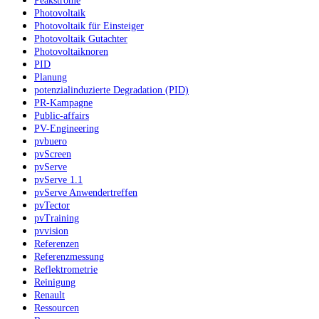
Peakströme
Photovoltaik
Photovoltaik für Einsteiger
Photovoltaik Gutachter
Photovoltaiknoren
PID
Planung
potenzialinduzierte Degradation (PID)
PR-Kampagne
Public-affairs
PV-Engineering
pvbuero
pvScreen
pvServe
pvServe 1.1
pvServe Anwendertreffen
pvTector
pvTraining
pvvision
Referenzen
Referenzmessung
Reflektrometrie
Reinigung
Renault
Ressourcen