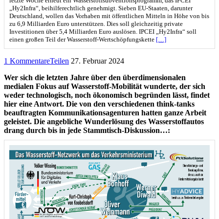
letzte Woche erneut ein Wasserstoffsubventionsprogramm, das IPCEI
„Hy2Infra“, beihilferechtlich genehmigt. Sieben EU-Staaten, darunter
Deutschland, wollen das Vorhaben mit öffentlichen Mitteln in Höhe von bis
zu 6,9 Milliarden Euro unterstützen. Dies soll gleichzeitig private
Investitionen über 5,4 Milliarden Euro auslösen. IPCEI „Hy2Infra“ soll
einen großen Teil der Wasserstoff-Wertschöpfungskette
[…]
1 Kommentare
Teilen
27. Februar 2024
Wer sich die letzten Jahre über den überdimensionalen
medialen Fokus auf Wasserstoff-Mobilität wunderte, der sich
weder technologisch, noch ökonomisch begründen lässt, findet
hier eine Antwort. Die von den verschiedenen think-tanks
beauftragten Kommunikationsagenturen hatten ganze Arbeit
geleistet. Die angebliche Wunderlösung des Wasserstoffautos
drang durch bis in jede Stammtisch-Diskussion…: