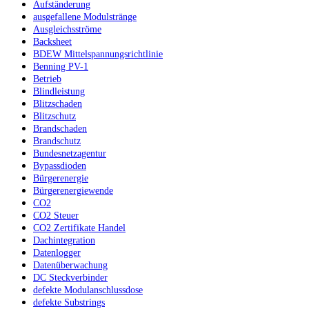
Aufständerung
ausgefallene Modulstränge
Ausgleichsströme
Backsheet
BDEW Mittelspannungsrichtlinie
Benning PV-1
Betrieb
Blindleistung
Blitzschaden
Blitzschutz
Brandschaden
Brandschutz
Bundesnetzagentur
Bypassdioden
Bürgerenergie
Bürgerenergiewende
CO2
CO2 Steuer
CO2 Zertifikate Handel
Dachintegration
Datenlogger
Datenüberwachung
DC Steckverbinder
defekte Modulanschlussdose
defekte Substrings