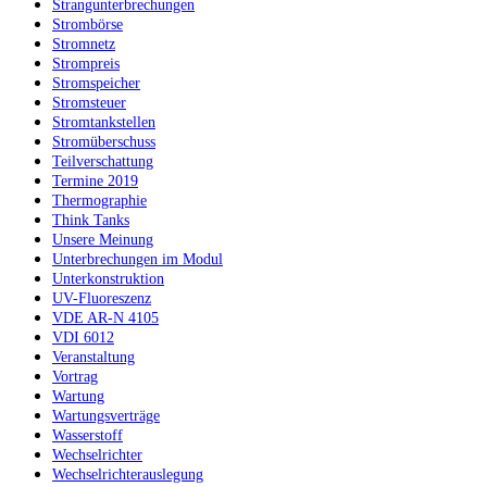
Strangunterbrechungen
Strombörse
Stromnetz
Strompreis
Stromspeicher
Stromsteuer
Stromtankstellen
Stromüberschuss
Teilverschattung
Termine 2019
Thermographie
Think Tanks
Unsere Meinung
Unterbrechungen im Modul
Unterkonstruktion
UV-Fluoreszenz
VDE AR-N 4105
VDI 6012
Veranstaltung
Vortrag
Wartung
Wartungsverträge
Wasserstoff
Wechselrichter
Wechselrichterauslegung