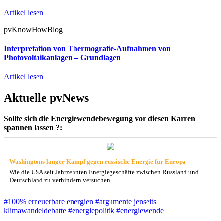
Artikel lesen
pvKnowHowBlog
Interpretation von Thermografie-Aufnahmen von
Photovoltaikanlagen – Grundlagen
Artikel lesen
Aktuelle pvNews
Sollte sich die Energiewendebewegung vor diesen Karren
spannen lassen ?:
Washingtons langer Kampf gegen russische Energie für Europa
Wie die USA seit Jahrzehnten Energiegeschäfte zwischen Russland und
Deutschland zu verhindern versuchen
#100% erneuerbare energien
#argumente jenseits
klimawandeldebatte
#energiepolitik
#energiewende