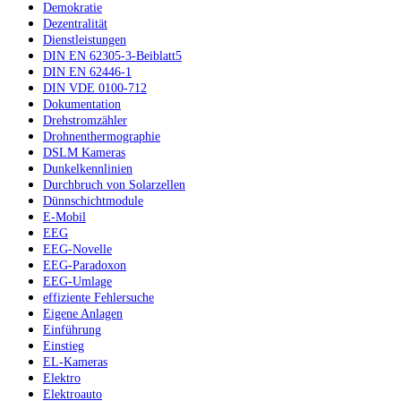
Demokratie
Dezentralität
Dienstleistungen
DIN EN 62305-3-Beiblatt5
DIN EN 62446-1
DIN VDE 0100-712
Dokumentation
Drehstromzähler
Drohnenthermographie
DSLM Kameras
Dunkelkennlinien
Durchbruch von Solarzellen
Dünnschichtmodule
E-Mobil
EEG
EEG-Novelle
EEG-Paradoxon
EEG-Umlage
effiziente Fehlersuche
Eigene Anlagen
Einführung
Einstieg
EL-Kameras
Elektro
Elektroauto