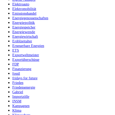
Elektroauto
Elektromobilität
Emissionshandel
Energiegenossenschaften
Energiepolitik
Energiespeicher
Energiewende
Energiewirtschaft
Erdölzeitalter
Erneuerbare Energien
ETS
Exportweltmeister
Exportüberschüsse
FDP
Finanzierung
fossil
fridays for future
Frieden
Friedensenergie
Gabriel
Importzölle
INSM
Kampagnen
Klima
Klimaschutz