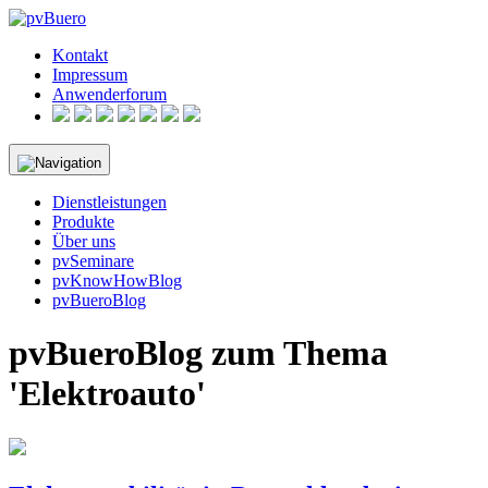
Skip
to
Kontakt
content
Impressum
Anwenderforum
Dienstleistungen
Produkte
Über uns
pvSeminare
pvKnowHowBlog
pvBueroBlog
pvBueroBlog zum Thema
'Elektroauto'