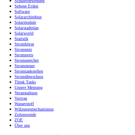
Schülerbewegung
Seltene Erden
Software
Solararchitektur
Solarmodule
Solarstadtplan
Solarworld
Statistik
Strombörse
Stromnetz
Strompreis
Stromspeicher
Stromsteuer
Stromtankstellen
Stromüberschuss
Think Tanks
Unsere Meinung
Veranstaltung
Vortrag
Wasserstoff
Wälzungsmechanismus
Zeitenwende
ZOE
Über uns