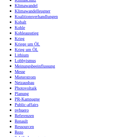
Klimawandel
Klimawandelleugner
Koalitionsverhandlungen
Kobalt
Kohle
Kohleausstieg
Krieg
Kriege um ÖL
Krieg um ÖL
Lithium
Lobbyismus
Meinungsbeeinflussung
Messe
Mieterstrom
Netzausbau
Photovoltaik
Planung
PR-Kampagne
Public-affairs
pvbuero
Referenzen
Renault
Ressourcen
Rezo