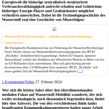
Energiewelt die bisherige zentralistisch strukturierte
Verbraucherabhängigkeit aufrecht erhalten und Geldströme
bisheriger Energie-Player und Großaktionäre möglichst
verlustfrei umswitchen. Dabei ist die Technologiegeschichte des
Wasserstoff real eine Geschichte von Misserfolgen:
Wasserstoff als Energieträger – erfolglos trotz jahrzehntelanger
Subventionen
Die Europäische Kommission hat zur Förderung der Wasserstofftechnologie
letzte Woche erneut ein Wasserstoffsubventionsprogramm, das IPCEI
„Hy2Infra“, beihilferechtlich genehmigt. Sieben EU-Staaten, darunter
Deutschland, wollen das Vorhaben mit öffentlichen Mitteln in Höhe von bis
zu 6,9 Milliarden Euro unterstützen. Dies soll gleichzeitig private
Investitionen über 5,4 Milliarden Euro auslösen. IPCEI „Hy2Infra“ soll
einen großen Teil der Wasserstoff-Wertschöpfungskette
[…]
1 Kommentare
Teilen
27. Februar 2024
Wer sich die letzten Jahre über den überdimensionalen
medialen Fokus auf Wasserstoff-Mobilität wunderte, der sich
weder technologisch, noch ökonomisch begründen lässt, findet
hier eine Antwort. Die von den verschiedenen think-tanks
beauftragten Kommunikationsagenturen hatten ganze Arbeit