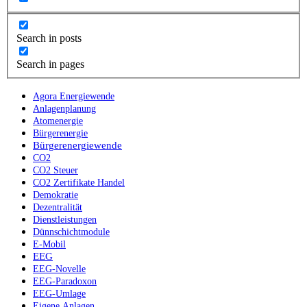
Search in posts
Search in pages
Agora Energiewende
Anlagenplanung
Atomenergie
Bürgerenergie
Bürgerenergiewende
CO2
CO2 Steuer
CO2 Zertifikate Handel
Demokratie
Dezentralität
Dienstleistungen
Dünnschichtmodule
E-Mobil
EEG
EEG-Novelle
EEG-Paradoxon
EEG-Umlage
Eigene Anlagen