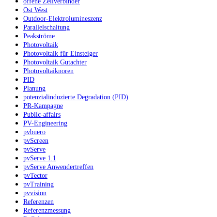
offene Zellverbinder
Ost West
Outdoor-Elektrolumineszenz
Parallelschaltung
Peakströme
Photovoltaik
Photovoltaik für Einsteiger
Photovoltaik Gutachter
Photovoltaiknoren
PID
Planung
potenzialinduzierte Degradation (PID)
PR-Kampagne
Public-affairs
PV-Engineering
pvbuero
pvScreen
pvServe
pvServe 1.1
pvServe Anwendertreffen
pvTector
pvTraining
pvvision
Referenzen
Referenzmessung