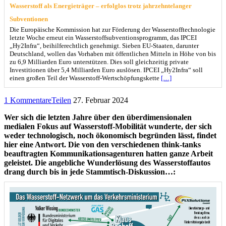
Wasserstoff als Energieträger – erfolglos trotz jahrzehntelanger
Subventionen
Die Europäische Kommission hat zur Förderung der Wasserstofftechnologie
letzte Woche erneut ein Wasserstoffsubventionsprogramm, das IPCEI
„Hy2Infra“, beihilferechtlich genehmigt. Sieben EU-Staaten, darunter
Deutschland, wollen das Vorhaben mit öffentlichen Mitteln in Höhe von bis
zu 6,9 Milliarden Euro unterstützen. Dies soll gleichzeitig private
Investitionen über 5,4 Milliarden Euro auslösen. IPCEI „Hy2Infra“ soll
einen großen Teil der Wasserstoff-Wertschöpfungskette
[…]
1 Kommentare
Teilen
27. Februar 2024
Wer sich die letzten Jahre über den überdimensionalen
medialen Fokus auf Wasserstoff-Mobilität wunderte, der sich
weder technologisch, noch ökonomisch begründen lässt, findet
hier eine Antwort. Die von den verschiedenen think-tanks
beauftragten Kommunikationsagenturen hatten ganze Arbeit
geleistet. Die angebliche Wunderlösung des Wasserstoffautos
drang durch bis in jede Stammtisch-Diskussion…: