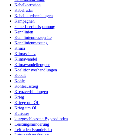
Kabelkorrosion
Kabelradar
Kabelunterbrechungen
Kampagnen
keine Leerlaufspannung
Kennlinien
Kennlinienmessgeräte
Kennlinienmessung
Klima
Klimaschutz
Klimawandel
Klimawandelleugner
Koalitionsverhandlungen
Kobalt
Kohle
Kohleausstieg
Kreuzverbindungen
Krieg
Kriege um ÖL
Krieg um ÖL
Kurioses
kurzgeschlossene Bypassdioden
Leistungsminderung
Leitfaden Brandrisiko