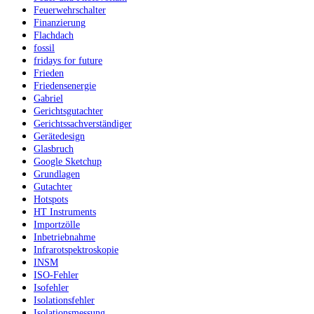
Feuerwehrschalter
Finanzierung
Flachdach
fossil
fridays for future
Frieden
Friedensenergie
Gabriel
Gerichtsgutachter
Gerichtssachverständiger
Gerätedesign
Glasbruch
Google Sketchup
Grundlagen
Gutachter
Hotspots
HT Instruments
Importzölle
Inbetriebnahme
Infrarotspektroskopie
INSM
ISO-Fehler
Isofehler
Isolationsfehler
Isolationsmessung