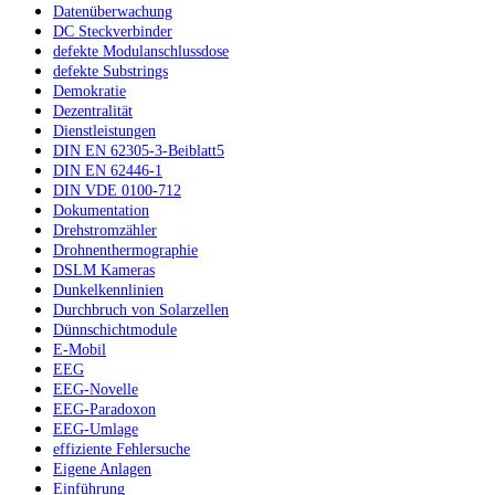
Datenüberwachung
DC Steckverbinder
defekte Modulanschlussdose
defekte Substrings
Demokratie
Dezentralität
Dienstleistungen
DIN EN 62305-3-Beiblatt5
DIN EN 62446-1
DIN VDE 0100-712
Dokumentation
Drehstromzähler
Drohnenthermographie
DSLM Kameras
Dunkelkennlinien
Durchbruch von Solarzellen
Dünnschichtmodule
E-Mobil
EEG
EEG-Novelle
EEG-Paradoxon
EEG-Umlage
effiziente Fehlersuche
Eigene Anlagen
Einführung