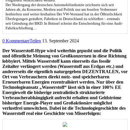
Prognosen Wirklichkeit werden.
Der Niedergang der deutschen Automobilindustrie zeichnete sich seit
Jahren ab, da Konzerne, Medien und Politik nur am fossilen Verbrenner
festhielten und weiter festhalten Der VW-Vorstand hat in der Öffentlichkeit
Überlegungen geäußert, Fabriken in Deutschland zu schließen – erstmals
seit Gründung der BRD. In Brüssel scheint die Entscheidung für eine Audi-
Fabrikschließung…
0 Kommentare
Teilen
13. September 2024
Der Wasserstoff-Hype wird weiterhin gepusht und die Politik
und öffentliche Meinung von Großkonzernen in diese Richtung
lobbyiert. Mittels Wasserstoff kann einerseits das fossile
Zeitalter verlängert werden (Wasserstoff aus Erdgas etc.) und
andererseits die eigentlich naturgegeben DEZENTRALEN, vor
Ort von Verbrauchern direkt nutz- und speicherbaren
Erneuerbaren Energien rezentralisiert werden. Nur über den
Technologieansatz „Wasserstoff“ lässt sich in einer 100% EE
Energiewelt die bisherige zentralistisch strukturierte
Verbraucherabhängigkeit aufrecht erhalten und Geldströme
bisheriger Energie-Player und Großaktionäre möglichst
verlustfrei umswitchen. Dabei ist die Technologiegeschichte des
Wasserstoff real eine Geschichte von Misserfolgen: