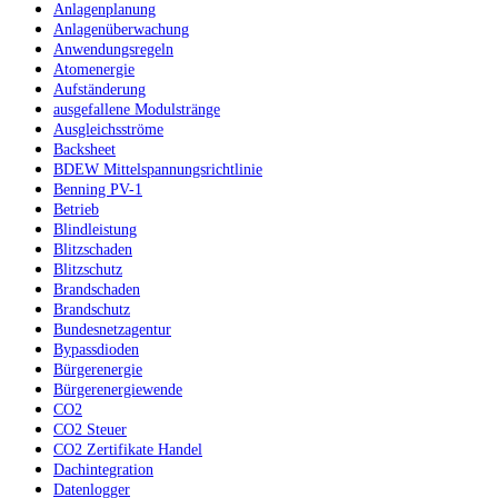
Anlagenplanung
Anlagenüberwachung
Anwendungsregeln
Atomenergie
Aufständerung
ausgefallene Modulstränge
Ausgleichsströme
Backsheet
BDEW Mittelspannungsrichtlinie
Benning PV-1
Betrieb
Blindleistung
Blitzschaden
Blitzschutz
Brandschaden
Brandschutz
Bundesnetzagentur
Bypassdioden
Bürgerenergie
Bürgerenergiewende
CO2
CO2 Steuer
CO2 Zertifikate Handel
Dachintegration
Datenlogger