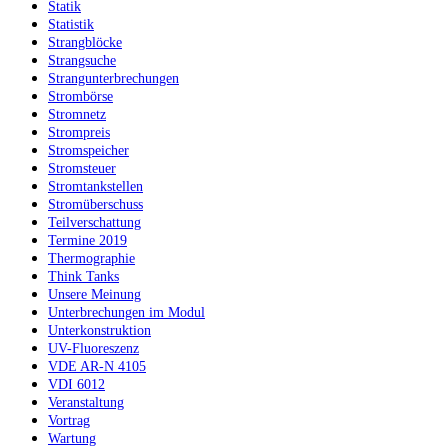
Statik
Statistik
Strangblöcke
Strangsuche
Strangunterbrechungen
Strombörse
Stromnetz
Strompreis
Stromspeicher
Stromsteuer
Stromtankstellen
Stromüberschuss
Teilverschattung
Termine 2019
Thermographie
Think Tanks
Unsere Meinung
Unterbrechungen im Modul
Unterkonstruktion
UV-Fluoreszenz
VDE AR-N 4105
VDI 6012
Veranstaltung
Vortrag
Wartung