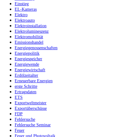
Einstieg
EL-Kameras
Elektro
Elektroauto
Elektroinstallation
Elektrolumineszenz
Elektromobilität
Emissionshandel
Energiegenossenschaften
Energiepolitik
Energiespeicher
Energiewende
Energiewirtschaft
Erdölzeitalter
Erneuerbare Energien
erste Schritte
Ertragsdaten
ETS
Exportweltmeister
Exportüberschüsse
FDP
Fehlersuche
Fehlersuche Seminar
Feuer
Feuer und Photovoltaik