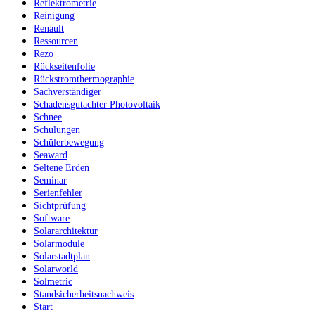
Reflektrometrie
Reinigung
Renault
Ressourcen
Rezo
Rückseitenfolie
Rückstromthermographie
Sachverständiger
Schadensgutachter Photovoltaik
Schnee
Schulungen
Schülerbewegung
Seaward
Seltene Erden
Seminar
Serienfehler
Sichtprüfung
Software
Solararchitektur
Solarmodule
Solarstadtplan
Solarworld
Solmetric
Standsicherheitsnachweis
Start