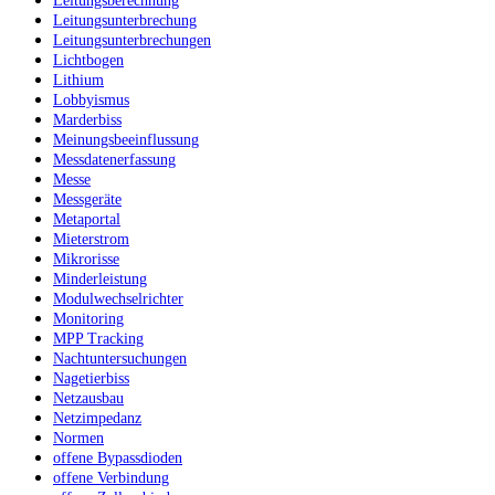
Leitungsberechnung
Leitungsunterbrechung
Leitungsunterbrechungen
Lichtbogen
Lithium
Lobbyismus
Marderbiss
Meinungsbeeinflussung
Messdatenerfassung
Messe
Messgeräte
Metaportal
Mieterstrom
Mikrorisse
Minderleistung
Modulwechselrichter
Monitoring
MPP Tracking
Nachtuntersuchungen
Nagetierbiss
Netzausbau
Netzimpedanz
Normen
offene Bypassdioden
offene Verbindung