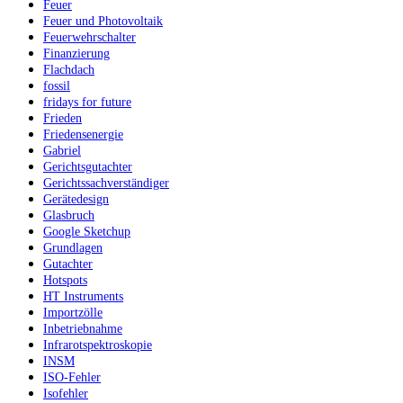
Feuer
Feuer und Photovoltaik
Feuerwehrschalter
Finanzierung
Flachdach
fossil
fridays for future
Frieden
Friedensenergie
Gabriel
Gerichtsgutachter
Gerichtssachverständiger
Gerätedesign
Glasbruch
Google Sketchup
Grundlagen
Gutachter
Hotspots
HT Instruments
Importzölle
Inbetriebnahme
Infrarotspektroskopie
INSM
ISO-Fehler
Isofehler