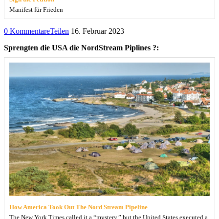
Manifest für Frieden
0 Kommentare
Teilen
16. Februar 2023
Sprengten die USA die NordStream Piplines ?:
How America Took Out The Nord Stream Pipeline
The New York Times called it a “mystery,” but the United States executed a