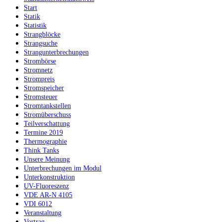
Start
Statik
Statistik
Strangblöcke
Strangsuche
Strangunterbrechungen
Strombörse
Stromnetz
Strompreis
Stromspeicher
Stromsteuer
Stromtankstellen
Stromüberschuss
Teilverschattung
Termine 2019
Thermographie
Think Tanks
Unsere Meinung
Unterbrechungen im Modul
Unterkonstruktion
UV-Fluoreszenz
VDE AR-N 4105
VDI 6012
Veranstaltung
Vortrag