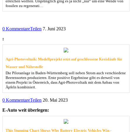
erreichen wollten. Ursprünglich ging es ja nicht „nur“ um eine Wende von
fossilen zu regenerati…
0 Kommentare
Teilen
7. Juni 2023
:
Agri-Photovoltaik: Modellprojekt setzt auf geschlossene Kreisläufe für
Wasser und Nährstoffe
Die Pilotanlage in Baden-Württemberg soll neben Strom auch verschiedene
Beerensorten produzieren. Erste positive Ergebnisse gibt es derweil von
einem Projekt in Österreich, dass Agri-Photovoltaik mit dem Anbau von
Äpfeln kombiniert.
0 Kommentare
Teilen
20. Mai 2023
E-Auto weit überlegen:
This Stunning Chart Shows Why Battery Electric Vehicles Win -