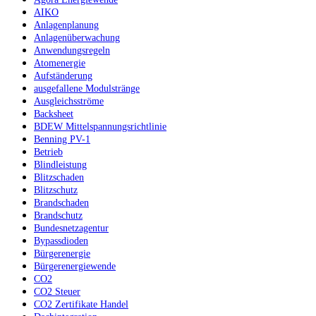
AIKO
Anlagenplanung
Anlagenüberwachung
Anwendungsregeln
Atomenergie
Aufständerung
ausgefallene Modulstränge
Ausgleichsströme
Backsheet
BDEW Mittelspannungsrichtlinie
Benning PV-1
Betrieb
Blindleistung
Blitzschaden
Blitzschutz
Brandschaden
Brandschutz
Bundesnetzagentur
Bypassdioden
Bürgerenergie
Bürgerenergiewende
CO2
CO2 Steuer
CO2 Zertifikate Handel