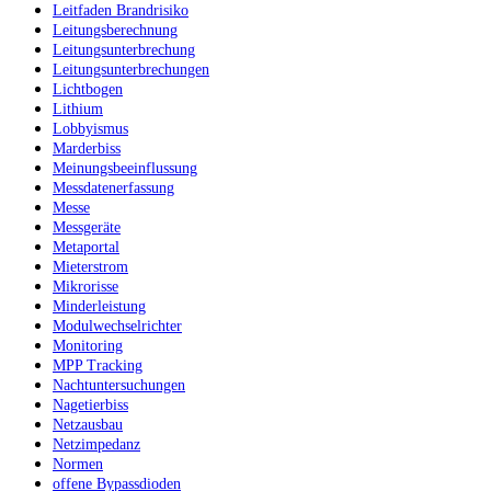
Leitfaden Brandrisiko
Leitungsberechnung
Leitungsunterbrechung
Leitungsunterbrechungen
Lichtbogen
Lithium
Lobbyismus
Marderbiss
Meinungsbeeinflussung
Messdatenerfassung
Messe
Messgeräte
Metaportal
Mieterstrom
Mikrorisse
Minderleistung
Modulwechselrichter
Monitoring
MPP Tracking
Nachtuntersuchungen
Nagetierbiss
Netzausbau
Netzimpedanz
Normen
offene Bypassdioden