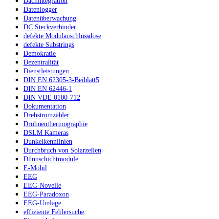
Dachintegration
Datenlogger
Datenüberwachung
DC Steckverbinder
defekte Modulanschlussdose
defekte Substrings
Demokratie
Dezentralität
Dienstleistungen
DIN EN 62305-3-Beiblatt5
DIN EN 62446-1
DIN VDE 0100-712
Dokumentation
Drehstromzähler
Drohnenthermographie
DSLM Kameras
Dunkelkennlinien
Durchbruch von Solarzellen
Dünnschichtmodule
E-Mobil
EEG
EEG-Novelle
EEG-Paradoxon
EEG-Umlage
effiziente Fehlersuche