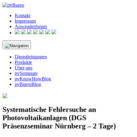
Skip
to
Kontakt
content
Impressum
Anwenderforum
Dienstleistungen
Produkte
Über uns
pvSeminare
pvKnowHowBlog
pvBueroBlog
Systematische Fehlersuche an
Photovoltaikanlagen (DGS
Präsenzseminar Nürnberg – 2 Tage)