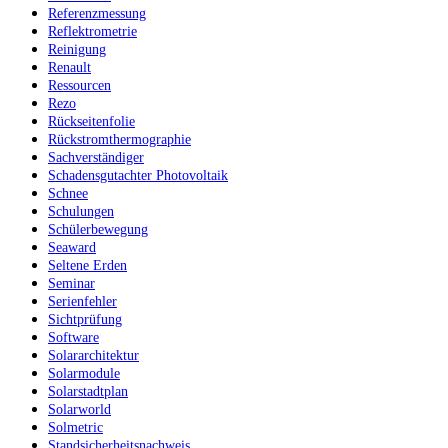
Referenzmessung
Reflektrometrie
Reinigung
Renault
Ressourcen
Rezo
Rückseitenfolie
Rückstromthermographie
Sachverständiger
Schadensgutachter Photovoltaik
Schnee
Schulungen
Schülerbewegung
Seaward
Seltene Erden
Seminar
Serienfehler
Sichtprüfung
Software
Solararchitektur
Solarmodule
Solarstadtplan
Solarworld
Solmetric
Standsicherheitsnachweis