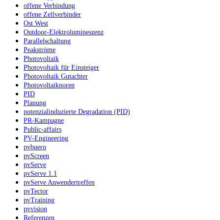
offene Verbindung
offene Zellverbinder
Ost West
Outdoor-Elektrolumineszenz
Parallelschaltung
Peakströme
Photovoltaik
Photovoltaik für Einsteiger
Photovoltaik Gutachter
Photovoltaiknoren
PID
Planung
potenzialinduzierte Degradation (PID)
PR-Kampagne
Public-affairs
PV-Engineering
pvbuero
pvScreen
pvServe
pvServe 1.1
pvServe Anwendertreffen
pvTector
pvTraining
pvvision
Referenzen