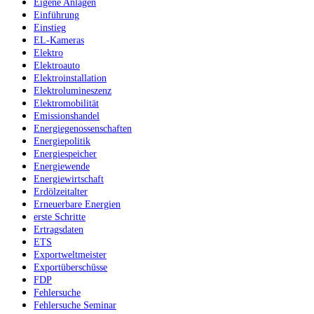
Eigene Anlagen
Einführung
Einstieg
EL-Kameras
Elektro
Elektroauto
Elektroinstallation
Elektrolumineszenz
Elektromobilität
Emissionshandel
Energiegenossenschaften
Energiepolitik
Energiespeicher
Energiewende
Energiewirtschaft
Erdölzeitalter
Erneuerbare Energien
erste Schritte
Ertragsdaten
ETS
Exportweltmeister
Exportüberschüsse
FDP
Fehlersuche
Fehlersuche Seminar