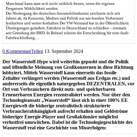
Manchmal kann man sich nicht wirklich freuen, wenn die eigenen
Prognosen Wirklichkeit werden.
Der Niedergang der deutschen Automobilindustrie zeichnete sich seit
Jahren ab, da Konzerne, Medien und Politik nur am fossilen Verbrenner
festhielten und weiter festhalten Der VW-Vorstand hat in der Öffentlichkeit
Überlegungen geäußert, Fabriken in Deutschland zu schließen – erstmals
seit Gründung der BRD. In Brüssel scheint die Entscheidung für eine Audi-
Fabrikschließung…
0 Kommentare
Teilen
13. September 2024
Der Wasserstoff-Hype wird weiterhin gepusht und die Politik
und öffentliche Meinung von Großkonzernen in diese Richtung
lobbyiert. Mittels Wasserstoff kann einerseits das fossile
Zeitalter verlängert werden (Wasserstoff aus Erdgas etc.) und
andererseits die eigentlich naturgegeben DEZENTRALEN, vor
Ort von Verbrauchern direkt nutz- und speicherbaren
Erneuerbaren Energien rezentralisiert werden. Nur über den
Technologieansatz „Wasserstoff“ lässt sich in einer 100% EE
Energiewelt die bisherige zentralistisch strukturierte
Verbraucherabhängigkeit aufrecht erhalten und Geldströme
bisheriger Energie-Player und Großaktionäre möglichst
verlustfrei umswitchen. Dabei ist die Technologiegeschichte des
Wasserstoff real eine Geschichte von Misserfolgen: