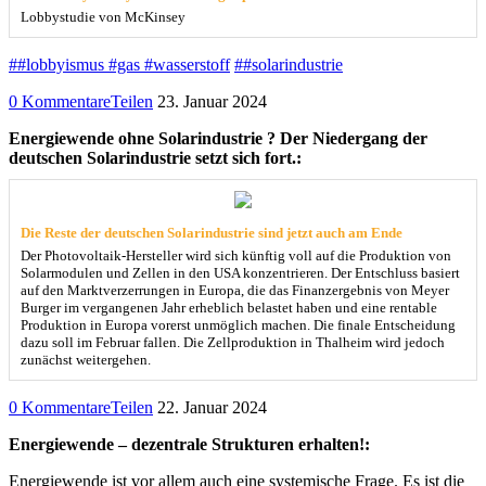
Lobbystudie von McKinsey
##lobbyismus #gas #wasserstoff
##solarindustrie
0 Kommentare
Teilen
23. Januar 2024
Energiewende ohne Solarindustrie ? Der Niedergang der
deutschen Solarindustrie setzt sich fort.:
Die Reste der deutschen Solarindustrie sind jetzt auch am Ende
Der Photovoltaik-Hersteller wird sich künftig voll auf die Produktion von
Solarmodulen und Zellen in den USA konzentrieren. Der Entschluss basiert
auf den Marktverzerrungen in Europa, die das Finanzergebnis von Meyer
Burger im vergangenen Jahr erheblich belastet haben und eine rentable
Produktion in Europa vorerst unmöglich machen. Die finale Entscheidung
dazu soll im Februar fallen. Die Zellproduktion in Thalheim wird jedoch
zunächst weitergehen.
0 Kommentare
Teilen
22. Januar 2024
Energiewende – dezentrale Strukturen erhalten!:
Energiewende ist vor allem auch eine systemische Frage. Es ist die