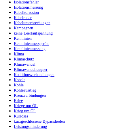
Isolationsfehler
Isolationsmessung
Kabelkorrosion
Kabelradar
Kabelunterbrechungen
Kampagnen
keine Leerlaufspannung
Kennlinien
Kennlinienmessgeräte
Kennlinienmessung
Klima
Klimaschutz
Klimawandel
Klimawandelleugner
Koalitionsverhandlungen
Kobalt
Kohle
Kohleausstieg
Kreuzverbindungen
Krieg
Kriege um ÖL
Krieg um ÖL
Kurioses
kurzgeschlossene Bypassdioden
Leistungsminderung