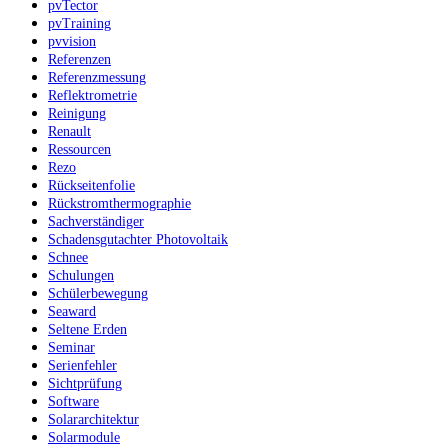
pvTector
pvTraining
pvvision
Referenzen
Referenzmessung
Reflektrometrie
Reinigung
Renault
Ressourcen
Rezo
Rückseitenfolie
Rückstromthermographie
Sachverständiger
Schadensgutachter Photovoltaik
Schnee
Schulungen
Schülerbewegung
Seaward
Seltene Erden
Seminar
Serienfehler
Sichtprüfung
Software
Solararchitektur
Solarmodule