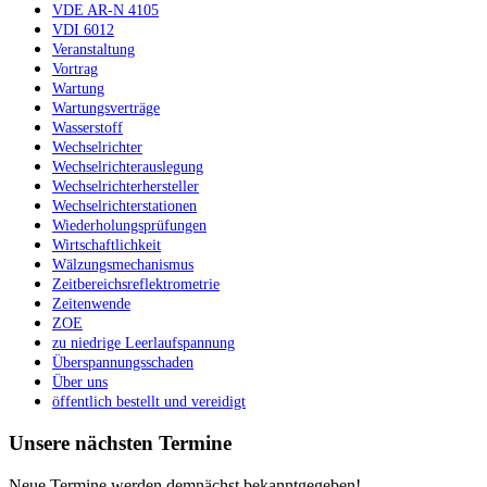
VDE AR-N 4105
VDI 6012
Veranstaltung
Vortrag
Wartung
Wartungsverträge
Wasserstoff
Wechselrichter
Wechselrichterauslegung
Wechselrichterhersteller
Wechselrichterstationen
Wiederholungsprüfungen
Wirtschaftlichkeit
Wälzungsmechanismus
Zeitbereichsreflektrometrie
Zeitenwende
ZOE
zu niedrige Leerlaufspannung
Überspannungsschaden
Über uns
öffentlich bestellt und vereidigt
Unsere nächsten Termine
Neue Termine werden demnächst bekanntgegeben!