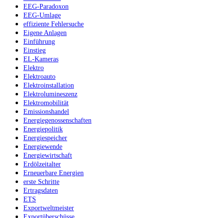
EEG-Paradoxon
EEG-Umlage
effiziente Fehlersuche
Eigene Anlagen
Einführung
Einstieg
EL-Kameras
Elektro
Elektroauto
Elektroinstallation
Elektrolumineszenz
Elektromobilität
Emissionshandel
Energiegenossenschaften
Energiepolitik
Energiespeicher
Energiewende
Energiewirtschaft
Erdölzeitalter
Erneuerbare Energien
erste Schritte
Ertragsdaten
ETS
Exportweltmeister
Exportüberschüsse