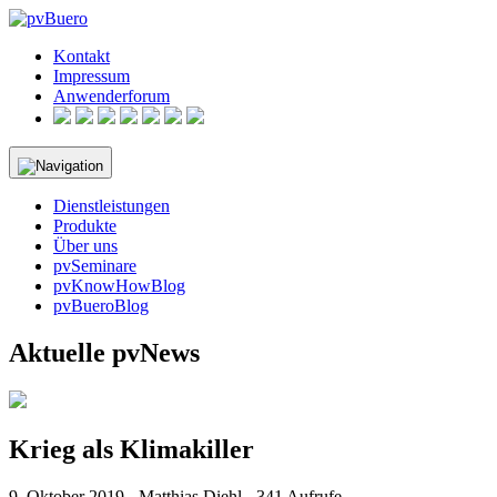
Skip
to
Kontakt
content
Impressum
Anwenderforum
Dienstleistungen
Produkte
Über uns
pvSeminare
pvKnowHowBlog
pvBueroBlog
Aktuelle pvNews
Krieg als Klimakiller
9. Oktober 2019 - Matthias Diehl - 341 Aufrufe