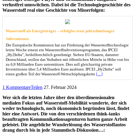
verlustfrei umswitchen. Dabei ist die Technologiegeschichte des
Wasserstoff real eine Geschichte von Misserfolgen:
Wasserstoff als Energieträger – erfolglos trotz jahrzehntelanger
Subventionen
Die Europäische Kommission hat zur Förderung der Wasserstofftechnologie
letzte Woche erneut ein Wasserstoffsubventionsprogramm, das IPCEI
„Hy2Infra“, beihilferechtlich genehmigt. Sieben EU-Staaten, darunter
Deutschland, wollen das Vorhaben mit öffentlichen Mitteln in Höhe von bis
zu 6,9 Milliarden Euro unterstützen. Dies soll gleichzeitig private
Investitionen über 5,4 Milliarden Euro auslösen. IPCEI „Hy2Infra“ soll
einen großen Teil der Wasserstoff-Wertschöpfungskette
[…]
1 Kommentare
Teilen
27. Februar 2024
Wer sich die letzten Jahre über den überdimensionalen
medialen Fokus auf Wasserstoff-Mobilität wunderte, der sich
weder technologisch, noch ökonomisch begründen lässt, findet
hier eine Antwort. Die von den verschiedenen think-tanks
beauftragten Kommunikationsagenturen hatten ganze Arbeit
geleistet. Die angebliche Wunderlösung des Wasserstoffautos
drang durch bis in jede Stammtisch-Diskussion…: