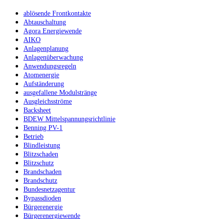
ablösende Frontkontakte
Abtauschaltung
Agora Energiewende
AIKO
Anlagenplanung
Anlagenüberwachung
Anwendungsregeln
Atomenergie
Aufständerung
ausgefallene Modulstränge
Ausgleichsströme
Backsheet
BDEW Mittelspannungsrichtlinie
Benning PV-1
Betrieb
Blindleistung
Blitzschaden
Blitzschutz
Brandschaden
Brandschutz
Bundesnetzagentur
Bypassdioden
Bürgerenergie
Bürgerenergiewende