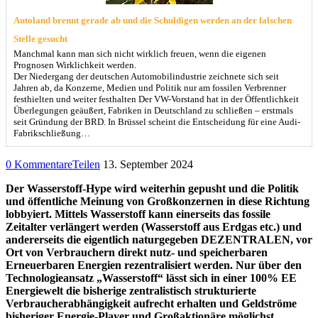
Autoland brennt gerade ab und die Schuldigen werden an der falschen
Stelle gesucht
Manchmal kann man sich nicht wirklich freuen, wenn die eigenen
Prognosen Wirklichkeit werden.
Der Niedergang der deutschen Automobilindustrie zeichnete sich seit
Jahren ab, da Konzerne, Medien und Politik nur am fossilen Verbrenner
festhielten und weiter festhalten Der VW-Vorstand hat in der Öffentlichkeit
Überlegungen geäußert, Fabriken in Deutschland zu schließen – erstmals
seit Gründung der BRD. In Brüssel scheint die Entscheidung für eine Audi-
Fabrikschließung…
0 Kommentare
Teilen
13. September 2024
Der Wasserstoff-Hype wird weiterhin gepusht und die Politik
und öffentliche Meinung von Großkonzernen in diese Richtung
lobbyiert. Mittels Wasserstoff kann einerseits das fossile
Zeitalter verlängert werden (Wasserstoff aus Erdgas etc.) und
andererseits die eigentlich naturgegeben DEZENTRALEN, vor
Ort von Verbrauchern direkt nutz- und speicherbaren
Erneuerbaren Energien rezentralisiert werden. Nur über den
Technologieansatz „Wasserstoff“ lässt sich in einer 100% EE
Energiewelt die bisherige zentralistisch strukturierte
Verbraucherabhängigkeit aufrecht erhalten und Geldströme
bisheriger Energie-Player und Großaktionäre möglichst