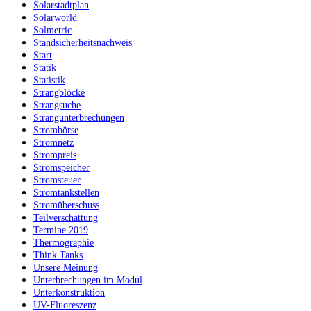
Solarstadtplan
Solarworld
Solmetric
Standsicherheitsnachweis
Start
Statik
Statistik
Strangblöcke
Strangsuche
Strangunterbrechungen
Strombörse
Stromnetz
Strompreis
Stromspeicher
Stromsteuer
Stromtankstellen
Stromüberschuss
Teilverschattung
Termine 2019
Thermographie
Think Tanks
Unsere Meinung
Unterbrechungen im Modul
Unterkonstruktion
UV-Fluoreszenz