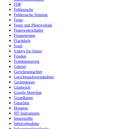
FDP
Fehlersuche
Fehlersuche Seminar
Feuer
Feuer und Photovoltaik
Feuerwehrschalter
Finanzierung
Flachdach
fossil
fridays for future
Frieden
Friedensenergie
Gabriel
Gerichtsgutachter
Gerichtssachverständiger
Gerätedesign
Glasbruch
Google Sketchup
Grundlagen
Gutachter
Hotspots
HT Instruments
Importzölle
Inbetriebnahme
Infrarotspektroskopie