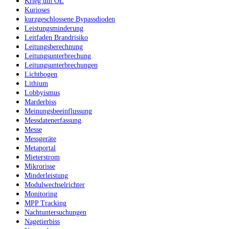
Krieg um ÖL
Kurioses
kurzgeschlossene Bypassdioden
Leistungsminderung
Leitfaden Brandrisiko
Leitungsberechnung
Leitungsunterbrechung
Leitungsunterbrechungen
Lichtbogen
Lithium
Lobbyismus
Marderbiss
Meinungsbeeinflussung
Messdatenerfassung
Messe
Messgeräte
Metaportal
Mieterstrom
Mikrorisse
Minderleistung
Modulwechselrichter
Monitoring
MPP Tracking
Nachtuntersuchungen
Nagetierbiss