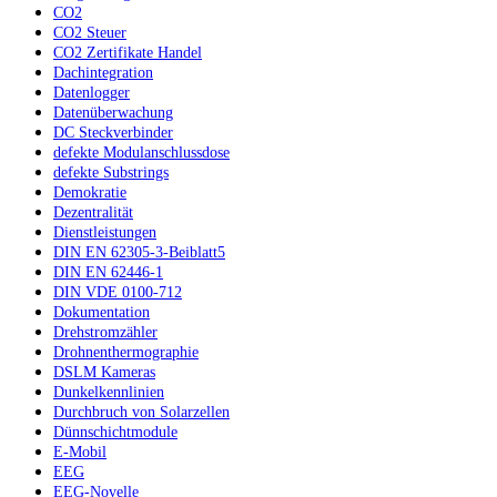
CO2
CO2 Steuer
CO2 Zertifikate Handel
Dachintegration
Datenlogger
Datenüberwachung
DC Steckverbinder
defekte Modulanschlussdose
defekte Substrings
Demokratie
Dezentralität
Dienstleistungen
DIN EN 62305-3-Beiblatt5
DIN EN 62446-1
DIN VDE 0100-712
Dokumentation
Drehstromzähler
Drohnenthermographie
DSLM Kameras
Dunkelkennlinien
Durchbruch von Solarzellen
Dünnschichtmodule
E-Mobil
EEG
EEG-Novelle