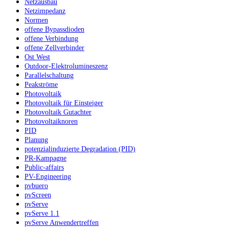
Netzausbau
Netzimpedanz
Normen
offene Bypassdioden
offene Verbindung
offene Zellverbinder
Ost West
Outdoor-Elektrolumineszenz
Parallelschaltung
Peakströme
Photovoltaik
Photovoltaik für Einsteiger
Photovoltaik Gutachter
Photovoltaiknoren
PID
Planung
potenzialinduzierte Degradation (PID)
PR-Kampagne
Public-affairs
PV-Engineering
pvbuero
pvScreen
pvServe
pvServe 1.1
pvServe Anwendertreffen