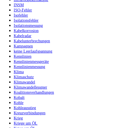
INSM
ISO-Fehler
Isofehler
Isolationsfehler
Isolationsmessung
Kabelkorrosion
Kabelradar
Kabelunterbrechungen
Kampagnen
keine Leerlaufspannung
Kennlinien
Kennlinienmessgeräte
Kennlinienmessung
Klima
Klimaschutz
Klimawandel
Klimawandelleugner
Koalitionsverhandlungen
Kobalt
Kohle
Kohleausstieg
Kreuzverbindungen
Krieg
Kriege um ÖL