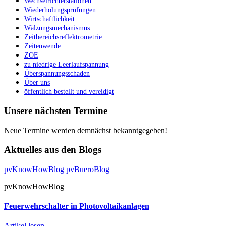
Wechselrichterstationen
Wiederholungsprüfungen
Wirtschaftlichkeit
Wälzungsmechanismus
Zeitbereichsreflektrometrie
Zeitenwende
ZOE
zu niedrige Leerlaufspannung
Überspannungsschaden
Über uns
öffentlich bestellt und vereidigt
Unsere nächsten Termine
Neue Termine werden demnächst bekanntgegeben!
Aktuelles aus den Blogs
pvKnowHowBlog
pvBueroBlog
pvKnowHowBlog
Feuerwehrschalter in Photovoltaikanlagen
Artikel lesen