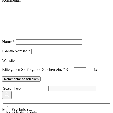
Kommentar
*
Name
*
E-Mail-Adresse
*
Website
Bitte geben Sie folgende Zeichen ein:
*
3
×
=
six
Mehr Ergebnisse...
Exact matches only