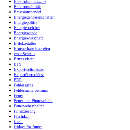
Elektrolumineszenz
Elektromobilität
Emissionshandel
Energiegenossenschaften
Energiepolitik
Energiespeicher
Energiewende
Energiewirtschaft
Erdölzeitalter
Erneuerbare Energien
erste Schritte
Ertragsdaten
ETS
Exportweltmeister
Exportüberschüsse
FDP
Fehlersuche
Fehlersuche Seminar
Feuer
Feuer und Photovoltaik
Feuerwehrschalter
Finanzierung
Flachdach
fossil
fridays for future