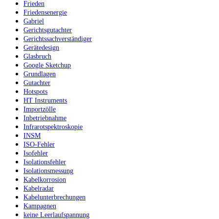
Frieden
Friedensenergie
Gabriel
Gerichtsgutachter
Gerichtssachverständiger
Gerätedesign
Glasbruch
Google Sketchup
Grundlagen
Gutachter
Hotspots
HT Instruments
Importzölle
Inbetriebnahme
Infrarotspektroskopie
INSM
ISO-Fehler
Isofehler
Isolationsfehler
Isolationsmessung
Kabelkorrosion
Kabelradar
Kabelunterbrechungen
Kampagnen
keine Leerlaufspannung