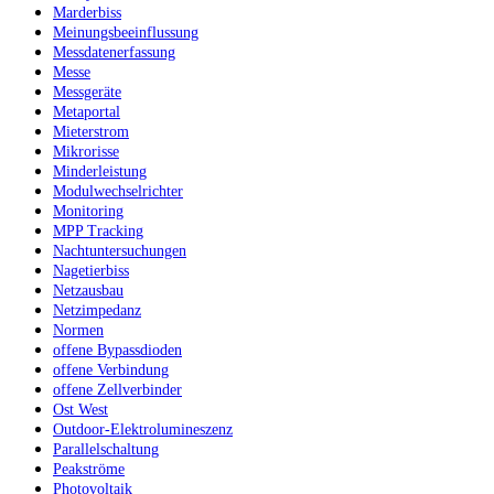
Marderbiss
Meinungsbeeinflussung
Messdatenerfassung
Messe
Messgeräte
Metaportal
Mieterstrom
Mikrorisse
Minderleistung
Modulwechselrichter
Monitoring
MPP Tracking
Nachtuntersuchungen
Nagetierbiss
Netzausbau
Netzimpedanz
Normen
offene Bypassdioden
offene Verbindung
offene Zellverbinder
Ost West
Outdoor-Elektrolumineszenz
Parallelschaltung
Peakströme
Photovoltaik