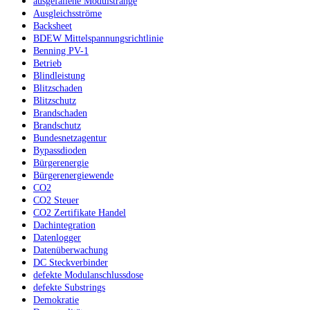
ausgefallene Modulstränge
Ausgleichsströme
Backsheet
BDEW Mittelspannungsrichtlinie
Benning PV-1
Betrieb
Blindleistung
Blitzschaden
Blitzschutz
Brandschaden
Brandschutz
Bundesnetzagentur
Bypassdioden
Bürgerenergie
Bürgerenergiewende
CO2
CO2 Steuer
CO2 Zertifikate Handel
Dachintegration
Datenlogger
Datenüberwachung
DC Steckverbinder
defekte Modulanschlussdose
defekte Substrings
Demokratie