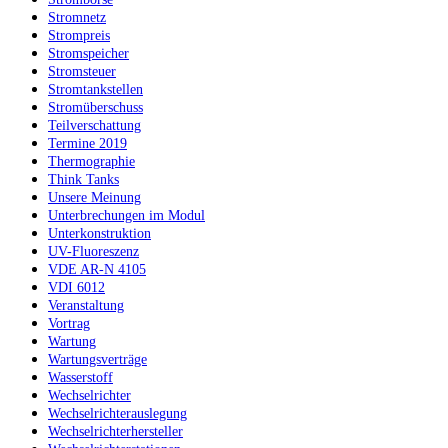
Stromnetz
Strompreis
Stromspeicher
Stromsteuer
Stromtankstellen
Stromüberschuss
Teilverschattung
Termine 2019
Thermographie
Think Tanks
Unsere Meinung
Unterbrechungen im Modul
Unterkonstruktion
UV-Fluoreszenz
VDE AR-N 4105
VDI 6012
Veranstaltung
Vortrag
Wartung
Wartungsverträge
Wasserstoff
Wechselrichter
Wechselrichterauslegung
Wechselrichterhersteller