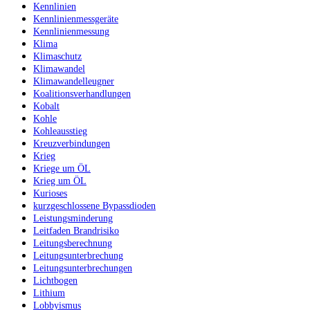
Kennlinien
Kennlinienmessgeräte
Kennlinienmessung
Klima
Klimaschutz
Klimawandel
Klimawandelleugner
Koalitionsverhandlungen
Kobalt
Kohle
Kohleausstieg
Kreuzverbindungen
Krieg
Kriege um ÖL
Krieg um ÖL
Kurioses
kurzgeschlossene Bypassdioden
Leistungsminderung
Leitfaden Brandrisiko
Leitungsberechnung
Leitungsunterbrechung
Leitungsunterbrechungen
Lichtbogen
Lithium
Lobbyismus