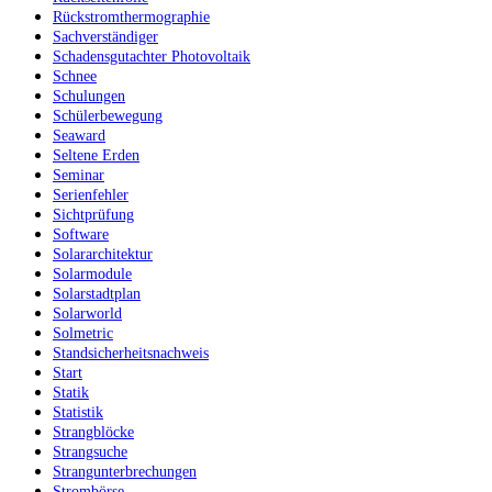
Rückstromthermographie
Sachverständiger
Schadensgutachter Photovoltaik
Schnee
Schulungen
Schülerbewegung
Seaward
Seltene Erden
Seminar
Serienfehler
Sichtprüfung
Software
Solararchitektur
Solarmodule
Solarstadtplan
Solarworld
Solmetric
Standsicherheitsnachweis
Start
Statik
Statistik
Strangblöcke
Strangsuche
Strangunterbrechungen
Strombörse