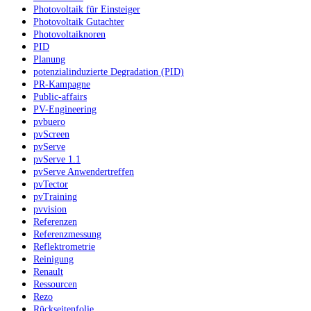
Photovoltaik für Einsteiger
Photovoltaik Gutachter
Photovoltaiknoren
PID
Planung
potenzialinduzierte Degradation (PID)
PR-Kampagne
Public-affairs
PV-Engineering
pvbuero
pvScreen
pvServe
pvServe 1.1
pvServe Anwendertreffen
pvTector
pvTraining
pvvision
Referenzen
Referenzmessung
Reflektrometrie
Reinigung
Renault
Ressourcen
Rezo
Rückseitenfolie