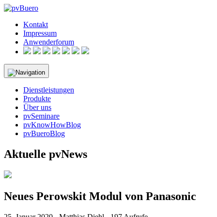
Skip
to
Kontakt
content
Impressum
Anwenderforum
Dienstleistungen
Produkte
Über uns
pvSeminare
pvKnowHowBlog
pvBueroBlog
Aktuelle pvNews
Neues Perowskit Modul von Panasonic
25. Januar 2020 - Matthias Diehl - 197 Aufrufe