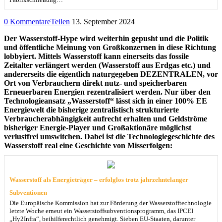
0 Kommentare
Teilen
13. September 2024
Der Wasserstoff-Hype wird weiterhin gepusht und die Politik
und öffentliche Meinung von Großkonzernen in diese Richtung
lobbyiert. Mittels Wasserstoff kann einerseits das fossile
Zeitalter verlängert werden (Wasserstoff aus Erdgas etc.) und
andererseits die eigentlich naturgegeben DEZENTRALEN, vor
Ort von Verbrauchern direkt nutz- und speicherbaren
Erneuerbaren Energien rezentralisiert werden. Nur über den
Technologieansatz „Wasserstoff“ lässt sich in einer 100% EE
Energiewelt die bisherige zentralistisch strukturierte
Verbraucherabhängigkeit aufrecht erhalten und Geldströme
bisheriger Energie-Player und Großaktionäre möglichst
verlustfrei umswitchen. Dabei ist die Technologiegeschichte des
Wasserstoff real eine Geschichte von Misserfolgen:
Wasserstoff als Energieträger – erfolglos trotz jahrzehntelanger
Subventionen
Die Europäische Kommission hat zur Förderung der Wasserstofftechnologie
letzte Woche erneut ein Wasserstoffsubventionsprogramm, das IPCEI
„Hy2Infra“, beihilferechtlich genehmigt. Sieben EU-Staaten, darunter