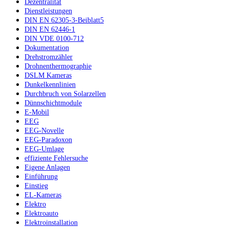
Dezentralität
Dienstleistungen
DIN EN 62305-3-Beiblatt5
DIN EN 62446-1
DIN VDE 0100-712
Dokumentation
Drehstromzähler
Drohnenthermographie
DSLM Kameras
Dunkelkennlinien
Durchbruch von Solarzellen
Dünnschichtmodule
E-Mobil
EEG
EEG-Novelle
EEG-Paradoxon
EEG-Umlage
effiziente Fehlersuche
Eigene Anlagen
Einführung
Einstieg
EL-Kameras
Elektro
Elektroauto
Elektroinstallation