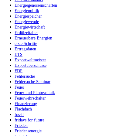
Energiegenossenschaften
Energiepolitik
Energiespeicher
Energiewende
Energiewirtschaft
Erdölzeitalter
Erneuerbare Energien
erste Schritte
Ertragsdaten
ETS
Exportweltmeister
Exportüberschüsse
FDP
Fehlersuche
Fehlersuche Seminar
Feuer
Feuer und Photovoltaik
Feuerwehrschalter
Finanzierung
Flachdach
fossil
fridays for future
Frieden
Friedensenergie