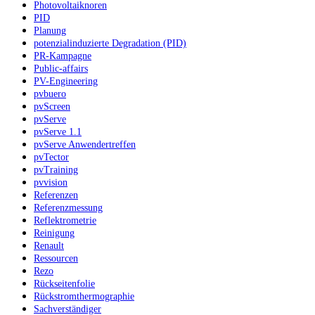
Photovoltaiknoren
PID
Planung
potenzialinduzierte Degradation (PID)
PR-Kampagne
Public-affairs
PV-Engineering
pvbuero
pvScreen
pvServe
pvServe 1.1
pvServe Anwendertreffen
pvTector
pvTraining
pvvision
Referenzen
Referenzmessung
Reflektrometrie
Reinigung
Renault
Ressourcen
Rezo
Rückseitenfolie
Rückstromthermographie
Sachverständiger