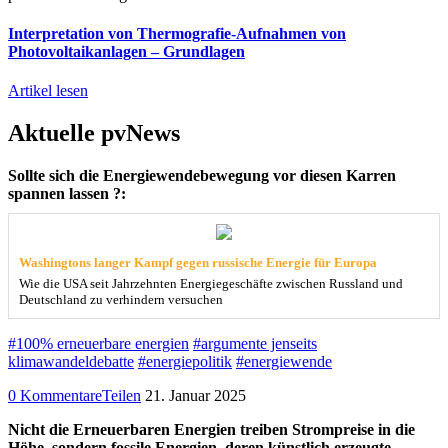
Interpretation von Thermografie-Aufnahmen von
Photovoltaikanlagen – Grundlagen
Artikel lesen
Aktuelle pvNews
Sollte sich die Energiewendebewegung vor diesen Karren
spannen lassen ?:
Washingtons langer Kampf gegen russische Energie für Europa
Wie die USA seit Jahrzehnten Energiegeschäfte zwischen Russland und
Deutschland zu verhindern versuchen
#100% erneuerbare energien
#argumente jenseits
klimawandeldebatte
#energiepolitik
#energiewende
0 Kommentare
Teilen
21. Januar 2025
Nicht die Erneuerbaren Energien treiben Strompreise in die
Höhe, sondern fossile Energien, deren künstlich erzeugte