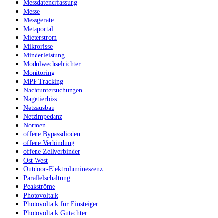
Messdatenerfassung
Messe
Messgeräte
Metaportal
Mieterstrom
Mikrorisse
Minderleistung
Modulwechselrichter
Monitoring
MPP Tracking
Nachtuntersuchungen
Nagetierbiss
Netzausbau
Netzimpedanz
Normen
offene Bypassdioden
offene Verbindung
offene Zellverbinder
Ost West
Outdoor-Elektrolumineszenz
Parallelschaltung
Peakströme
Photovoltaik
Photovoltaik für Einsteiger
Photovoltaik Gutachter