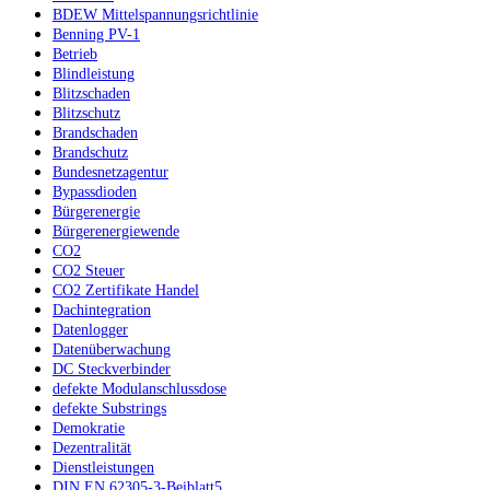
BDEW Mittelspannungsrichtlinie
Benning PV-1
Betrieb
Blindleistung
Blitzschaden
Blitzschutz
Brandschaden
Brandschutz
Bundesnetzagentur
Bypassdioden
Bürgerenergie
Bürgerenergiewende
CO2
CO2 Steuer
CO2 Zertifikate Handel
Dachintegration
Datenlogger
Datenüberwachung
DC Steckverbinder
defekte Modulanschlussdose
defekte Substrings
Demokratie
Dezentralität
Dienstleistungen
DIN EN 62305-3-Beiblatt5