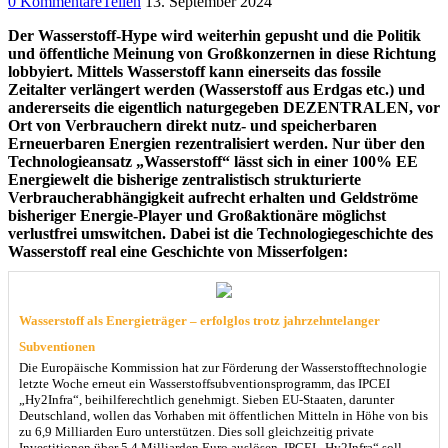
0 Kommentare
Teilen
13. September 2024
Der Wasserstoff-Hype wird weiterhin gepusht und die Politik
und öffentliche Meinung von Großkonzernen in diese Richtung
lobbyiert. Mittels Wasserstoff kann einerseits das fossile
Zeitalter verlängert werden (Wasserstoff aus Erdgas etc.) und
andererseits die eigentlich naturgegeben DEZENTRALEN, vor
Ort von Verbrauchern direkt nutz- und speicherbaren
Erneuerbaren Energien rezentralisiert werden. Nur über den
Technologieansatz „Wasserstoff“ lässt sich in einer 100% EE
Energiewelt die bisherige zentralistisch strukturierte
Verbraucherabhängigkeit aufrecht erhalten und Geldströme
bisheriger Energie-Player und Großaktionäre möglichst
verlustfrei umswitchen. Dabei ist die Technologiegeschichte des
Wasserstoff real eine Geschichte von Misserfolgen:
Wasserstoff als Energieträger – erfolglos trotz jahrzehntelanger
Subventionen
Die Europäische Kommission hat zur Förderung der Wasserstofftechnologie
letzte Woche erneut ein Wasserstoffsubventionsprogramm, das IPCEI
„Hy2Infra“, beihilferechtlich genehmigt. Sieben EU-Staaten, darunter
Deutschland, wollen das Vorhaben mit öffentlichen Mitteln in Höhe von bis
zu 6,9 Milliarden Euro unterstützen. Dies soll gleichzeitig private
Investitionen über 5,4 Milliarden Euro auslösen. IPCEI „Hy2Infra“ soll