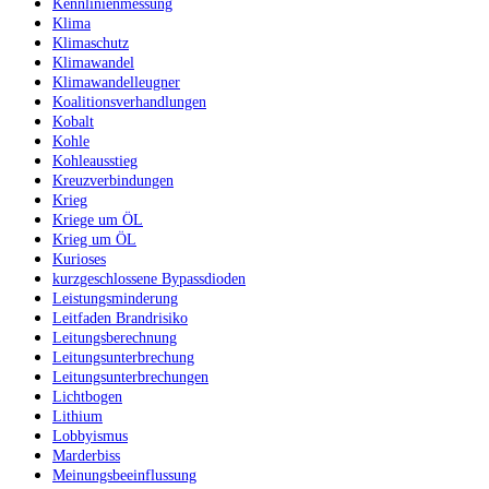
Kennlinienmessung
Klima
Klimaschutz
Klimawandel
Klimawandelleugner
Koalitionsverhandlungen
Kobalt
Kohle
Kohleausstieg
Kreuzverbindungen
Krieg
Kriege um ÖL
Krieg um ÖL
Kurioses
kurzgeschlossene Bypassdioden
Leistungsminderung
Leitfaden Brandrisiko
Leitungsberechnung
Leitungsunterbrechung
Leitungsunterbrechungen
Lichtbogen
Lithium
Lobbyismus
Marderbiss
Meinungsbeeinflussung