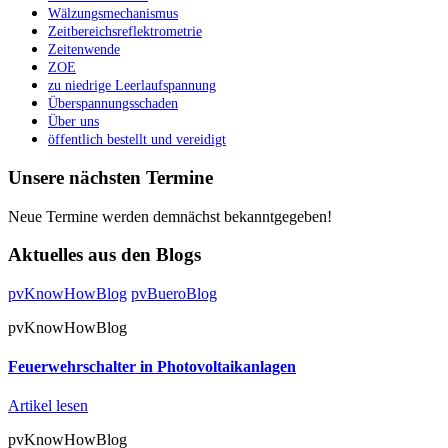
Wälzungsmechanismus
Zeitbereichsreflektrometrie
Zeitenwende
ZOE
zu niedrige Leerlaufspannung
Überspannungsschaden
Über uns
öffentlich bestellt und vereidigt
Unsere nächsten Termine
Neue Termine werden demnächst bekanntgegeben!
Aktuelles aus den Blogs
pvKnowHowBlog
pvBueroBlog
pvKnowHowBlog
Feuerwehrschalter in Photovoltaikanlagen
Artikel lesen
pvKnowHowBlog