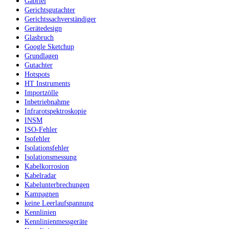
Gabriel
Gerichtsgutachter
Gerichtssachverständiger
Gerätedesign
Glasbruch
Google Sketchup
Grundlagen
Gutachter
Hotspots
HT Instruments
Importzölle
Inbetriebnahme
Infrarotspektroskopie
INSM
ISO-Fehler
Isofehler
Isolationsfehler
Isolationsmessung
Kabelkorrosion
Kabelradar
Kabelunterbrechungen
Kampagnen
keine Leerlaufspannung
Kennlinien
Kennlinienmessgeräte