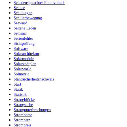
Schadensgutachter Photovoltaik
Schnee
Schulungen
Schülerbewegung
Seaward
Seltene Erden
Seminar
Serienfehler
Sichtprüfung
Software
Solararchitektur
Solarmodule
Solarstadtplan
Solarworld
Solmetric
Standsicherheitsnachweis
Start
Statik
Statistik
Strangblöcke
Strangsuche
Strangunterbrechungen
Strombörse
Stromnetz
Strompreis