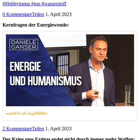
##lobbyismus #gas #wasserstoff
0 Kommentare
Teilen
1. April 2023
Kernfragen der Energiewende:
watch?v=sL3aq3lRHUc
2 Kommentare
Teilen
1. April 2023
Der Krieg ums Erdgas endet nicht durch immer mehr Waffen: