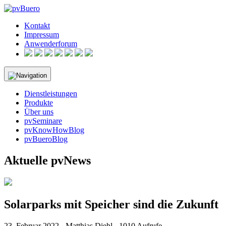
Skip
to
Kontakt
content
Impressum
Anwenderforum
Dienstleistungen
Produkte
Über uns
pvSeminare
pvKnowHowBlog
pvBueroBlog
Aktuelle pvNews
Solarparks mit Speicher sind die Zukunft
23. Februar 2022 - Matthias Diehl - 1010 Aufrufe