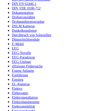
DIN EN 62446-1
DIN VDE 0100-712
Dokumentation
Drehstromzähler
Drohnenthermographie
DSLM Kameras
Dunkelkennlinien
Durchbruch von Solarzellen
Dünnschichtmodule
E-Mobil
EEG
EEG-Novelle
EEG-Paradoxon
EEG-Umlage
effiziente Fehlersuche
Eigene Anlagen
Einführung
Einstieg
EL-Kameras
Elektro
Elektroauto
Elektroinstallation
Elektrolumineszenz
Elektromobilität
Emissionshandel