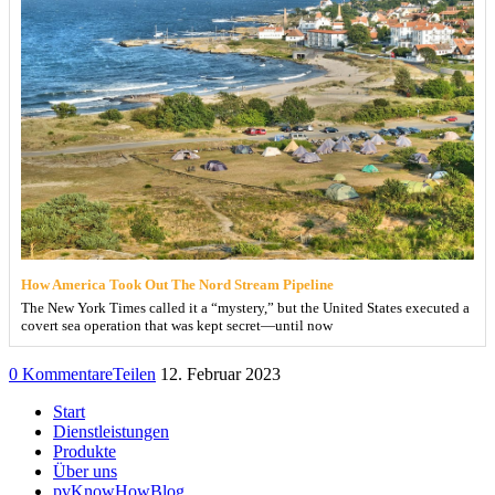
How America Took Out The Nord Stream Pipeline
The New York Times called it a “mystery,” but the United States executed a
covert sea operation that was kept secret—until now
0 Kommentare
Teilen
12. Februar 2023
Start
Dienstleistungen
Produkte
Über uns
pvKnowHowBlog