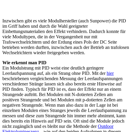
Inzwischen gibt es viele Modulhersteller (auch Sunpower) die PID
im Griff haben und durch die Wahl geeigneter
Einbettungsmaterialien den Effekt verhindern. Dadurch konnte für
viele Modultypen, die in der Vergangenheit nur mit
Trafowechselrichtern und der Erdung eines Pols der DC Seite
betrieben werden durften, inzwischen auch der Betrieb an trafolosen
Wechselrichtern wieder freigegeben werden.
Wie erkennt man PID
Ein Modulstrang mit PID weist eine deutlich geringere
Leerlaufspannung auf, als ein Strang ohne PID. Mit der
hier
beschriebenen vergleichenden Messung der Leerlaufspannungen
verschiedener Stränge lassen sich also bereits erste Hinweise auf
PID finden. Typisch für PID ist es, dass der Effekt nur an einem
Strangende auftritt. Bei Modulen mit N-dotierten Zellen am
positiven Strangende und bei Modulen mit p-dotierten Zellen am
negativen Strangende. Wenn man also dazu in der Lage ist bei
einzelnen Modulen eines Stranges jeweils die Leerlaufspannung zu
messen und diese zum Strangende hin immer mehr abnimmt, kann
dies bereits ein Hinweis auf PID sein. Oft sind die Module jedoch
nicht zugänglich und es bleibt nur die Methode der
Outdoor
Elektrolumineszenz
– wie auf den beiden Aufnahmen in diesem