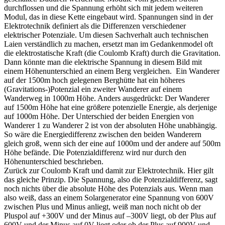
durchflossen und die Spannung erhöht sich mit jedem weiteren
Modul, das in diese Kette eingebaut wird. Spannungen sind in der
Elektrotechnik definiert als die Differenzen verschiedener
elektrischer Potenziale. Um diesen Sachverhalt auch technischen
Laien verständlich zu machen, ersetzt man im Gedankenmodel oft
die elektrostatische Kraft (die Coulomb Kraft) durch die Gravitation.
Dann könnte man die elektrische Spannung in diesem Bild mit
einem Höhenunterschied an einem Berg vergleichen. Ein Wanderer
auf der 1500m hoch gelegenen Berghütte hat ein höheres
(Gravitations-)Potenzial ein zweiter Wanderer auf einem
Wanderweg in 1000m Höhe. Anders ausgedrückt: Der Wanderer
auf 1500m Höhe hat eine größere potenzielle Energie, als derjenige
auf 1000m Höhe. Der Unterschied der beiden Energien von
Wanderer 1 zu Wanderer 2 ist von der absoluten Höhe unabhängig.
So wäre die Energiedifferenz zwischen den beiden Wanderern
gleich groß, wenn sich der eine auf 1000m und der andere auf 500m
Höhe befände. Die Potenzialdifferenz wird nur durch den
Höhenunterschied beschrieben.
Zurück zur Coulomb Kraft und damit zur Elektrotechnik. Hier gilt
das gleiche Prinzip. Die Spannung, also die Potenzialdifferenz, sagt
noch nichts über die absolute Höhe des Potenzials aus. Wenn man
also weiß, dass an einem Solargenerator eine Spannung von 600V
zwischen Plus und Minus anliegt, weiß man noch nicht ob der
Pluspol auf +300V und der Minus auf –300V liegt, ob der Plus auf
600V und der Minus auf 0V liegt oder ob der Plus auf 900V und