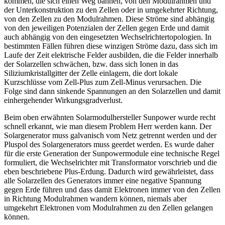
kommen, die sich einen Weg bahnen, von den Modulrahmen und
der Unterkonstruktion zu den Zellen oder in umgekehrter Richtung,
von den Zellen zu den Modulrahmen. Diese Ströme sind abhängig
von den jeweiligen Potenzialen der Zellen gegen Erde und damit
auch abhängig von den eingesetzten Wechselrichtertopologien. In
bestimmten Fällen führen diese winzigen Ströme dazu, dass sich im
Laufe der Zeit elektrische Felder ausbilden, die die Felder innerhalb
der Solarzellen schwächen, bzw. dass sich Ionen in das
Siliziumkristallgitter der Zelle einlagern, die dort lokale
Kurzschlüsse vom Zell-Plus zum Zell-Minus verursachen. Die
Folge sind dann sinkende Spannungen an den Solarzellen und damit
einhergehender Wirkungsgradverlust.
Beim oben erwähnten Solarmodulhersteller Sunpower wurde recht
schnell erkannt, wie man diesem Problem Herr werden kann. Der
Solargenerator muss galvanisch vom Netz getrennt werden und der
Pluspol des Solargenerators muss geerdet werden. Es wurde daher
für die erste Generation der Sunpowermodule eine technische Regel
formuliert, die Wechselrichter mit Transformator vorschrieb und die
eben beschriebene Plus-Erdung. Dadurch wird gewährleistet, dass
alle Solarzellen des Generators immer eine negative Spannung
gegen Erde führen und dass damit Elektronen immer von den Zellen
in Richtung Modulrahmen wandern können, niemals aber
umgekehrt Elektronen vom Modulrahmen zu den Zellen gelangen
können.