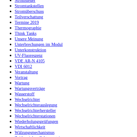
Stromsteuer
Stromtankstellen
Stromüberschuss
Teilverschattung
Termine 2019
Thermographie
Think Tanks
Unsere Meinung
Unterbrechungen im Modul
Unterkonstruktion
UV-Fluoreszenz
VDE AR-N 4105
VDI 6012
Veranstaltung
Vortrag
Wartung
Wartungsverträge
Wasserstoff
Wechselrichter
Wechselrichterauslegung
Wechselrichterhersteller
Wechselrichterstationen
Wiederholungsprüfungen
Wirtschaftlichkeit
Wälzungsmechanismus