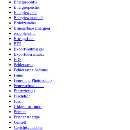
Energiepolitik
Energiespeicher
Energiewende
Energiewirtschaft
Erdölzeitalter
Erneuerbare Energien
erste Schritte
Ertragsdaten
ETS
Exportweltmeister
Exportüberschüsse
FDP
Fehlersuche
Fehlersuche Seminar
Feuer
Feuer und Photovoltaik
Feuerwehrschalter
Finanzierung
Flachdach
fossil
fridays for future
Frieden
Friedensenergie
Gabriel
Gerichtsgutachter