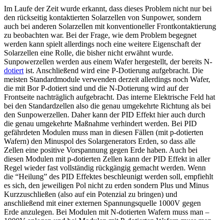
Im Laufe der Zeit wurde erkannt, dass dieses Problem nicht nur bei
den rückseitig kontaktierten Solarzellen von Sunpower, sondern
auch bei anderen Solarzellen mit konventioneller Frontkontaktierung
zu beobachten war. Bei der Frage, wie dem Problem begegnet
werden kann spielt allerdings noch eine weitere Eigenschaft der
Solarzellen eine Rolle, die bisher nicht erwähnt wurde.
Sunpowerzellen werden aus einem Wafer hergestellt, der bereits N-
dotiert
ist. Anschließend wird eine P-Dotierung aufgebracht. Die
meisten Standardmodule verwenden derzeit allerdings noch Wafer,
die mit Bor P-dotiert sind und die N-Dotierung wird auf der
Frontseite nachträglich aufgebracht. Das interne Elektrische Feld hat
bei den Standardzellen also die genau umgekehrte Richtung als bei
den Sunpowerzellen. Daher kann der PID Effekt hier auch durch
die genau umgekehrte Maßnahme verhindert werden. Bei PID
gefährdeten Modulen muss man in diesen Fällen (mit p-dotierten
Wafern) den Minuspol des Solargenerators Erden, so dass alle
Zellen eine positive Vorspannung gegen Erde haben. Auch bei
diesen Modulen mit p-dotierten Zellen kann der PID Effekt in aller
Regel wieder fast vollständig rückgängig gemacht werden. Wenn
die “Heilung” des PID Effektes beschleunigt werden soll, empfiehlt
es sich, den jeweiligen Pol nicht zu erden sondern Plus und Minus
Kurzzuschließen (also auf ein Potenzial zu bringen) und
anschließend mit einer externen Spannungsquelle 1000V gegen
Erde anzulegen. Bei Modulen mit N-dotierten Wafern muss man –