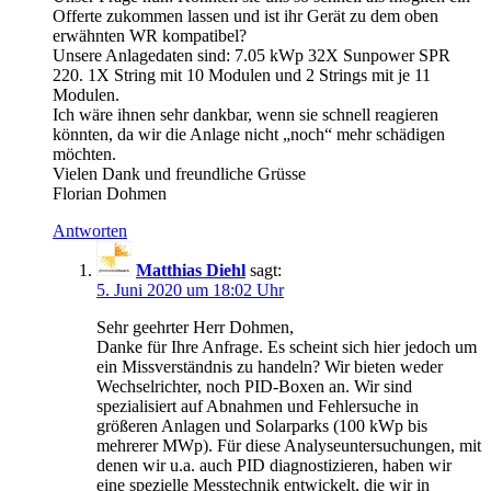
Offerte zukommen lassen und ist ihr Gerät zu dem oben
erwähnten WR kompatibel?
Unsere Anlagedaten sind: 7.05 kWp 32X Sunpower SPR
220. 1X String mit 10 Modulen und 2 Strings mit je 11
Modulen.
Ich wäre ihnen sehr dankbar, wenn sie schnell reagieren
könnten, da wir die Anlage nicht „noch“ mehr schädigen
möchten.
Vielen Dank und freundliche Grüsse
Florian Dohmen
Antworten
Matthias Diehl
sagt:
5. Juni 2020 um 18:02 Uhr
Sehr geehrter Herr Dohmen,
Danke für Ihre Anfrage. Es scheint sich hier jedoch um
ein Missverständnis zu handeln? Wir bieten weder
Wechselrichter, noch PID-Boxen an. Wir sind
spezialisiert auf Abnahmen und Fehlersuche in
größeren Anlagen und Solarparks (100 kWp bis
mehrerer MWp). Für diese Analyseuntersuchungen, mit
denen wir u.a. auch PID diagnostizieren, haben wir
eine spezielle Messtechnik entwickelt, die wir in