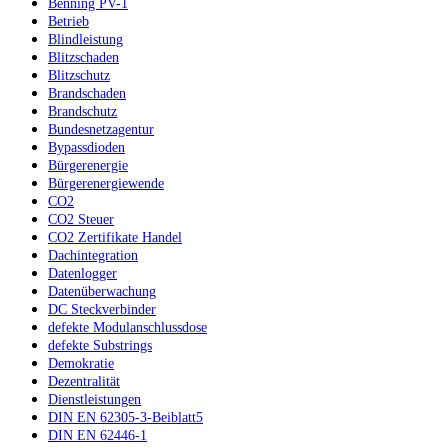
Benning PV-1
Betrieb
Blindleistung
Blitzschaden
Blitzschutz
Brandschaden
Brandschutz
Bundesnetzagentur
Bypassdioden
Bürgerenergie
Bürgerenergiewende
CO2
CO2 Steuer
CO2 Zertifikate Handel
Dachintegration
Datenlogger
Datenüberwachung
DC Steckverbinder
defekte Modulanschlussdose
defekte Substrings
Demokratie
Dezentralität
Dienstleistungen
DIN EN 62305-3-Beiblatt5
DIN EN 62446-1