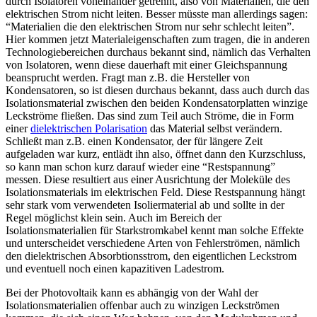
durch Isolatoren voneinander getrennt, also von Materialien, die den
elektrischen Strom nicht leiten. Besser müsste man allerdings sagen:
“Materialien die den elektrischen Strom nur sehr schlecht leiten”.
Hier kommen jetzt Materialeigenschaften zum tragen, die in anderen
Technologiebereichen durchaus bekannt sind, nämlich das Verhalten
von Isolatoren, wenn diese dauerhaft mit einer Gleichspannung
beansprucht werden. Fragt man z.B. die Hersteller von
Kondensatoren, so ist diesen durchaus bekannt, dass auch durch das
Isolationsmaterial zwischen den beiden Kondensatorplatten winzige
Leckströme fließen. Das sind zum Teil auch Ströme, die in Form
einer
dielektrischen Polarisation
das Material selbst verändern.
Schließt man z.B. einen Kondensator, der für längere Zeit
aufgeladen war kurz, entlädt ihn also, öffnet dann den Kurzschluss,
so kann man schon kurz darauf wieder eine “Restspannung”
messen. Diese resultiert aus einer Ausrichtung der Moleküle des
Isolationsmaterials im elektrischen Feld. Diese Restspannung hängt
sehr stark vom verwendeten Isoliermaterial ab und sollte in der
Regel möglichst klein sein. Auch im Bereich der
Isolationsmaterialien für Starkstromkabel kennt man solche Effekte
und unterscheidet verschiedene Arten von Fehlerströmen, nämlich
den dielektrischen Absorbtionsstrom, den eigentlichen Leckstrom
und eventuell noch einen kapazitiven Ladestrom.
Bei der Photovoltaik kann es abhängig von der Wahl der
Isolationsmaterialien offenbar auch zu winzigen Leckströmen