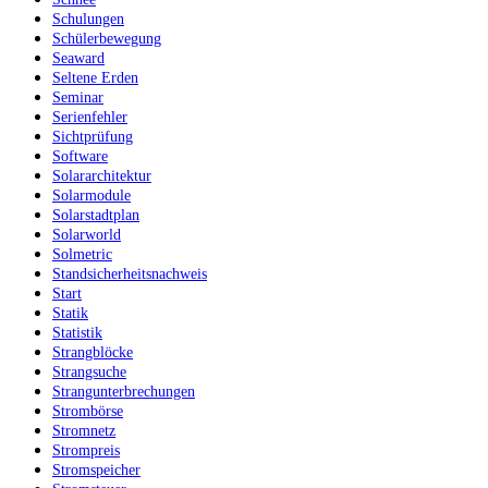
Schulungen
Schülerbewegung
Seaward
Seltene Erden
Seminar
Serienfehler
Sichtprüfung
Software
Solararchitektur
Solarmodule
Solarstadtplan
Solarworld
Solmetric
Standsicherheitsnachweis
Start
Statik
Statistik
Strangblöcke
Strangsuche
Strangunterbrechungen
Strombörse
Stromnetz
Strompreis
Stromspeicher