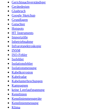
Gerichtssachverständiger
Gerätedesign
Glasbruch
Google Sketchup
Grundlagen
Gutachter
Hotspots
HT Instruments
Importzölle
Inbetriebnahme
Infrarotspektroskopie
INSM
ISO-Fehler
Isofehler
Isolationsfehler
Isolationsmessung
Kabelkorrosion
Kabelradar
Kabelunterbrechungen
Kampagnen
keine Leerlaufspannung
Kennlinien
Kennlinienmessgeräte
Kennlinienmessung
Klima