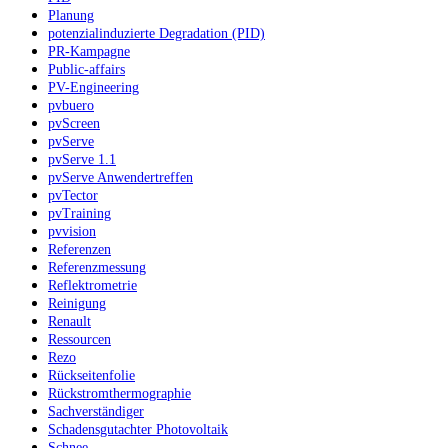
Planung
potenzialinduzierte Degradation (PID)
PR-Kampagne
Public-affairs
PV-Engineering
pvbuero
pvScreen
pvServe
pvServe 1.1
pvServe Anwendertreffen
pvTector
pvTraining
pvvision
Referenzen
Referenzmessung
Reflektrometrie
Reinigung
Renault
Ressourcen
Rezo
Rückseitenfolie
Rückstromthermographie
Sachverständiger
Schadensgutachter Photovoltaik
Schnee