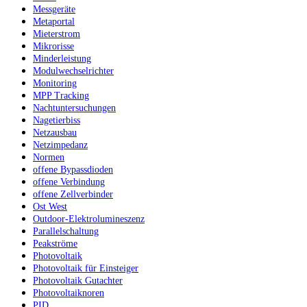
Messgeräte
Metaportal
Mieterstrom
Mikrorisse
Minderleistung
Modulwechselrichter
Monitoring
MPP Tracking
Nachtuntersuchungen
Nagetierbiss
Netzausbau
Netzimpedanz
Normen
offene Bypassdioden
offene Verbindung
offene Zellverbinder
Ost West
Outdoor-Elektrolumineszenz
Parallelschaltung
Peakströme
Photovoltaik
Photovoltaik für Einsteiger
Photovoltaik Gutachter
Photovoltaiknoren
PID