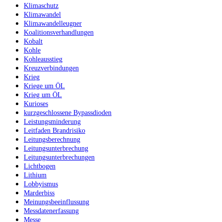
Klimaschutz
Klimawandel
Klimawandelleugner
Koalitionsverhandlungen
Kobalt
Kohle
Kohleausstieg
Kreuzverbindungen
Krieg
Kriege um ÖL
Krieg um ÖL
Kurioses
kurzgeschlossene Bypassdioden
Leistungsminderung
Leitfaden Brandrisiko
Leitungsberechnung
Leitungsunterbrechung
Leitungsunterbrechungen
Lichtbogen
Lithium
Lobbyismus
Marderbiss
Meinungsbeeinflussung
Messdatenerfassung
Messe