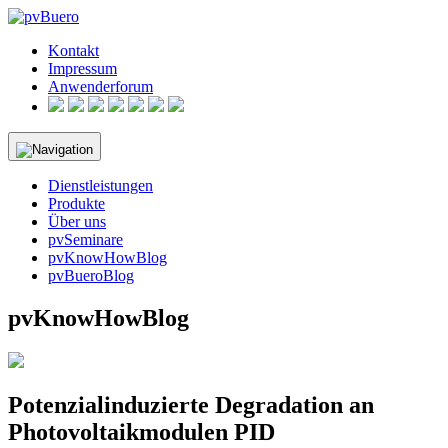
Skip
to
Kontakt
content
Impressum
Anwenderforum
Dienstleistungen
Produkte
Über uns
pvSeminare
pvKnowHowBlog
pvBueroBlog
pvKnowHowBlog
Potenzialinduzierte Degradation an
Photovoltaikmodulen PID