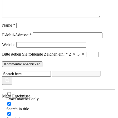
Name
*
E-Mail-Adresse
*
Website
Bitte geben Sie folgende Zeichen ein:
*
2
×
3
=
Mehr Ergebnisse...
Exact matches only
Search in title