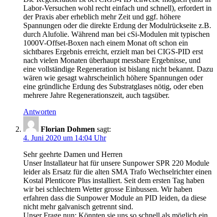
Labor-Versuchen wohl recht einfach und schnell), erfordert in
der Praxis aber erheblich mehr Zeit und ggf. höhere
Spannungen oder die direkte Erdung der Modulrückseite z.B.
durch Alufolie. Während man bei cSi-Modulen mit typischen
1000V-Offset-Boxen nach einem Monat oft schon ein
sichtbares Ergebnis erreicht, erzielt man bei CIGS-PID erst
nach vielen Monaten überhaupt messbare Ergebnisse, und
eine vollständige Regeneration ist bislang nicht bekannt. Dazu
wären wie gesagt wahrscheinlich höhere Spannungen oder
eine gründliche Erdung des Substratglases nötig, oder eben
mehrere Jahre Regenerationszeit, auch tagsüber.
Antworten
Florian Dohmen
sagt:
4. Juni 2020 um 14:04 Uhr
Sehr geehrte Damen und Herren
Unser Installateur hat für unsere Sunpower SPR 220 Module
leider als Ersatz für die alten SMA Trafo Wechselrichter einen
Kostal Plenticore Plus installiert. Seit dem ersten Tag haben
wir bei schlechtem Wetter grosse Einbussen. Wir haben
erfahren dass die Sunpower Module an PID leiden, da diese
nicht mehr galvanisch getrennt sind.
Unser Frage nun: Könnten sie uns so schnell als möglich ein