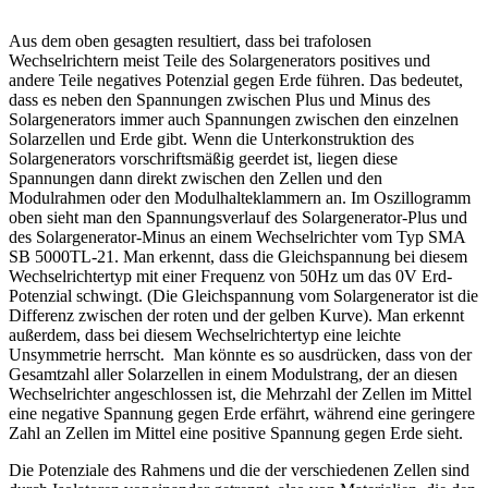
Aus dem oben gesagten resultiert, dass bei trafolosen
Wechselrichtern meist Teile des Solargenerators positives und
andere Teile negatives Potenzial gegen Erde führen. Das bedeutet,
dass es neben den Spannungen zwischen Plus und Minus des
Solargenerators immer auch Spannungen zwischen den einzelnen
Solarzellen und Erde gibt. Wenn die Unterkonstruktion des
Solargenerators vorschriftsmäßig geerdet ist, liegen diese
Spannungen dann direkt zwischen den Zellen und den
Modulrahmen oder den Modulhalteklammern an. Im Oszillogramm
oben sieht man den Spannungsverlauf des Solargenerator-Plus und
des Solargenerator-Minus an einem Wechselrichter vom Typ SMA
SB 5000TL-21. Man erkennt, dass die Gleichspannung bei diesem
Wechselrichtertyp mit einer Frequenz von 50Hz um das 0V Erd-
Potenzial schwingt. (Die Gleichspannung vom Solargenerator ist die
Differenz zwischen der roten und der gelben Kurve). Man erkennt
außerdem, dass bei diesem Wechselrichtertyp eine leichte
Unsymmetrie herrscht. Man könnte es so ausdrücken, dass von der
Gesamtzahl aller Solarzellen in einem Modulstrang, der an diesen
Wechselrichter angeschlossen ist, die Mehrzahl der Zellen im Mittel
eine negative Spannung gegen Erde erfährt, während eine geringere
Zahl an Zellen im Mittel eine positive Spannung gegen Erde sieht.
Die Potenziale des Rahmens und die der verschiedenen Zellen sind