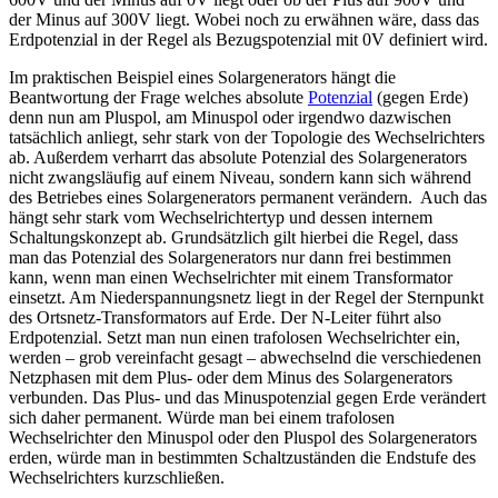
der Minus auf 300V liegt. Wobei noch zu erwähnen wäre, dass das
Erdpotenzial in der Regel als Bezugspotenzial mit 0V definiert wird.
Im praktischen Beispiel eines Solargenerators hängt die
Beantwortung der Frage welches absolute
Potenzial
(gegen Erde)
denn nun am Pluspol, am Minuspol oder irgendwo dazwischen
tatsächlich anliegt, sehr stark von der Topologie des Wechselrichters
ab. Außerdem verharrt das absolute Potenzial des Solargenerators
nicht zwangsläufig auf einem Niveau, sondern kann sich während
des Betriebes eines Solargenerators permanent verändern. Auch das
hängt sehr stark vom Wechselrichtertyp und dessen internem
Schaltungskonzept ab. Grundsätzlich gilt hierbei die Regel, dass
man das Potenzial des Solargenerators nur dann frei bestimmen
kann, wenn man einen Wechselrichter mit einem Transformator
einsetzt. Am Niederspannungsnetz liegt in der Regel der Sternpunkt
des Ortsnetz-Transformators auf Erde. Der N-Leiter führt also
Erdpotenzial. Setzt man nun einen trafolosen Wechselrichter ein,
werden – grob vereinfacht gesagt – abwechselnd die verschiedenen
Netzphasen mit dem Plus- oder dem Minus des Solargenerators
verbunden. Das Plus- und das Minuspotenzial gegen Erde verändert
sich daher permanent. Würde man bei einem trafolosen
Wechselrichter den Minuspol oder den Pluspol des Solargenerators
erden, würde man in bestimmten Schaltzuständen die Endstufe des
Wechselrichters kurzschließen.