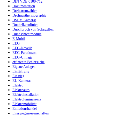
DIN VDE 0100-712
Dokumentation
Drehstromzähler
Drohnenthermographie
DSLM Kameras
Dunkelkennlinien
Durchbruch von Solarzellen
Dünnschichtmodule
E-Mobil
EEG
EEG-Novelle
EEG-Paradoxon
EEG-Umlage
effiziente Fehlersuche
Eigene Anlagen
Einführung
Einstieg
EL-Kameras
Elektro
Elektroauto
Elektroinstallation
Elektrolumineszenz
Elektromobilität
Emissionshandel
Energiegenossenschaften