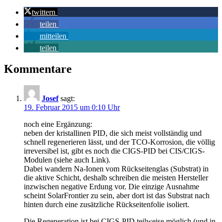
twittern
teilen
mitteilen
teilen
Kommentare
Josef
sagt:
19. Februar 2015 um 0:10 Uhr
noch eine Ergänzung:
neben der kristallinen PID, die sich meist vollständig und
schnell regenerieren lässt, und der TCO-Korrosion, die völlig
irreversibel ist, gibt es noch die CIGS-PID bei CIS/CIGS-
Modulen (siehe auch Link).
Dabei wandern Na-Ionen vom Rückseitenglas (Substrat) in
die aktive Schicht, deshalb schreiben die meisten Hersteller
inzwischen negative Erdung vor. Die einzige Ausnahme
scheint SolarFrontier zu sein, aber dort ist das Substrat nach
hinten durch eine zusätzliche Rückseitenfolie isoliert.
Die Regeneration ist bei CIGS-PID teilweise möglich (und in