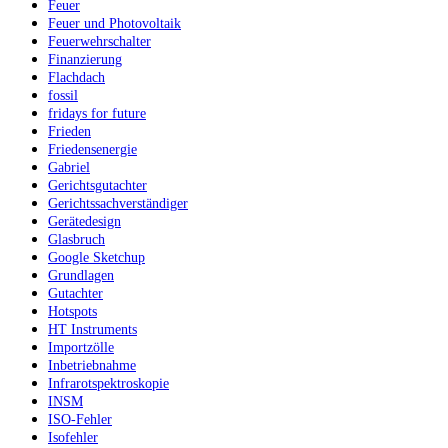
Feuer
Feuer und Photovoltaik
Feuerwehrschalter
Finanzierung
Flachdach
fossil
fridays for future
Frieden
Friedensenergie
Gabriel
Gerichtsgutachter
Gerichtssachverständiger
Gerätedesign
Glasbruch
Google Sketchup
Grundlagen
Gutachter
Hotspots
HT Instruments
Importzölle
Inbetriebnahme
Infrarotspektroskopie
INSM
ISO-Fehler
Isofehler