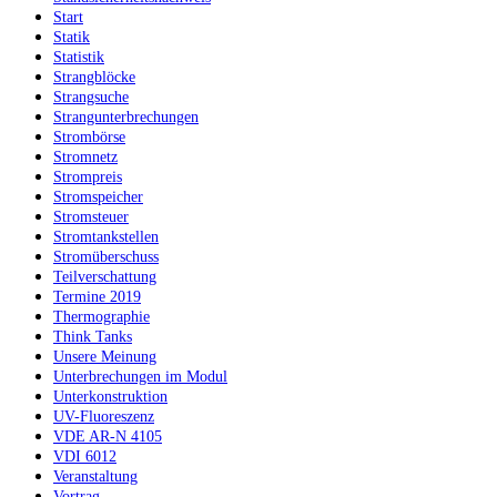
Start
Statik
Statistik
Strangblöcke
Strangsuche
Strangunterbrechungen
Strombörse
Stromnetz
Strompreis
Stromspeicher
Stromsteuer
Stromtankstellen
Stromüberschuss
Teilverschattung
Termine 2019
Thermographie
Think Tanks
Unsere Meinung
Unterbrechungen im Modul
Unterkonstruktion
UV-Fluoreszenz
VDE AR-N 4105
VDI 6012
Veranstaltung
Vortrag