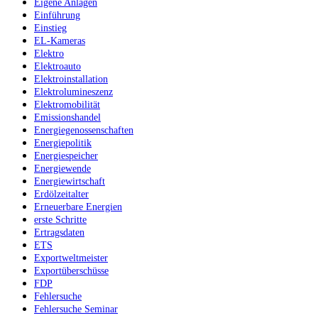
Eigene Anlagen
Einführung
Einstieg
EL-Kameras
Elektro
Elektroauto
Elektroinstallation
Elektrolumineszenz
Elektromobilität
Emissionshandel
Energiegenossenschaften
Energiepolitik
Energiespeicher
Energiewende
Energiewirtschaft
Erdölzeitalter
Erneuerbare Energien
erste Schritte
Ertragsdaten
ETS
Exportweltmeister
Exportüberschüsse
FDP
Fehlersuche
Fehlersuche Seminar