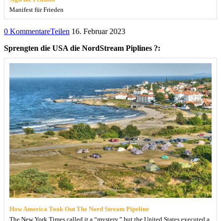
Manifest für Frieden
0 Kommentare
Teilen
16. Februar 2023
Sprengten die USA die NordStream Piplines ?:
How America Took Out The Nord Stream Pipeline
The New York Times called it a “mystery,” but the United States executed a