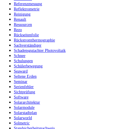
Referenzmessung
Reflektrometrie
Reinigung
Renault
Ressourcen
Rezo
Rückseitenfolie
Rückstromthermographie
Sachverständiger
Schadensgutachter Photovoltaik
Schnee
Schulungen
Schülerbewegung
Seaward
Seltene Erden
Seminar
Serienfehler
Sichtprüfung
Software
Solararchitektur
Solarmodule
Solarstadtplan
Solarworld
Solmetric
Standsicherheitsnachweis