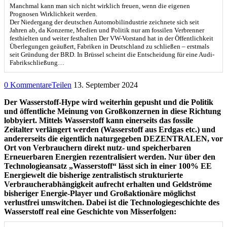
Manchmal kann man sich nicht wirklich freuen, wenn die eigenen
Prognosen Wirklichkeit werden.
Der Niedergang der deutschen Automobilindustrie zeichnete sich seit
Jahren ab, da Konzerne, Medien und Politik nur am fossilen Verbrenner
festhielten und weiter festhalten Der VW-Vorstand hat in der Öffentlichkeit
Überlegungen geäußert, Fabriken in Deutschland zu schließen – erstmals
seit Gründung der BRD. In Brüssel scheint die Entscheidung für eine Audi-
Fabrikschließung…
0 Kommentare
Teilen
13. September 2024
Der Wasserstoff-Hype wird weiterhin gepusht und die Politik
und öffentliche Meinung von Großkonzernen in diese Richtung
lobbyiert. Mittels Wasserstoff kann einerseits das fossile
Zeitalter verlängert werden (Wasserstoff aus Erdgas etc.) und
andererseits die eigentlich naturgegeben DEZENTRALEN, vor
Ort von Verbrauchern direkt nutz- und speicherbaren
Erneuerbaren Energien rezentralisiert werden. Nur über den
Technologieansatz „Wasserstoff“ lässt sich in einer 100% EE
Energiewelt die bisherige zentralistisch strukturierte
Verbraucherabhängigkeit aufrecht erhalten und Geldströme
bisheriger Energie-Player und Großaktionäre möglichst
verlustfrei umswitchen. Dabei ist die Technologiegeschichte des
Wasserstoff real eine Geschichte von Misserfolgen: