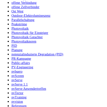
offene Verbindung
offene Zellverbinder
Ost West
Outdoor-Elektrolumineszenz
Parallelschaltung
Peakströme
Photovoltaik
Photovoltaik für Einsteiger
Photovoltaik Gutachter
Photovoltaiknoren
PID
Planung
potenzialinduzierte Degradation (PID)
PR-Kampagne
Public-affairs
PV-Engineering
pvbuero
pvScreen
pvServe
pvServe 1.1
pvServe Anwendertreffen
pvTector
pvTraining
pvvision
Referenzen