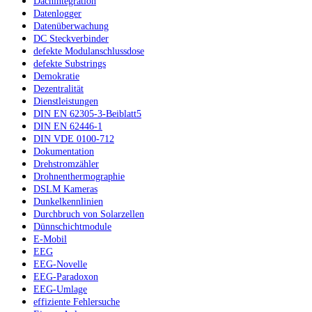
Dachintegration
Datenlogger
Datenüberwachung
DC Steckverbinder
defekte Modulanschlussdose
defekte Substrings
Demokratie
Dezentralität
Dienstleistungen
DIN EN 62305-3-Beiblatt5
DIN EN 62446-1
DIN VDE 0100-712
Dokumentation
Drehstromzähler
Drohnenthermographie
DSLM Kameras
Dunkelkennlinien
Durchbruch von Solarzellen
Dünnschichtmodule
E-Mobil
EEG
EEG-Novelle
EEG-Paradoxon
EEG-Umlage
effiziente Fehlersuche