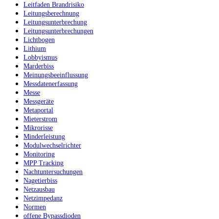
Leitfaden Brandrisiko
Leitungsberechnung
Leitungsunterbrechung
Leitungsunterbrechungen
Lichtbogen
Lithium
Lobbyismus
Marderbiss
Meinungsbeeinflussung
Messdatenerfassung
Messe
Messgeräte
Metaportal
Mieterstrom
Mikrorisse
Minderleistung
Modulwechselrichter
Monitoring
MPP Tracking
Nachtuntersuchungen
Nagetierbiss
Netzausbau
Netzimpedanz
Normen
offene Bypassdioden