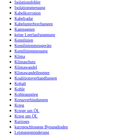
Isolationsfehler
Isolationsmessung
Kabelkorrosion
Kabelradar
Kabelunterbrechungen
Kampagnen
keine Leerlaufspannung
Kennlinien
Kennlinienmessgeräte
Kennlinienmessung
Klima
Klimaschutz
Klimawandel
Klimawandelleugner
Koalitionsverhandlungen
Kobalt
Kohle
Kohleausstieg
Kreuzverbindungen
Krieg
Kriege um ÖL
Krieg um ÖL
Kurioses
kurzgeschlossene Bypassdioden
Leistungsminderung