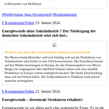
Lobbystudie von McKinsey
##lobbyismus #gas #wasserstoff
##solarindustrie
0 Kommentare
Teilen
23. Januar 2024
Energiewende ohne Solarindustrie ? Der Niedergang der
deutschen Solarindustrie setzt sich fort.:
Die Reste der deutschen Solarindustrie sind jetzt auch am Ende
Der Photovoltaik-Hersteller wird sich künftig voll auf die Produktion von
Solarmodulen und Zellen in den USA konzentrieren. Der Entschluss basiert
auf den Marktverzerrungen in Europa, die das Finanzergebnis von Meyer
Burger im vergangenen Jahr erheblich belastet haben und eine rentable
Produktion in Europa vorerst unmöglich machen. Die finale Entscheidung
dazu soll im Februar fallen. Die Zellproduktion in Thalheim wird jedoch
zunächst weitergehen.
0 Kommentare
Teilen
22. Januar 2024
Energiewende – dezentrale Strukturen erhalten!:
Energiewende ist vor allem auch eine systemische Frage. Es ist die