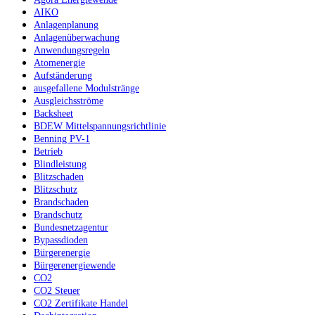
AIKO
Anlagenplanung
Anlagenüberwachung
Anwendungsregeln
Atomenergie
Aufständerung
ausgefallene Modulstränge
Ausgleichsströme
Backsheet
BDEW Mittelspannungsrichtlinie
Benning PV-1
Betrieb
Blindleistung
Blitzschaden
Blitzschutz
Brandschaden
Brandschutz
Bundesnetzagentur
Bypassdioden
Bürgerenergie
Bürgerenergiewende
CO2
CO2 Steuer
CO2 Zertifikate Handel