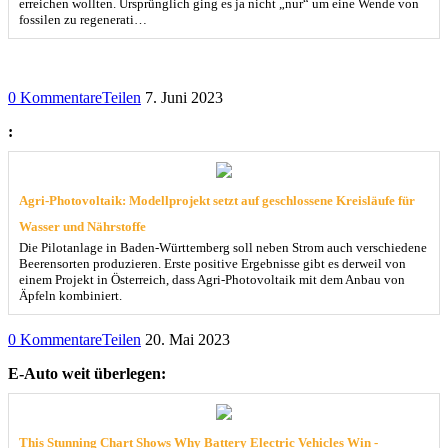
erreichen wollten. Ursprünglich ging es ja nicht „nur“ um eine Wende von
fossilen zu regenerati…
0 Kommentare
Teilen
7. Juni 2023
:
Agri-Photovoltaik: Modellprojekt setzt auf geschlossene Kreisläufe für
Wasser und Nährstoffe
Die Pilotanlage in Baden-Württemberg soll neben Strom auch verschiedene
Beerensorten produzieren. Erste positive Ergebnisse gibt es derweil von
einem Projekt in Österreich, dass Agri-Photovoltaik mit dem Anbau von
Äpfeln kombiniert.
0 Kommentare
Teilen
20. Mai 2023
E-Auto weit überlegen:
This Stunning Chart Shows Why Battery Electric Vehicles Win -