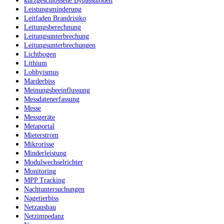
kurzgeschlossene Bypassdioden
Leistungsminderung
Leitfaden Brandrisiko
Leitungsberechnung
Leitungsunterbrechung
Leitungsunterbrechungen
Lichtbogen
Lithium
Lobbyismus
Marderbiss
Meinungsbeeinflussung
Messdatenerfassung
Messe
Messgeräte
Metaportal
Mieterstrom
Mikrorisse
Minderleistung
Modulwechselrichter
Monitoring
MPP Tracking
Nachtuntersuchungen
Nagetierbiss
Netzausbau
Netzimpedanz