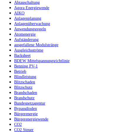
Abtauschaltung
Agora Energiewende
AIKO
Anlagenplanung
Anlagenüberwachung
Anwendungsregeln
Atomenergie
Aufständerung
ausgefallene Modulstränge
Ausgleichsströme
Backsheet
BDEW Mittelspannungsrichtlinie
Benning PV-1
Betrieb
Blindleistung
Blitzschaden
Blitzschutz
Brandschaden
Brandschutz
Bundesnetzagentur
Bypassdioden
Bürgerenergie
Bürgerenergiewende
CO2
CO2 Steuer