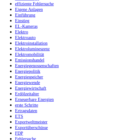
effiziente Fehlersuche
Eigene Anlagen
Einführung
Einstieg
EL-Kameras
Elektro
Elektroauto
Elektroinstallation
Elektrolumineszenz
Elektromobilität
Emissionshandel
Energiegenossenschaften
Energiepolitik
Energiespeicher
Energiewende
Energiewirtschaft
Erdölzeitalter
Erneuerbare Energien
erste Schritte
Ertragsdaten
ETS
Exportweltmeister
Exportüberschüsse
FDP
Fehlersuche