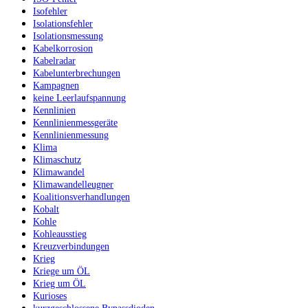
Isofehler
Isolationsfehler
Isolationsmessung
Kabelkorrosion
Kabelradar
Kabelunterbrechungen
Kampagnen
keine Leerlaufspannung
Kennlinien
Kennlinienmessgeräte
Kennlinienmessung
Klima
Klimaschutz
Klimawandel
Klimawandelleugner
Koalitionsverhandlungen
Kobalt
Kohle
Kohleausstieg
Kreuzverbindungen
Krieg
Kriege um ÖL
Krieg um ÖL
Kurioses