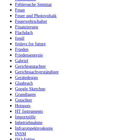
Fehlersuche Seminar
Feuer
Feuer und Photovoltaik
Feuerwehrschalter
Finanzierung
Flachdach
fossil
fridays for future
Frieden
Friedensenergie
Gabriel
Gerichtsgutachter
Gerichtssachverständiger
Gerätedesign
Glasbruch
Google Sketchup
Grundlagen
Gutachter
Hotspots
HT Instruments
Importzölle
Inbetriebnahme
Infrarotspektroskopie
INSM
ISO-Fehler