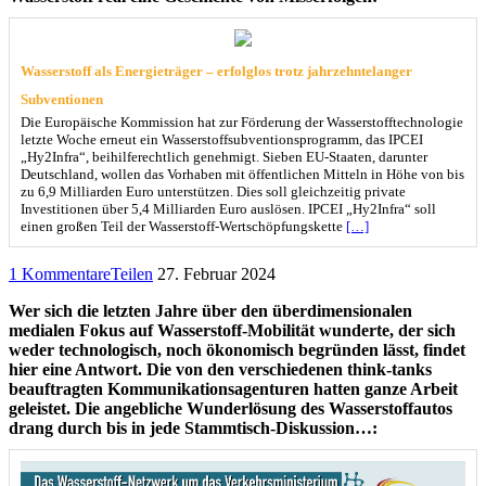
Wasserstoff als Energieträger – erfolglos trotz jahrzehntelanger
Subventionen
Die Europäische Kommission hat zur Förderung der Wasserstofftechnologie
letzte Woche erneut ein Wasserstoffsubventionsprogramm, das IPCEI
„Hy2Infra“, beihilferechtlich genehmigt. Sieben EU-Staaten, darunter
Deutschland, wollen das Vorhaben mit öffentlichen Mitteln in Höhe von bis
zu 6,9 Milliarden Euro unterstützen. Dies soll gleichzeitig private
Investitionen über 5,4 Milliarden Euro auslösen. IPCEI „Hy2Infra“ soll
einen großen Teil der Wasserstoff-Wertschöpfungskette
[…]
1 Kommentare
Teilen
27. Februar 2024
Wer sich die letzten Jahre über den überdimensionalen
medialen Fokus auf Wasserstoff-Mobilität wunderte, der sich
weder technologisch, noch ökonomisch begründen lässt, findet
hier eine Antwort. Die von den verschiedenen think-tanks
beauftragten Kommunikationsagenturen hatten ganze Arbeit
geleistet. Die angebliche Wunderlösung des Wasserstoffautos
drang durch bis in jede Stammtisch-Diskussion…: