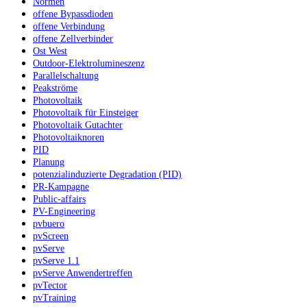
Normen
offene Bypassdioden
offene Verbindung
offene Zellverbinder
Ost West
Outdoor-Elektrolumineszenz
Parallelschaltung
Peakströme
Photovoltaik
Photovoltaik für Einsteiger
Photovoltaik Gutachter
Photovoltaiknoren
PID
Planung
potenzialinduzierte Degradation (PID)
PR-Kampagne
Public-affairs
PV-Engineering
pvbuero
pvScreen
pvServe
pvServe 1.1
pvServe Anwendertreffen
pvTector
pvTraining