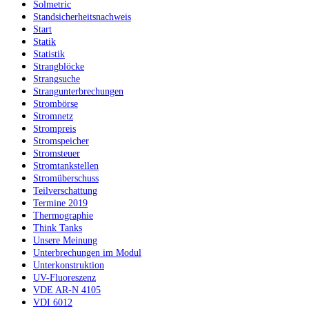
Solmetric
Standsicherheitsnachweis
Start
Statik
Statistik
Strangblöcke
Strangsuche
Strangunterbrechungen
Strombörse
Stromnetz
Strompreis
Stromspeicher
Stromsteuer
Stromtankstellen
Stromüberschuss
Teilverschattung
Termine 2019
Thermographie
Think Tanks
Unsere Meinung
Unterbrechungen im Modul
Unterkonstruktion
UV-Fluoreszenz
VDE AR-N 4105
VDI 6012