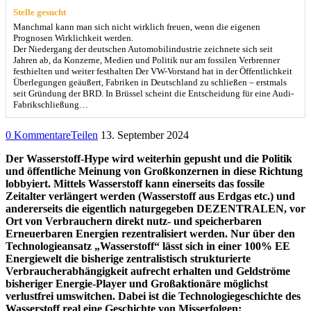
Stelle gesucht
Manchmal kann man sich nicht wirklich freuen, wenn die eigenen
Prognosen Wirklichkeit werden.
Der Niedergang der deutschen Automobilindustrie zeichnete sich seit
Jahren ab, da Konzerne, Medien und Politik nur am fossilen Verbrenner
festhielten und weiter festhalten Der VW-Vorstand hat in der Öffentlichkeit
Überlegungen geäußert, Fabriken in Deutschland zu schließen – erstmals
seit Gründung der BRD. In Brüssel scheint die Entscheidung für eine Audi-
Fabrikschließung…
0 Kommentare
Teilen
13. September 2024
Der Wasserstoff-Hype wird weiterhin gepusht und die Politik
und öffentliche Meinung von Großkonzernen in diese Richtung
lobbyiert. Mittels Wasserstoff kann einerseits das fossile
Zeitalter verlängert werden (Wasserstoff aus Erdgas etc.) und
andererseits die eigentlich naturgegeben DEZENTRALEN, vor
Ort von Verbrauchern direkt nutz- und speicherbaren
Erneuerbaren Energien rezentralisiert werden. Nur über den
Technologieansatz „Wasserstoff“ lässt sich in einer 100% EE
Energiewelt die bisherige zentralistisch strukturierte
Verbraucherabhängigkeit aufrecht erhalten und Geldströme
bisheriger Energie-Player und Großaktionäre möglichst
verlustfrei umswitchen. Dabei ist die Technologiegeschichte des
Wasserstoff real eine Geschichte von Misserfolgen: