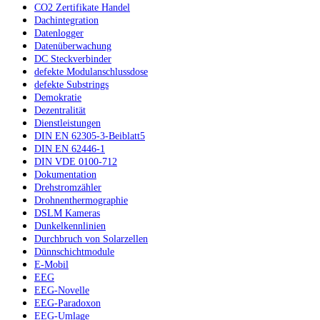
CO2 Zertifikate Handel
Dachintegration
Datenlogger
Datenüberwachung
DC Steckverbinder
defekte Modulanschlussdose
defekte Substrings
Demokratie
Dezentralität
Dienstleistungen
DIN EN 62305-3-Beiblatt5
DIN EN 62446-1
DIN VDE 0100-712
Dokumentation
Drehstromzähler
Drohnenthermographie
DSLM Kameras
Dunkelkennlinien
Durchbruch von Solarzellen
Dünnschichtmodule
E-Mobil
EEG
EEG-Novelle
EEG-Paradoxon
EEG-Umlage