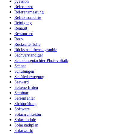
pvvision
Referenzen
Referenzmessung
Reflektrometrie
Reinigung
Renault
Ressourcen
Rezo
Rückseitenfolie
Rückstromthermographie
Sachverständiger
Schadensgutachter Photovoltaik
Schnee
Schulungen
Schülerbewegung
Seaward
Seltene Erden
Seminar
Serienfehler
Sichtprüfung
Software
Solararchitektur
Solarmodule
Solarstadtplan
Solarworld