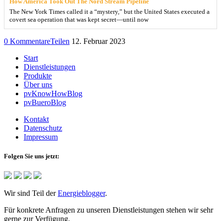
How America Took Out The Nord Stream Pipeline
The New York Times called it a “mystery,” but the United States executed a
covert sea operation that was kept secret—until now
0 Kommentare
Teilen
12. Februar 2023
Start
Dienstleistungen
Produkte
Über uns
pvKnowHowBlog
pvBueroBlog
Kontakt
Datenschutz
Impressum
Folgen Sie uns jetzt:
Wir sind Teil der
Energieblogger
.
Für konkrete Anfragen zu unseren Dienstleistungen stehen wir sehr
gerne zur Verfügung.