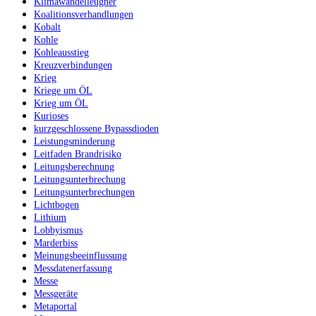
Klimawandelleugner
Koalitionsverhandlungen
Kobalt
Kohle
Kohleausstieg
Kreuzverbindungen
Krieg
Kriege um ÖL
Krieg um ÖL
Kurioses
kurzgeschlossene Bypassdioden
Leistungsminderung
Leitfaden Brandrisiko
Leitungsberechnung
Leitungsunterbrechung
Leitungsunterbrechungen
Lichtbogen
Lithium
Lobbyismus
Marderbiss
Meinungsbeeinflussung
Messdatenerfassung
Messe
Messgeräte
Metaportal