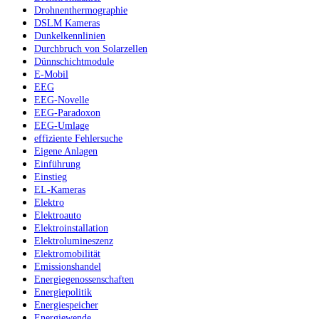
Drohnenthermographie
DSLM Kameras
Dunkelkennlinien
Durchbruch von Solarzellen
Dünnschichtmodule
E-Mobil
EEG
EEG-Novelle
EEG-Paradoxon
EEG-Umlage
effiziente Fehlersuche
Eigene Anlagen
Einführung
Einstieg
EL-Kameras
Elektro
Elektroauto
Elektroinstallation
Elektrolumineszenz
Elektromobilität
Emissionshandel
Energiegenossenschaften
Energiepolitik
Energiespeicher
Energiewende