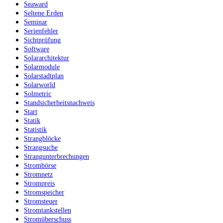
Seaward
Seltene Erden
Seminar
Serienfehler
Sichtprüfung
Software
Solararchitektur
Solarmodule
Solarstadtplan
Solarworld
Solmetric
Standsicherheitsnachweis
Start
Statik
Statistik
Strangblöcke
Strangsuche
Strangunterbrechungen
Strombörse
Stromnetz
Strompreis
Stromspeicher
Stromsteuer
Stromtankstellen
Stromüberschuss