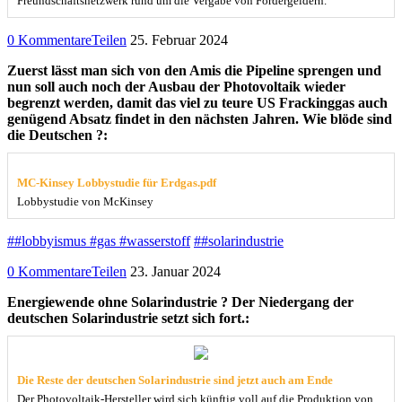
Freundschaftsnetzwerk rund um die Vergabe von Fördergeldern.
0 Kommentare
Teilen
25. Februar 2024
Zuerst lässt man sich von den Amis die Pipeline sprengen und
nun soll auch noch der Ausbau der Photovoltaik wieder
begrenzt werden, damit das viel zu teure US Frackinggas auch
genügend Absatz findet in den nächsten Jahren. Wie blöde sind
die Deutschen ?:
MC-Kinsey Lobbystudie für Erdgas.pdf
Lobbystudie von McKinsey
##lobbyismus #gas #wasserstoff
##solarindustrie
0 Kommentare
Teilen
23. Januar 2024
Energiewende ohne Solarindustrie ? Der Niedergang der
deutschen Solarindustrie setzt sich fort.:
Die Reste der deutschen Solarindustrie sind jetzt auch am Ende
Der Photovoltaik-Hersteller wird sich künftig voll auf die Produktion von