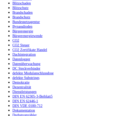
Blitzschaden
Blitzschutz
Brandschaden
Brandschutz
Bundesnetzagentur
Bypassdioden
Bürgerenergie
Bürgerenergiewende
CO2
CO2 Steuer
CO2 Zertifikate Handel
Dachintegration
Datenlogger
Datenüberwachung
DC Steckverbinder
defekte Modulanschlussdose
defekte Substrings
Demokratie
Dezentralität
Dienstleistungen
DIN EN 62305-3-Beiblatt5
DIN EN 62446-1
DIN VDE 0100-712
Dokumentation
Drehstromzähler