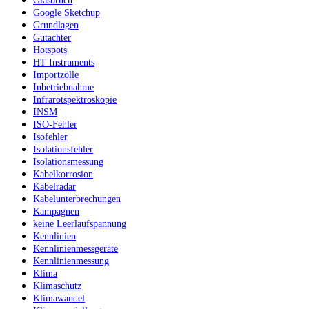
Glasbruch
Google Sketchup
Grundlagen
Gutachter
Hotspots
HT Instruments
Importzölle
Inbetriebnahme
Infrarotspektroskopie
INSM
ISO-Fehler
Isofehler
Isolationsfehler
Isolationsmessung
Kabelkorrosion
Kabelradar
Kabelunterbrechungen
Kampagnen
keine Leerlaufspannung
Kennlinien
Kennlinienmessgeräte
Kennlinienmessung
Klima
Klimaschutz
Klimawandel