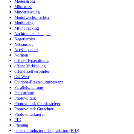
Mieterstrom
Mikrorisse
Minderleistung
Modulwechselrichter
Monitoring
MPP Tracking
Nachtuntersuchungen
Nagetierbiss
Netzausbau
Netzimpedanz
Normen
offene Bypassdioden
offene Verbindung
offene Zellverbinder
Ost West
Outdoor-Elektrolumineszenz
Parallelschaltung
Peakströme
Photovoltaik
Photovoltaik für Einsteiger
Photovoltaik Gutachter
Photovoltaiknoren
PID
Planung
potenzialinduzierte Degradation (PID)