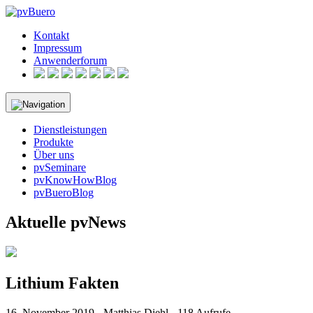
Skip
to
Kontakt
content
Impressum
Anwenderforum
Dienstleistungen
Produkte
Über uns
pvSeminare
pvKnowHowBlog
pvBueroBlog
Aktuelle pvNews
Lithium Fakten
16. November 2019 - Matthias Diehl - 118 Aufrufe