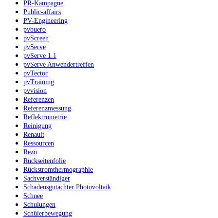
PR-Kampagne
Public-affairs
PV-Engineering
pvbuero
pvScreen
pvServe
pvServe 1.1
pvServe Anwendertreffen
pvTector
pvTraining
pvvision
Referenzen
Referenzmessung
Reflektrometrie
Reinigung
Renault
Ressourcen
Rezo
Rückseitenfolie
Rückstromthermographie
Sachverständiger
Schadensgutachter Photovoltaik
Schnee
Schulungen
Schülerbewegung