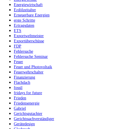
Energiewirtschaft
Erdölzeitalter
Erneuerbare Energien
erste Schritte
Ertragsdaten
ETS
Exportweltmeister
Exportüberschüsse
FDP
Fehlersuche
Fehlersuche Seminar
Feuer
Feuer und Photovoltaik
Feuerwehrschalter
Finanzierung
Flachdach
fossil
fridays for future
Frieden
Friedensenergie
Gabriel
Gerichtsgutachter
Gerichtssachverständiger
Gerätedesign