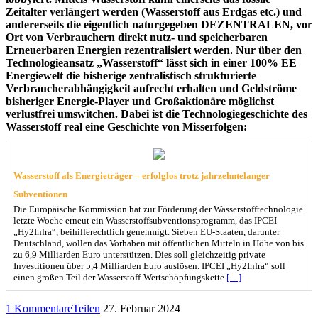
Zeitalter verlängert werden (Wasserstoff aus Erdgas etc.) und
andererseits die eigentlich naturgegeben DEZENTRALEN, vor
Ort von Verbrauchern direkt nutz- und speicherbaren
Erneuerbaren Energien rezentralisiert werden. Nur über den
Technologieansatz „Wasserstoff“ lässt sich in einer 100% EE
Energiewelt die bisherige zentralistisch strukturierte
Verbraucherabhängigkeit aufrecht erhalten und Geldströme
bisheriger Energie-Player und Großaktionäre möglichst
verlustfrei umswitchen. Dabei ist die Technologiegeschichte des
Wasserstoff real eine Geschichte von Misserfolgen:
Wasserstoff als Energieträger – erfolglos trotz jahrzehntelanger
Subventionen
Die Europäische Kommission hat zur Förderung der Wasserstofftechnologie
letzte Woche erneut ein Wasserstoffsubventionsprogramm, das IPCEI
„Hy2Infra“, beihilferechtlich genehmigt. Sieben EU-Staaten, darunter
Deutschland, wollen das Vorhaben mit öffentlichen Mitteln in Höhe von bis
zu 6,9 Milliarden Euro unterstützen. Dies soll gleichzeitig private
Investitionen über 5,4 Milliarden Euro auslösen. IPCEI „Hy2Infra“ soll
einen großen Teil der Wasserstoff-Wertschöpfungskette
[…]
1 Kommentare
Teilen
27. Februar 2024