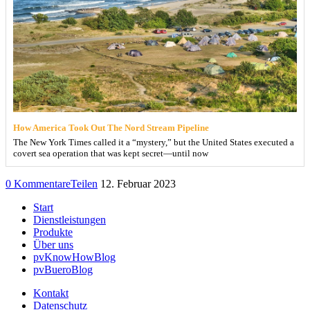
How America Took Out The Nord Stream Pipeline
The New York Times called it a “mystery,” but the United States executed a
covert sea operation that was kept secret—until now
0 Kommentare
Teilen
12. Februar 2023
Start
Dienstleistungen
Produkte
Über uns
pvKnowHowBlog
pvBueroBlog
Kontakt
Datenschutz