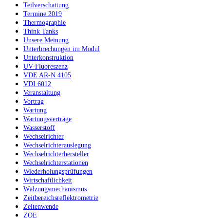
Teilverschattung
Termine 2019
Thermographie
Think Tanks
Unsere Meinung
Unterbrechungen im Modul
Unterkonstruktion
UV-Fluoreszenz
VDE AR-N 4105
VDI 6012
Veranstaltung
Vortrag
Wartung
Wartungsverträge
Wasserstoff
Wechselrichter
Wechselrichterauslegung
Wechselrichterhersteller
Wechselrichterstationen
Wiederholungsprüfungen
Wirtschaftlichkeit
Wälzungsmechanismus
Zeitbereichsreflektrometrie
Zeitenwende
ZOE