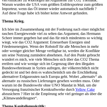
viel einfacher zu widerlegen als Argumente zur CO2 Thematik:
Warum wurden die USA vom größten Erdölexporteur zum größten
Importeur, wenn das Öl immer wieder automatisch nachfließt ?
Auf diese Frage habe ich bisher keine Antwort gefunden.
Thema Krieg.
Ich höre im Zusammenhang mit der Forderung nach einer möglichst
raschen Energiewende viel zu selten das Argument, das Hermann
Scheer immer gegeben hat und das für mich mindestens so wichtig
wiegt, wie das CO2 Argument: Erneuerbare Energien sind
Friedensenergien. Wenn der Rohstoff für alle Menschen in mehr
oder weniger gleicher Menge verfügbar ist, werden die Konflikte
um seine Nutzung zumindest abnehmen. Auf den Punkt gebracht
wundert es mich, wie viele Menschen sich über das CO2 Thema
ereifern und wie wenige sich im Gegenzug über den illegalen
Bundeswehreinsatz in Syrien aufregen, der völkerrechtlich nicht
gedeckt ist und bei dem es wahrscheinlich um die Erschließung
alternativer Erdgasrouten nach Europa geht. Wobei „alternativ“ als
alternativ zu russischen Lieferungen gesehen werden muss. Oder
warum ist die Bundeswehr ohne UNO Mandat in Mali, um die
Versorgung französischer Kernkraftwerke durch
Yellow Cake
abzusichern ? Hier ist die Empörung sehr viel geringer als über die
„Klimawandelleugner“.
Thema Kapitalismuskritik: