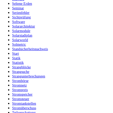
Seltene Erden
Seminar
Serienfehler
Sichtprüfung
Software
Solararchitektur
Solarmodule
Solarstadtplan
Solarworld
Solmetric
Standsicherheitsnachweis
Start
Statik
Statistik
Strangblöcke
Strangsuche
Strangunterbrechungen
Strombörse
Stromnetz
Strompreis
Stromspeicher
Stromsteuer
Stromtankstellen
Stromüberschuss
Teilverschattung