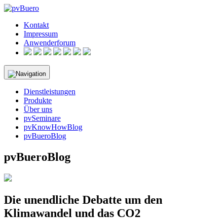
Skip
to
Kontakt
content
Impressum
Anwenderforum
Dienstleistungen
Produkte
Über uns
pvSeminare
pvKnowHowBlog
pvBueroBlog
pvBueroBlog
Die unendliche Debatte um den
Klimawandel und das CO2