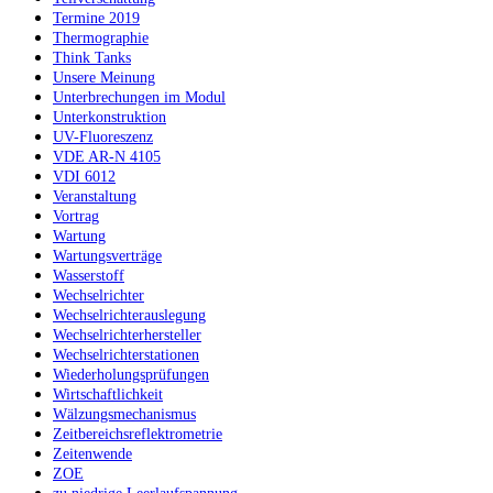
Termine 2019
Thermographie
Think Tanks
Unsere Meinung
Unterbrechungen im Modul
Unterkonstruktion
UV-Fluoreszenz
VDE AR-N 4105
VDI 6012
Veranstaltung
Vortrag
Wartung
Wartungsverträge
Wasserstoff
Wechselrichter
Wechselrichterauslegung
Wechselrichterhersteller
Wechselrichterstationen
Wiederholungsprüfungen
Wirtschaftlichkeit
Wälzungsmechanismus
Zeitbereichsreflektrometrie
Zeitenwende
ZOE