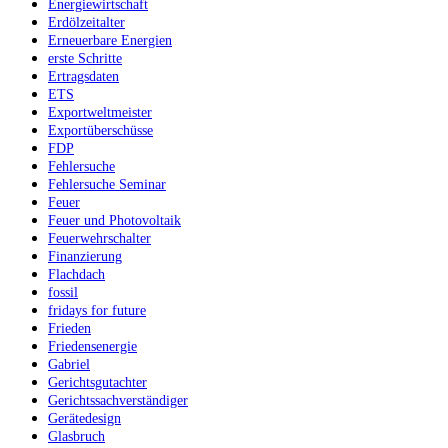
Energiewirtschaft
Erdölzeitalter
Erneuerbare Energien
erste Schritte
Ertragsdaten
ETS
Exportweltmeister
Exportüberschüsse
FDP
Fehlersuche
Fehlersuche Seminar
Feuer
Feuer und Photovoltaik
Feuerwehrschalter
Finanzierung
Flachdach
fossil
fridays for future
Frieden
Friedensenergie
Gabriel
Gerichtsgutachter
Gerichtssachverständiger
Gerätedesign
Glasbruch