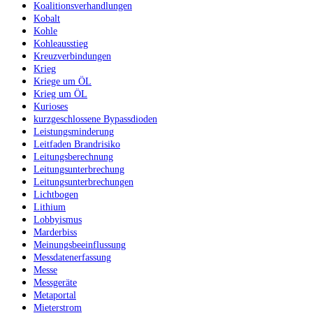
Koalitionsverhandlungen
Kobalt
Kohle
Kohleausstieg
Kreuzverbindungen
Krieg
Kriege um ÖL
Krieg um ÖL
Kurioses
kurzgeschlossene Bypassdioden
Leistungsminderung
Leitfaden Brandrisiko
Leitungsberechnung
Leitungsunterbrechung
Leitungsunterbrechungen
Lichtbogen
Lithium
Lobbyismus
Marderbiss
Meinungsbeeinflussung
Messdatenerfassung
Messe
Messgeräte
Metaportal
Mieterstrom