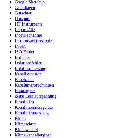
Google Sketchup
Grundlagen
Gutachter
Hotspots
HT Instruments
Importzölle
Inbetriebnahme
Infrarotspektroskopie
INSM
ISO-Fehler
Isofehler
Isolationsfehler
Isolationsmessung
Kabelkorrosion
Kabelradar
Kabelunterbrechungen
Kampagnen
keine Leerlaufspannung
Kennlinien
Kennlinienmessgeräte
Kennlinienmessung
Klima
Klimaschutz
Klimawandel
Klimawandelleugner