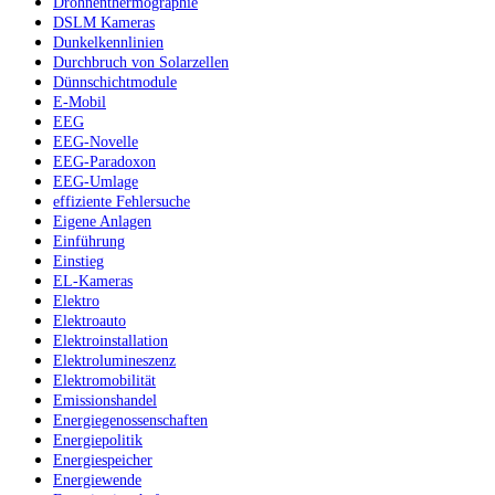
Drohnenthermographie
DSLM Kameras
Dunkelkennlinien
Durchbruch von Solarzellen
Dünnschichtmodule
E-Mobil
EEG
EEG-Novelle
EEG-Paradoxon
EEG-Umlage
effiziente Fehlersuche
Eigene Anlagen
Einführung
Einstieg
EL-Kameras
Elektro
Elektroauto
Elektroinstallation
Elektrolumineszenz
Elektromobilität
Emissionshandel
Energiegenossenschaften
Energiepolitik
Energiespeicher
Energiewende