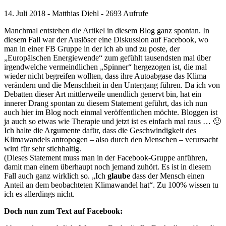
14. Juli 2018 - Matthias Diehl - 2693 Aufrufe
Manchmal entstehen die Artikel in diesem Blog ganz spontan. In
diesem Fall war der Auslöser eine Diskussion auf Facebook, wo
man in einer FB Gruppe in der ich ab und zu poste, der
„Europäischen Energiewende“ zum gefühlt tausendsten mal über
irgendwelche vermeindlichen „Spinner“ hergezogen ist, die mal
wieder nicht begreifen wollten, dass ihre Autoabgase das Klima
verändern und die Menschheit in den Untergang führen. Da ich von
Debatten dieser Art mittlerweile unendlich genervt bin, hat ein
innerer Drang spontan zu diesem Statement geführt, das ich nun
auch hier im Blog noch einmal veröffentlichen möchte. Bloggen ist
ja auch so etwas wie Therapie und jetzt ist es einfach mal raus … 🙂
Ich halte die Argumente dafür, dass die Geschwindigkeit des
Klimawandels antropogen – also durch den Menschen – verursacht
wird für sehr stichhaltig.
(Dieses Statement muss man in der Facebook-Gruppe anführen,
damit man einem überhaupt noch jemand zuhört. Es ist in diesem
Fall auch ganz wirklich so. „Ich
glaube
dass der Mensch einen
Anteil an dem beobachteten Klimawandel hat“. Zu 100% wissen tu
ich es allerdings nicht.
Doch nun zum Text auf Facebook: