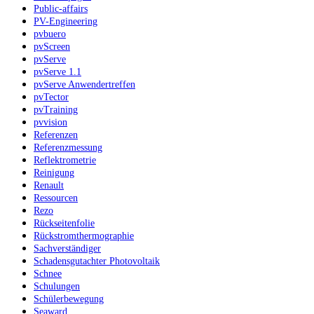
Public-affairs
PV-Engineering
pvbuero
pvScreen
pvServe
pvServe 1.1
pvServe Anwendertreffen
pvTector
pvTraining
pvvision
Referenzen
Referenzmessung
Reflektrometrie
Reinigung
Renault
Ressourcen
Rezo
Rückseitenfolie
Rückstromthermographie
Sachverständiger
Schadensgutachter Photovoltaik
Schnee
Schulungen
Schülerbewegung
Seaward