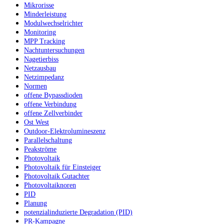
Mikrorisse
Minderleistung
Modulwechselrichter
Monitoring
MPP Tracking
Nachtuntersuchungen
Nagetierbiss
Netzausbau
Netzimpedanz
Normen
offene Bypassdioden
offene Verbindung
offene Zellverbinder
Ost West
Outdoor-Elektrolumineszenz
Parallelschaltung
Peakströme
Photovoltaik
Photovoltaik für Einsteiger
Photovoltaik Gutachter
Photovoltaiknoren
PID
Planung
potenzialinduzierte Degradation (PID)
PR-Kampagne