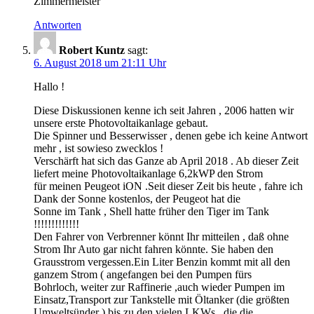
Zimmermeister
Antworten
Robert Kuntz
sagt:
6. August 2018 um 21:11 Uhr
Hallo !
Diese Diskussionen kenne ich seit Jahren , 2006 hatten wir
unsere erste Photovoltaikanlage gebaut.
Die Spinner und Besserwisser , denen gebe ich keine Antwort
mehr , ist sowieso zwecklos !
Verschärft hat sich das Ganze ab April 2018 . Ab dieser Zeit
liefert meine Photovoltaikanlage 6,2kWP den Strom
für meinen Peugeot iON .Seit dieser Zeit bis heute , fahre ich
Dank der Sonne kostenlos, der Peugeot hat die
Sonne im Tank , Shell hatte früher den Tiger im Tank
!!!!!!!!!!!!!
Den Fahrer von Verbrenner könnt Ihr mitteilen , daß ohne
Strom Ihr Auto gar nicht fahren könnte. Sie haben den
Grausstrom vergessen.Ein Liter Benzin kommt mit all den
ganzem Strom ( angefangen bei den Pumpen fürs
Bohrloch, weiter zur Raffinerie ,auch wieder Pumpen im
Einsatz,Transport zur Tankstelle mit Öltanker (die größten
Umweltsünder ) bis zu den vielen LKWs , die die