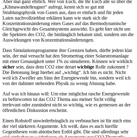
Aber mal ganz ehrlich. Wer von Euch, die Ihr Euch alle so über die
„Klimawandelleugner“ aufregt, kennt sich so gut mit
Strahlungsphysik von Gasen aus, dass er einfach und für jeden
Laien nachvollziehbar erklären kann wie stark sich die
Konzentrationsänderung eines Gases auf das thermodynamische
Gleichgewicht des Gesamtsystems auswirkt. Es geht hier nicht um
die Spektren des CO2, die hinlänglich bekannt sind, sondern um die
Auswirkungen von Konzentrationsänderungen.
Dass Simulationsprogramme ihre Grenzen haben, dürfte jedem klar
sein, der mal versucht hat den Stromertrag einer Solarstromanlage
mit einer Genauigkeit unter 1% zu simulieren. Können wir wirklich
sicher
sein, dass dem CO2 eine derart
wichtige
Rolle zukommt ?
Die Betonung liegt hierbei auf „wichtig“. Ich bin es nicht. Nicht
weil ich Zweifler am Sinn der Energiewende bin, sondern weil ich
von der dahinter stehenden Physik zu wenig Ahnung habe.
Auf was ich hinaus will: Um eine möglichst rasche Energiewende
zu befürworten ist das CO2 Thema aus meiner Sicht völlig
irrelevant oder zumindest nicht so wichtig, wie es gemessen an der
öffentlichen Diskussion erscheint.
Einen Rohstoff unwiederbringlich zu verbrauchen ist für mich eins
der viel stärkeren Argumente. Ich weiß, dass es auch hierfür
Gegenthesen vom abiotischen Erdöl gibt. Die sind allerdings sehr