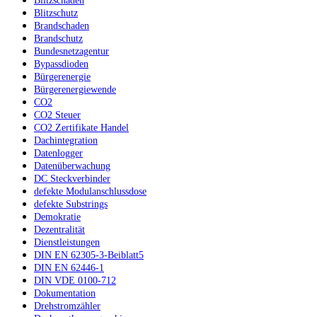
Blitzschaden
Blitzschutz
Brandschaden
Brandschutz
Bundesnetzagentur
Bypassdioden
Bürgerenergie
Bürgerenergiewende
CO2
CO2 Steuer
CO2 Zertifikate Handel
Dachintegration
Datenlogger
Datenüberwachung
DC Steckverbinder
defekte Modulanschlussdose
defekte Substrings
Demokratie
Dezentralität
Dienstleistungen
DIN EN 62305-3-Beiblatt5
DIN EN 62446-1
DIN VDE 0100-712
Dokumentation
Drehstromzähler