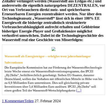
Zeitalter verlängert werden (Wasserstoff aus Erdgas etc.) und
andererseits die eigentlich naturgegeben DEZENTRALEN, vor
Ort von Verbrauchern direkt nutz- und speicherbaren
Erneuerbaren Energien rezentralisiert werden. Nur über den
Technologieansatz „Wasserstoff“ lässt sich in einer 100% EE
Energiewelt die bisherige zentralistisch strukturierte
Verbraucherabhängigkeit aufrecht erhalten und Geldströme
bisheriger Energie-Player und Großaktionäre möglichst
verlustfrei umswitchen. Dabei ist die Technologiegeschichte des
Wasserstoff real eine Geschichte von Misserfolgen:
Wasserstoff als Energieträger – erfolglos trotz jahrzehntelanger
Subventionen
Die Europäische Kommission hat zur Förderung der Wasserstofftechnologie
letzte Woche erneut ein Wasserstoffsubventionsprogramm, das IPCEI
„Hy2Infra“, beihilferechtlich genehmigt. Sieben EU-Staaten, darunter
Deutschland, wollen das Vorhaben mit öffentlichen Mitteln in Höhe von bis
zu 6,9 Milliarden Euro unterstützen. Dies soll gleichzeitig private
Investitionen über 5,4 Milliarden Euro auslösen. IPCEI „Hy2Infra“ soll
einen großen Teil der Wasserstoff-Wertschöpfungskette
[…]
1 Kommentare
Teilen
27. Februar 2024