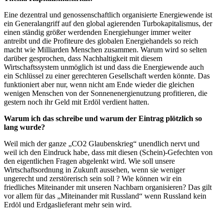
Eine dezentral und genossenschaftlich organisierte Energiewende ist
ein Generalangriff auf den global agierenden Turbokapitalismus, der
einen ständig größer werdenden Energiehunger immer weiter
antreibt und die Profiteure des globalen Energiehandels so reich
macht wie Milliarden Menschen zusammen. Warum wird so selten
darüber gesprochen, dass Nachhaltigkeit mit diesem
Wirtschaftssystem unmöglich ist und dass die Energiewende auch
ein Schlüssel zu einer gerechteren Gesellschaft werden könnte. Das
funktioniert aber nur, wenn nicht am Ende wieder die gleichen
wenigen Menschen von der Sonnenenergienutzung profitieren, die
gestern noch ihr Geld mit Erdöl verdient hatten.
Warum ich das schreibe und warum der Eintrag plötzlich so
lang wurde?
Weil mich der ganze „CO2 Glaubenskrieg“ unendlich nervt und
weil ich den Eindruck habe, dass mit diesen (Schein)-Gefechten von
den eigentlichen Fragen abgelenkt wird. Wie soll unsere
Wirtschaftsordnung in Zukunft aussehen, wenn sie weniger
ungerecht und zerstörerisch sein soll ? Wie können wir ein
friedliches Miteinander mit unseren Nachbarn organisieren? Das gilt
vor allem für das „Miteinander mit Russland“ wenn Russland kein
Erdöl und Erdgaslieferant mehr sein wird.