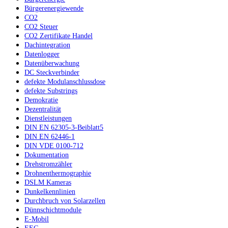
Bürgerenergiewende
CO2
CO2 Steuer
CO2 Zertifikate Handel
Dachintegration
Datenlogger
Datenüberwachung
DC Steckverbinder
defekte Modulanschlussdose
defekte Substrings
Demokratie
Dezentralität
Dienstleistungen
DIN EN 62305-3-Beiblatt5
DIN EN 62446-1
DIN VDE 0100-712
Dokumentation
Drehstromzähler
Drohnenthermographie
DSLM Kameras
Dunkelkennlinien
Durchbruch von Solarzellen
Dünnschichtmodule
E-Mobil