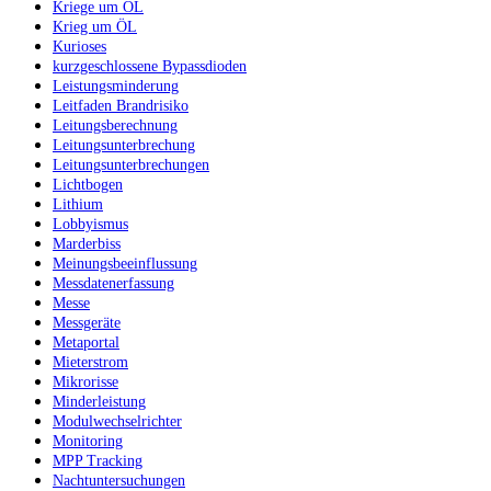
Kriege um ÖL
Krieg um ÖL
Kurioses
kurzgeschlossene Bypassdioden
Leistungsminderung
Leitfaden Brandrisiko
Leitungsberechnung
Leitungsunterbrechung
Leitungsunterbrechungen
Lichtbogen
Lithium
Lobbyismus
Marderbiss
Meinungsbeeinflussung
Messdatenerfassung
Messe
Messgeräte
Metaportal
Mieterstrom
Mikrorisse
Minderleistung
Modulwechselrichter
Monitoring
MPP Tracking
Nachtuntersuchungen