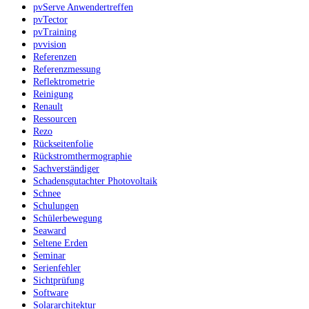
pvServe Anwendertreffen
pvTector
pvTraining
pvvision
Referenzen
Referenzmessung
Reflektrometrie
Reinigung
Renault
Ressourcen
Rezo
Rückseitenfolie
Rückstromthermographie
Sachverständiger
Schadensgutachter Photovoltaik
Schnee
Schulungen
Schülerbewegung
Seaward
Seltene Erden
Seminar
Serienfehler
Sichtprüfung
Software
Solararchitektur