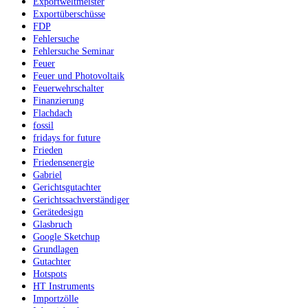
Exportweltmeister
Exportüberschüsse
FDP
Fehlersuche
Fehlersuche Seminar
Feuer
Feuer und Photovoltaik
Feuerwehrschalter
Finanzierung
Flachdach
fossil
fridays for future
Frieden
Friedensenergie
Gabriel
Gerichtsgutachter
Gerichtssachverständiger
Gerätedesign
Glasbruch
Google Sketchup
Grundlagen
Gutachter
Hotspots
HT Instruments
Importzölle