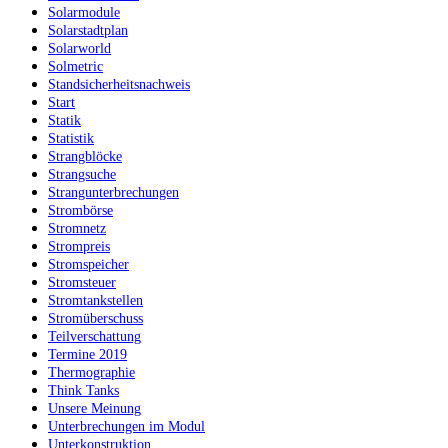
Solarmodule
Solarstadtplan
Solarworld
Solmetric
Standsicherheitsnachweis
Start
Statik
Statistik
Strangblöcke
Strangsuche
Strangunterbrechungen
Strombörse
Stromnetz
Strompreis
Stromspeicher
Stromsteuer
Stromtankstellen
Stromüberschuss
Teilverschattung
Termine 2019
Thermographie
Think Tanks
Unsere Meinung
Unterbrechungen im Modul
Unterkonstruktion