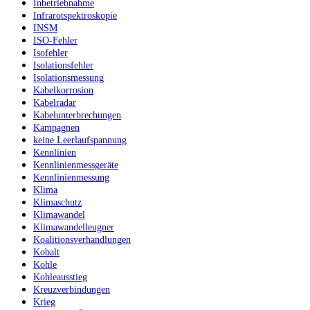
Inbetriebnahme
Infrarotspektroskopie
INSM
ISO-Fehler
Isofehler
Isolationsfehler
Isolationsmessung
Kabelkorrosion
Kabelradar
Kabelunterbrechungen
Kampagnen
keine Leerlaufspannung
Kennlinien
Kennlinienmessgeräte
Kennlinienmessung
Klima
Klimaschutz
Klimawandel
Klimawandelleugner
Koalitionsverhandlungen
Kobalt
Kohle
Kohleausstieg
Kreuzverbindungen
Krieg