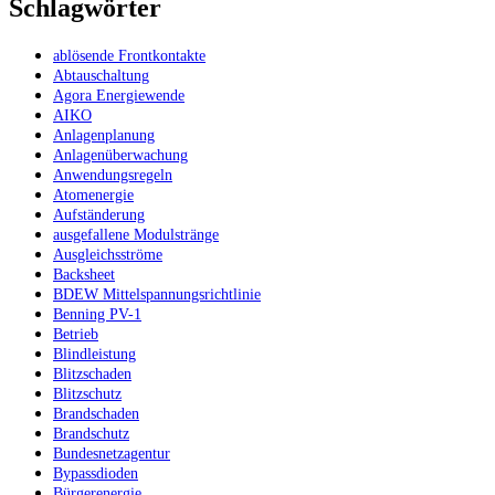
Schlagwörter
ablösende Frontkontakte
Abtauschaltung
Agora Energiewende
AIKO
Anlagenplanung
Anlagenüberwachung
Anwendungsregeln
Atomenergie
Aufständerung
ausgefallene Modulstränge
Ausgleichsströme
Backsheet
BDEW Mittelspannungsrichtlinie
Benning PV-1
Betrieb
Blindleistung
Blitzschaden
Blitzschutz
Brandschaden
Brandschutz
Bundesnetzagentur
Bypassdioden
Bürgerenergie