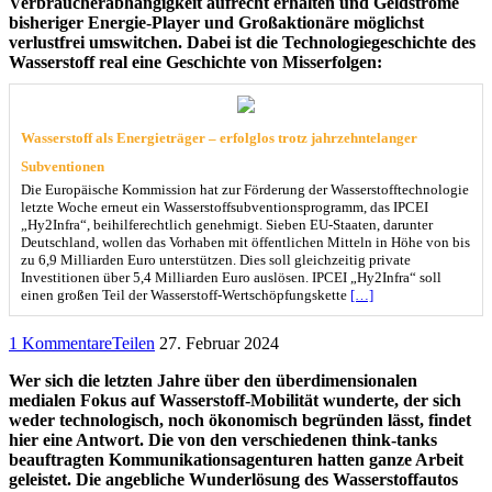
Verbraucherabhängigkeit aufrecht erhalten und Geldströme
bisheriger Energie-Player und Großaktionäre möglichst
verlustfrei umswitchen. Dabei ist die Technologiegeschichte des
Wasserstoff real eine Geschichte von Misserfolgen:
Wasserstoff als Energieträger – erfolglos trotz jahrzehntelanger
Subventionen
Die Europäische Kommission hat zur Förderung der Wasserstofftechnologie
letzte Woche erneut ein Wasserstoffsubventionsprogramm, das IPCEI
„Hy2Infra“, beihilferechtlich genehmigt. Sieben EU-Staaten, darunter
Deutschland, wollen das Vorhaben mit öffentlichen Mitteln in Höhe von bis
zu 6,9 Milliarden Euro unterstützen. Dies soll gleichzeitig private
Investitionen über 5,4 Milliarden Euro auslösen. IPCEI „Hy2Infra“ soll
einen großen Teil der Wasserstoff-Wertschöpfungskette
[…]
1 Kommentare
Teilen
27. Februar 2024
Wer sich die letzten Jahre über den überdimensionalen
medialen Fokus auf Wasserstoff-Mobilität wunderte, der sich
weder technologisch, noch ökonomisch begründen lässt, findet
hier eine Antwort. Die von den verschiedenen think-tanks
beauftragten Kommunikationsagenturen hatten ganze Arbeit
geleistet. Die angebliche Wunderlösung des Wasserstoffautos