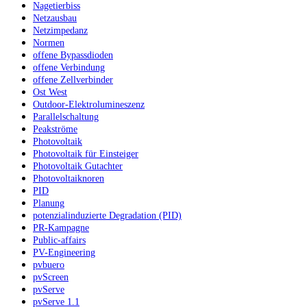
Nagetierbiss
Netzausbau
Netzimpedanz
Normen
offene Bypassdioden
offene Verbindung
offene Zellverbinder
Ost West
Outdoor-Elektrolumineszenz
Parallelschaltung
Peakströme
Photovoltaik
Photovoltaik für Einsteiger
Photovoltaik Gutachter
Photovoltaiknoren
PID
Planung
potenzialinduzierte Degradation (PID)
PR-Kampagne
Public-affairs
PV-Engineering
pvbuero
pvScreen
pvServe
pvServe 1.1