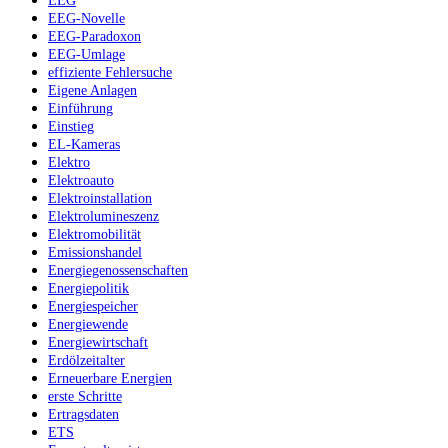
EEG
EEG-Novelle
EEG-Paradoxon
EEG-Umlage
effiziente Fehlersuche
Eigene Anlagen
Einführung
Einstieg
EL-Kameras
Elektro
Elektroauto
Elektroinstallation
Elektrolumineszenz
Elektromobilität
Emissionshandel
Energiegenossenschaften
Energiepolitik
Energiespeicher
Energiewende
Energiewirtschaft
Erdölzeitalter
Erneuerbare Energien
erste Schritte
Ertragsdaten
ETS