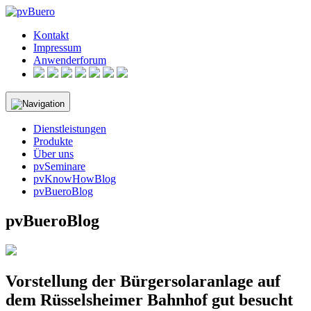
Skip
to
Kontakt
content
Impressum
Anwenderforum
Dienstleistungen
Produkte
Über uns
pvSeminare
pvKnowHowBlog
pvBueroBlog
pvBueroBlog
Vorstellung der Bürgersolaranlage auf
dem Rüsselsheimer Bahnhof gut besucht