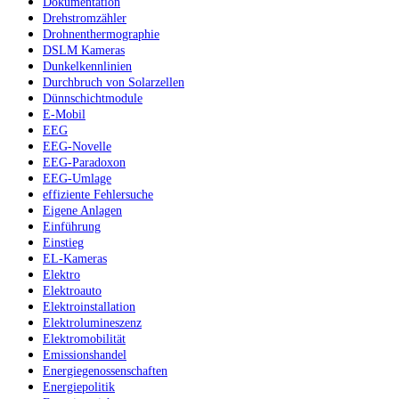
Dokumentation
Drehstromzähler
Drohnenthermographie
DSLM Kameras
Dunkelkennlinien
Durchbruch von Solarzellen
Dünnschichtmodule
E-Mobil
EEG
EEG-Novelle
EEG-Paradoxon
EEG-Umlage
effiziente Fehlersuche
Eigene Anlagen
Einführung
Einstieg
EL-Kameras
Elektro
Elektroauto
Elektroinstallation
Elektrolumineszenz
Elektromobilität
Emissionshandel
Energiegenossenschaften
Energiepolitik