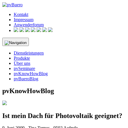
Skip
to
Kontakt
content
Impressum
Anwenderforum
Dienstleistungen
Produkte
Über uns
pvSeminare
pvKnowHowBlog
pvBueroBlog
pvKnowHowBlog
Ist mein Dach für Photovoltaik geeignet?
9. Juni 2009 - Tina Ternus - 9592 Aufrufe