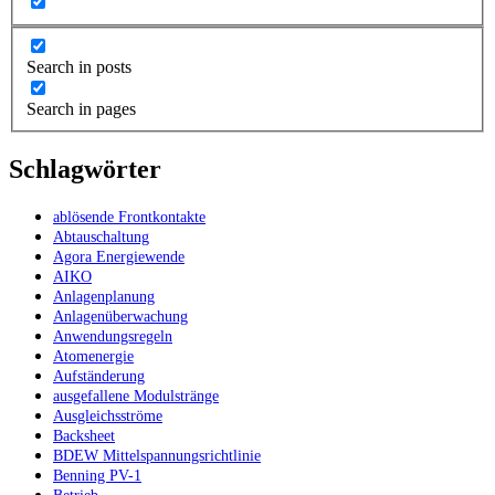
Search in posts
Search in pages
Schlagwörter
ablösende Frontkontakte
Abtauschaltung
Agora Energiewende
AIKO
Anlagenplanung
Anlagenüberwachung
Anwendungsregeln
Atomenergie
Aufständerung
ausgefallene Modulstränge
Ausgleichsströme
Backsheet
BDEW Mittelspannungsrichtlinie
Benning PV-1