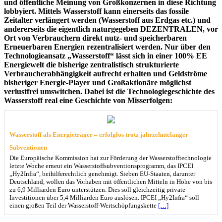
und öffentliche Meinung von Großkonzernen in diese Richtung
lobbyiert. Mittels Wasserstoff kann einerseits das fossile
Zeitalter verlängert werden (Wasserstoff aus Erdgas etc.) und
andererseits die eigentlich naturgegeben DEZENTRALEN, vor
Ort von Verbrauchern direkt nutz- und speicherbaren
Erneuerbaren Energien rezentralisiert werden. Nur über den
Technologieansatz „Wasserstoff“ lässt sich in einer 100% EE
Energiewelt die bisherige zentralistisch strukturierte
Verbraucherabhängigkeit aufrecht erhalten und Geldströme
bisheriger Energie-Player und Großaktionäre möglichst
verlustfrei umswitchen. Dabei ist die Technologiegeschichte des
Wasserstoff real eine Geschichte von Misserfolgen:
Wasserstoff als Energieträger – erfolglos trotz jahrzehntelanger
Subventionen
Die Europäische Kommission hat zur Förderung der Wasserstofftechnologie
letzte Woche erneut ein Wasserstoffsubventionsprogramm, das IPCEI
„Hy2Infra“, beihilferechtlich genehmigt. Sieben EU-Staaten, darunter
Deutschland, wollen das Vorhaben mit öffentlichen Mitteln in Höhe von bis
zu 6,9 Milliarden Euro unterstützen. Dies soll gleichzeitig private
Investitionen über 5,4 Milliarden Euro auslösen. IPCEI „Hy2Infra“ soll
einen großen Teil der Wasserstoff-Wertschöpfungskette
[…]