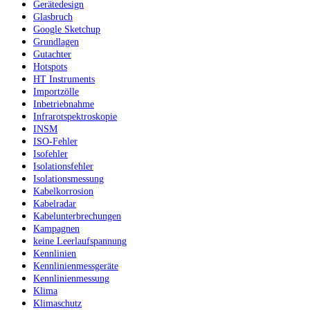
Gerätedesign
Glasbruch
Google Sketchup
Grundlagen
Gutachter
Hotspots
HT Instruments
Importzölle
Inbetriebnahme
Infrarotspektroskopie
INSM
ISO-Fehler
Isofehler
Isolationsfehler
Isolationsmessung
Kabelkorrosion
Kabelradar
Kabelunterbrechungen
Kampagnen
keine Leerlaufspannung
Kennlinien
Kennlinienmessgeräte
Kennlinienmessung
Klima
Klimaschutz