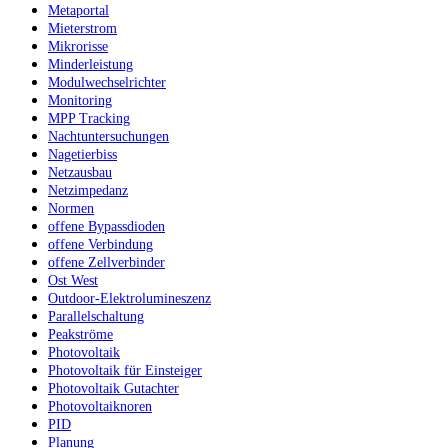
Metaportal
Mieterstrom
Mikrorisse
Minderleistung
Modulwechselrichter
Monitoring
MPP Tracking
Nachtuntersuchungen
Nagetierbiss
Netzausbau
Netzimpedanz
Normen
offene Bypassdioden
offene Verbindung
offene Zellverbinder
Ost West
Outdoor-Elektrolumineszenz
Parallelschaltung
Peakströme
Photovoltaik
Photovoltaik für Einsteiger
Photovoltaik Gutachter
Photovoltaiknoren
PID
Planung