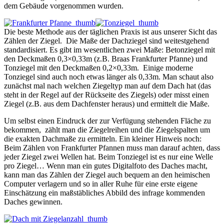
dem Gebäude vorgenommen wurden.
Die beste Methode aus der täglichen Praxis ist aus unserer Sicht das
Zählen der Ziegel. Die Maße der Dachziegel sind weitestgehend
standardisiert. Es gibt im wesentlichen zwei Maße: Betonziegel mit
den Deckmaßen 0,3×0,33m (z.B. Braas Frankfurter Pfanne) und
Tonziegel mit den Deckmaßen 0,2×0,33m. Einige moderne
Tonziegel sind auch noch etwas länger als 0,33m. Man schaut also
zunächst mal nach welchen Ziegeltyp man auf dem Dach hat (das
steht in der Regel auf der Rückseite des Ziegels) oder misst einen
Ziegel (z.B. aus dem Dachfenster heraus) und ermittelt die Maße.
Um selbst einen Eindruck der zur Verfügung stehenden Fläche zu
bekommen, zählt man die Ziegelreihen und die Ziegelspalten um
die exakten Dachmaße zu ermitteln. Ein kleiner Hinweis noch:
Beim Zählen von Frankfurter Pfannen muss man darauf achten, dass
jeder Ziegel zwei Wellen hat. Beim Tonziegel ist es nur eine Welle
pro Ziegel… Wenn man ein gutes Digitalfoto des Daches macht,
kann man das Zählen der Ziegel auch bequem an den heimischen
Computer verlagern und so in aller Ruhe für eine erste eigene
Einschätzung ein maßstäbliches Abbild des infrage kommenden
Daches gewinnen.