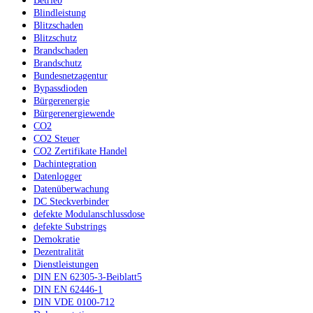
Betrieb
Blindleistung
Blitzschaden
Blitzschutz
Brandschaden
Brandschutz
Bundesnetzagentur
Bypassdioden
Bürgerenergie
Bürgerenergiewende
CO2
CO2 Steuer
CO2 Zertifikate Handel
Dachintegration
Datenlogger
Datenüberwachung
DC Steckverbinder
defekte Modulanschlussdose
defekte Substrings
Demokratie
Dezentralität
Dienstleistungen
DIN EN 62305-3-Beiblatt5
DIN EN 62446-1
DIN VDE 0100-712