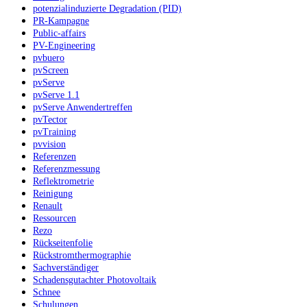
potenzialinduzierte Degradation (PID)
PR-Kampagne
Public-affairs
PV-Engineering
pvbuero
pvScreen
pvServe
pvServe 1.1
pvServe Anwendertreffen
pvTector
pvTraining
pvvision
Referenzen
Referenzmessung
Reflektrometrie
Reinigung
Renault
Ressourcen
Rezo
Rückseitenfolie
Rückstromthermographie
Sachverständiger
Schadensgutachter Photovoltaik
Schnee
Schulungen