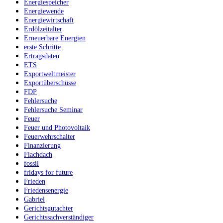
Energiespeicher
Energiewende
Energiewirtschaft
Erdölzeitalter
Erneuerbare Energien
erste Schritte
Ertragsdaten
ETS
Exportweltmeister
Exportüberschüsse
FDP
Fehlersuche
Fehlersuche Seminar
Feuer
Feuer und Photovoltaik
Feuerwehrschalter
Finanzierung
Flachdach
fossil
fridays for future
Frieden
Friedensenergie
Gabriel
Gerichtsgutachter
Gerichtssachverständiger