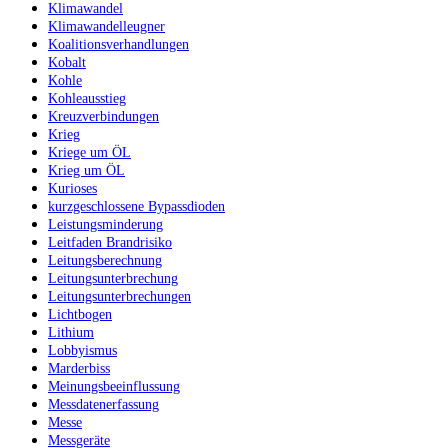
Klimawandel
Klimawandelleugner
Koalitionsverhandlungen
Kobalt
Kohle
Kohleausstieg
Kreuzverbindungen
Krieg
Kriege um ÖL
Krieg um ÖL
Kurioses
kurzgeschlossene Bypassdioden
Leistungsminderung
Leitfaden Brandrisiko
Leitungsberechnung
Leitungsunterbrechung
Leitungsunterbrechungen
Lichtbogen
Lithium
Lobbyismus
Marderbiss
Meinungsbeeinflussung
Messdatenerfassung
Messe
Messgeräte