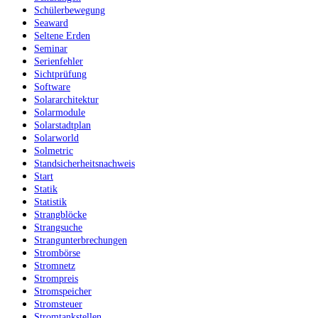
Schülerbewegung
Seaward
Seltene Erden
Seminar
Serienfehler
Sichtprüfung
Software
Solararchitektur
Solarmodule
Solarstadtplan
Solarworld
Solmetric
Standsicherheitsnachweis
Start
Statik
Statistik
Strangblöcke
Strangsuche
Strangunterbrechungen
Strombörse
Stromnetz
Strompreis
Stromspeicher
Stromsteuer
Stromtankstellen