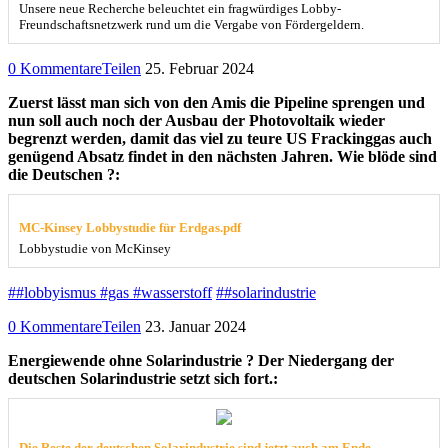
Unsere neue Recherche beleuchtet ein fragwürdiges Lobby-
Freundschaftsnetzwerk rund um die Vergabe von Fördergeldern.
0 Kommentare
Teilen
25. Februar 2024
Zuerst lässt man sich von den Amis die Pipeline sprengen und
nun soll auch noch der Ausbau der Photovoltaik wieder
begrenzt werden, damit das viel zu teure US Frackinggas auch
genügend Absatz findet in den nächsten Jahren. Wie blöde sind
die Deutschen ?:
MC-Kinsey Lobbystudie für Erdgas.pdf
Lobbystudie von McKinsey
##lobbyismus #gas #wasserstoff
##solarindustrie
0 Kommentare
Teilen
23. Januar 2024
Energiewende ohne Solarindustrie ? Der Niedergang der
deutschen Solarindustrie setzt sich fort.:
Die Reste der deutschen Solarindustrie sind jetzt auch am Ende