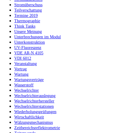
Stromüberschuss
Teilverschattung
Termine 2019
Thermographie
Think Tanks
Unsere Meinung
Unterbrechungen im Modul
Unterkonstruktion
UV-Fluoreszenz
VDE AR-N 4105
VDI 6012
Veranstaltung
Vortrag
Wartung
Wartungsverträge
Wasserstoff
Wechselrichter
Wechselrichterauslegung
Wechselrichterhersteller
Wechselrichterstationen
Wiederholungsprüfungen
Wirtschaftlichkeit
Wälzungsmechanismus
Zeitbereichsreflektrometrie