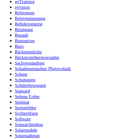
pvTraining
pvvision
Referenzen
Referenzmessung
Reflektrometrie
Reinigung
Renault
Ressourcen
Rezo
Rückseitenfolie
Rückstromthermographie
Sachverständiger
Schadensgutachter Photovoltaik
Schnee
Schulungen
Schülerbewegung
Seaward
Seltene Erden
Seminar
Serienfehler
Sichtprüfung
Software
Solararchitektur
Solarmodule
Solarstadtplan