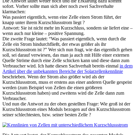
Die Antwort lautet weder noch und die Erklärung dazu kommt
sofort. Vorher sollte man sich aber noch zwei Sachverhalte
klarmachen:
Was passiert eigentlich, wenn eine Zelle einen Strom führt, der
knapp unter ihrem Kurzschlussstrom liegt ?
Antwort: Sie ist nicht mehr im Kurzschluss, sondern sie liefert eine –
wenn auch nur kleine – positive Spannung.
Die zweite Frage lautet: “Was passiert eigentlich, wenn durch die
Zelle ein Strom hindurchfließt, der etwas größer als ihr
Kurzschlussstrom ist ?” Wer sich nun fragt, wie das eigentlich gehen
soll, sei darauf verwiesen, das man ja auch mit Hilfe einer externen
Quelle Ströme durch eine Zelle schicken kann und diese dann zum
Verbraucher wird. Ich hatte diesen Sachverhalt bereits einmal
in dem
Artikel über die unbekannten Bereiche der Solarzellenkennlinie
beschrieben. Wenn der Strom also größer wird als der
Kurzschlussstrom, muss er erstens aus einer anderen Quelle gespeist
werden (zum Beispiel von Zellen die einen größeren
Kurzschlussstrom haben) und zweitens wird die Zelle dann zum
Verbraucher.
Und nun die Antwort zu der oben gestellten Frage: Wie groß ist der
Kurzschlussstrom eines Moduls bezogen auf den Kurzschlussstrom
seiner schlechtesten, bzw. seiner besten Zelle ?