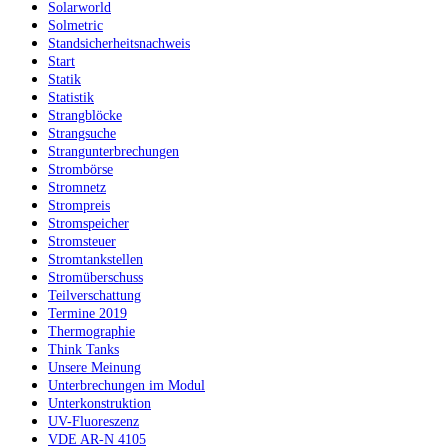
Solarworld
Solmetric
Standsicherheitsnachweis
Start
Statik
Statistik
Strangblöcke
Strangsuche
Strangunterbrechungen
Strombörse
Stromnetz
Strompreis
Stromspeicher
Stromsteuer
Stromtankstellen
Stromüberschuss
Teilverschattung
Termine 2019
Thermographie
Think Tanks
Unsere Meinung
Unterbrechungen im Modul
Unterkonstruktion
UV-Fluoreszenz
VDE AR-N 4105