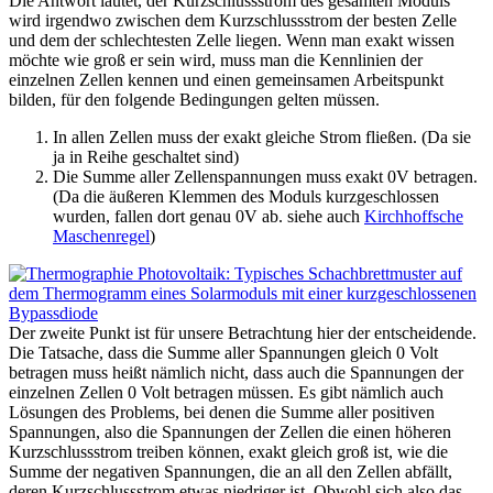
Die Antwort lautet, der Kurzschlussstrom des gesamten Moduls
wird irgendwo zwischen dem Kurzschlussstrom der besten Zelle
und dem der schlechtesten Zelle liegen. Wenn man exakt wissen
möchte wie groß er sein wird, muss man die Kennlinien der
einzelnen Zellen kennen und einen gemeinsamen Arbeitspunkt
bilden, für den folgende Bedingungen gelten müssen.
In allen Zellen muss der exakt gleiche Strom fließen. (Da sie
ja in Reihe geschaltet sind)
Die Summe aller Zellenspannungen muss exakt 0V betragen.
(Da die äußeren Klemmen des Moduls kurzgeschlossen
wurden, fallen dort genau 0V ab. siehe auch
Kirchhoffsche
Maschenregel
)
Der zweite Punkt ist für unsere Betrachtung hier der entscheidende.
Die Tatsache, dass die Summe aller Spannungen gleich 0 Volt
betragen muss heißt nämlich nicht, dass auch die Spannungen der
einzelnen Zellen 0 Volt betragen müssen. Es gibt nämlich auch
Lösungen des Problems, bei denen die Summe aller positiven
Spannungen, also die Spannungen der Zellen die einen höheren
Kurzschlussstrom treiben können, exakt gleich groß ist, wie die
Summe der negativen Spannungen, die an all den Zellen abfällt,
deren Kurzschlussstrom etwas niedriger ist. Obwohl sich also das