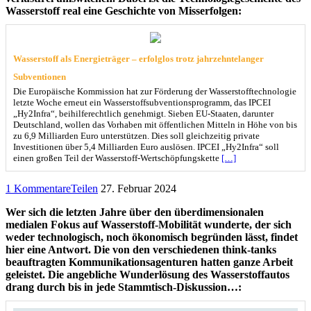
Wasserstoff real eine Geschichte von Misserfolgen:
Wasserstoff als Energieträger – erfolglos trotz jahrzehntelanger
Subventionen
Die Europäische Kommission hat zur Förderung der Wasserstofftechnologie
letzte Woche erneut ein Wasserstoffsubventionsprogramm, das IPCEI
„Hy2Infra“, beihilferechtlich genehmigt. Sieben EU-Staaten, darunter
Deutschland, wollen das Vorhaben mit öffentlichen Mitteln in Höhe von bis
zu 6,9 Milliarden Euro unterstützen. Dies soll gleichzeitig private
Investitionen über 5,4 Milliarden Euro auslösen. IPCEI „Hy2Infra“ soll
einen großen Teil der Wasserstoff-Wertschöpfungskette
[…]
1 Kommentare
Teilen
27. Februar 2024
Wer sich die letzten Jahre über den überdimensionalen
medialen Fokus auf Wasserstoff-Mobilität wunderte, der sich
weder technologisch, noch ökonomisch begründen lässt, findet
hier eine Antwort. Die von den verschiedenen think-tanks
beauftragten Kommunikationsagenturen hatten ganze Arbeit
geleistet. Die angebliche Wunderlösung des Wasserstoffautos
drang durch bis in jede Stammtisch-Diskussion…: