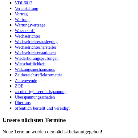
VDI 6012
Veranstaltung
Vortrag
Wartung
Wartungsverträge
Wasserstoff
Wechselrichter
Wechselrichterauslegung
Wechselrichterhersteller
Wechselrichterstationen
Wiederholungsprüfungen
Wirtschaftlichkeit
Wälzungsmechanismus
Zeitbereichsreflektrometrie
Zeitenwende
ZOE
zu niedrige Leerlaufspannung
Überspannungsschaden
Über uns
öffentlich bestellt und vereidigt
Unsere nächsten Termine
Neue Termine werden demnächst bekanntgegeben!