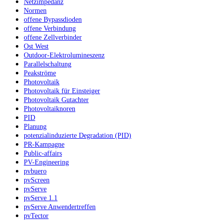
Netzimpedanz
Normen
offene Bypassdioden
offene Verbindung
offene Zellverbinder
Ost West
Outdoor-Elektrolumineszenz
Parallelschaltung
Peakströme
Photovoltaik
Photovoltaik für Einsteiger
Photovoltaik Gutachter
Photovoltaiknoren
PID
Planung
potenzialinduzierte Degradation (PID)
PR-Kampagne
Public-affairs
PV-Engineering
pvbuero
pvScreen
pvServe
pvServe 1.1
pvServe Anwendertreffen
pvTector