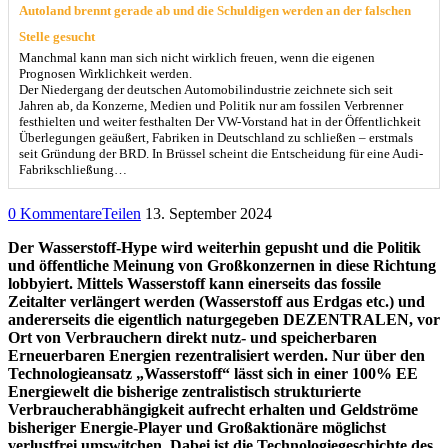
Autoland brennt gerade ab und die Schuldigen werden an der falschen
Stelle gesucht
Manchmal kann man sich nicht wirklich freuen, wenn die eigenen
Prognosen Wirklichkeit werden.
Der Niedergang der deutschen Automobilindustrie zeichnete sich seit
Jahren ab, da Konzerne, Medien und Politik nur am fossilen Verbrenner
festhielten und weiter festhalten Der VW-Vorstand hat in der Öffentlichkeit
Überlegungen geäußert, Fabriken in Deutschland zu schließen – erstmals
seit Gründung der BRD. In Brüssel scheint die Entscheidung für eine Audi-
Fabrikschließung…
0 Kommentare
Teilen
13. September 2024
Der Wasserstoff-Hype wird weiterhin gepusht und die Politik
und öffentliche Meinung von Großkonzernen in diese Richtung
lobbyiert. Mittels Wasserstoff kann einerseits das fossile
Zeitalter verlängert werden (Wasserstoff aus Erdgas etc.) und
andererseits die eigentlich naturgegeben DEZENTRALEN, vor
Ort von Verbrauchern direkt nutz- und speicherbaren
Erneuerbaren Energien rezentralisiert werden. Nur über den
Technologieansatz „Wasserstoff“ lässt sich in einer 100% EE
Energiewelt die bisherige zentralistisch strukturierte
Verbraucherabhängigkeit aufrecht erhalten und Geldströme
bisheriger Energie-Player und Großaktionäre möglichst
verlustfrei umswitchen. Dabei ist die Technologiegeschichte des