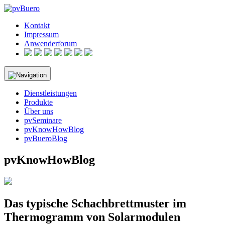
Skip
to
Kontakt
content
Impressum
Anwenderforum
Dienstleistungen
Produkte
Über uns
pvSeminare
pvKnowHowBlog
pvBueroBlog
pvKnowHowBlog
Das typische Schachbrettmuster im
Thermogramm von Solarmodulen