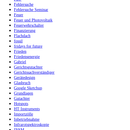
Fehlersuche
Fehlersuche Seminar
Feuer
Feuer und Photovoltaik
Feuerwehrschalter
Finanzierung
Flachdach
fossil
fridays for future
Frieden
Friedensenergie
Gabriel
Gerichtsgutachter
Gerichtssachverständiger
Gerätedesign
Glasbruch
Google Sketchup
Grundlagen
Gutachter
Hotspots
HT Instruments
Importzölle
Inbetriebnahme
Infrarotspektroskopie
INSM