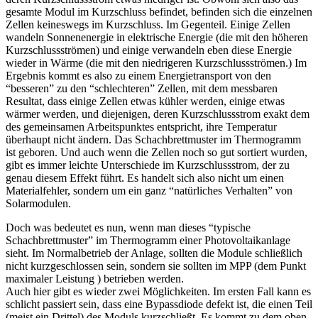
gesamte Modul im Kurzschluss befindet, befinden sich die einzelnen
Zellen keineswegs im Kurzschluss. Im Gegenteil. Einige Zellen
wandeln Sonnenenergie in elektrische Energie (die mit den höheren
Kurzschlussströmen) und einige verwandeln eben diese Energie
wieder in Wärme (die mit den niedrigeren Kurzschlussströmen.) Im
Ergebnis kommt es also zu einem Energietransport von den
“besseren” zu den “schlechteren” Zellen, mit dem messbaren
Resultat, dass einige Zellen etwas kühler werden, einige etwas
wärmer werden, und diejenigen, deren Kurzschlussstrom exakt dem
des gemeinsamen Arbeitspunktes entspricht, ihre Temperatur
überhaupt nicht ändern. Das Schachbrettmuster im Thermogramm
ist geboren. Und auch wenn die Zellen noch so gut sortiert wurden,
gibt es immer leichte Unterschiede im Kurzschlussstrom, der zu
genau diesem Effekt führt. Es handelt sich also nicht um einen
Materialfehler, sondern um ein ganz “natürliches Verhalten” von
Solarmodulen.
Doch was bedeutet es nun, wenn man dieses “typische
Schachbrettmuster” im Thermogramm einer Photovoltaikanlage
sieht. Im Normalbetrieb der Anlage, sollten die Module schließlich
nicht kurzgeschlossen sein, sondern sie sollten im MPP (dem Punkt
maximaler Leistung ) betrieben werden.
Auch hier gibt es wieder zwei Möglichkeiten. Im ersten Fall kann es
schlicht passiert sein, dass eine Bypassdiode defekt ist, die einen Teil
(meist ein Drittel) des Moduls kurzschließt. Es kommt zu dem oben