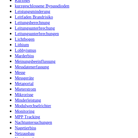
Kurioses
kurzgeschlossene Bypassdioden
Leistungsminderung
Leitfaden Brandrisiko
Leitungsberechnung
Leitungsunterbrechung
Leitungsunterbrechungen
Lichtbogen
Lithium
Lobbyismus
Marderbiss
Meinungsbeeinflussung
Messdatenerfassung
Messe
Messgeräte
Metaportal
Mieterstrom
Mikrorisse
Minderleistung
Modulwechselrichter
Monitoring
MPP Tracking
Nachtuntersuchungen
Nagetierbiss
Netzausbau