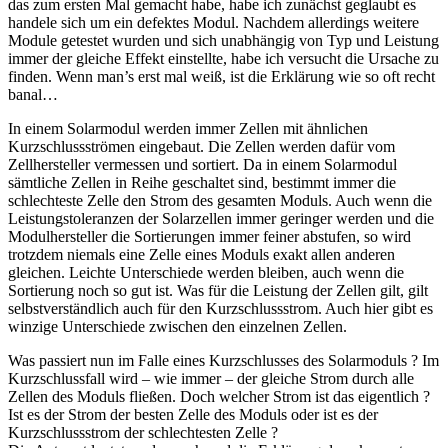
das zum ersten Mal gemacht habe, habe ich zunächst geglaubt es
handele sich um ein defektes Modul. Nachdem allerdings weitere
Module getestet wurden und sich unabhängig von Typ und Leistung
immer der gleiche Effekt einstellte, habe ich versucht die Ursache zu
finden. Wenn man’s erst mal weiß, ist die Erklärung wie so oft recht
banal…
In einem Solarmodul werden immer Zellen mit ähnlichen
Kurzschlussströmen eingebaut. Die Zellen werden dafür vom
Zellhersteller vermessen und sortiert. Da in einem Solarmodul
sämtliche Zellen in Reihe geschaltet sind, bestimmt immer die
schlechteste Zelle den Strom des gesamten Moduls. Auch wenn die
Leistungstoleranzen der Solarzellen immer geringer werden und die
Modulhersteller die Sortierungen immer feiner abstufen, so wird
trotzdem niemals eine Zelle eines Moduls exakt allen anderen
gleichen. Leichte Unterschiede werden bleiben, auch wenn die
Sortierung noch so gut ist. Was für die Leistung der Zellen gilt, gilt
selbstverständlich auch für den Kurzschlussstrom. Auch hier gibt es
winzige Unterschiede zwischen den einzelnen Zellen.
Was passiert nun im Falle eines Kurzschlusses des Solarmoduls ? Im
Kurzschlussfall wird – wie immer – der gleiche Strom durch alle
Zellen des Moduls fließen. Doch welcher Strom ist das eigentlich ?
Ist es der Strom der besten Zelle des Moduls oder ist es der
Kurzschlussstrom der schlechtesten Zelle ?