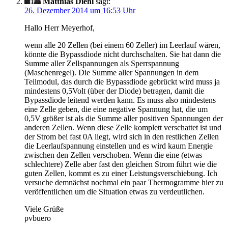
Matthias Diehl
sagt:
26. Dezember 2014 um 16:53 Uhr
Hallo Herr Meyerhof,
wenn alle 20 Zellen (bei einem 60 Zeller) im Leerlauf wären,
könnte die Bypassdiode nicht durchschalten. Sie hat dann die
Summe aller Zellspannungen als Sperrspannung
(Maschenregel). Die Summe aller Spannungen in dem
Teilmodul, das durch die Bypassdiode gebrückt wird muss ja
mindestens 0,5Volt (über der Diode) betragen, damit die
Bypassdiode leitend werden kann. Es muss also mindestens
eine Zelle geben, die eine negative Spannung hat, die um
0,5V größer ist als die Summe aller positiven Spannungen der
anderen Zellen. Wenn diese Zelle komplett verschattet ist und
der Strom bei fast 0A liegt, wird sich in den restlichen Zellen
die Leerlaufspannung einstellen und es wird kaum Energie
zwischen den Zellen verschoben. Wenn die eine (etwas
schlechtere) Zelle aber fast den gleichen Strom führt wie die
guten Zellen, kommt es zu einer Leistungsverschiebung. Ich
versuche demnächst nochmal ein paar Thermogramme hier zu
veröffentlichen um die Situation etwas zu verdeutlichen.
Viele Grüße
pvbuero