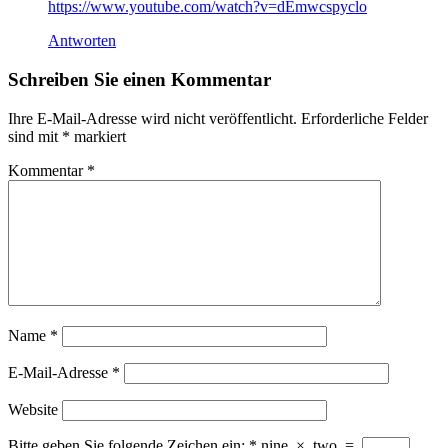
https://www.youtube.com/watch?v=dEmwcspyclo
Antworten
Schreiben Sie einen Kommentar
Ihre E-Mail-Adresse wird nicht veröffentlicht.
Erforderliche Felder
sind mit
*
markiert
Kommentar
*
Name
*
E-Mail-Adresse
*
Website
Bitte geben Sie folgende Zeichen ein:
*
nine
×
two
=