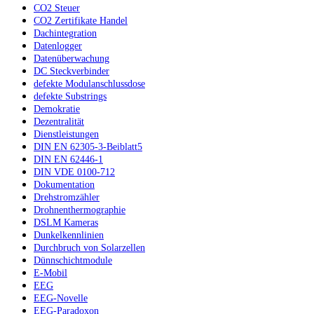
CO2 Steuer
CO2 Zertifikate Handel
Dachintegration
Datenlogger
Datenüberwachung
DC Steckverbinder
defekte Modulanschlussdose
defekte Substrings
Demokratie
Dezentralität
Dienstleistungen
DIN EN 62305-3-Beiblatt5
DIN EN 62446-1
DIN VDE 0100-712
Dokumentation
Drehstromzähler
Drohnenthermographie
DSLM Kameras
Dunkelkennlinien
Durchbruch von Solarzellen
Dünnschichtmodule
E-Mobil
EEG
EEG-Novelle
EEG-Paradoxon