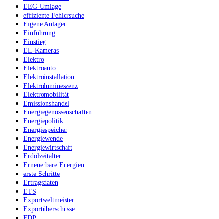
EEG-Umlage
effiziente Fehlersuche
Eigene Anlagen
Einführung
Einstieg
EL-Kameras
Elektro
Elektroauto
Elektroinstallation
Elektrolumineszenz
Elektromobilität
Emissionshandel
Energiegenossenschaften
Energiepolitik
Energiespeicher
Energiewende
Energiewirtschaft
Erdölzeitalter
Erneuerbare Energien
erste Schritte
Ertragsdaten
ETS
Exportweltmeister
Exportüberschüsse
FDP