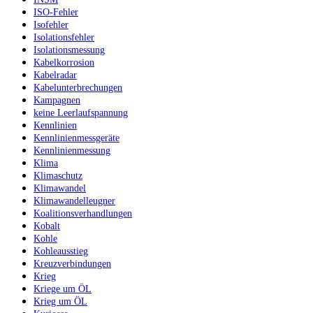
ISO-Fehler
Isofehler
Isolationsfehler
Isolationsmessung
Kabelkorrosion
Kabelradar
Kabelunterbrechungen
Kampagnen
keine Leerlaufspannung
Kennlinien
Kennlinienmessgeräte
Kennlinienmessung
Klima
Klimaschutz
Klimawandel
Klimawandelleugner
Koalitionsverhandlungen
Kobalt
Kohle
Kohleausstieg
Kreuzverbindungen
Krieg
Kriege um ÖL
Krieg um ÖL