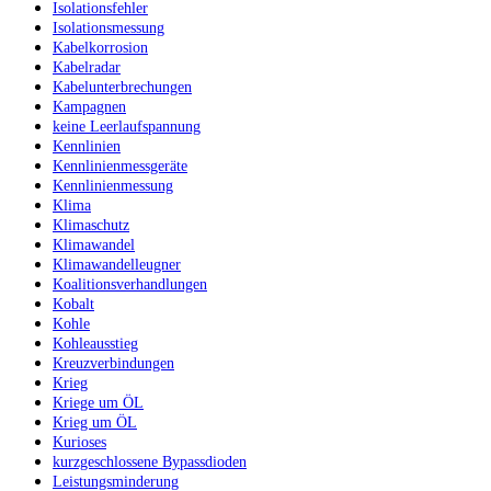
Isolationsfehler
Isolationsmessung
Kabelkorrosion
Kabelradar
Kabelunterbrechungen
Kampagnen
keine Leerlaufspannung
Kennlinien
Kennlinienmessgeräte
Kennlinienmessung
Klima
Klimaschutz
Klimawandel
Klimawandelleugner
Koalitionsverhandlungen
Kobalt
Kohle
Kohleausstieg
Kreuzverbindungen
Krieg
Kriege um ÖL
Krieg um ÖL
Kurioses
kurzgeschlossene Bypassdioden
Leistungsminderung