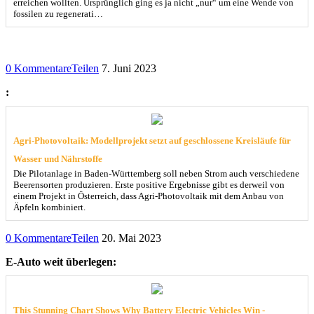
erreichen wollten. Ursprünglich ging es ja nicht „nur“ um eine Wende von
fossilen zu regenerati…
0 Kommentare
Teilen
7. Juni 2023
:
Agri-Photovoltaik: Modellprojekt setzt auf geschlossene Kreisläufe für
Wasser und Nährstoffe
Die Pilotanlage in Baden-Württemberg soll neben Strom auch verschiedene
Beerensorten produzieren. Erste positive Ergebnisse gibt es derweil von
einem Projekt in Österreich, dass Agri-Photovoltaik mit dem Anbau von
Äpfeln kombiniert.
0 Kommentare
Teilen
20. Mai 2023
E-Auto weit überlegen:
This Stunning Chart Shows Why Battery Electric Vehicles Win -