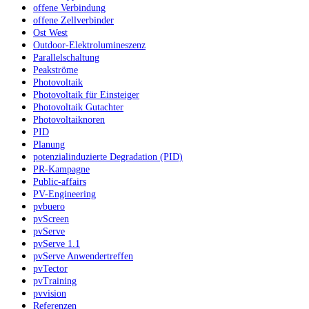
offene Verbindung
offene Zellverbinder
Ost West
Outdoor-Elektrolumineszenz
Parallelschaltung
Peakströme
Photovoltaik
Photovoltaik für Einsteiger
Photovoltaik Gutachter
Photovoltaiknoren
PID
Planung
potenzialinduzierte Degradation (PID)
PR-Kampagne
Public-affairs
PV-Engineering
pvbuero
pvScreen
pvServe
pvServe 1.1
pvServe Anwendertreffen
pvTector
pvTraining
pvvision
Referenzen