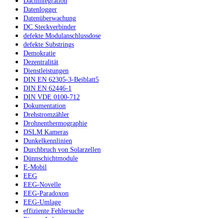
Dachintegration
Datenlogger
Datenüberwachung
DC Steckverbinder
defekte Modulanschlussdose
defekte Substrings
Demokratie
Dezentralität
Dienstleistungen
DIN EN 62305-3-Beiblatt5
DIN EN 62446-1
DIN VDE 0100-712
Dokumentation
Drehstromzähler
Drohnenthermographie
DSLM Kameras
Dunkelkennlinien
Durchbruch von Solarzellen
Dünnschichtmodule
E-Mobil
EEG
EEG-Novelle
EEG-Paradoxon
EEG-Umlage
effiziente Fehlersuche