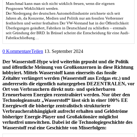
Manchmal kann man sich nicht wirklich freuen, wenn die eigenen
Prognosen Wirklichkeit werden.
Der Niedergang der deutschen Automobilindustrie zeichnete sich seit
Jahren ab, da Konzerne, Medien und Politik nur am fossilen Verbrenner
festhielten und weiter festhalten Der VW-Vorstand hat in der Öffentlichkeit
Überlegungen geäußert, Fabriken in Deutschland zu schließen – erstmals
seit Gründung der BRD. In Brüssel scheint die Entscheidung für eine Audi-
Fabrikschließung…
0 Kommentare
Teilen
13. September 2024
Der Wasserstoff-Hype wird weiterhin gepusht und die Politik
und öffentliche Meinung von Großkonzernen in diese Richtung
lobbyiert. Mittels Wasserstoff kann einerseits das fossile
Zeitalter verlängert werden (Wasserstoff aus Erdgas etc.) und
andererseits die eigentlich naturgegeben DEZENTRALEN, vor
Ort von Verbrauchern direkt nutz- und speicherbaren
Erneuerbaren Energien rezentralisiert werden. Nur über den
Technologieansatz „Wasserstoff“ lässt sich in einer 100% EE
Energiewelt die bisherige zentralistisch strukturierte
Verbraucherabhängigkeit aufrecht erhalten und Geldströme
bisheriger Energie-Player und Großaktionäre möglichst
verlustfrei umswitchen. Dabei ist die Technologiegeschichte des
Wasserstoff real eine Geschichte von Misserfolgen: