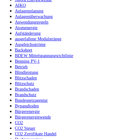
AIKO
Anlagenplanung
Anlagenüberwachung
Anwendungsregeln
Atomenergie
Aufständerung
ausgefallene Modulstränge
Ausgleichsströme
Backsheet
BDEW Mittelspannungsrichtlinie
Benning PV-1
Betrieb
Blindleistung
Blitzschaden
Blitzschutz
Brandschaden
Brandschutz
Bundesnetzagentur
Bypassdioden
Bürgerenergie
Bürgerenergiewende
CO2
CO2 Steuer
CO2 Zertifikate Handel