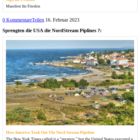
Manifest für Frieden
0 Kommentare
Teilen
16. Februar 2023
Sprengten die USA die NordStream Piplines ?:
How America Took Out The Nord Stream Pipeline
The New York Times called it a “mystery,” but the United States executed a