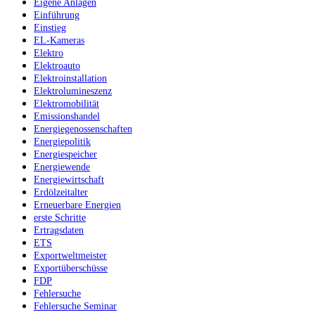
Eigene Anlagen
Einführung
Einstieg
EL-Kameras
Elektro
Elektroauto
Elektroinstallation
Elektrolumineszenz
Elektromobilität
Emissionshandel
Energiegenossenschaften
Energiepolitik
Energiespeicher
Energiewende
Energiewirtschaft
Erdölzeitalter
Erneuerbare Energien
erste Schritte
Ertragsdaten
ETS
Exportweltmeister
Exportüberschüsse
FDP
Fehlersuche
Fehlersuche Seminar