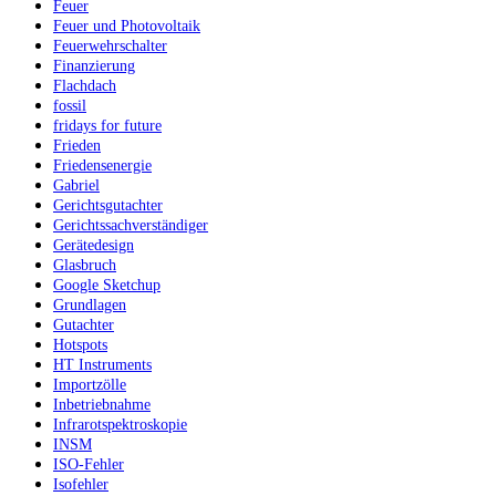
Feuer
Feuer und Photovoltaik
Feuerwehrschalter
Finanzierung
Flachdach
fossil
fridays for future
Frieden
Friedensenergie
Gabriel
Gerichtsgutachter
Gerichtssachverständiger
Gerätedesign
Glasbruch
Google Sketchup
Grundlagen
Gutachter
Hotspots
HT Instruments
Importzölle
Inbetriebnahme
Infrarotspektroskopie
INSM
ISO-Fehler
Isofehler