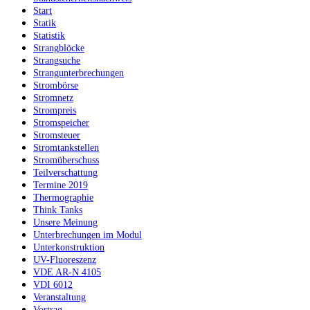
Start
Statik
Statistik
Strangblöcke
Strangsuche
Strangunterbrechungen
Strombörse
Stromnetz
Strompreis
Stromspeicher
Stromsteuer
Stromtankstellen
Stromüberschuss
Teilverschattung
Termine 2019
Thermographie
Think Tanks
Unsere Meinung
Unterbrechungen im Modul
Unterkonstruktion
UV-Fluoreszenz
VDE AR-N 4105
VDI 6012
Veranstaltung
Vortrag