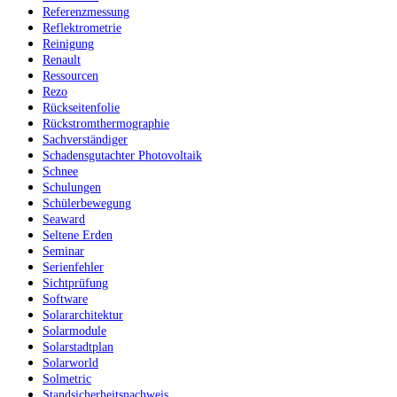
Referenzmessung
Reflektrometrie
Reinigung
Renault
Ressourcen
Rezo
Rückseitenfolie
Rückstromthermographie
Sachverständiger
Schadensgutachter Photovoltaik
Schnee
Schulungen
Schülerbewegung
Seaward
Seltene Erden
Seminar
Serienfehler
Sichtprüfung
Software
Solararchitektur
Solarmodule
Solarstadtplan
Solarworld
Solmetric
Standsicherheitsnachweis