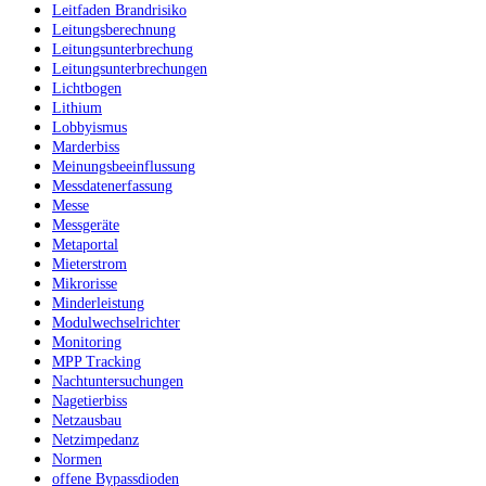
Leitfaden Brandrisiko
Leitungsberechnung
Leitungsunterbrechung
Leitungsunterbrechungen
Lichtbogen
Lithium
Lobbyismus
Marderbiss
Meinungsbeeinflussung
Messdatenerfassung
Messe
Messgeräte
Metaportal
Mieterstrom
Mikrorisse
Minderleistung
Modulwechselrichter
Monitoring
MPP Tracking
Nachtuntersuchungen
Nagetierbiss
Netzausbau
Netzimpedanz
Normen
offene Bypassdioden