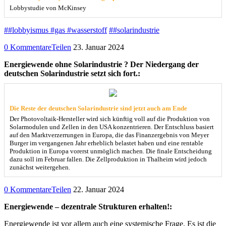
Lobbystudie von McKinsey
##lobbyismus #gas #wasserstoff
##solarindustrie
0 Kommentare
Teilen
23. Januar 2024
Energiewende ohne Solarindustrie ? Der Niedergang der
deutschen Solarindustrie setzt sich fort.:
Die Reste der deutschen Solarindustrie sind jetzt auch am Ende
Der Photovoltaik-Hersteller wird sich künftig voll auf die Produktion von
Solarmodulen und Zellen in den USA konzentrieren. Der Entschluss basiert
auf den Marktverzerrungen in Europa, die das Finanzergebnis von Meyer
Burger im vergangenen Jahr erheblich belastet haben und eine rentable
Produktion in Europa vorerst unmöglich machen. Die finale Entscheidung
dazu soll im Februar fallen. Die Zellproduktion in Thalheim wird jedoch
zunächst weitergehen.
0 Kommentare
Teilen
22. Januar 2024
Energiewende – dezentrale Strukturen erhalten!:
Energiewende ist vor allem auch eine systemische Frage. Es ist die