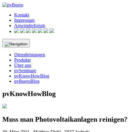
Skip
to
Kontakt
content
Impressum
Anwenderforum
Dienstleistungen
Produkte
Über uns
pvSeminare
pvKnowHowBlog
pvBueroBlog
pvKnowHowBlog
Muss man Photovoltaikanlagen reinigen?
30. März 2011 - Matthias Diehl - 5837 Aufrufe