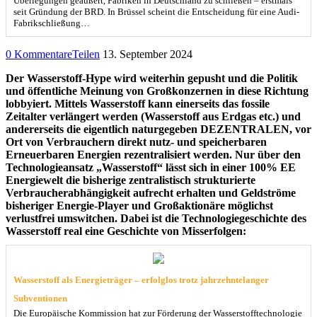
Überlegungen geäußert, Fabriken in Deutschland zu schließen – erstmals
seit Gründung der BRD. In Brüssel scheint die Entscheidung für eine Audi-
Fabrikschließung…
0 Kommentare
Teilen
13. September 2024
Der Wasserstoff-Hype wird weiterhin gepusht und die Politik
und öffentliche Meinung von Großkonzernen in diese Richtung
lobbyiert. Mittels Wasserstoff kann einerseits das fossile
Zeitalter verlängert werden (Wasserstoff aus Erdgas etc.) und
andererseits die eigentlich naturgegeben DEZENTRALEN, vor
Ort von Verbrauchern direkt nutz- und speicherbaren
Erneuerbaren Energien rezentralisiert werden. Nur über den
Technologieansatz „Wasserstoff“ lässt sich in einer 100% EE
Energiewelt die bisherige zentralistisch strukturierte
Verbraucherabhängigkeit aufrecht erhalten und Geldströme
bisheriger Energie-Player und Großaktionäre möglichst
verlustfrei umswitchen. Dabei ist die Technologiegeschichte des
Wasserstoff real eine Geschichte von Misserfolgen:
Wasserstoff als Energieträger – erfolglos trotz jahrzehntelanger
Subventionen
Die Europäische Kommission hat zur Förderung der Wasserstofftechnologie