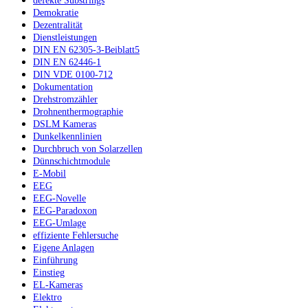
defekte Substrings
Demokratie
Dezentralität
Dienstleistungen
DIN EN 62305-3-Beiblatt5
DIN EN 62446-1
DIN VDE 0100-712
Dokumentation
Drehstromzähler
Drohnenthermographie
DSLM Kameras
Dunkelkennlinien
Durchbruch von Solarzellen
Dünnschichtmodule
E-Mobil
EEG
EEG-Novelle
EEG-Paradoxon
EEG-Umlage
effiziente Fehlersuche
Eigene Anlagen
Einführung
Einstieg
EL-Kameras
Elektro