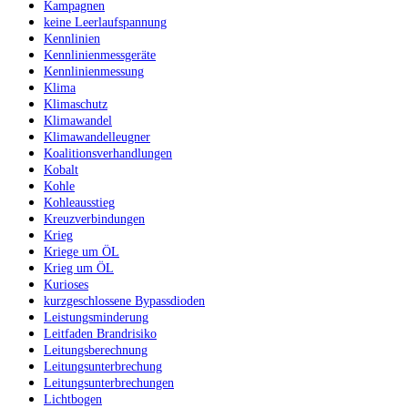
Kampagnen
keine Leerlaufspannung
Kennlinien
Kennlinienmessgeräte
Kennlinienmessung
Klima
Klimaschutz
Klimawandel
Klimawandelleugner
Koalitionsverhandlungen
Kobalt
Kohle
Kohleausstieg
Kreuzverbindungen
Krieg
Kriege um ÖL
Krieg um ÖL
Kurioses
kurzgeschlossene Bypassdioden
Leistungsminderung
Leitfaden Brandrisiko
Leitungsberechnung
Leitungsunterbrechung
Leitungsunterbrechungen
Lichtbogen