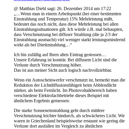
@ Matthias Diehl sagt: 26. Dezember 2014 um 17:22
„…Wenn man in einem Arbeitspunkt (bei einer bestimmten
Einstrahlung und Temperatur) 15% Mehrleistung mißt,
bedeutet das noch nicht, dass diese Mehrleistung bei allen
Einstrahlungssituationen gilt. Ich würde z.B. mal behaupten,
dass Verschmutzung bei diffuser Strahlung (die ja 2/3 der
Einstrahlung ausmacht) viel weniger starkt leistungsmindernd
wirkt als bei Direktstrahlung…“
Ich bin zufällig auf Ihren alten Eintrag gestossen…
Unsere Erfahrung ist konträr. Bei diffusem Licht sind die
Verluste durch Verschmutzung höher.
Das ist aus meiner Sicht auch logisch nachvollziehbar.
Wenn ein Autoscheinwerfer verschmutzt ist, bemerkt man die
Reduktion der Lichtdiffusionsfähigeit beim Abblendlicht
stärker, als beim Fernlicht. Im Photovoltaikbereich haben
verschiedene Elektrofachbetriebe dieses Beispiel mit
ähnlichem Ergebnis gemessen:
Die starke Sonneneinstrahlung geht durch mittlere
Verschmutzung leichter hindurch, als schwächeres Licht. Wir
waren in Griechenland beispielsweise erstaunt wie gering die
Verluste dort ausfallen im Vergleich zu ähnlichen