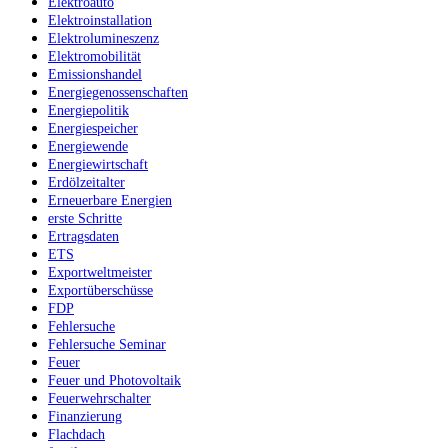
Elektroauto
Elektroinstallation
Elektrolumineszenz
Elektromobilität
Emissionshandel
Energiegenossenschaften
Energiepolitik
Energiespeicher
Energiewende
Energiewirtschaft
Erdölzeitalter
Erneuerbare Energien
erste Schritte
Ertragsdaten
ETS
Exportweltmeister
Exportüberschüsse
FDP
Fehlersuche
Fehlersuche Seminar
Feuer
Feuer und Photovoltaik
Feuerwehrschalter
Finanzierung
Flachdach