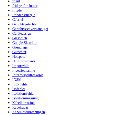
fossil
fridays for future
Frieden
Friedensenergie
Gabriel
Gerichtsgutachter
Gerichtssachverständiger
Gerätedesign
Glasbruch
Google Sketchup
Grundlagen
Gutachter
Hotspots
HT Instruments
Importzölle
Inbetriebnahme
Infrarotspektroskopie
INSM
ISO-Fehler
Isofehler
Isolationsfehler
Isolationsmessung
Kabelkorrosion
Kabelradar
Kabelunterbrechungen