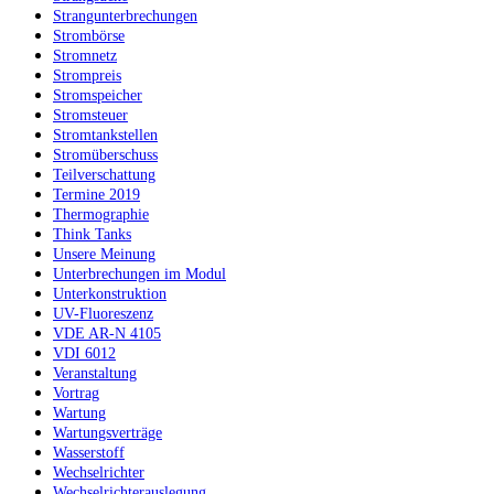
Strangunterbrechungen
Strombörse
Stromnetz
Strompreis
Stromspeicher
Stromsteuer
Stromtankstellen
Stromüberschuss
Teilverschattung
Termine 2019
Thermographie
Think Tanks
Unsere Meinung
Unterbrechungen im Modul
Unterkonstruktion
UV-Fluoreszenz
VDE AR-N 4105
VDI 6012
Veranstaltung
Vortrag
Wartung
Wartungsverträge
Wasserstoff
Wechselrichter
Wechselrichterauslegung