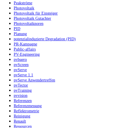
Peakströme
Photovoltaik
Photovoltaik für Einsteiger
Photovoltaik Gutachter
Photovoltaiknoren
PID
Planung
potenzialinduzierte Degradation (PID)
PR-Kampagne
Public-affairs
PV-Engineering
pvbuero
pvScreen
pvServe
pvServe 1.1
pvServe Anwendertreffen
pvTector
pvTraining
pvvision
Referenzen
Referenzmessung
Reflektrometrie
Reinigung
Renault
Ressourcen