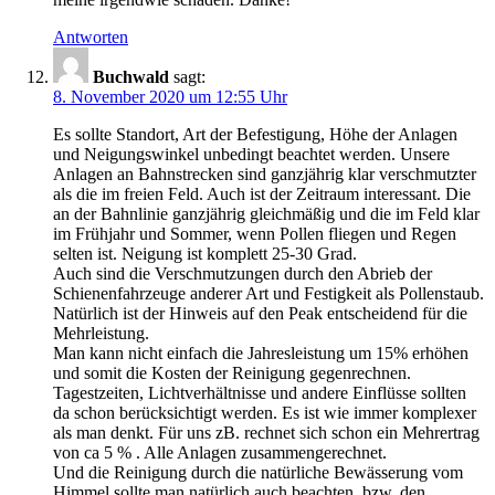
Antworten
Buchwald
sagt:
8. November 2020 um 12:55 Uhr
Es sollte Standort, Art der Befestigung, Höhe der Anlagen
und Neigungswinkel unbedingt beachtet werden. Unsere
Anlagen an Bahnstrecken sind ganzjährig klar verschmutzter
als die im freien Feld. Auch ist der Zeitraum interessant. Die
an der Bahnlinie ganzjährig gleichmäßig und die im Feld klar
im Frühjahr und Sommer, wenn Pollen fliegen und Regen
selten ist. Neigung ist komplett 25-30 Grad.
Auch sind die Verschmutzungen durch den Abrieb der
Schienenfahrzeuge anderer Art und Festigkeit als Pollenstaub.
Natürlich ist der Hinweis auf den Peak entscheidend für die
Mehrleistung.
Man kann nicht einfach die Jahresleistung um 15% erhöhen
und somit die Kosten der Reinigung gegenrechnen.
Tagestzeiten, Lichtverhältnisse und andere Einflüsse sollten
da schon berücksichtigt werden. Es ist wie immer komplexer
als man denkt. Für uns zB. rechnet sich schon ein Mehrertrag
von ca 5 % . Alle Anlagen zusammengerechnet.
Und die Reinigung durch die natürliche Bewässerung vom
Himmel sollte man natürlich auch beachten, bzw. den