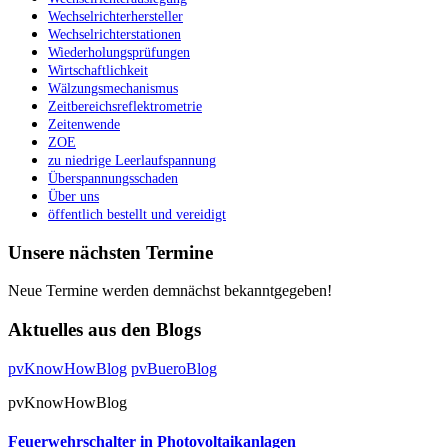
Wechselrichterhersteller
Wechselrichterstationen
Wiederholungsprüfungen
Wirtschaftlichkeit
Wälzungsmechanismus
Zeitbereichsreflektrometrie
Zeitenwende
ZOE
zu niedrige Leerlaufspannung
Überspannungsschaden
Über uns
öffentlich bestellt und vereidigt
Unsere nächsten Termine
Neue Termine werden demnächst bekanntgegeben!
Aktuelles aus den Blogs
pvKnowHowBlog
pvBueroBlog
pvKnowHowBlog
Feuerwehrschalter in Photovoltaikanlagen