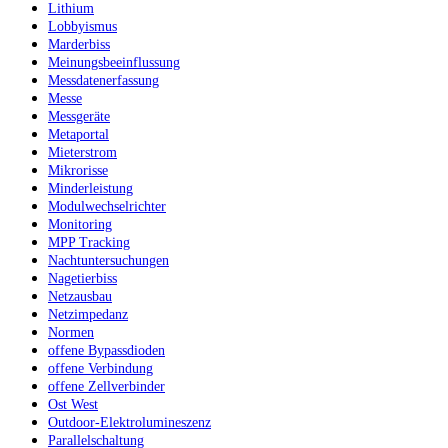
Lithium
Lobbyismus
Marderbiss
Meinungsbeeinflussung
Messdatenerfassung
Messe
Messgeräte
Metaportal
Mieterstrom
Mikrorisse
Minderleistung
Modulwechselrichter
Monitoring
MPP Tracking
Nachtuntersuchungen
Nagetierbiss
Netzausbau
Netzimpedanz
Normen
offene Bypassdioden
offene Verbindung
offene Zellverbinder
Ost West
Outdoor-Elektrolumineszenz
Parallelschaltung