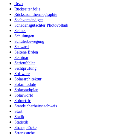
Rezo
Rückseitenfolie
Rückstromthermographie
Sachverständiger
Schadensgutachter Photovoltaik
Schnee
Schulungen
Schülerbewegung
Seaward
Seltene Erden
Seminar
Serienfehler
Sichtprüfung
Software
Solararchitektur
Solarmodule
Solarstadtplan
Solarworld
Solmetric
Standsicherheitsnachweis
Start
Statik
Statistik
Strangblöcke
Strangsuche