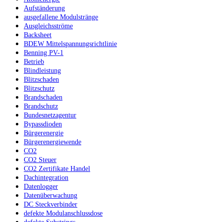
Aufständerung
ausgefallene Modulstränge
Ausgleichsströme
Backsheet
BDEW Mittelspannungsrichtlinie
Benning PV-1
Betrieb
Blindleistung
Blitzschaden
Blitzschutz
Brandschaden
Brandschutz
Bundesnetzagentur
Bypassdioden
Bürgerenergie
Bürgerenergiewende
CO2
CO2 Steuer
CO2 Zertifikate Handel
Dachintegration
Datenlogger
Datenüberwachung
DC Steckverbinder
defekte Modulanschlussdose