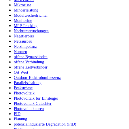
Mikrorisse
Minderleistung
Modulwechselrichter
Monitoring
MPP Tracking
Nachtuntersuchungen
Nagetierbiss
Netzausbau
Netzimpedanz
Normen
offene Bypassdioden
offene Verbindung
offene Zellverbinder
Ost West
Outdoor-Elektrolumineszenz
Parallelschaltung
Peakströme
Photovoltaik
Photovoltaik für Einsteiger
Photovoltaik Gutachter
Photovoltaiknoren
PID
Planung
potenzialinduzierte Degradation (PID)