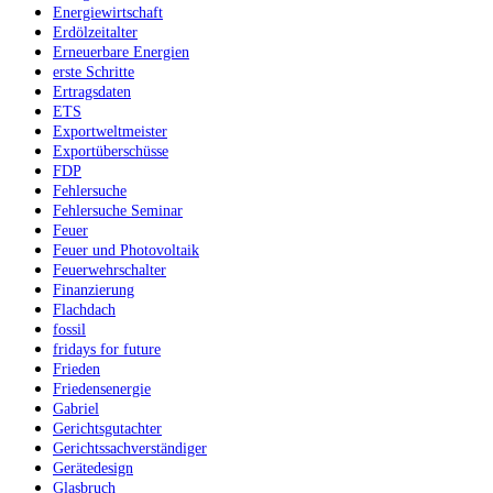
Energiewirtschaft
Erdölzeitalter
Erneuerbare Energien
erste Schritte
Ertragsdaten
ETS
Exportweltmeister
Exportüberschüsse
FDP
Fehlersuche
Fehlersuche Seminar
Feuer
Feuer und Photovoltaik
Feuerwehrschalter
Finanzierung
Flachdach
fossil
fridays for future
Frieden
Friedensenergie
Gabriel
Gerichtsgutachter
Gerichtssachverständiger
Gerätedesign
Glasbruch