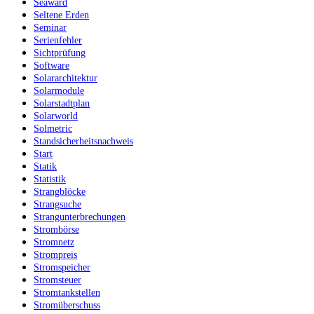
Seaward
Seltene Erden
Seminar
Serienfehler
Sichtprüfung
Software
Solararchitektur
Solarmodule
Solarstadtplan
Solarworld
Solmetric
Standsicherheitsnachweis
Start
Statik
Statistik
Strangblöcke
Strangsuche
Strangunterbrechungen
Strombörse
Stromnetz
Strompreis
Stromspeicher
Stromsteuer
Stromtankstellen
Stromüberschuss