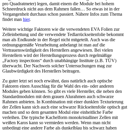
pro Quadratmeter) legen, damit einem die Module bei hohem
Schneedruck nicht aus dem Rahmen fallen… So etwas ist in der
Vergangenheit durchaus schon passiert. Nähere Infos zum Thema
findet man
hier
.
Weitere wichtige Faktoren wie die verwendeten EVA Folien zur
Zelleinbettung und die verwendete Tedlarrückseitenfolie bekommt
man als Endkunde in der Regel nicht mitgeteilt. Auch was die
ordnungsgemäße Verarbeitung anbelangt ist man auf die
Vertrauenswürdigkeit des Herstellers angewiesen. Bei vielen
Herstellern wird der Herstellungsprozess durch regelmäßige
„Factory inspections“ durch unabhängige Institute (z.B. TÜV)
überwacht. Der Nachweis solcher Untersuchungen mag zur
Glaubwürdigkeit des Herstellers beitragen.
Zu guter letzt sei noch erwähnt, dass natürlich auch optische
Faktoren einen Ausschlag für die Wahl des ein- oder anderen
Modules geben können. So gibt es viele Hersteller, die neben den
Standardmodulen mit dem grauen Alurahmen auch schwarze
Rahmen anbieten. In Kombination mit einer dunklen Texturierung
der Zellen kann sich auch eine schwarze Rückseitenfolie optisch gut
machen und so dem gesamten Modul eine einheitliche Farbe
verleihen. Die typische Kachelform monokristalliner Zellen mit
weißen Karos kann so vermieden werden. Wenn man nicht
unbedingt eine andere Farbe als dunkelblau bis schwarz haben