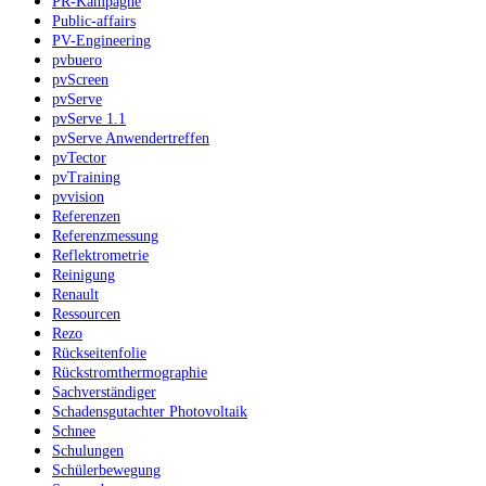
PR-Kampagne
Public-affairs
PV-Engineering
pvbuero
pvScreen
pvServe
pvServe 1.1
pvServe Anwendertreffen
pvTector
pvTraining
pvvision
Referenzen
Referenzmessung
Reflektrometrie
Reinigung
Renault
Ressourcen
Rezo
Rückseitenfolie
Rückstromthermographie
Sachverständiger
Schadensgutachter Photovoltaik
Schnee
Schulungen
Schülerbewegung