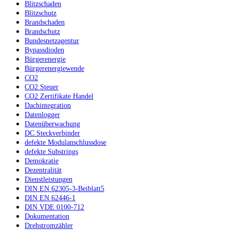
Blitzschaden
Blitzschutz
Brandschaden
Brandschutz
Bundesnetzagentur
Bypassdioden
Bürgerenergie
Bürgerenergiewende
CO2
CO2 Steuer
CO2 Zertifikate Handel
Dachintegration
Datenlogger
Datenüberwachung
DC Steckverbinder
defekte Modulanschlussdose
defekte Substrings
Demokratie
Dezentralität
Dienstleistungen
DIN EN 62305-3-Beiblatt5
DIN EN 62446-1
DIN VDE 0100-712
Dokumentation
Drehstromzähler