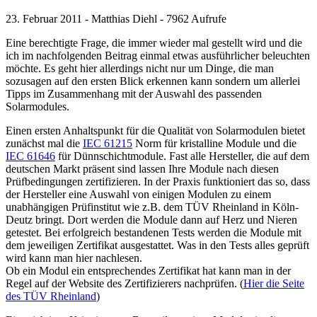
23. Februar 2011 - Matthias Diehl - 7962 Aufrufe
Eine berechtigte Frage, die immer wieder mal gestellt wird und die
ich im nachfolgenden Beitrag einmal etwas ausführlicher beleuchten
möchte. Es geht hier allerdings nicht nur um Dinge, die man
sozusagen auf den ersten Blick erkennen kann sondern um allerlei
Tipps im Zusammenhang mit der Auswahl des passenden
Solarmodules.
Einen ersten Anhaltspunkt für die Qualität von Solarmodulen bietet
zunächst mal die
IEC 61215
Norm für kristalline Module und die
IEC 61646
für Dünnschichtmodule. Fast alle Hersteller, die auf dem
deutschen Markt präsent sind lassen Ihre Module nach diesen
Prüfbedingungen zertifizieren. In der Praxis funktioniert das so, dass
der Hersteller eine Auswahl von einigen Modulen zu einem
unabhängigen Prüfinstitut wie z.B. dem TÜV Rheinland in Köln-
Deutz bringt. Dort werden die Module dann auf Herz und Nieren
getestet. Bei erfolgreich bestandenen Tests werden die Module mit
dem jeweiligen Zertifikat ausgestattet. Was in den Tests alles geprüft
wird kann man hier nachlesen.
Ob ein Modul ein entsprechendes Zertifikat hat kann man in der
Regel auf der Website des Zertifizierers nachprüfen. (
Hier die Seite
des TÜV Rheinland
)