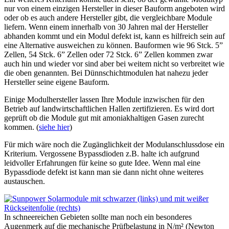
nur von einem einzigen Hersteller in dieser Bauform angeboten wird
oder ob es auch andere Hersteller gibt, die vergleichbare Module
liefern. Wenn einem innerhalb von 30 Jahren mal der Hersteller
abhanden kommt und ein Modul defekt ist, kann es hilfreich sein auf
eine Alternative ausweichen zu können. Bauformen wie 96 Stck. 5”
Zellen, 54 Stck. 6” Zellen oder 72 Stck. 6” Zellen kommen zwar
auch hin und wieder vor sind aber bei weitem nicht so verbreitet wie
die oben genannten. Bei Dünnschichtmodulen hat nahezu jeder
Hersteller seine eigene Bauform.
Einige Modulhersteller lassen Ihre Module inzwischen für den
Betrieb auf landwirtschaftlichen Hallen zertifizieren. Es wird dort
geprüft ob die Module gut mit amoniakhaltigen Gasen zurecht
kommen. (
siehe hier
)
Für mich wäre noch die Zugänglichkeit der Modulanschlussdose ein
Kriterium. Vergossene Bypassdioden z.B. halte ich aufgrund
leidvoller Erfahrungen für keine so gute Idee. Wenn mal eine
Bypassdiode defekt ist kann man sie dann nicht ohne weiteres
austauschen.
In schneereichen Gebieten sollte man noch ein besonderes
Augenmerk auf die mechanische Prüfbelastung in N/m² (Newton