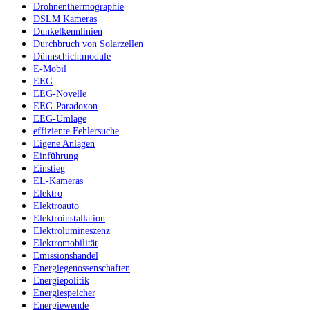
Drohnenthermographie
DSLM Kameras
Dunkelkennlinien
Durchbruch von Solarzellen
Dünnschichtmodule
E-Mobil
EEG
EEG-Novelle
EEG-Paradoxon
EEG-Umlage
effiziente Fehlersuche
Eigene Anlagen
Einführung
Einstieg
EL-Kameras
Elektro
Elektroauto
Elektroinstallation
Elektrolumineszenz
Elektromobilität
Emissionshandel
Energiegenossenschaften
Energiepolitik
Energiespeicher
Energiewende