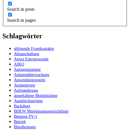
Search in posts
Search in pages
Schlagwörter
ablösende Frontkontakte
Abtauschaltung
Agora Energiewende
AIKO
Anlagenplanung
Anlagenüberwachung
Anwendungsregeln
Atomenergie
Aufständerung
ausgefallene Modulstränge
Ausgleichsströme
Backsheet
BDEW Mittelspannungsrichtlinie
Benning PV-1
Betrieb
Blindleistung