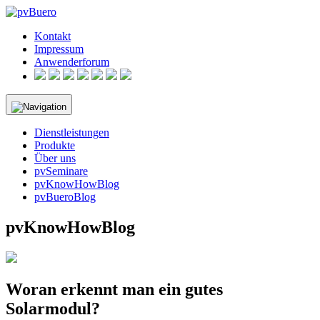
Skip
to
Kontakt
content
Impressum
Anwenderforum
Dienstleistungen
Produkte
Über uns
pvSeminare
pvKnowHowBlog
pvBueroBlog
pvKnowHowBlog
Woran erkennt man ein gutes
Solarmodul?