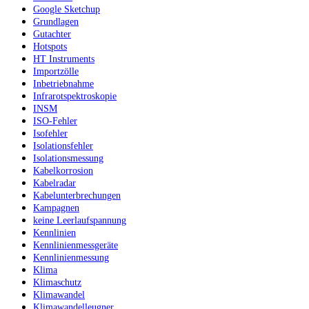
Google Sketchup
Grundlagen
Gutachter
Hotspots
HT Instruments
Importzölle
Inbetriebnahme
Infrarotspektroskopie
INSM
ISO-Fehler
Isofehler
Isolationsfehler
Isolationsmessung
Kabelkorrosion
Kabelradar
Kabelunterbrechungen
Kampagnen
keine Leerlaufspannung
Kennlinien
Kennlinienmessgeräte
Kennlinienmessung
Klima
Klimaschutz
Klimawandel
Klimawandelleugner