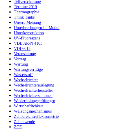
Teilverschattung
Termine 2019
Thermographie
Think Tanks
Unsere Meinung
Unterbrechungen im Modul
Unterkonstruktion
UV-Fluoreszenz
VDE AR-N 4105
VDI 6012
Veranstaltung
Vortrag
Wartung
Wartungsverträge
Wasserstoff
Wechselrichter
Wechselrichterauslegung
Wechselrichterhersteller
Wechselrichterstationen
Wiederholungsprüfungen
Wirtschaftlichkeit
Wälzungsmechanismus
Zeitbereichsreflektrometrie
Zeitenwende
ZOE