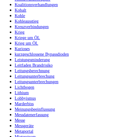
Koalitionsverhandlungen
Kobalt
Kohle
Kohleausstieg
Kreuzverbindungen
Krieg
Kriege um ÖL
Krieg um ÖL
Kurioses
kurzgeschlossene Bypassdioden
Leistungsminderung
Leitfaden Brandrisiko
Leitungsberechnung
Leitungsunterbrechung
Leitungsunterbrechungen
Lichtbogen
Lithium
Lobbyismus
Marderbiss
Meinungsbeeinflussung
Messdatenerfassung
Messe
Messgeräte
Metaportal
Mieterstrom