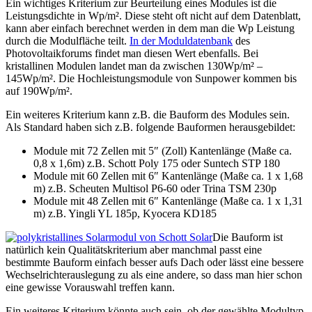
Ein wichtiges Kriterium zur Beurteilung eines Modules ist die
Leistungsdichte in Wp/m². Diese steht oft nicht auf dem Datenblatt,
kann aber einfach berechnet werden in dem man die Wp Leistung
durch die Modulfläche teilt.
In der Moduldatenbank
des
Photovoltaikforums findet man diesen Wert ebenfalls. Bei
kristallinen Modulen landet man da zwischen 130Wp/m² –
145Wp/m². Die Hochleistungsmodule von Sunpower kommen bis
auf 190Wp/m².
Ein weiteres Kriterium kann z.B. die Bauform des Modules sein.
Als Standard haben sich z.B. folgende Bauformen herausgebildet:
Module mit 72 Zellen mit 5″ (Zoll) Kantenlänge (Maße ca.
0,8 x 1,6m) z.B. Schott Poly 175 oder Suntech STP 180
Module mit 60 Zellen mit 6″ Kantenlänge (Maße ca. 1 x 1,68
m) z.B. Scheuten Multisol P6-60 oder Trina TSM 230p
Module mit 48 Zellen mit 6″ Kantenlänge (Maße ca. 1 x 1,31
m) z.B. Yingli YL 185p, Kyocera KD185
Die Bauform ist
natürlich kein Qualitätskriterium aber manchmal passt eine
bestimmte Bauform einfach besser aufs Dach oder lässt eine bessere
Wechselrichterauslegung zu als eine andere, so dass man hier schon
eine gewisse Vorauswahl treffen kann.
Ein weiteres Kriterium könnte auch sein, ob der gewählte Modultyp